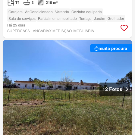
T4
3
210 m²
Garajem
Ar Condicionado
Varanda
Cozinha equipada
Sala de serviços
Parcialmente mobiliado
Terraço
Jardim
Grelhador
Há 25 dias
SUPERCASA - ANGARIAX MEDIAÇÃO IMOBILIÁRIA
muita procura
12 Fotos