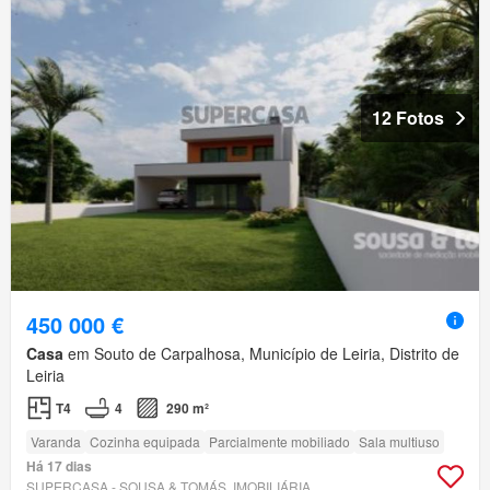
12 Fotos
450 000 €
Casa
em Souto de Carpalhosa, Município de Leiria, Distrito de
Leiria
T4
4
290 m²
Varanda
Cozinha equipada
Parcialmente mobiliado
Sala multiuso
Há 17 dias
SUPERCASA - SOUSA & TOMÁS, IMOBILIÁRIA