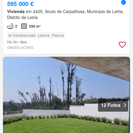
595 000 €
Vivienda
em 2425, Souto de Carpalhosa, Município de Leiria,
Distrito de Leiria
2
290 m²
Ar Condicionado
Lareira
Piscina
Há 30+ dias
GREEN-ACRES
12 Fotos