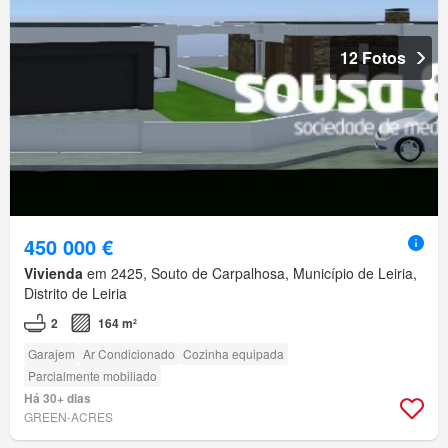
12 Fotos
450 000 €
Vivienda
em 2425, Souto de Carpalhosa, Município de Leiria,
Distrito de Leiria
2
164 m²
Garajem
Ar Condicionado
Cozinha equipada
Parcialmente mobiliado
Há 30+ dias
GREEN-ACRES