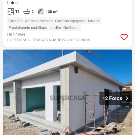
Leiria
T3
2
130 m²
Garajem
Ar Condicionado
Cozinha equipada
Lareira
Parcialmente mobiliado
Jardim
Grelhador
Há 17 dias
SUPERCASA - PRAÇAS & JARDINS IMOBILIÁRIA
12 Fotos