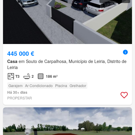
445 000 €
Casa
em Souto de Carpalhosa, Município de Leiria, Distrito de
Leiria
T3
2
186 m²
Garajem
Ar Condicionado
Piscina
Grelhador
Há 30+ dias
PROPERSTAR