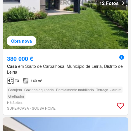
12 Fotos
Obra nova
380 000 €
Casa
em Souto de Carpalhosa, Município de Leiria, Distrito de
Leiria
T3
140 m²
Garajem
Cozinha equipada
Parcialmente mobiliado
Terraço
Jardim
Grelhador
Há 8 dias
SUPERCASA - SOUSA HOME