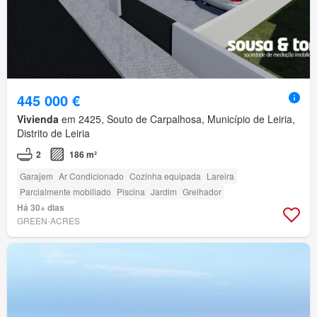
445 000 €
Vivienda
em 2425, Souto de Carpalhosa, Município de Leiria,
Distrito de Leiria
2
186 m²
Garajem
Ar Condicionado
Cozinha equipada
Lareira
Parcialmente mobiliado
Piscina
Jardim
Grelhador
Há 30+ dias
GREEN-ACRES