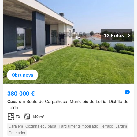
12 Fotos
Obra nova
380 000 €
Casa
em Souto de Carpalhosa, Município de Leiria, Distrito de
Leiria
T3
150 m²
Garajem
Cozinha equipada
Parcialmente mobiliado
Terraço
Jardim
Grelhador