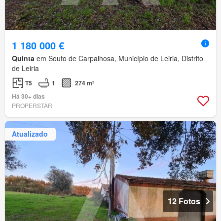
1 180 000 €
Quinta
em Souto de Carpalhosa, Município de Leiria, Distrito
de Leiria
T5
1
274 m²
Há 30+ dias
PROPERSTAR
Atualizado
12 Fotos