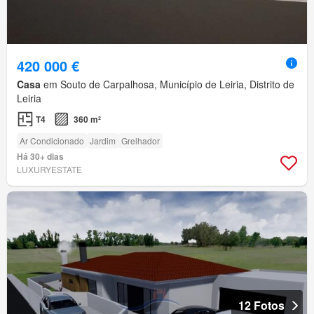
420 000 €
Casa
em Souto de Carpalhosa, Município de Leiria, Distrito de
Leiria
T4
360 m²
Ar Condicionado
Jardim
Grelhador
Há 30+ dias
LUXURYESTATE
12 Fotos