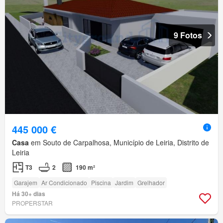
9 Fotos
445 000 €
Casa
em Souto de Carpalhosa, Município de Leiria, Distrito de
Leiria
T3
2
190 m²
Garajem
Ar Condicionado
Piscina
Jardim
Grelhador
Há 30+ dias
PROPERSTAR