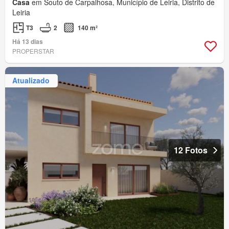
Casa
em Souto de Carpalhosa, Município de Leiria, Distrito de
Leiria
T3
2
140 m²
Há 13 dias
PROPERSTAR
Atualizado
12 Fotos