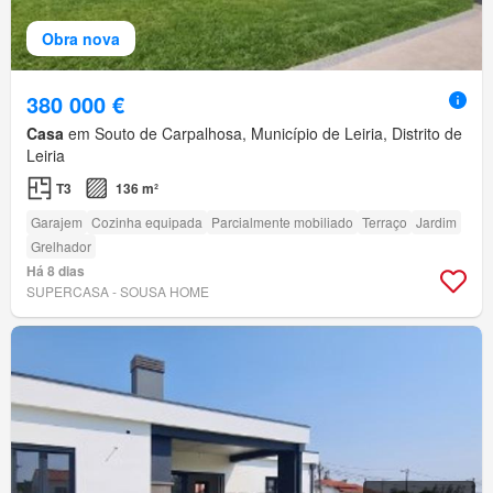
Obra nova
380 000 €
Casa
em Souto de Carpalhosa, Município de Leiria, Distrito de
Leiria
T3
136 m²
Garajem
Cozinha equipada
Parcialmente mobiliado
Terraço
Jardim
Grelhador
Há 8 dias
SUPERCASA - SOUSA HOME