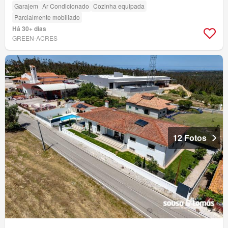
Garajem
Ar Condicionado
Cozinha equipada
Parcialmente mobiliado
Há 30+ dias
GREEN-ACRES
12 Fotos