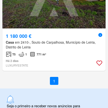
1 180 000 €
Casa
em 2410-, Souto de Carpalhosa, Município de Leiria,
Distrito de Leiria
T5
1
771 m²
Há 2 dias
LUXURYESTATE
1
Seja o primeiro a receber novos anúncios para