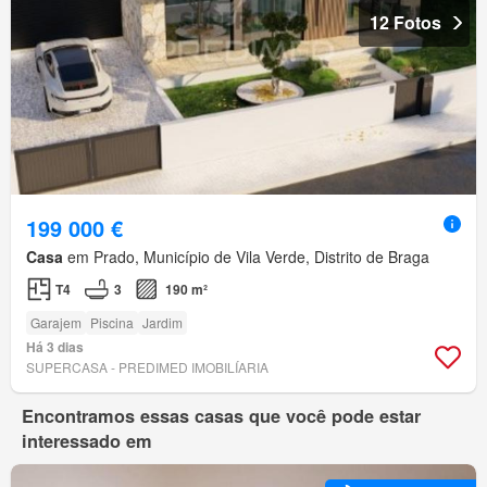
12 Fotos
199 000 €
Casa
em Prado, Município de Vila Verde, Distrito de Braga
T4
3
190 m²
Garajem
Piscina
Jardim
Há 3 dias
SUPERCASA - PREDIMED IMOBILÍARIA
Encontramos essas casas que você pode estar
interessado em