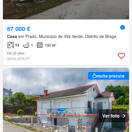
67 000 €
Casa
em Prado, Município de Vila Verde, Distrito de Braga
T4
1
132 m²
Há 26 dias
IDEALISTA.PT
muita procura
Ver foto