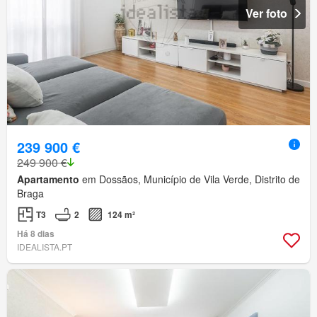
Ver foto
239 900 €
249 900 €
Apartamento
em Dossãos, Município de Vila Verde, Distrito de
Braga
T3
2
124 m²
Há 8 dias
IDEALISTA.PT