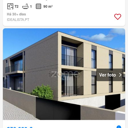
T2
1
90 m²
Há 30+ dias
IDEALISTA.PT
Ver foto