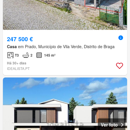
247 500 €
Casa
em Prado, Município de Vila Verde, Distrito de Braga
T3
2
145 m²
Há 30+ dias
IDEALISTA.PT
Ver foto