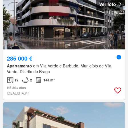
Ver foto
285 000 €
Apartamento
em Vila Verde e Barbudo, Município de Vila
Verde, Distrito de Braga
T2
2
144 m²
Há 30+ dias
IDEALISTA.PT