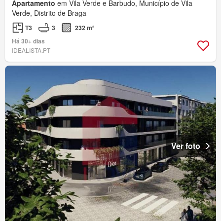
Apartamento
em Vila Verde e Barbudo, Município de Vila
Verde, Distrito de Braga
T3
3
232 m²
Há 30+ dias
IDEALISTA.PT
Ver foto