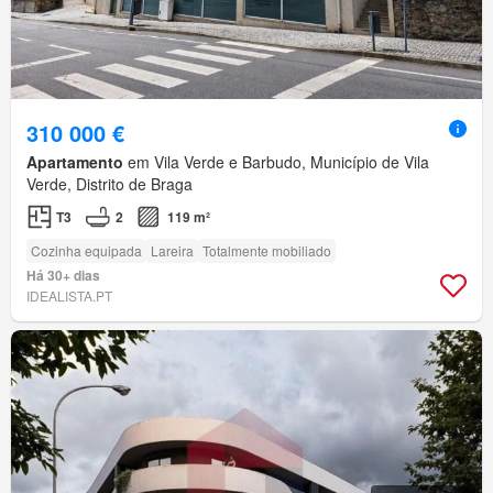
310 000 €
Apartamento
em Vila Verde e Barbudo, Município de Vila
Verde, Distrito de Braga
T3
2
119 m²
Cozinha equipada
Lareira
Totalmente mobiliado
Há 30+ dias
IDEALISTA.PT