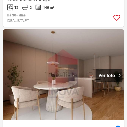
T2
2
146 m²
Há 30+ dias
IDEALISTA.PT
Ver foto