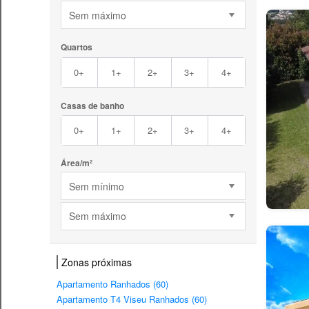
Sem máximo
Quartos
0+
1+
2+
3+
4+
Casas de banho
0+
1+
2+
3+
4+
Área/m²
Sem mínimo
Sem máximo
Zonas próximas
Apartamento Ranhados (60)
Apartamento T4 Viseu Ranhados (60)