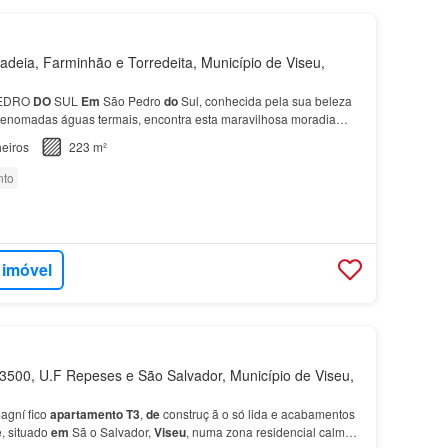
deia, Farminhão e Torredeita, Município de Viseu,
EDRO
DO
SUL
Em
São Pedro
do
Sul, conhecida pela sua beleza
 renomadas águas termais, encontra esta maravilhosa moradia
 e arrumos Características
da
moradia A moradia dis…
eiros
223 m²
nto
 imóvel
500, U.F Repeses e São Salvador, Município de Viseu,
agní fico
apartamento
T3
,
de
construç ã o só lida e acabamentos
, situado
em
Sã o Salvador,
Viseu
, numa zona residencial calma,