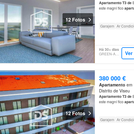
Apartamento
T3
de
E
este magní fico
apar
qualidade, situado
e
12 Fotos
Garajem
Ar Condic
Há 30+ dias
Ver
GREEN-ACRES
380 000 €
Apartamento
em 3
Distrito de Viseu
Apartamento
T3
de
E
este magní fico
apar
qualidade, situado
e
12 Fotos
Garajem
Ar Condic