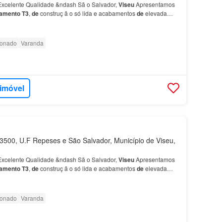
xcelente Qualidade &ndash Sã o Salvador,
Viseu
Apresentamos
tamento
T3
,
de
construç ã o só lida e acabamentos
de
elevada
m
Sã o Sa…
ionado
Varanda
 imóvel
500, U.F Repeses e São Salvador, Município de Viseu,
xcelente Qualidade &ndash Sã o Salvador,
Viseu
Apresentamos
tamento
T3
,
de
construç ã o só lida e acabamentos
de
elevada
m
Sã o Sa…
ionado
Varanda