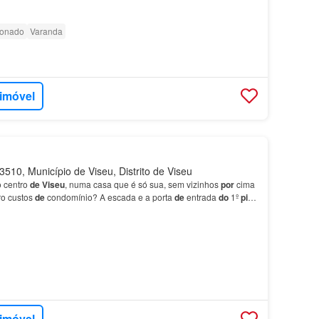
e
…
ionado
Varanda
 imóvel
510, Município de Viseu, Distrito de Viseu
o centro
de
Viseu
, numa casa que é só sua, sem vizinhos
por
cima
ro custos
de
condomínio? A escada e a porta
de
entrada
do
1º
piso
s
(veja o video) é totalmente privati…
 imóvel