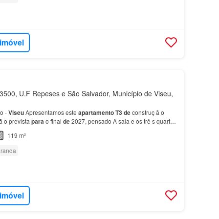
 imóvel
500, U.F Repeses e São Salvador, Município de Viseu,
o -
Viseu
Apresentamos este
apartamento
T3
de
construç ã o
ã o prevista
para
o final
de
2027, pensado A sala e os trê s quartos
, permitin…
119 m²
randa
 imóvel