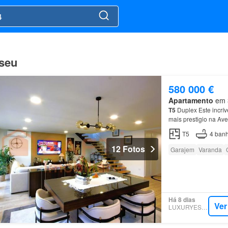
iseu
580 000 €
Apartamento
em 3
T5
Duplex Este incrív
mais prestigio na Av
quartos, divididos en
T5
4
banh
12 Fotos
Garajem
Varanda
Há 8 dias
Ver
LUXURYESTATE