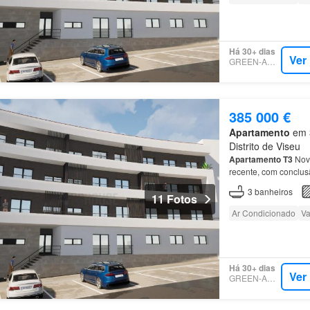
Há 30+ dias
Ver
GREEN-ACRES
385 000 €
Apartamento
em 3
Distrito de Viseu
Apartamento
T3
Nov
recente, com conclus
dispõ
em
de
varandas
3
banheiros
11 Fotos
Ar Condicionado
Va
Há 30+ dias
Ver
GREEN-ACRES