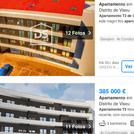
Apartamento
em 3
Distrito de Viseu
Apartamento
T3
de
E
este magní fico
apar
qualidade, situado
e
12 Fotos
Garajem
Ar Condic
Há 30+ dias
Ver
GREEN-ACRES
385 000 €
Apartamento
em 3
Distrito de Viseu
Apartamento
T3
Nov
recente, com conclus
dispõ
em
de
varandas
3
banheiros
11 Fotos
Ar Condicionado
Va