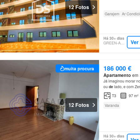
mas muito pró xima
d
12 Fotos
Garajem
Ar Condic
Há 30+ dias
Ver
GREEN-ACRES
186 000 €
muita procura
Apartamento
em 3
Já imaginou morar n
ou
de
lado, e com Ze
para
o
apartamento
T3
97 m²
12 Fotos
Varanda
Há 30+ dias
Ver