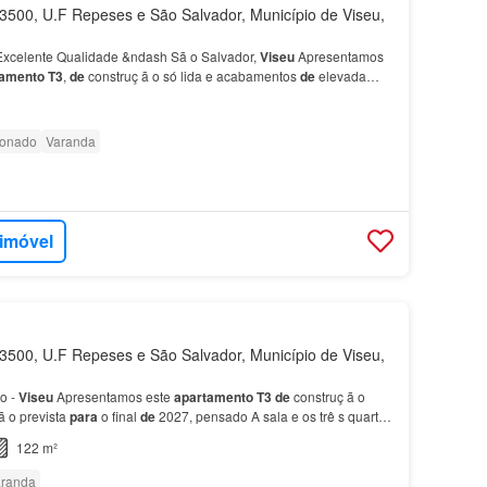
500, U.F Repeses e São Salvador, Município de Viseu,
xcelente Qualidade &ndash Sã o Salvador,
Viseu
Apresentamos
tamento
T3
,
de
construç ã o só lida e acabamentos
de
elevada
m
Sã o Sa…
ionado
Varanda
 imóvel
500, U.F Repeses e São Salvador, Município de Viseu,
o -
Viseu
Apresentamos este
apartamento
T3
de
construç ã o
ã o prevista
para
o final
de
2027, pensado A sala e os trê s quartos
, permitin…
122 m²
randa