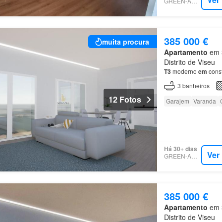
GREEN-ACRES
385 000 €
muita procura
Apartamento
em 3
Distrito de Viseu
T3
moderno
em
const
3
banheiros
12 Fotos
Garajem
Varanda
Há 30+ dias
Ver
GREEN-ACRES
385 000 €
Apartamento
em 3
Distrito de Viseu