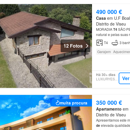
490 000 €
Casa
em U.F Boala
Distrito de Viseu
MORADIA
T4
SÃO P
natural e pelas suas
Uma área
de
garagem
T4
3
banh
12 Fotos
Garajem
Aquecime
Há 30+ dias
Ver
LUXURYESTATE
350 000 €
muita procura
Apartamento
em 3
Distrito de Viseu
Apresentamos este m
de
elevada qualidade