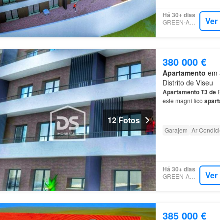
Há 30+ dias
Ver
GREEN-ACRES
380 000 €
Apartamento
em 3
Distrito de Viseu
Apartamento
T3
de
E
este magní fico
apar
qualidade, situado
e
12 Fotos
Garajem
Ar Condic
Há 30+ dias
Ver
GREEN-ACRES
385 000 €