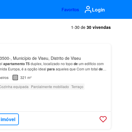
Login
Favoritos
1-30 de
30 vivendas
500-, Município de Viseu, Distrito de Viseu
el
apartamento
T5
duplex, localizado no topo
de
um edifício com
enida Europa, é a opção ideal
para
aqueles que Com um total
de
5
tre o
piso
inferior e superior, di…
eiros
321 m²
Cozinha equipada
Parcialmente mobiliado
Terraço
 imóvel