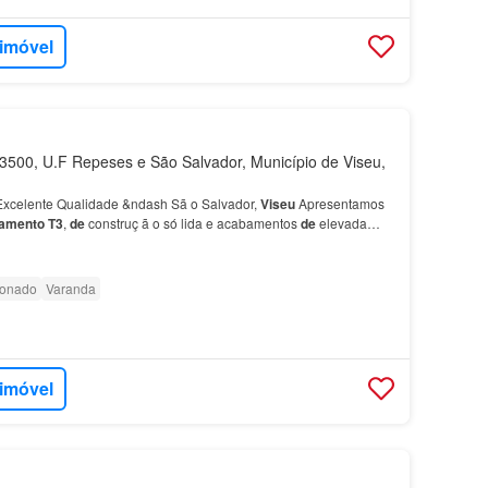
 imóvel
500, U.F Repeses e São Salvador, Município de Viseu,
xcelente Qualidade &ndash Sã o Salvador,
Viseu
Apresentamos
tamento
T3
,
de
construç ã o só lida e acabamentos
de
elevada
m
Sã o Sa…
ionado
Varanda
 imóvel