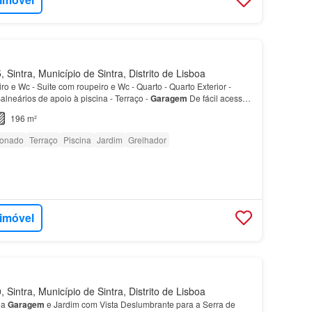
Sintra, Município de Sintra, Distrito de Lisboa
ro e Wc - Suite com roupeiro e Wc - Quarto - Quarto Exterior -
lneários de apoio à piscina - Terraço -
Garagem
De fácil acesso
ilitando a proximidade a Cascais, S…
196 m²
ionado
Terraço
Piscina
Jardim
Grelhador
 imóvel
Sintra, Município de Sintra, Distrito de Lisboa
la
Garagem
e Jardim com Vista Deslumbrante para a Serra de