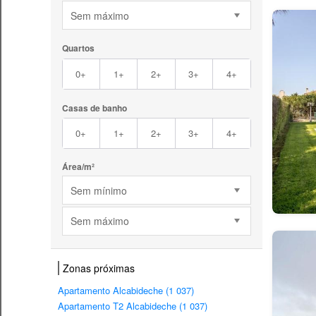
Sem máximo
Quartos
0+
1+
2+
3+
4+
Casas de banho
0+
1+
2+
3+
4+
Área/m²
Sem mínimo
Sem máximo
Zonas próximas
Apartamento Alcabideche (1 037)
Apartamento T2 Alcabideche (1 037)