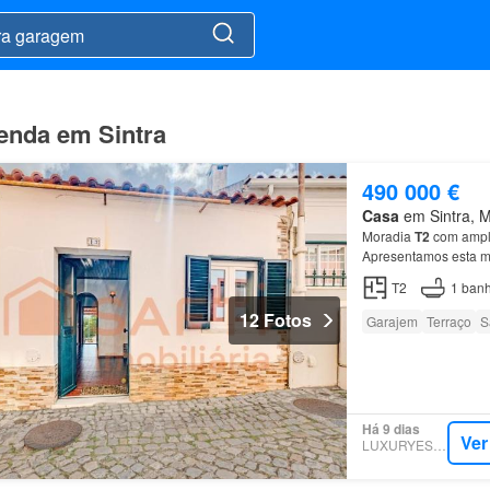
enda em Sintra
490 000 €
Casa
em Sintra, Mu
Moradia
T2
com amplo
Apresentamos esta 
verdadeiro destaque 
T2
1
banh
12 Fotos
Garajem
Terraço
S
Há 9 dias
Ver
LUXURYESTATE