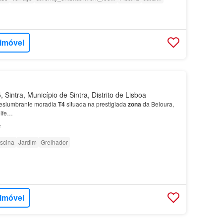
 imóvel
Sintra, Município de Sintra, Distrito de Lisboa
eslumbrante moradia
T4
situada na prestigiada
zona
da Beloura,
olfe…
²
iscina
Jardim
Grelhador
 imóvel