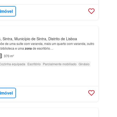
 imóvel
Sintra, Município de Sintra, Distrito de Lisboa
spõe de uma suite com varanda, mais um quarto com varanda, outro
 biblioteca e uma
zona
de escritório…
370 m²
Cozinha equipada
Escritório
Parcialmente mobiliado
Ginásio
 imóvel