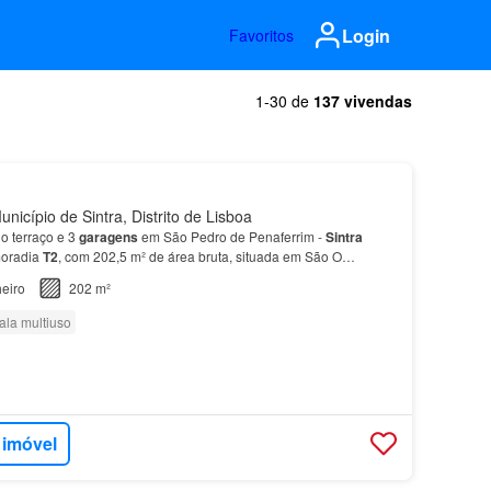
Login
Favoritos
1-30 de
137 vivendas
nicípio de Sintra, Distrito de Lisboa
 terraço e 3
garagens
em São Pedro de Penaferrim -
Sintra
moradia
T2
, com 202,5 m² de área bruta, situada em São O
é o amplo terraço, um espaço raro nesta
zona
, ideal…
eiro
202 m²
ala multiuso
 imóvel