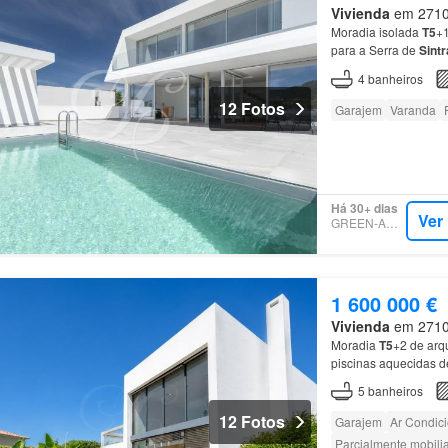
Vivienda
em 2710, 
Moradia isolada
T5
+1
para a Serra de
Sintr
4
banheiros
12 Fotos
Garajem
Varanda
Há 30+ dias
Ver
GREEN-ACRES
1 600 000 €
Vivienda
em 2710, 
Moradia
T5
+2 de arq
piscinas aquecidas 
5
banheiros
12 Fotos
Garajem
Ar Condic
Parcialmente mobili