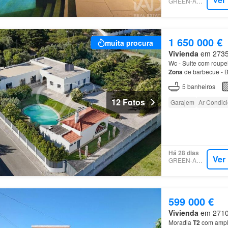
GREEN-ACRES
1 650 000 €
muita procura
Vivienda
em 2735, 
Wc - Suite com roupei
Zona
de barbecue - Ba
à A16, A5 e Ic19, fac
5
banheiros
12 Fotos
Garajem
Ar Condic
Há 28 dias
Ver
GREEN-ACRES
599 000 €
Vivienda
em 2710, 
Moradia
T2
com amp