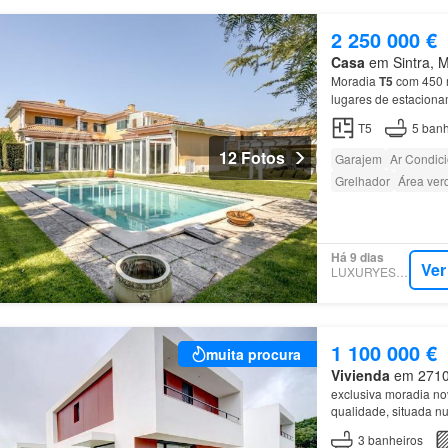
2 250 000 €
Casa
em Sintra, Mu
Moradia
T5
com 450 m
lugares de estaciona
T5
5
banh
12 Fotos
Garajem
Ar Condic
Grelhador
Área ver
Há 9 dias
Ver
LUXURYESTATE
1 100 000 €
muita procura
Vivienda
em 2710, 
exclusiva moradia no
qualidade, situada nu
zona
de lavandaria 
3
banheiros