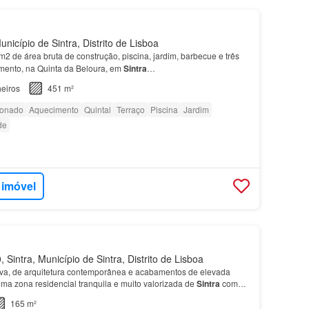
nicípio de Sintra, Distrito de Lisboa
2 de área bruta de construção, piscina, jardim, barbecue e três
mento, na Quinta da Beloura, em
Sintra
…
eiros
451 m²
ionado
Aquecimento
Quintal
Terraço
Piscina
Jardim
de
 imóvel
Sintra, Município de Sintra, Distrito de Lisboa
va, de arquitetura contemporânea e acabamentos de elevada
ma zona residencial tranquila e muito valorizada de
Sintra
com
Jardim privado cuidadosamente tratado Pisc…
165 m²