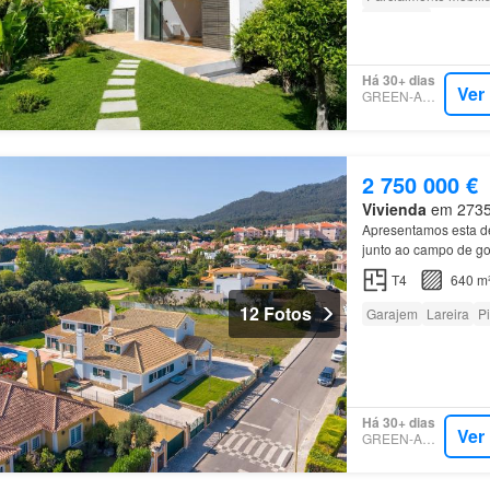
Grelhador
Há 30+ dias
Ver
GREEN-ACRES
2 750 000 €
Vivienda
em 2735, 
Apresentamos esta d
junto ao campo de g
T4
640 m
12 Fotos
Garajem
Lareira
P
Há 30+ dias
Ver
GREEN-ACRES