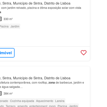
Sintra, Município de Sintra, Distrito de Lisboa
 com jardim relvado, piscina e ótima exposição solar com vista
a
330 m²
Piscina
Jardim
 imóvel
Sintra, Município de Sintra, Distrito de Lisboa
uitetura contemporânea, com rooftop,
zona
de barbecue, jardim e
de água salgada…
384 m²
ionado
Cozinha equipada
Aquecimento
Lareira
ado
Terraço
amenity_entertainment_room
Piscina
Jardim