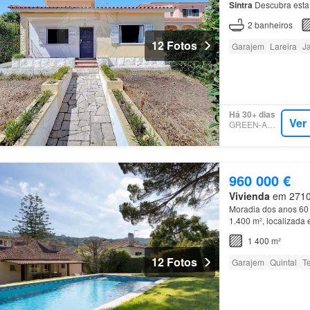
Sintra
Descubra esta 
lavandaria e casa de
2
banheiros
12 Fotos
Garajem
Lareira
J
Há 30+ dias
Ver
GREEN-ACRES
960 000 €
Vivienda
em 2710, 
Moradia dos anos 60 
1.400 m², localizada
apartamento
no rés-
1 400 m²
12 Fotos
Garajem
Quintal
T