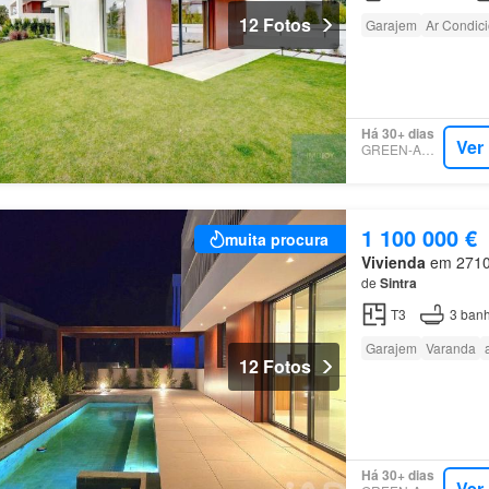
12 Fotos
Garajem
Ar Condic
Há 30+ dias
Ver
GREEN-ACRES
1 100 000 €
muita procura
Vivienda
em 2710, 
de
Sintra
T3
3
banh
Garajem
Varanda
12 Fotos
Há 30+ dias
Ver