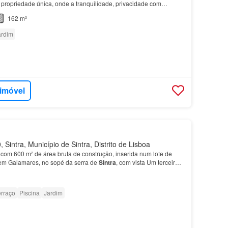
propriedade única, onde a tranquilidade, privacidade com
 banho: A propriedade inclui uma
garagem
espaçosa,…
162 m²
ardim
 imóvel
Sintra, Município de Sintra, Distrito de Lisboa
com 600 m² de área bruta de construção, inserida num lote de
 em Galamares, no sopé da serra de
Sintra
, com vista Um terceiro
do-chão, com sala, quarto, cozinha com z…
erraço
Piscina
Jardim