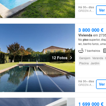
Há 30+ dias
Ver
GREEN-ACRES
3 800 000 €
Vivienda
em 2735, 
No
piso
superior, di
wc, banho turco, uma
7
banheiros
12 Fotos
Garajem
Varanda
Piscina
Jardim
Há 30+ dias
Ver
GREEN-ACRES
1 699 000 €