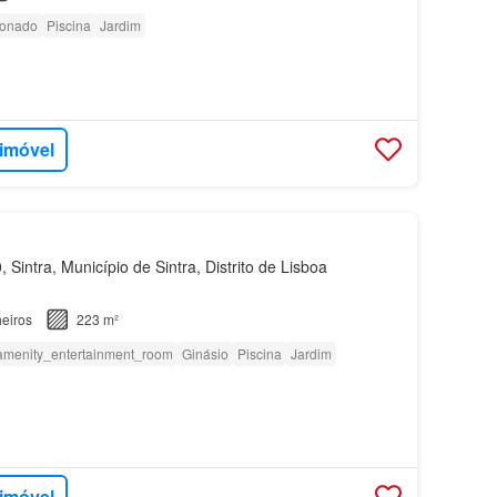
ionado
Piscina
Jardim
 imóvel
Sintra, Município de Sintra, Distrito de Lisboa
eiros
223 m²
amenity_entertainment_room
Ginásio
Piscina
Jardim
 imóvel