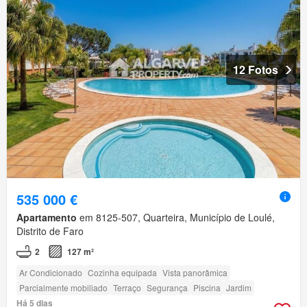
12 Fotos
535 000 €
Apartamento
em 8125-507, Quarteira, Município de Loulé,
Distrito de Faro
2
127 m²
Ar Condicionado
Cozinha equipada
Vista panorâmica
Parcialmente mobiliado
Terraço
Segurança
Piscina
Jardim
Há 5 dias