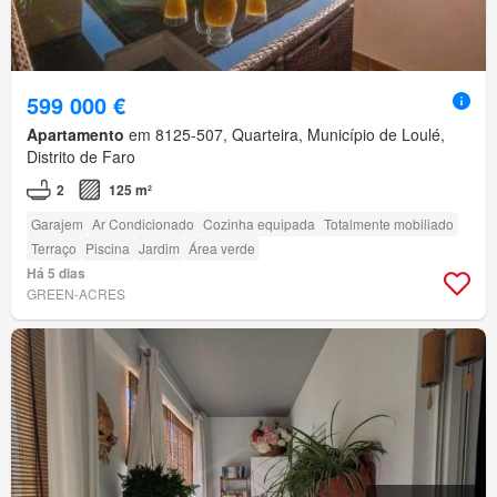
599 000 €
Apartamento
em 8125-507, Quarteira, Município de Loulé,
Distrito de Faro
2
125 m²
Garajem
Ar Condicionado
Cozinha equipada
Totalmente mobiliado
Terraço
Piscina
Jardim
Área verde
Há 5 dias
GREEN-ACRES