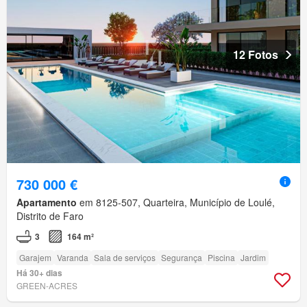
12 Fotos
730 000 €
Apartamento
em 8125-507, Quarteira, Município de Loulé,
Distrito de Faro
3
164 m²
Garajem
Varanda
Sala de serviços
Segurança
Piscina
Jardim
Há 30+ dias
GREEN-ACRES