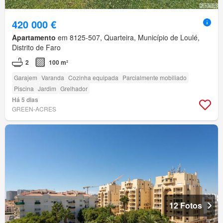
420 000 €
Apartamento
em 8125-507, Quarteira, Município de Loulé,
Distrito de Faro
2
100 m²
Garajem
Varanda
Cozinha equipada
Parcialmente mobiliado
Piscina
Jardim
Grelhador
Há 5 dias
GREEN-ACRES
12 Fotos