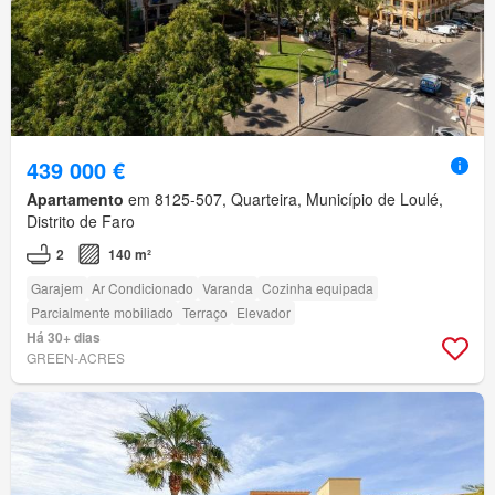
439 000 €
Apartamento
em 8125-507, Quarteira, Município de Loulé,
Distrito de Faro
2
140 m²
Garajem
Ar Condicionado
Varanda
Cozinha equipada
Parcialmente mobiliado
Terraço
Elevador
Há 30+ dias
GREEN-ACRES