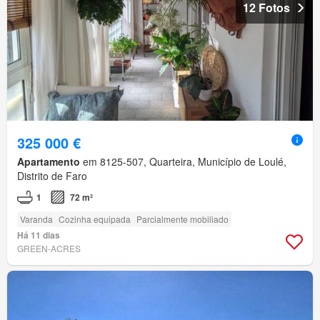
12 Fotos
325 000 €
Apartamento
em 8125-507, Quarteira, Município de Loulé,
Distrito de Faro
1
72 m²
Varanda
Cozinha equipada
Parcialmente mobiliado
Há 11 dias
GREEN-ACRES