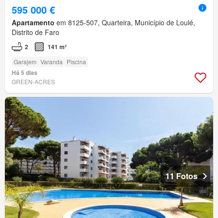
595 000 €
Apartamento
em 8125-507, Quarteira, Município de Loulé,
Distrito de Faro
2
141 m²
Garajem
Varanda
Piscina
Há 5 dias
GREEN-ACRES
11 Fotos