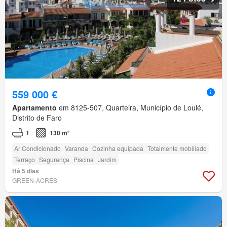
559 000 €
Apartamento
em 8125-507, Quarteira, Município de Loulé,
Distrito de Faro
1
130 m²
Ar Condicionado
Varanda
Cozinha equipada
Totalmente mobiliado
Terraço
Segurança
Piscina
Jardim
Há 5 dias
GREEN-ACRES