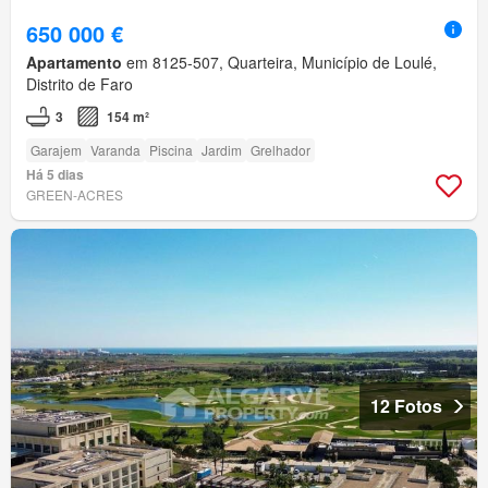
650 000 €
Apartamento
em 8125-507, Quarteira, Município de Loulé,
Distrito de Faro
3
154 m²
Garajem
Varanda
Piscina
Jardim
Grelhador
Há 5 dias
GREEN-ACRES
12 Fotos