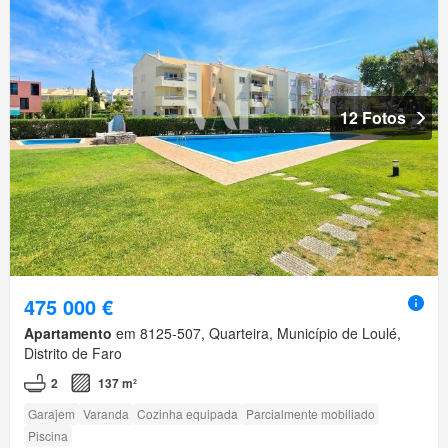
12 Fotos
475 000 €
Apartamento
em 8125-507, Quarteira, Município de Loulé,
Distrito de Faro
2
137 m²
Garajem
Varanda
Cozinha equipada
Parcialmente mobiliado
Piscina