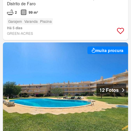
Distrito de Faro
2
99 m²
Garajem
Varanda
Piscina
Há 5 dias
GREEN-ACRES
muita procura
12 Fotos