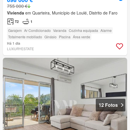
755 000 €
Vivienda
em Quarteira, Município de Loulé, Distrito de Faro
T2
1
Garajem
Ar Condicionado
Varanda
Cozinha equipada
Alarme
Totalmente mobiliado
Ginásio
Piscina
Área verde
Há 1 dia
LUXURYESTATE
12 Fotos