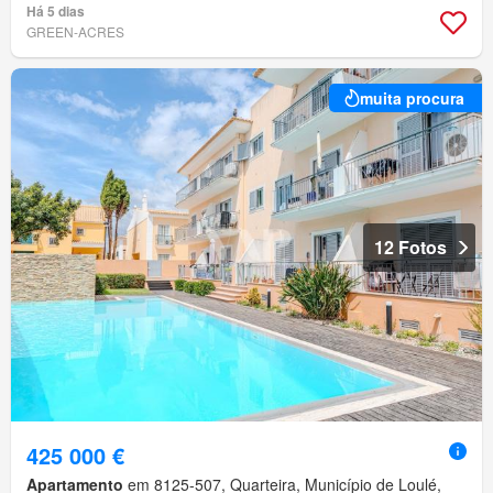
Há 5 dias
GREEN-ACRES
muita procura
12 Fotos
425 000 €
Apartamento
em 8125-507, Quarteira, Município de Loulé,