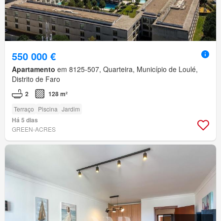
550 000 €
Apartamento
em 8125-507, Quarteira, Município de Loulé,
Distrito de Faro
2
128 m²
Terraço
Piscina
Jardim
Há 5 dias
GREEN-ACRES