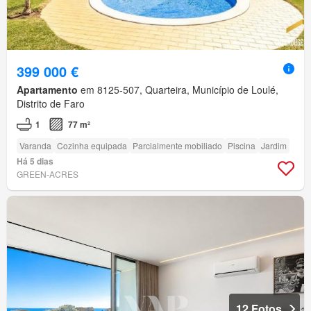
399 000 €
Apartamento
em 8125-507, Quarteira, Município de Loulé,
Distrito de Faro
1
77 m²
Varanda
Cozinha equipada
Parcialmente mobiliado
Piscina
Jardim
Há 5 dias
GREEN-ACRES
12 Fotos