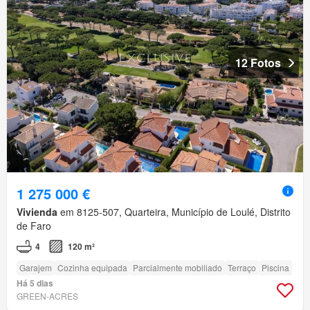
12 Fotos
1 275 000 €
Vivienda
em 8125-507, Quarteira, Município de Loulé, Distrito
de Faro
4
120 m²
Garajem
Cozinha equipada
Parcialmente mobiliado
Terraço
Piscina
Há 5 dias
GREEN-ACRES