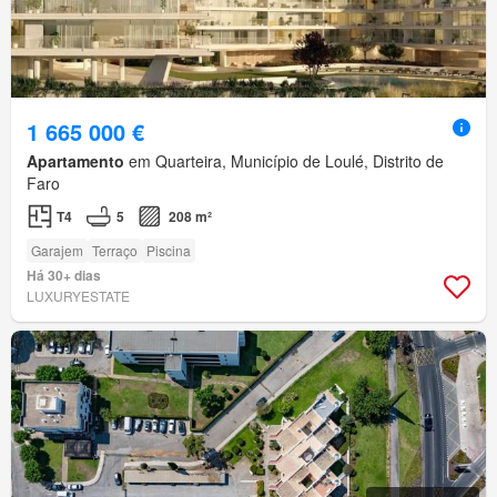
1 665 000 €
Apartamento
em Quarteira, Município de Loulé, Distrito de
Faro
T4
5
208 m²
Garajem
Terraço
Piscina
Há 30+ dias
LUXURYESTATE