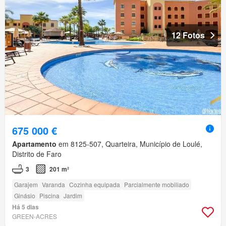
12 Fotos
675 000 €
Apartamento
em 8125-507, Quarteira, Município de Loulé,
Distrito de Faro
3
201 m²
Garajem
Varanda
Cozinha equipada
Parcialmente mobiliado
Ginásio
Piscina
Jardim
Há 5 dias
GREEN-ACRES