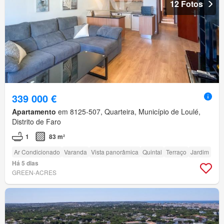
12 Fotos
339 000 €
Apartamento
em 8125-507, Quarteira, Município de Loulé,
Distrito de Faro
1
83 m²
Ar Condicionado
Varanda
Vista panorâmica
Quintal
Terraço
Jardim
Há 5 dias
GREEN-ACRES