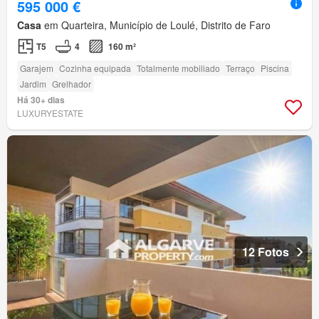
595 000 €
Casa
em Quarteira, Município de Loulé, Distrito de Faro
T5
4
160 m²
Garajem
Cozinha equipada
Totalmente mobiliado
Terraço
Piscina
Jardim
Grelhador
Há 30+ dias
LUXURYESTATE
12 Fotos