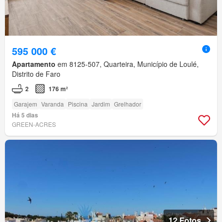
595 000 €
Apartamento
em 8125-507, Quarteira, Município de Loulé,
Distrito de Faro
2
176 m²
Garajem
Varanda
Piscina
Jardim
Grelhador
Há 5 dias
GREEN-ACRES
12 Fotos