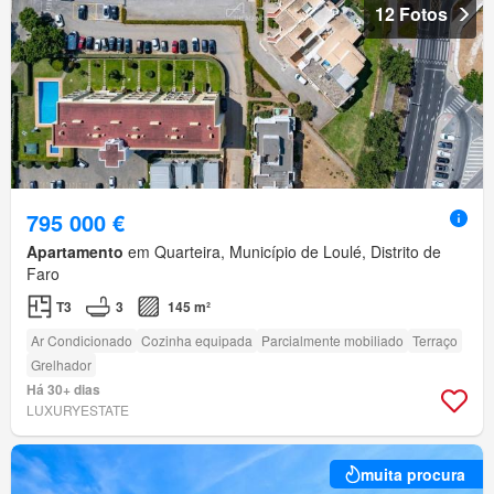
12 Fotos
795 000 €
Apartamento
em Quarteira, Município de Loulé, Distrito de
Faro
T3
3
145 m²
Ar Condicionado
Cozinha equipada
Parcialmente mobiliado
Terraço
Grelhador
Há 30+ dias
LUXURYESTATE
muita procura