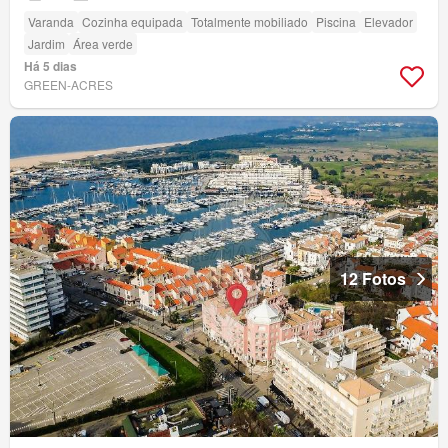
Varanda
Cozinha equipada
Totalmente mobiliado
Piscina
Elevador
Jardim
Área verde
Há 5 dias
GREEN-ACRES
12 Fotos