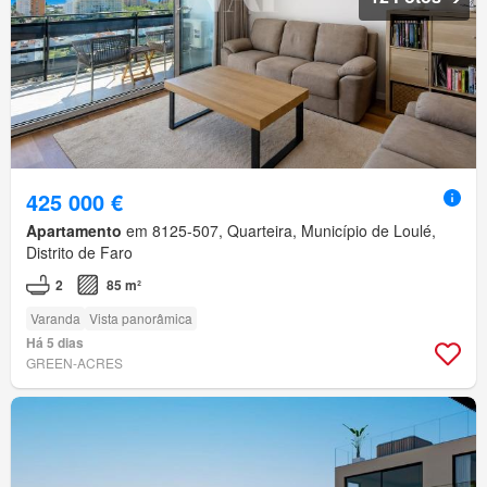
425 000 €
Apartamento
em 8125-507, Quarteira, Município de Loulé,
Distrito de Faro
2
85 m²
Varanda
Vista panorâmica
Há 5 dias
GREEN-ACRES