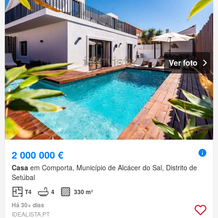
Ver foto
2 000 000 €
Casa
em Comporta, Município de Alcácer do Sal, Distrito de
Setúbal
T4
4
330 m²
Há 30+ dias
IDEALISTA.PT