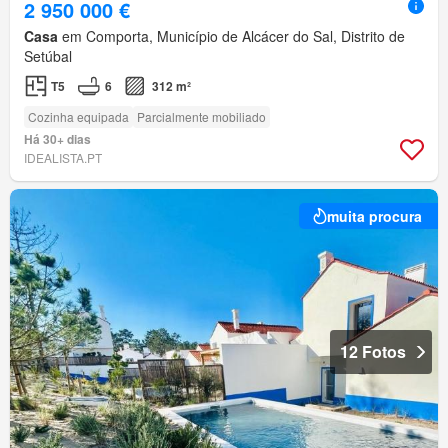
2 950 000 €
Casa
em Comporta, Município de Alcácer do Sal, Distrito de
Setúbal
T5
6
312 m²
Cozinha equipada
Parcialmente mobiliado
Há 30+ dias
IDEALISTA.PT
muita procura
12 Fotos