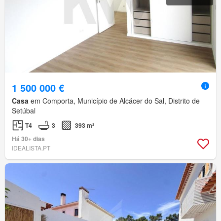
1 500 000 €
Casa
em Comporta, Município de Alcácer do Sal, Distrito de
Setúbal
T4
3
393 m²
Há 30+ dias
IDEALISTA.PT