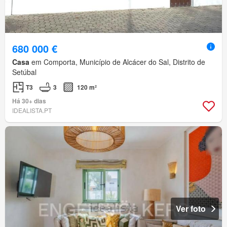
680 000 €
Casa
em Comporta, Município de Alcácer do Sal, Distrito de
Setúbal
T3
3
120 m²
Há 30+ dias
IDEALISTA.PT
Ver foto