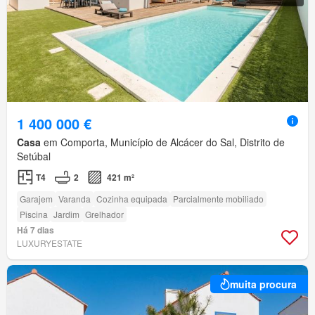
1 400 000 €
Casa
em Comporta, Município de Alcácer do Sal, Distrito de
Setúbal
T4
2
421 m²
Garajem
Varanda
Cozinha equipada
Parcialmente mobiliado
Piscina
Jardim
Grelhador
Há 7 dias
LUXURYESTATE
muita procura