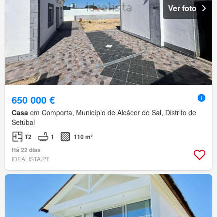
Ver foto
650 000 €
Casa
em Comporta, Município de Alcácer do Sal, Distrito de
Setúbal
T2
1
110 m²
Há 22 dias
IDEALISTA.PT