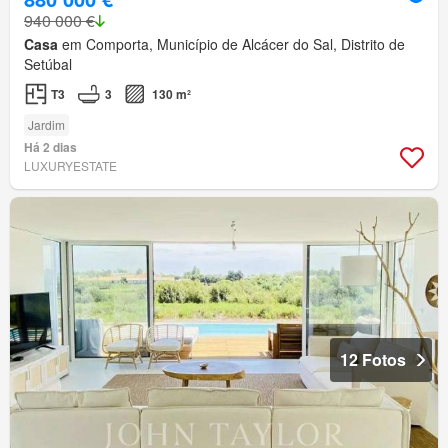
940 000 €
Casa
em Comporta, Município de Alcácer do Sal, Distrito de
Setúbal
T3
3
130 m²
Jardim
Há 2 dias
LUXURYESTATE
12 Fotos