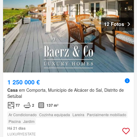
12 Fotos
1 250 000 €
Casa
em Comporta, Município de Alcácer do Sal, Distrito de
Setúbal
T7
2
137 m²
Ar Condicionado
Cozinha equipada
Lareira
Parcialmente mobiliado
Piscina
Jardim
Há 21 dias
LUXURYESTATE