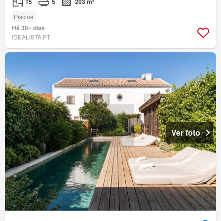
T5
5
203 m²
Piscina
Há 30+ dias
IDEALISTA.PT
Ver foto