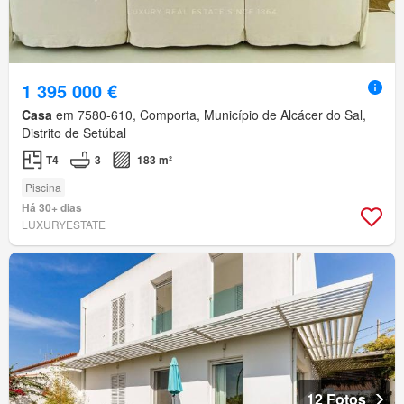
1 395 000 €
Casa
em 7580-610, Comporta, Município de Alcácer do Sal,
Distrito de Setúbal
T4
3
183 m²
Piscina
Há 30+ dias
LUXURYESTATE
12 Fotos