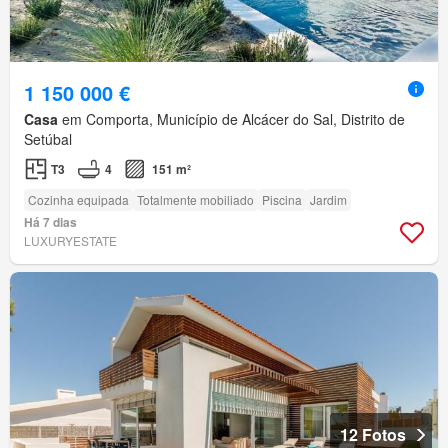
1 150 000 €
Casa
em Comporta, Município de Alcácer do Sal, Distrito de
Setúbal
T3
4
151 m²
Cozinha equipada
Totalmente mobiliado
Piscina
Jardim
Há 7 dias
LUXURYESTATE
12 Fotos