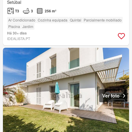
Setúbal
T3
3
256 m²
Ar Condicionado
Cozinha equipada
Quintal
Parcialmente mobiliado
Piscina
Jardim
Há 30+ dias
IDEALISTA.PT
Ver foto