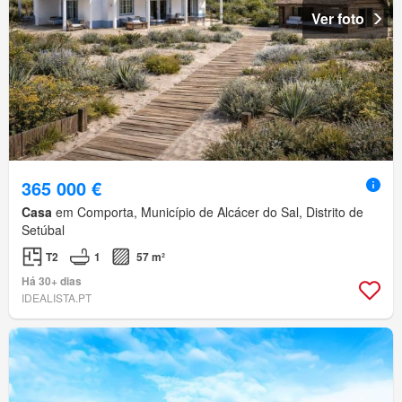
Ver foto
365 000 €
Casa
em Comporta, Município de Alcácer do Sal, Distrito de
Setúbal
T2
1
57 m²
Há 30+ dias
IDEALISTA.PT