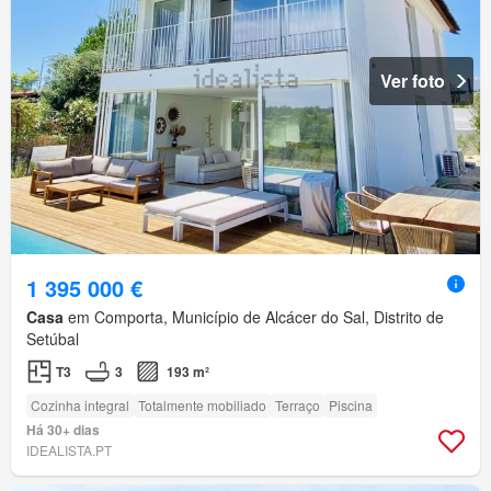
Ver foto
1 395 000 €
Casa
em Comporta, Município de Alcácer do Sal, Distrito de
Setúbal
T3
3
193 m²
Cozinha integral
Totalmente mobiliado
Terraço
Piscina
Há 30+ dias
IDEALISTA.PT