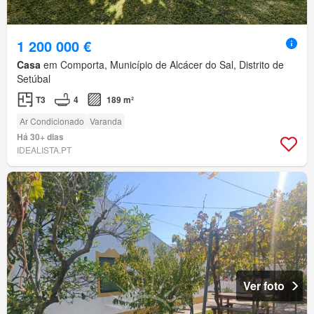
1 200 000 €
Casa
em Comporta, Município de Alcácer do Sal, Distrito de
Setúbal
T3
4
189 m²
Ar Condicionado
Varanda
Há 30+ dias
IDEALISTA.PT
Ver foto