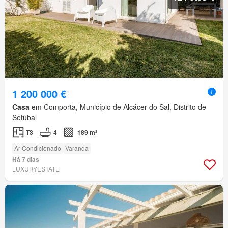
1 200 000 €
Casa
em Comporta, Município de Alcácer do Sal, Distrito de
Setúbal
T3
4
189 m²
Ar Condicionado
Varanda
Há 7 dias
LUXURYESTATE