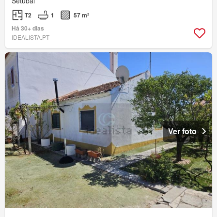
Setúbal
T2
1
57 m²
Há 30+ dias
IDEALISTA.PT
Ver foto