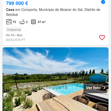
799 000 €
Casa
em Comporta, Município de Alcácer do Sal, Distrito de
Setúbal
T3
2
47 m²
Despensa
Há 30+ dias
IDEALISTA.PT
Ver foto