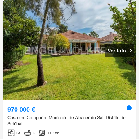
Ver foto
970 000 €
Casa
em Comporta, Município de Alcácer do Sal, Distrito de
Setúbal
T3
3
170 m²