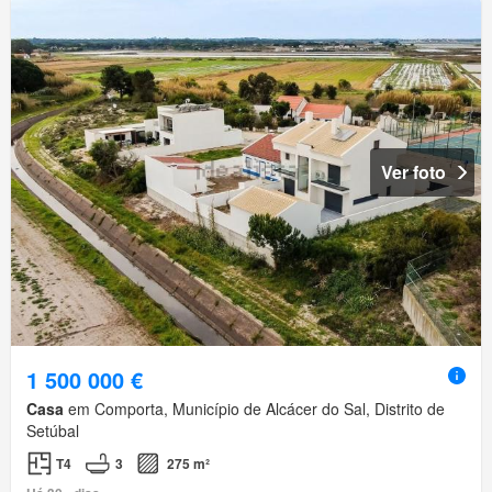
Ver foto
1 500 000 €
Casa
em Comporta, Município de Alcácer do Sal, Distrito de
Setúbal
T4
3
275 m²