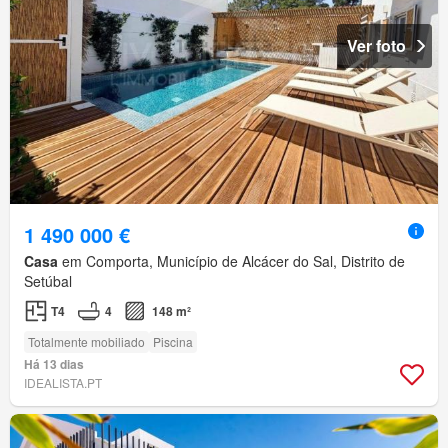
Ver foto
1 490 000 €
Casa
em Comporta, Município de Alcácer do Sal, Distrito de
Setúbal
T4
4
148 m²
Totalmente mobiliado
Piscina
Há 13 dias
IDEALISTA.PT