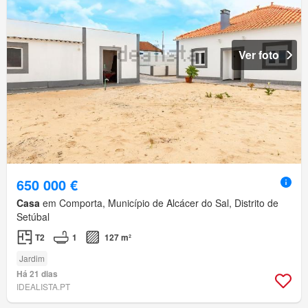
Ver foto
650 000 €
Casa
em Comporta, Município de Alcácer do Sal, Distrito de
Setúbal
T2
1
127 m²
Jardim
Há 21 dias
IDEALISTA.PT