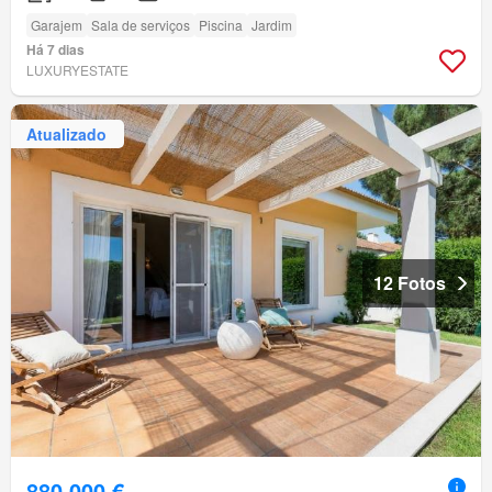
Garajem
Sala de serviços
Piscina
Jardim
Há 7 dias
LUXURYESTATE
Atualizado
12 Fotos
880 000 €