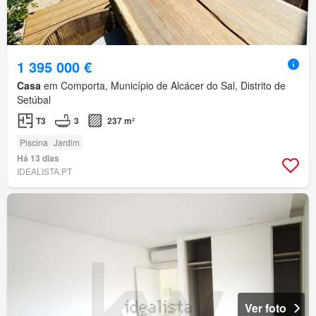
1 395 000 €
Casa
em Comporta, Município de Alcácer do Sal, Distrito de
Setúbal
T3
3
237 m²
Piscina
Jardim
Há 13 dias
IDEALISTA.PT
Ver foto