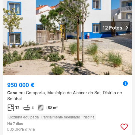
12 Fotos
950 000 €
Casa
em Comporta, Município de Alcácer do Sal, Distrito de
Setúbal
T3
4
152 m²
Cozinha equipada
Parcialmente mobiliado
Piscina
Há 7 dias
LUXURYESTATE