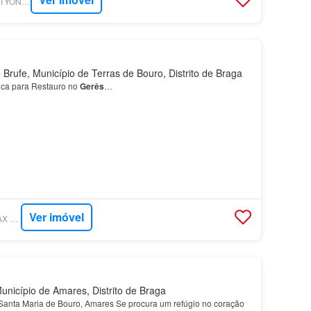
SUPERCASA - REALTYONEGROUP EAGLE
Brufe, Município de Terras de Bouro, Distrito de Braga
ca para Restauro no
Gerês
…
Ver imóvel
SUPERCASA - REMAX GRUPO MOVE
nicípio de Amares, Distrito de Braga
Santa Maria de Bouro, Amares Se procura um refúgio no coração