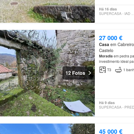
Há 16 dias
SUPERCASA - IAD PO
27 000 €
Casa
em Cabreiro,
Castelo
Moradia
em pedra par
investimento ideal pa
numa das zonas mais
T3
1
banh
12 Fotos
Há 9 dias
45 000 €