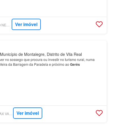
Ver imóvel
SUPERCASA - FABIO NEVES IMOBILIÁRIA
Município de Montalegre, Distrito de Vila Real
er no sossego que procura ou investir no turismo rural, numa
feira da Barragem da Paradela e próximo ao
Gerês
Ver imóvel
SUPERCASA - RE/MAX VANTAGEM INVICTA