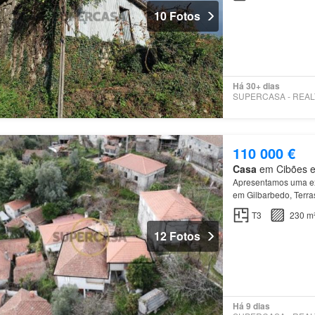
10 Fotos
Há 30+ dias
110 000 €
Casa
em Cibões e 
Apresentamos uma ex
em Gilbarbedo, Terra
Gerês
, rodeada pela
T3
230 m
12 Fotos
Há 9 dias