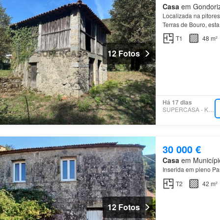
Casa
em Gondoriz,
Localizada na pitore
Terras de Bouro, esta
Ilimitado: Uma ruína
T1
48 m²
12 Fotos
Há 17 dias
SUPERCASA - KW ALFA
30 000 €
Casa
em Município
Inserida em pleno P
T2
42 m²
12 Fotos