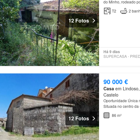
do Minho, rodeado po
Porta Aberta 35 minu
T2
2
banh
12 Fotos
Há 9 dias
90 000 €
Casa
em Lindoso, 
Castelo
Oportunidade Única n
Situada no centro d
atrações turísticas d
86 m²
12 Fotos