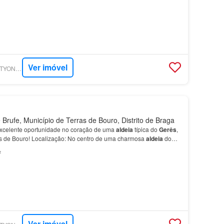
Ver imóvel
SUPERCASA - REALTYONEGROUP EAGLE
Brufe, Município de Terras de Bouro, Distrito de Braga
celente oportunidade no coração de uma
aldeia
típica do
Gerês
,
s de Bouro! Localização: No centro de uma charmosa
aldeia
do
 tranquilidade e beleza natural.…
²
Ver imóvel