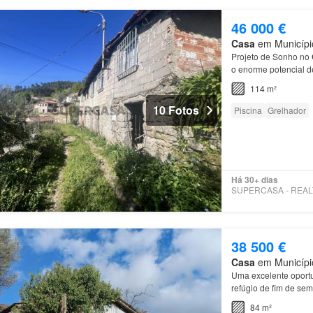
46 000 €
Casa
em Município
Projeto de Sonho no
o enorme potencial de
estratégica: Situada
114 m²
10 Fotos
Piscina
Grelhador
Há 30+ dias
38 500 €
Casa
em Município
Uma excelente oport
refúgio de fim de se
84 m²