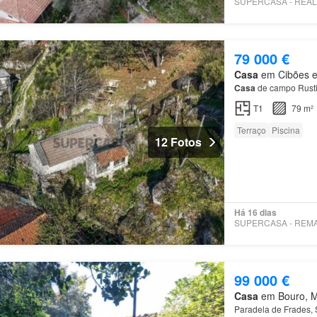
79 000 €
Casa
em Cibões e 
Casa
de campo Rusti
T1
79 m²
Terraço
Piscina
12 Fotos
Há 16 dias
99 000 €
Casa
em Bouro, Mu
Paradela de Frades, 