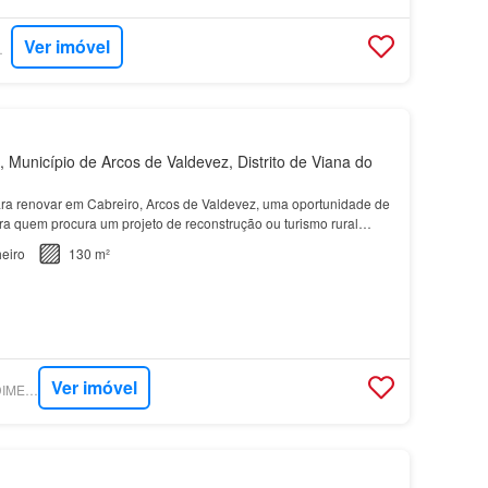
Ver imóvel
RTUGAL
 Município de Arcos de Valdevez, Distrito de Viana do
a renovar em Cabreiro, Arcos de Valdevez, uma oportunidade de
ra quem procura um projeto de reconstrução ou turismo rural
 autênticas do Alto Minho - Parque Nacional…
eiro
130 m²
Ver imóvel
SUPERCASA - PREDIMED IMOBILÍARIA