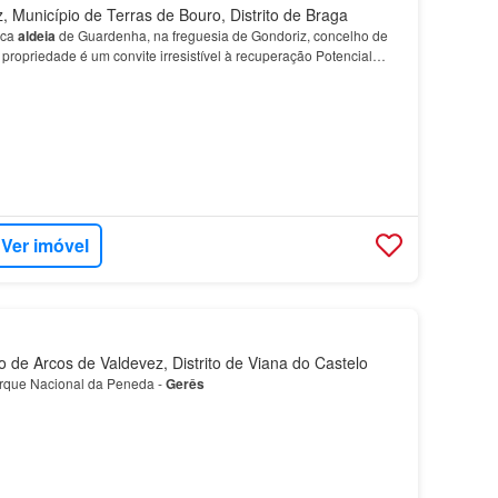
 Município de Terras de Bouro, Distrito de Braga
sca
aldeia
de Guardenha, na freguesia de Gondoriz, concelho de
 propriedade é um convite irresistível à recuperação Potencial
 em pedra com um charme rústico, pront…
Ver imóvel
 de Arcos de Valdevez, Distrito de Viana do Castelo
arque Nacional da Peneda -
Gerês