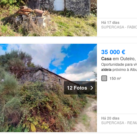
Há 17 dias
35 000 €
Casa
em Outeiro, 
Oportunidade para viv
aldeia
próximo à Albu
150 m²
12 Fotos
Há 20 dias