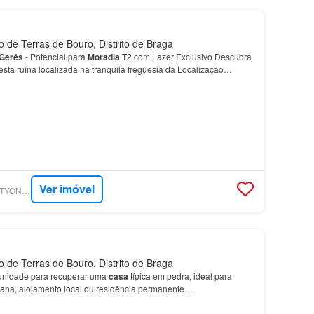
 de Terras de Bouro, Distrito de Braga
Gerês
- Potencial para
Moradia
T2 com Lazer Exclusivo Descubra
sta ruína localizada na tranquila freguesia da Localização
 numa
aldeia
calma e típica, mas com bons…
Ver imóvel
SUPERCASA - REALTYONEGROUP EAGLE
 de Terras de Bouro, Distrito de Braga
unidade para recuperar uma
casa
típica em pedra, ideal para
mana, alojamento local ou residência permanente…