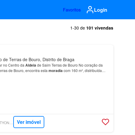
Login
Favoritos
1-30 de
101 vivendas
 de Terras de Bouro, Distrito de Braga
r no Centro da
Aldeia
de Saim Terras de Bouro No coração da
rras de Bouro, encontra esta
moradia
com 160 m², distribuída
nvestimento turístico, aproveitando a cresc…
Ver imóvel
SUPERCASA - REALTYONEGROUP EAGLE