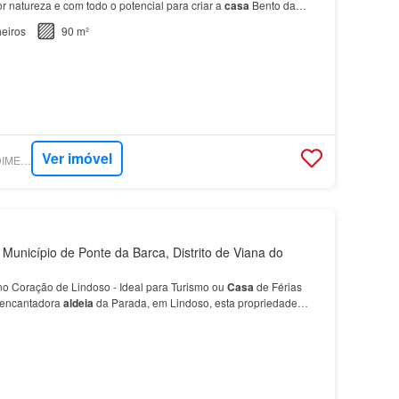
r natureza e com todo o potencial para criar a
casa
Bento da
tos do Parque Nacional da Peneda-
Gerês
Ide…
eiros
90 m²
Ver imóvel
SUPERCASA - PREDIMED IMOBILÍARIA
Município de Ponte da Barca, Distrito de Viana do
o Coração de Lindoso - Ideal para Turismo ou
Casa
de Férias
a encantadora
aldeia
da Parada, em Lindoso, esta propriedade
e excelência, como o icónico Castelo de Lind…