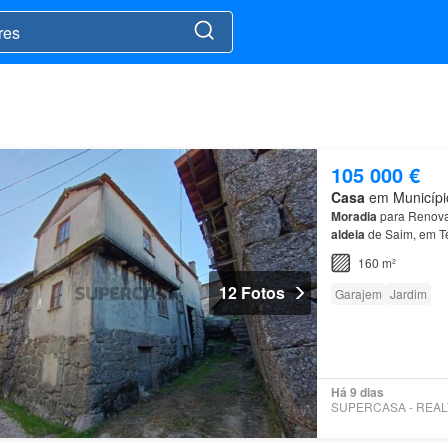
105 000 €
Casa
em Município
Moradia
para Renova
aldeia
de Saim, em Te
alojamento local ou i
160 m²
12 Fotos
Garajem
Jardim
Há 9 dias