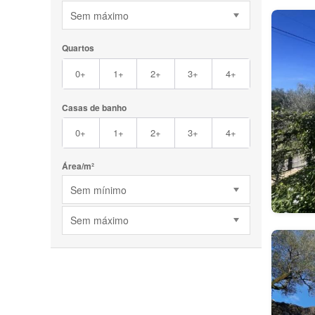
Sem máximo
Quartos
0+
1+
2+
3+
4+
Casas de banho
0+
1+
2+
3+
4+
Área/m²
Sem mínimo
Sem máximo