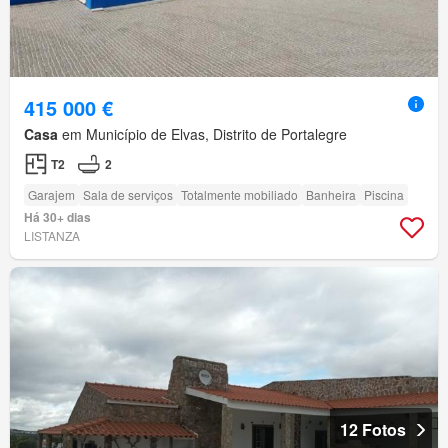
415 000 €
Casa
em Município de Elvas, Distrito de Portalegre
T2
2
Garajem
Sala de serviços
Totalmente mobiliado
Banheira
Piscina
Há 30+ dias
LISTANZA
12 Fotos