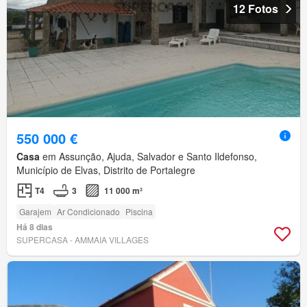
12 Fotos
550 000 €
Casa
em Assunção, Ajuda, Salvador e Santo Ildefonso,
Município de Elvas, Distrito de Portalegre
T4
3
11 000 m²
Garajem
Ar Condicionado
Piscina
Há 8 dias
SUPERCASA - AMMAIA VILLAGES