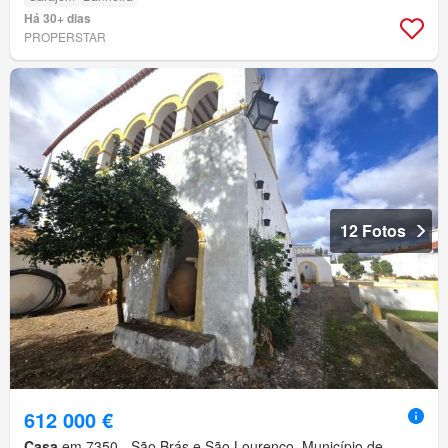
Há 30+ dias
PROPERSTAR
12 Fotos
612 000 €
Casa
em 7350-, São Brás e São Lourenço, Município de