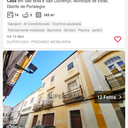
Casa
em São Brás e São Lourenço, Município de Elvas,
Distrito de Portalegre
T4
3
165 m²
Garajem
Ar Condicionado
Cozinha equipada
Parcialmente mobiliado
Banheira
Ginásio
Piscina
Jardim
Há 15 dias
SUPERCASA - PREDIMED IMOBILÍARIA
12 Fotos