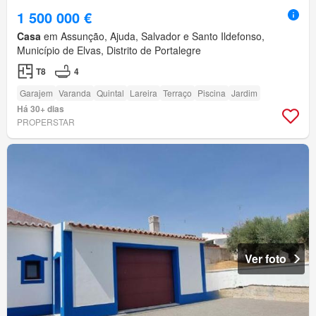
1 500 000 €
Casa
em Assunção, Ajuda, Salvador e Santo Ildefonso,
Município de Elvas, Distrito de Portalegre
T8
4
Garajem
Varanda
Quintal
Lareira
Terraço
Piscina
Jardim
Há 30+ dias
PROPERSTAR
Ver foto