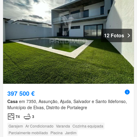
12 Fotos
397 500 €
Casa
em 7350, Assunção, Ajuda, Salvador e Santo Ildefonso,
Município de Elvas, Distrito de Portalegre
T4
3
Garajem
Ar Condicionado
Varanda
Cozinha equipada
Parcialmente mobiliado
Piscina
Jardim