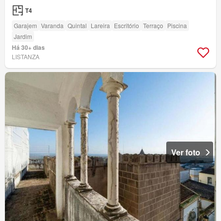
T4
Garajem
Varanda
Quintal
Lareira
Escritório
Terraço
Piscina
Jardim
Há 30+ dias
LISTANZA
Ver foto