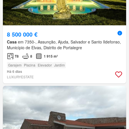
8 500 000 €
Casa
em 7350-, Assunção, Ajuda, Salvador e Santo Ildefonso,
Município de Elvas, Distrito de Portalegre
T8
8
1 915 m²
Garajem
Piscina
Elevador
Jardim
Há 6 dias
LUXURYESTATE