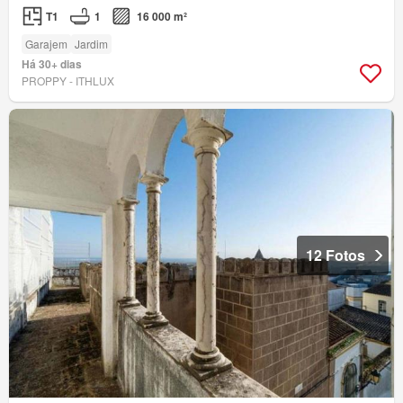
T1
1
16 000 m²
Garajem
Jardim
Há 30+ dias
PROPPY - ITHLUX
12 Fotos