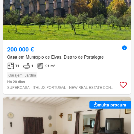
200 000 €
Casa
em Município de Elvas, Distrito de Portalegre
T1
1
91 m²
Garajem
Jardim
Há 20 dias
SUPERCASA - ITHLUX PORTUGAL - NEW REAL ESTATE CONCEPT
muita procura