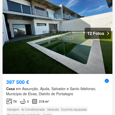
12 Fotos
397 500 €
Casa
em Assunção, Ajuda, Salvador e Santo Ildefonso,
Município de Elvas, Distrito de Portalegre
T4
3
218 m²
Garajem
Ar Condicionado
Varanda
Cozinha equipada
Parcialmente mobiliado
Jardim