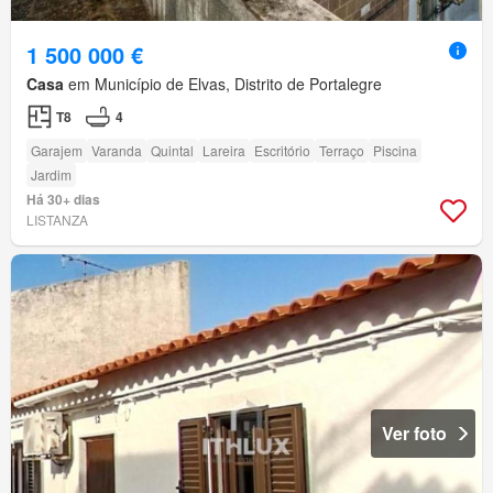
1 500 000 €
Casa
em Município de Elvas, Distrito de Portalegre
T8
4
Garajem
Varanda
Quintal
Lareira
Escritório
Terraço
Piscina
Jardim
Há 30+ dias
LISTANZA
Ver foto