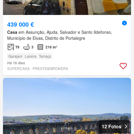
439 000 €
Casa
em Assunção, Ajuda, Salvador e Santo Ildefonso,
Município de Elvas, Distrito de Portalegre
T9
3
216 m²
Garajem
Lareira
Terraço
Há 16 dias
SUPERCASA - PRESTIGEBROKERS
12 Fotos