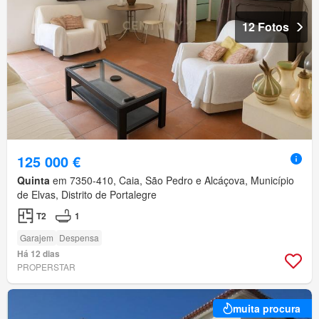
12 Fotos
125 000 €
Quinta
em 7350-410, Caia, São Pedro e Alcáçova, Município
de Elvas, Distrito de Portalegre
T2
1
Garajem
Despensa
Há 12 dias
PROPERSTAR
muita procura