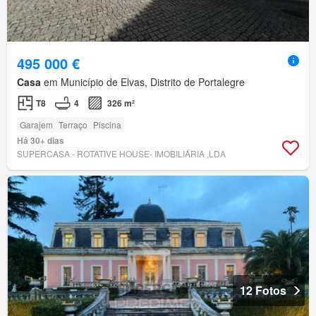
495 000 €
Casa
em Município de Elvas, Distrito de Portalegre
T8
4
326 m²
Garajem
Terraço
Piscina
Há 30+ dias
SUPERCASA - ROTATIVE HOUSE- IMOBILIÁRIA ,LDA
12 Fotos