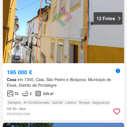
12 Fotos
195 000 €
Casa
em 7350, Caia, São Pedro e Alcáçova, Município de
Elvas, Distrito de Portalegre
T5
2
229 m²
Garajem
Ar Condicionado
Quintal
Lareira
Terraço
Segurança
Há 30+ dias
PROPERSTAR