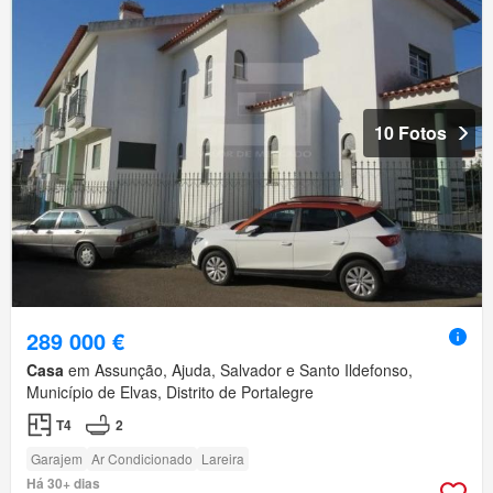
10 Fotos
289 000 €
Casa
em Assunção, Ajuda, Salvador e Santo Ildefonso,
Município de Elvas, Distrito de Portalegre
T4
2
Garajem
Ar Condicionado
Lareira
Há 30+ dias