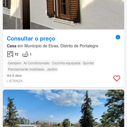
Consultar o preço
Casa
em Município de Elvas, Distrito de Portalegre
T2
1
Garajem
Ar Condicionado
Cozinha equipada
Quintal
Parcialmente mobiliado
Jardim
Há 8 dias
LISTANZA