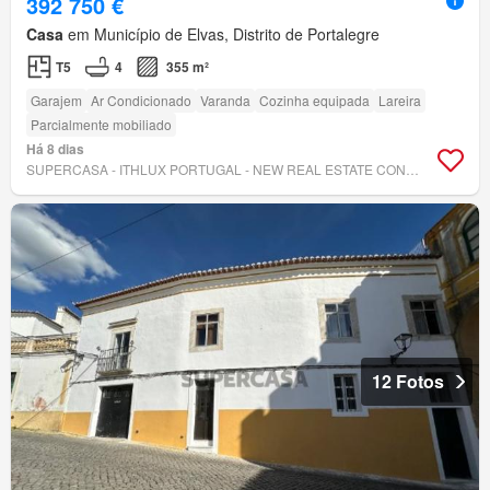
392 750 €
Casa
em Município de Elvas, Distrito de Portalegre
T5
4
355 m²
Garajem
Ar Condicionado
Varanda
Cozinha equipada
Lareira
Parcialmente mobiliado
Há 8 dias
SUPERCASA - ITHLUX PORTUGAL - NEW REAL ESTATE CONCEPT
12 Fotos