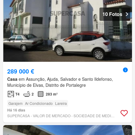
10 Fotos
289 000 €
Casa
em Assunção, Ajuda, Salvador e Santo Ildefonso,
Município de Elvas, Distrito de Portalegre
T4
2
283 m²
Garajem
Ar Condicionado
Lareira
Há 16 dias
SUPERCASA - VALOR DE MERCADO - SOCIEDADE DE MEDIAÇÃO IMOBILIÁRIA, LDA