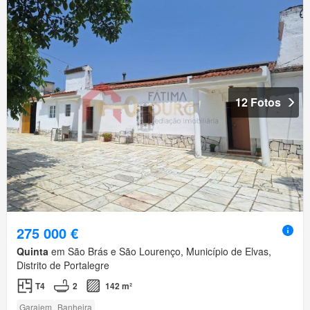
12 Fotos
275 000 €
Quinta
em São Brás e São Lourenço, Município de Elvas,
Distrito de Portalegre
T4
2
142 m²
Garajem
Banheira