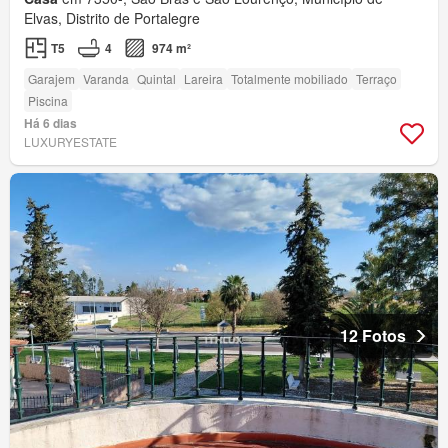
Elvas, Distrito de Portalegre
T5
4
974 m²
Garajem
Varanda
Quintal
Lareira
Totalmente mobiliado
Terraço
Piscina
Há 6 dias
LUXURYESTATE
12 Fotos