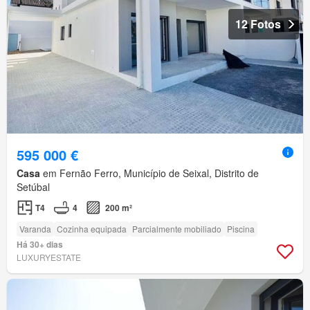
12 Fotos
595 000 €
Casa
em Fernão Ferro, Município de Seixal, Distrito de
Setúbal
T4
4
200 m²
Varanda
Cozinha equipada
Parcialmente mobiliado
Piscina
Há 30+ dias
LUXURYESTATE