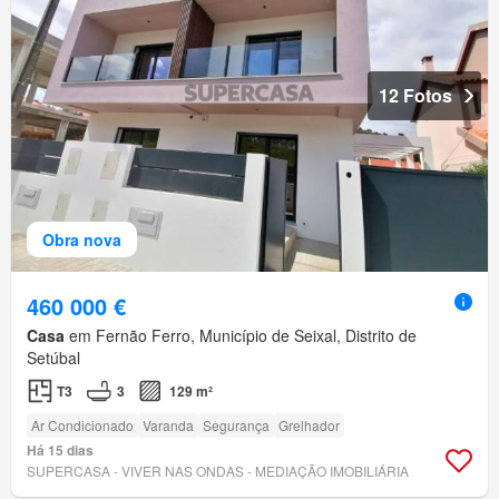
12 Fotos
Obra nova
460 000 €
Casa
em Fernão Ferro, Município de Seixal, Distrito de
Setúbal
T3
3
129 m²
Ar Condicionado
Varanda
Segurança
Grelhador
Há 15 dias
SUPERCASA - VIVER NAS ONDAS - MEDIAÇÃO IMOBILIÁRIA