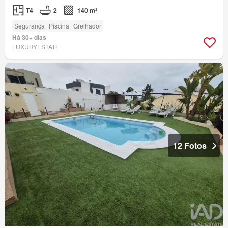
T4
2
140 m²
Segurança
Piscina
Grelhador
Há 30+ dias
LUXURYESTATE
12 Fotos