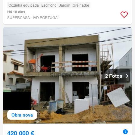
Cozinha equipada
Escritório
Jardim
Grelhador
Há 18 dias
SUPERCASA - IAD PORTUGAL
2 Fotos
Obra nova
420 000 €