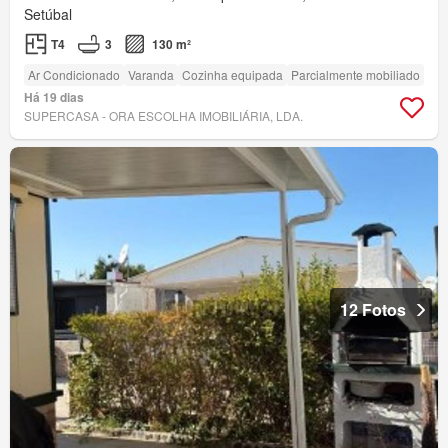
Setúbal
T4
3
130 m²
Ar Condicionado
Varanda
Cozinha equipada
Parcialmente mobiliado
Há 19 dias
SUPERCASA - ORA ESCOLHA IMOBILIÁRIA, LDA.
12 Fotos