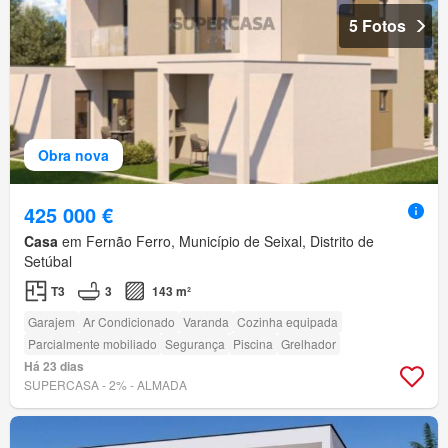
5 Fotos
Obra nova
425 000 €
Casa
em Fernão Ferro, Município de Seixal, Distrito de
Setúbal
T3
3
143 m²
Garajem
Ar Condicionado
Varanda
Cozinha equipada
Parcialmente mobiliado
Segurança
Piscina
Grelhador
Há 23 dias
SUPERCASA - 2% - ALMADA