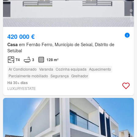
420 000 €
Casa
em Fernão Ferro, Município de Seixal, Distrito de
Setúbal
T4
3
128 m²
Ar Condicionado
Varanda
Cozinha equipada
Aquecimento
Parcialmente mobiliado
Segurança
Grelhador
Há 30+ dias
LUXURYESTATE