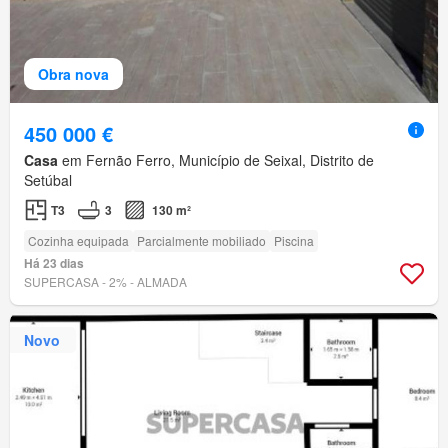
Obra nova
450 000 €
Casa
em Fernão Ferro, Município de Seixal, Distrito de
Setúbal
T3
3
130 m²
Cozinha equipada
Parcialmente mobiliado
Piscina
Há 23 dias
SUPERCASA - 2% - ALMADA
Novo