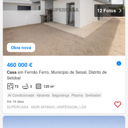
12 Fotos
Obra nova
460 000 €
Casa
em Fernão Ferro, Município de Seixal, Distrito de
Setúbal
T3
3
120 m²
Ar Condicionado
Varanda
Segurança
Piscina
Grelhador
Há 19 dias
SUPERCASA - IGOR AFONSO, UNIPESSOAL LDA