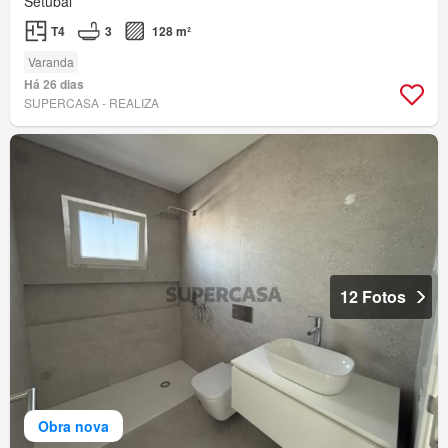
Setúbal
T4
3
128 m²
Varanda
Há 26 dias
SUPERCASA - REALIZA
12 Fotos
Obra nova