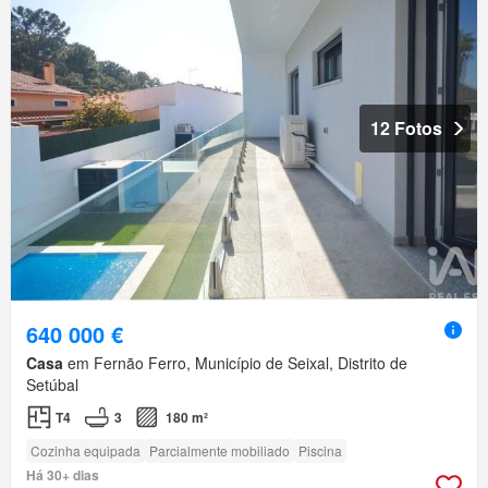
12 Fotos
640 000 €
Casa
em Fernão Ferro, Município de Seixal, Distrito de
Setúbal
T4
3
180 m²
Cozinha equipada
Parcialmente mobiliado
Piscina
Há 30+ dias