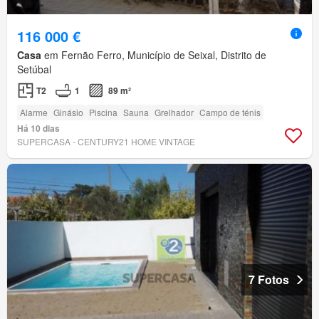
116 000 €
Casa
em Fernão Ferro, Município de Seixal, Distrito de
Setúbal
T2
1
89 m²
Alarme
Ginásio
Piscina
Sauna
Grelhador
Campo de ténis
Há 10 dias
SUPERCASA - CENTURY21 HOME VINTAGE
7 Fotos