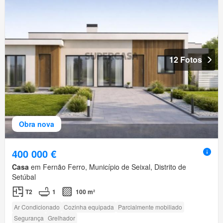
12 Fotos
Obra nova
400 000 €
Casa
em Fernão Ferro, Município de Seixal, Distrito de
Setúbal
T2
1
100 m²
Ar Condicionado
Cozinha equipada
Parcialmente mobiliado
Segurança
Grelhador