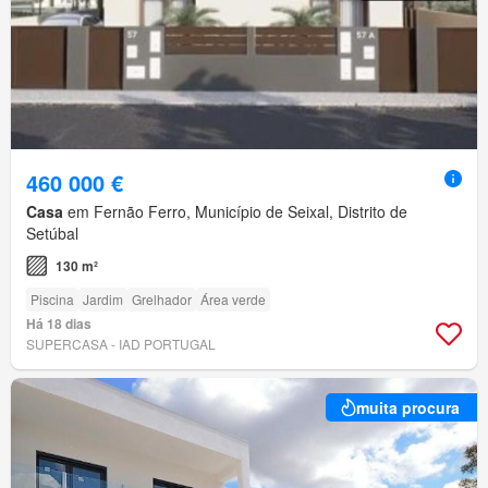
460 000 €
Casa
em Fernão Ferro, Município de Seixal, Distrito de
Setúbal
130 m²
Piscina
Jardim
Grelhador
Área verde
Há 18 dias
SUPERCASA - IAD PORTUGAL
muita procura