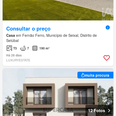
Consultar o preço
Casa
em Fernão Ferro, Município de Seixal, Distrito de
Setúbal
T3
7
190 m²
Há 26 dias
LUXURYESTATE
muita procura
12 Fotos