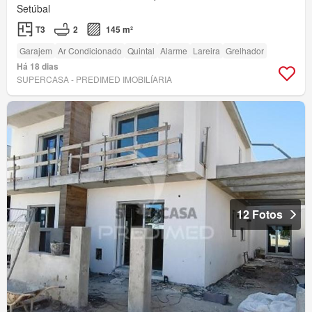
Setúbal
T3
2
145 m²
Garajem
Ar Condicionado
Quintal
Alarme
Lareira
Grelhador
Há 18 dias
SUPERCASA - PREDIMED IMOBILÍARIA
12 Fotos