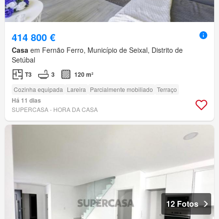
414 800 €
Casa
em Fernão Ferro, Município de Seixal, Distrito de
Setúbal
T3
3
120 m²
Cozinha equipada
Lareira
Parcialmente mobiliado
Terraço
Há 11 dias
SUPERCASA - HORA DA CASA
12 Fotos