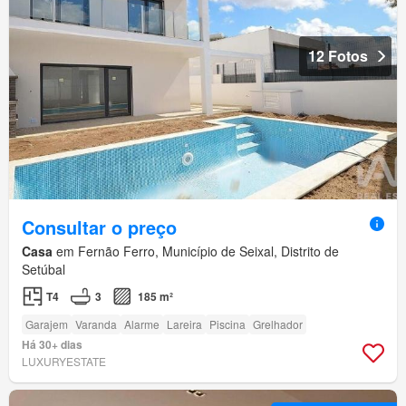
12 Fotos
Consultar o preço
Casa
em Fernão Ferro, Município de Seixal, Distrito de
Setúbal
T4
3
185 m²
Garajem
Varanda
Alarme
Lareira
Piscina
Grelhador
Há 30+ dias
LUXURYESTATE