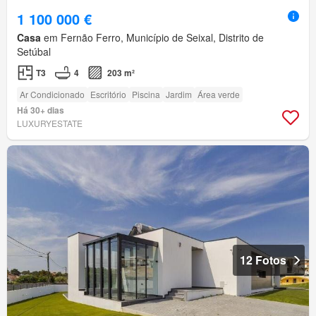
1 100 000 €
Casa
em Fernão Ferro, Município de Seixal, Distrito de
Setúbal
T3
4
203 m²
Ar Condicionado
Escritório
Piscina
Jardim
Área verde
Há 30+ dias
LUXURYESTATE
12 Fotos