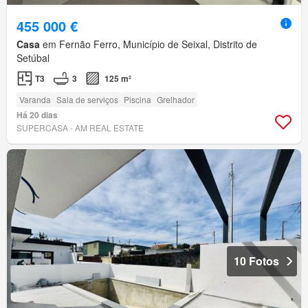
455 000 €
Casa
em Fernão Ferro, Município de Seixal, Distrito de
Setúbal
T3
3
125 m²
Varanda
Sala de serviços
Piscina
Grelhador
Há 20 dias
SUPERCASA - AM REAL ESTATE
10 Fotos