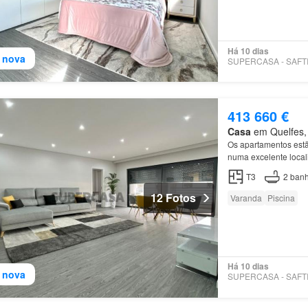
Há 10 dias
 nova
413 660 €
Casa
em Quelfes, 
Os apartamentos est
numa excelente local
de
Olhão está locali
T3
2
banh
12 Fotos
Varanda
Piscina
Há 10 dias
 nova