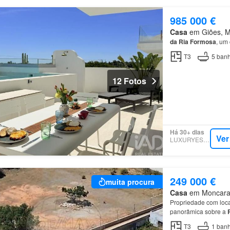
985 000 €
Casa
em Giões, Mu
da
Ria
Formosa
, um
T3
5
banh
12 Fotos
Há 30+ dias
Ver
LUXURYESTATE
249 000 €
muita procura
Casa
em Moncarapa
Propriedade com loca
panorâmica sobre a
Informa-se que a
mor
T3
1
banh