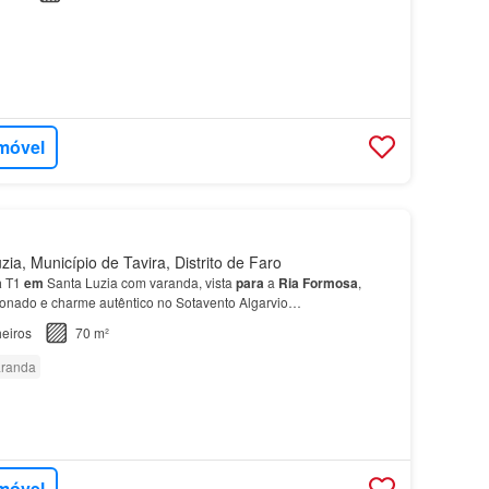
imóvel
ia, Município de Tavira, Distrito de Faro
a
T1
em
Santa Luzia com varanda, vista
para
a
Ria
Formosa
,
cionado e charme autêntico no Sotavento Algarvio…
eiros
70 m²
randa
imóvel