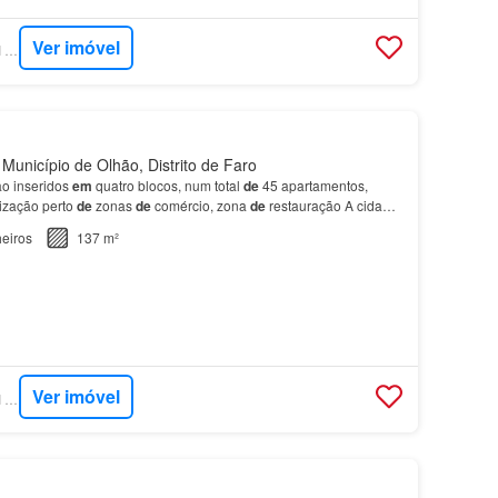
Ver imóvel
SUPERCASA - SAFTI PORTUGAL
Município de Olhão, Distrito de Faro
ão inseridos
em
quatro blocos, num total
de
45 apartamentos,
ização perto
de
zonas
de
comércio, zona
de
restauração A cidade
zada
em
pleno coração
do
Parque Natural d…
eiros
137 m²
Ver imóvel
SUPERCASA - SAFTI PORTUGAL