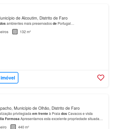
nicípio de Alcoutim, Distrito de Faro
dos
ambientes mais preservados
de
Portugal…
eiros
132 m²
 imóvel
cho, Município de Olhão, Distrito de Faro
lização privilegiada
em
frente
à Praia
dos
Cavacos e vista
Ria
Formosa
Apresentamos esta excelente propriedade situada
adia
nunca foi objeto
de
submissão
de
projeto à…
eiro
440 m²