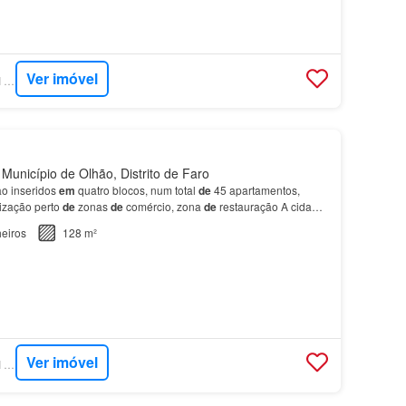
Ver imóvel
SUPERCASA - SAFTI PORTUGAL
Município de Olhão, Distrito de Faro
ão inseridos
em
quatro blocos, num total
de
45 apartamentos,
ização perto
de
zonas
de
comércio, zona
de
restauração A cidade
zada
em
pleno coração
do
Parque Natural d…
eiros
128 m²
Ver imóvel
SUPERCASA - SAFTI PORTUGAL