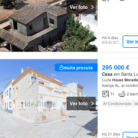
Ver foto
Há 8 dias
Ver 
IDEALISTA.PT
295 000 €
muita procura
Casa
em Santa Luz
Luzia
House
Moradi
licença AL, ar condi
T1
2
banh
Ver foto
Ar Condicionado
Va
Há 21 dias
Ver 