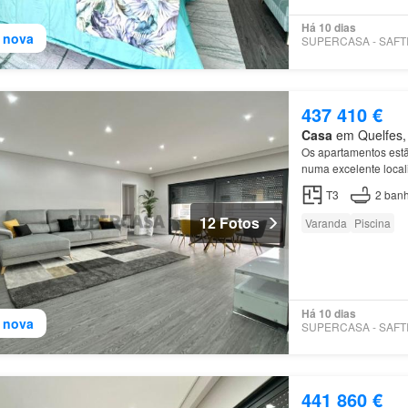
Há 10 dias
 nova
437 410 €
Casa
em Quelfes, 
Os apartamentos est
numa excelente local
de
Olhão está locali
T3
2
banh
12 Fotos
Varanda
Piscina
Há 10 dias
 nova
441 860 €