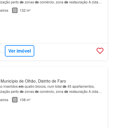
ização perto
de
zonas
de
comércio, zona
de
restauração A cidade
zada
em
pleno coração
do
Parque Natural d…
eiros
132 m²
Ver imóvel
SUPERCASA - SAFTI PORTUGAL
Município de Olhão, Distrito de Faro
ão inseridos
em
quatro blocos, num total
de
45 apartamentos,
ização perto
de
zonas
de
comércio, zona
de
restauração A cidade
zada
em
pleno coração
do
Parque Natural d…
eiros
108 m²