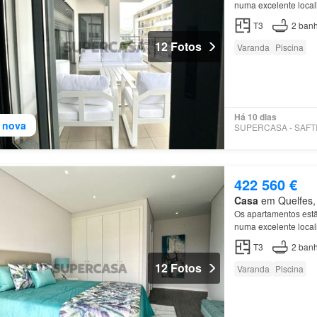
numa excelente local
de
Olhão está locali
T3
2
banh
12 Fotos
Varanda
Piscina
Há 10 dias
 nova
422 560 €
Casa
em Quelfes, 
Os apartamentos est
numa excelente local
de
Olhão está locali
T3
2
banh
12 Fotos
Varanda
Piscina