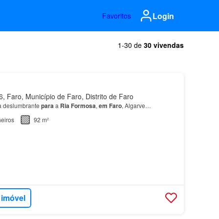
Login
Favoritos
1-30 de
30 vivendas
 Faro, Município de Faro, Distrito de Faro
ta deslumbrante
para
a
Ria
Formosa
,
em
Faro
, Algarve…
eiros
92 m²
 imóvel