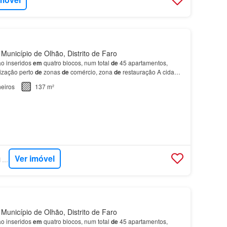
Município de Olhão, Distrito de Faro
ão inseridos
em
quatro blocos, num total
de
45 apartamentos,
ização perto
de
zonas
de
comércio, zona
de
restauração A cidade
zada
em
pleno coração
do
Parque Natural d…
eiros
137 m²
Ver imóvel
SUPERCASA - SAFTI PORTUGAL
Município de Olhão, Distrito de Faro
ão inseridos
em
quatro blocos, num total
de
45 apartamentos,