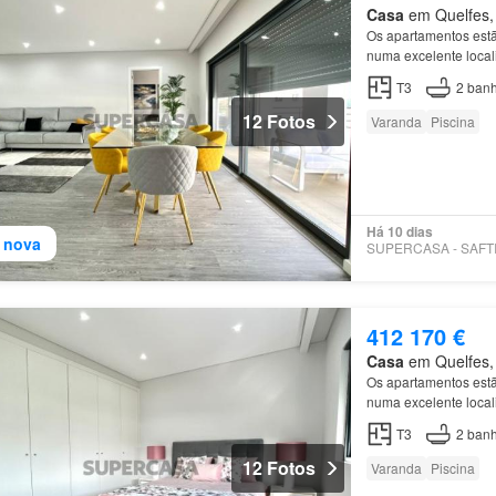
Casa
em Quelfes, 
Os apartamentos est
numa excelente local
de
Olhão está locali
T3
2
banh
12 Fotos
Varanda
Piscina
Há 10 dias
 nova
412 170 €
Casa
em Quelfes, 
Os apartamentos est
numa excelente local
de
Olhão está locali
T3
2
banh
12 Fotos
Varanda
Piscina