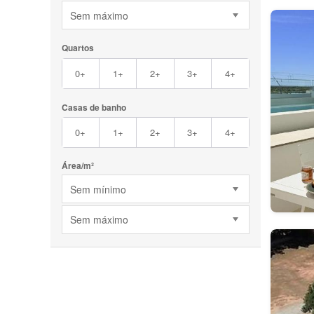
Sem máximo
Quartos
0+
1+
2+
3+
4+
Casas de banho
0+
1+
2+
3+
4+
Área/m²
Sem mínimo
Sem máximo