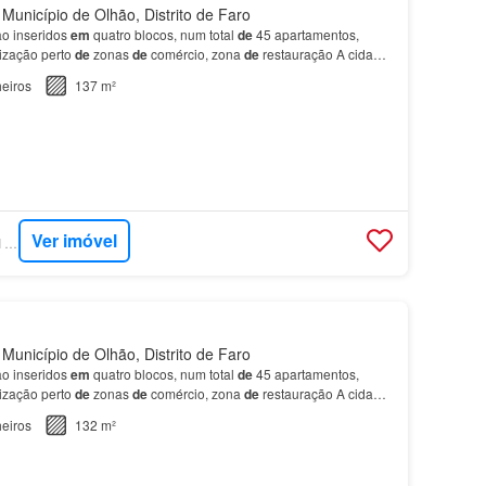
Município de Olhão, Distrito de Faro
ão inseridos
em
quatro blocos, num total
de
45 apartamentos,
ização perto
de
zonas
de
comércio, zona
de
restauração A cidade
zada
em
pleno coração
do
Parque Natural d…
eiros
137 m²
Ver imóvel
SUPERCASA - SAFTI PORTUGAL
Município de Olhão, Distrito de Faro
ão inseridos
em
quatro blocos, num total
de
45 apartamentos,
ização perto
de
zonas
de
comércio, zona
de
restauração A cidade
zada
em
pleno coração
do
Parque Natural d…
eiros
132 m²