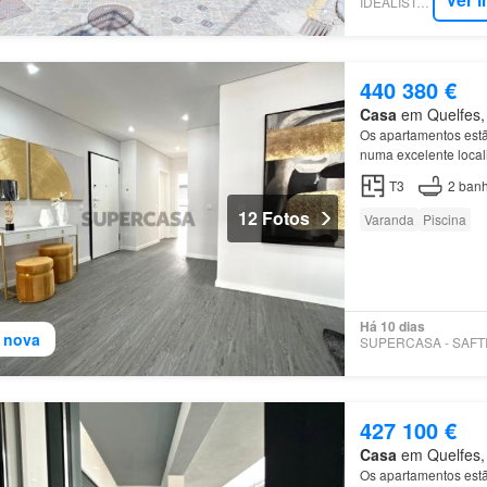
IDEALISTA.PT
440 380 €
Casa
em Quelfes, 
Os apartamentos est
numa excelente local
de
Olhão está locali
T3
2
banh
12 Fotos
Varanda
Piscina
Há 10 dias
 nova
427 100 €
Casa
em Quelfes, 
Os apartamentos est