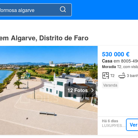
em Algarve, Distrito de Faro
530 000 €
Casa
em 8005-496,
Moradia
T2, com vis
T2
3
banh
Varanda
12 Fotos
Há 6 dias
Ver
LUXURYESTATE