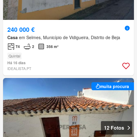
240 000 €
Casa
em Selmes, Município de Vidigueira, Distrito de Beja
T4
2
356 m²
Quintal
Há 16 dias
IDEALISTA.PT
muita procura
12 Fotos