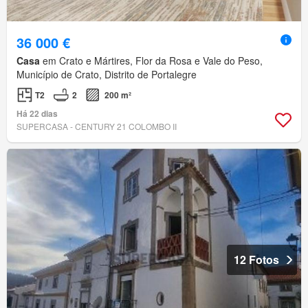
36 000 €
Casa
em Crato e Mártires, Flor da Rosa e Vale do Peso,
Município de Crato, Distrito de Portalegre
T2
2
200 m²
Há 22 dias
SUPERCASA - CENTURY 21 COLOMBO II
12 Fotos