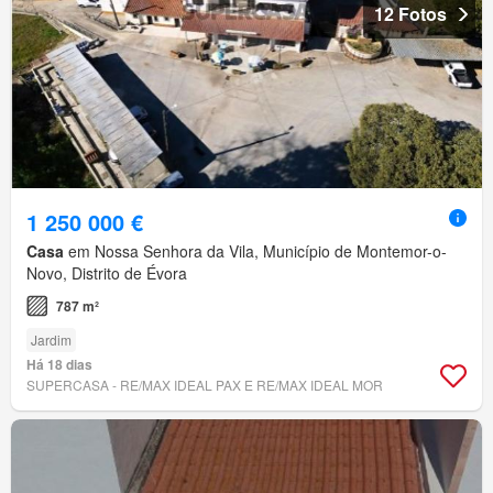
12 Fotos
1 250 000 €
Casa
em Nossa Senhora da Vila, Município de Montemor-o-
Novo, Distrito de Évora
787 m²
Jardim
Há 18 dias
SUPERCASA - RE/MAX IDEAL PAX E RE/MAX IDEAL MOR