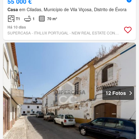
55 000 €
Casa
em Ciladas, Município de Vila Viçosa, Distrito de Évora
T1
1
70 m²
Há 10 dias
SUPERCASA - ITHLUX PORTUGAL - NEW REAL ESTATE CONCEPT
12 Fotos