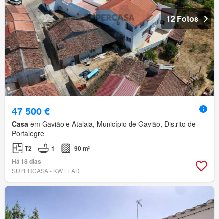
12 Fotos
47 500 €
Casa
em Gavião e Atalaia, Município de Gavião, Distrito de
Portalegre
T2
1
90 m²
Há 18 dias
SUPERCASA - KW LEAD