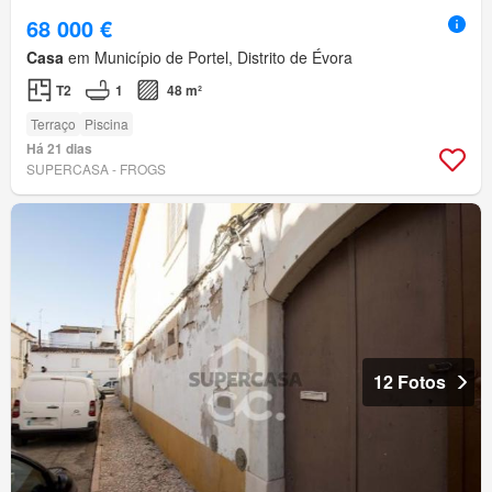
68 000 €
Casa
em Município de Portel, Distrito de Évora
T2
1
48 m²
Terraço
Piscina
Há 21 dias
SUPERCASA - FROGS
12 Fotos