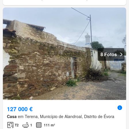
8 Fotos
127 000 €
Casa
em Terena, Município de Alandroal, Distrito de Évora
T2
1
111 m²