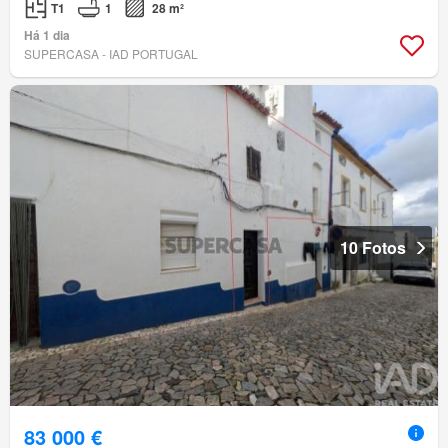
T1
1
28 m²
Há 1 dia
SUPERCASA - IAD PORTUGAL
10 Fotos
83 000 €