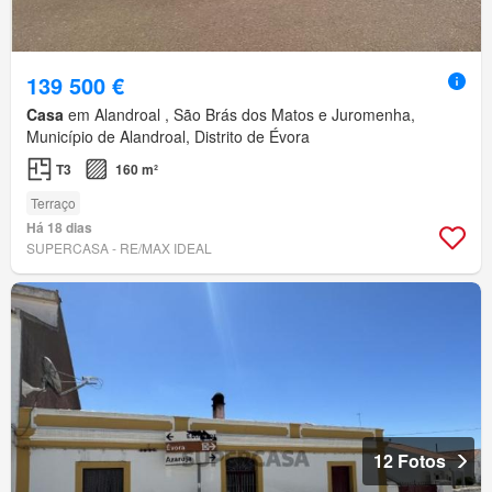
139 500 €
Casa
em Alandroal , São Brás dos Matos e Juromenha,
Município de Alandroal, Distrito de Évora
T3
160 m²
Terraço
Há 18 dias
SUPERCASA - RE/MAX IDEAL
12 Fotos