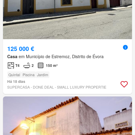
125 000 €
Casa
em Município de Estremoz, Distrito de Évora
T4
2
150 m²
Quintal
Piscina
Jardim
Há 18 dias
SUPERCASA - DONE DEAL - SMALL LUXURY PROPERTIE