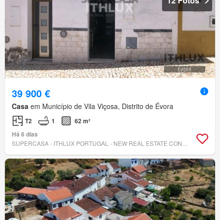
12 Fotos
39 900 €
Casa
em Município de Vila Viçosa, Distrito de Évora
T2
1
62 m²
Há 6 dias
SUPERCASA - ITHLUX PORTUGAL - NEW REAL ESTATE CONCEPT