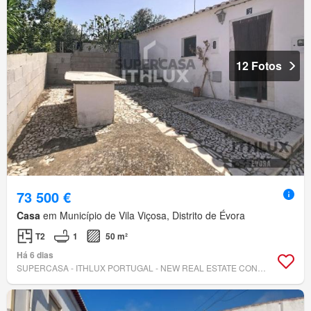
12 Fotos
73 500 €
Casa
em Município de Vila Viçosa, Distrito de Évora
T2
1
50 m²
Há 6 dias
SUPERCASA - ITHLUX PORTUGAL - NEW REAL ESTATE CONCEPT