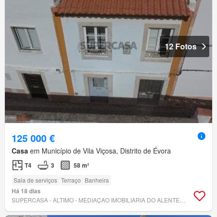
12 Fotos
125 000 €
Casa
em Município de Vila Viçosa, Distrito de Évora
T4
3
58 m²
Sala de serviços
Terraço
Banheira
Há 18 dias
SUPERCASA - ALTIMO - MEDIAÇAO IMOBILIARIA DO ALENTEJO