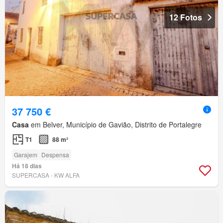
12 Fotos
37 750 €
Casa
em Belver, Município de Gavião, Distrito de Portalegre
T1
88 m²
Garajem
Despensa
Há 18 dias
SUPERCASA - KW ALFA