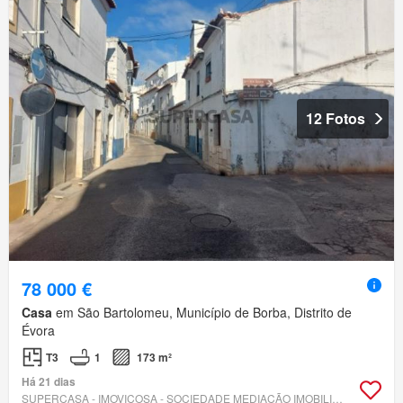
12 Fotos
78 000 €
Casa
em São Bartolomeu, Município de Borba, Distrito de
Évora
T3
1
173 m²
Há 21 dias
SUPERCASA - IMOVIÇOSA - SOCIEDADE MEDIAÇÃO IMOBILIÁRIA, UNIPESSOAL, LDA