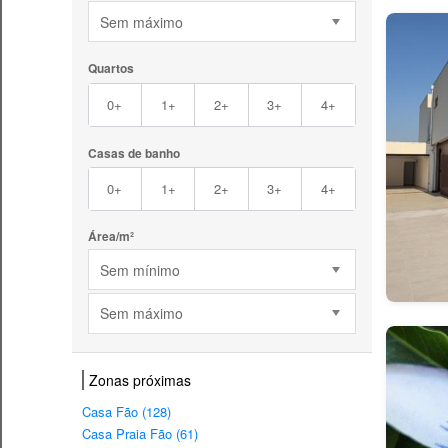
Sem máximo
Quartos
0+
1+
2+
3+
4+
Casas de banho
0+
1+
2+
3+
4+
Área/m²
Sem mínimo
Sem máximo
Zonas próximas
Casa Fão (128)
Casa Praia Fão (61)