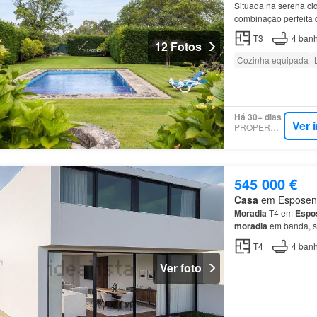
Situada na serena ci
combinação perfeita 
Ao redor da
casa
há 
T3
4
banh
12 Fotos
Cozinha equipada
Há 30+ dias
Ver 
PROPERSTAR
545 000 €
Casa
em Esposende
Moradia
T4 em
Espo
moradia
em banda, s
da praia.…
T4
4
banh
Ver foto