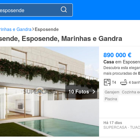
inhas e Gandra
Esposende
sende, Esposende, Marinhas e Gandra
890 000 €
Casa
em Esposende
Descubra esta elega
mais procuradas de
Destaques: Arquitetu
T4
4
banh
10 Fotos
Garajem
Cozinha e
Piscina
Há 17 dias