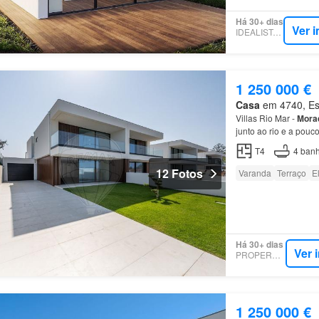
Há 30+ dias
Ver 
IDEALISTA.PT
1 250 000 €
Casa
em 4740, Esp
Villas Rio Mar -
Mora
junto ao rio e a pou
envolvente natural.P
T4
4
banh
12 Fotos
Varanda
Terraço
E
Há 30+ dias
Ver 
PROPERSTAR
1 250 000 €