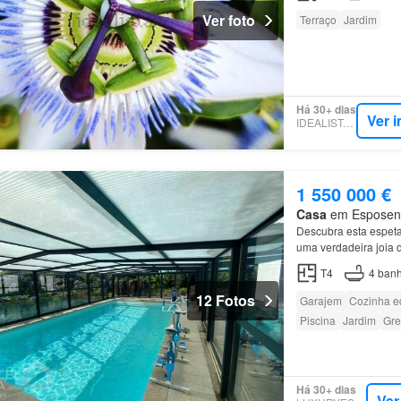
Ver foto
Terraço
Jardim
Há 30+ dias
Ver 
IDEALISTA.PT
1 550 000 €
Casa
em Esposende
Descubra esta espet
uma verdadeira joia 
T4
4
banh
12 Fotos
Garajem
Cozinha e
Piscina
Jardim
Gre
Há 30+ dias
Ver