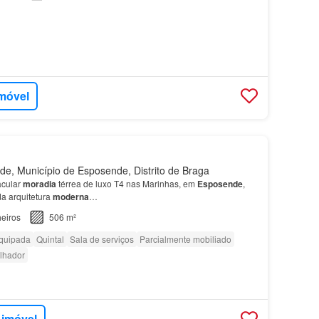
imóvel
, Município de Esposende, Distrito de Braga
acular
moradia
térrea de luxo T4 nas Marinhas, em
Esposende
,
da arquitetura
moderna
…
eiros
506 m²
quipada
Quintal
Sala de serviços
Parcialmente mobiliado
lhador
 imóvel