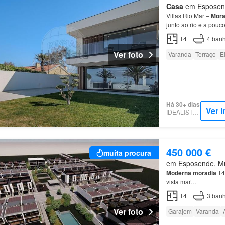
Casa
em Esposende
Villas Rio Mar –
Mora
junto ao rio e a pou
Características princ
T4
4
banh
Ver foto
Varanda
Terraço
E
Há 30+ dias
Ver 
IDEALISTA.PT
450 000 €
muita procura
em Esposende, Mun
Moderna
moradia
T4
vista mar…
T4
3
banh
Ver foto
Garajem
Varanda