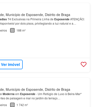
, Município de Esposende, Distrito de Braga
adias
T4 Exclusivas na Primeira Linha de
Esposende
ATENÇÃO:
isponíveis! por dois pisos, privilegiando a luz natural e a
-do-Chão: Uma ampla sala comum integrada, cozi…
eiros
188 m²
Ver imóvel
, Município de Esposende, Distrito de Braga
te
Moderna
em
Esposende
- Um Refúgio de Luxo à Beira-Mar*
ntes de paisagem e mar no jardim do terraço…
eiros
1 742 m²