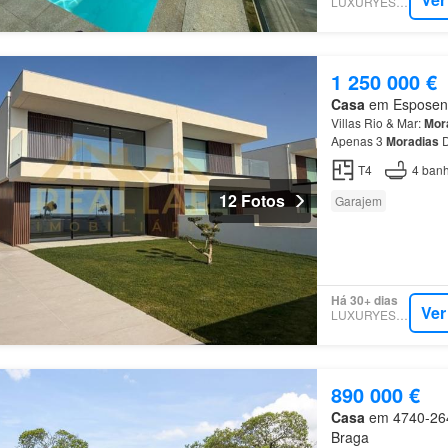
LUXURYESTATE
1 250 000 €
Casa
em Esposende
Villas Rio & Mar:
Mor
Apenas 3
Moradias
D
funcionalidade: Rés
T4
4
banh
12 Fotos
Garajem
Há 30+ dias
Ver
LUXURYESTATE
890 000 €
Casa
em 4740-264,
Braga