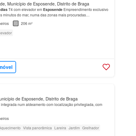
, Município de Esposende, Distrito de Braga
dias
T4 com elevador em
Esposende
Empreendimento exclusivo
cos minutos do mar, numa das zonas mais procuradas
ipais
Moradias
T4 com 3 suites…
eiros
206 m²
levador
imóvel
icípio de Esposende, Distrito de Braga
 integrada num aldeamento com localização privilegiada, com
eiros
Aquecimento
Vista panorâmica
Lareira
Jardim
Grelhador