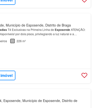
, Município de Esposende, Distrito de Braga
adias
T4 Exclusivas na Primeira Linha de
Esposende
ATENÇÃO:
isponíveis! por dois pisos, privilegiando a luz natural e a
-do-Chão: Uma ampla sala comum integrada, cozi…
eiros
226 m²
 imóvel
 Esposende, Município de Esposende, Distrito de