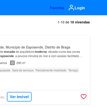
Login
Favoritos
1-10 de
10 vivendas
, Município de Esposende, Distrito de Braga
nte
moradia
de arquitetura
moderna
, situada numa das zonas
Esposende
, a poucos minutos do mar e com acesso facilitado
ra
moderna
e acabam…
eiros
290 m²
quipada
Sala de serviços
Parcialmente mobiliado
Terraço
Ver imóvel
SUPERCASA - TUACASA PORTUGAL