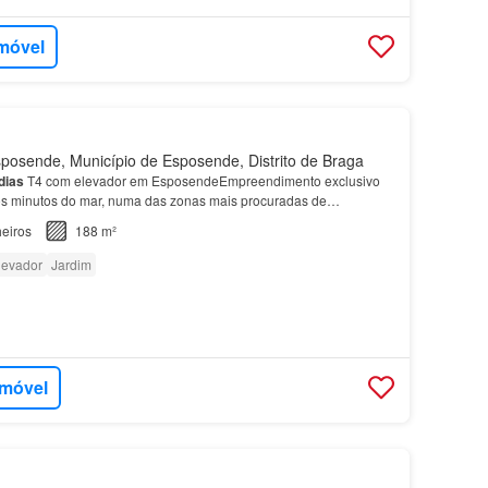
imóvel
osende, Município de Esposende, Distrito de Braga
dias
T4 com elevador em EsposendeEmpreendimento exclusivo
cos minutos do mar, numa das zonas mais procuradas de
róxima de praias, acessos rápidos e serviços essenci…
eiros
188 m²
levador
Jardim
imóvel