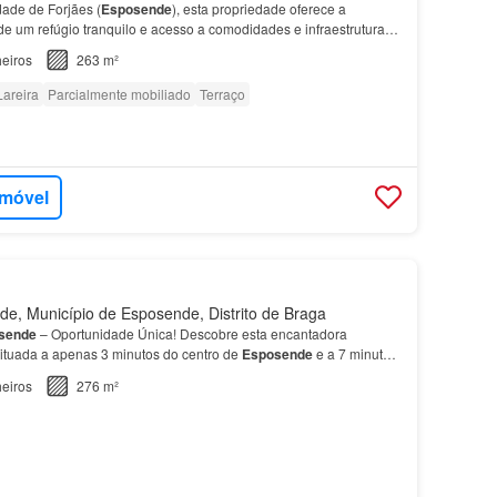
dade de Forjães (
Esposende
), esta propriedade oferece a
de um refúgio tranquilo e acesso a comodidades e infraestrutura
um grande terren…
eiros
263 m²
Lareira
Parcialmente mobiliado
Terraço
imóvel
, Município de Esposende, Distrito de Braga
sende
– Oportunidade Única! Descobre esta encantadora
ituada a apenas 3 minutos do centro de
Esposende
e a 7 minutos
eiros
276 m²