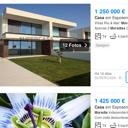
1 250 000 €
Casa
em Esposende
Villas Rio & Mar:
Mor
Apenas 3
Moradias
D
funcionalidade: Rés
T4
4
banh
12 Fotos
Garajem
Há 16 dias
SUPERCASA - REALLAR
1 425 000 €
Casa
em Esposende
Moradia
Independen
Com vista deslumbra
T4
4
banh