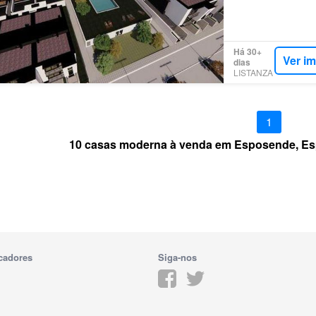
Há 30+
Ver i
dias
LISTANZA
1
10 casas moderna à venda em Esposende, Es
cadores
Siga-nos