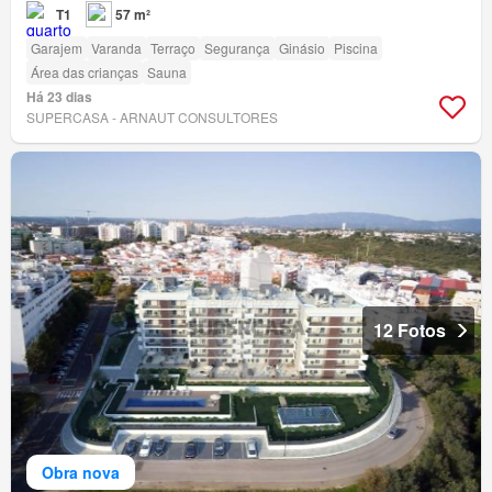
T1
57 m²
Garajem
Varanda
Terraço
Segurança
Ginásio
Piscina
Área das crianças
Sauna
Há 23 dias
SUPERCASA - ARNAUT CONSULTORES
12 Fotos
Obra nova