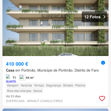
12 Fotos
410 000 €
Casa
em Portimão, Município de Portimão, Distrito de Faro
T1
64 m²
Garajem
Varanda
Terraço
Segurança
Ginásio
Piscina
Área das crianças
Sauna
Há 23 dias
SUPERCASA - ARNAUT CONSULTORES