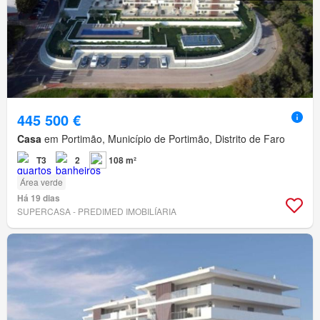
445 500 €
Casa
em Portimão, Município de Portimão, Distrito de Faro
T3
2
108 m²
Área verde
Há 19 dias
SUPERCASA - PREDIMED IMOBILÍARIA