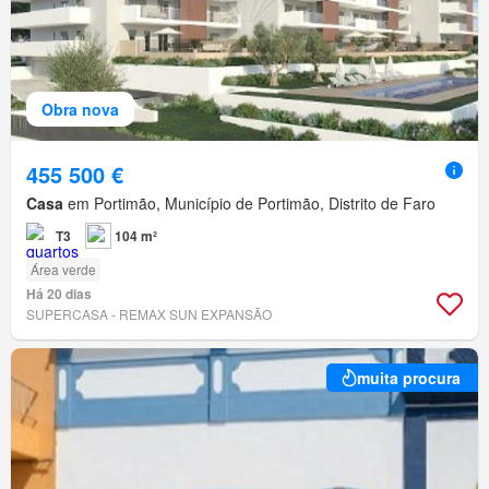
Obra nova
455 500 €
Casa
em Portimão, Município de Portimão, Distrito de Faro
T3
104 m²
Área verde
Há 20 dias
SUPERCASA - REMAX SUN EXPANSÃO
muita procura