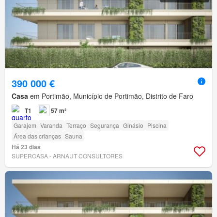
390 000 €
Casa
em Portimão, Município de Portimão, Distrito de Faro
T1
57 m²
Garajem
Varanda
Terraço
Segurança
Ginásio
Piscina
Área das crianças
Sauna
Há 23 dias
SUPERCASA - ARNAUT CONSULTORES