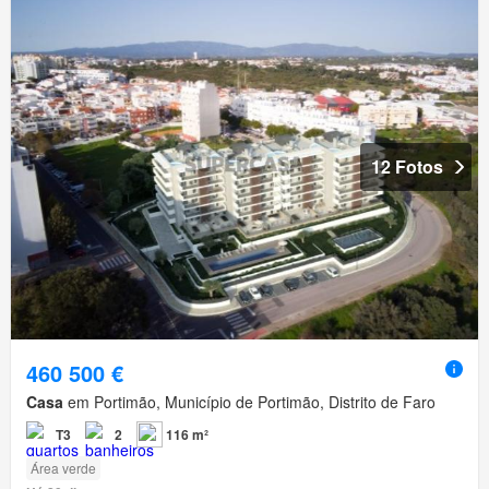
12 Fotos
460 500 €
Casa
em Portimão, Município de Portimão, Distrito de Faro
T3
2
116 m²
Área verde