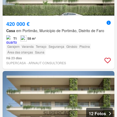
420 000 €
Casa
em Portimão, Município de Portimão, Distrito de Faro
T1
58 m²
Garajem
Varanda
Terraço
Segurança
Ginásio
Piscina
Área das crianças
Sauna
Há 23 dias
SUPERCASA - ARNAUT CONSULTORES
12 Fotos