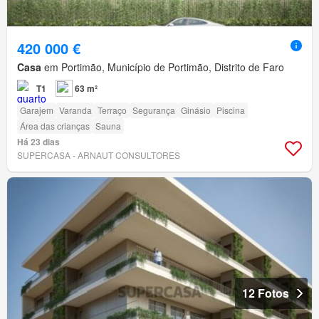
420 000 €
Casa
em Portimão, Município de Portimão, Distrito de Faro
T1
63 m²
Garajem
Varanda
Terraço
Segurança
Ginásio
Piscina
Área das crianças
Sauna
Há 23 dias
SUPERCASA - ARNAUT CONSULTORES
12 Fotos