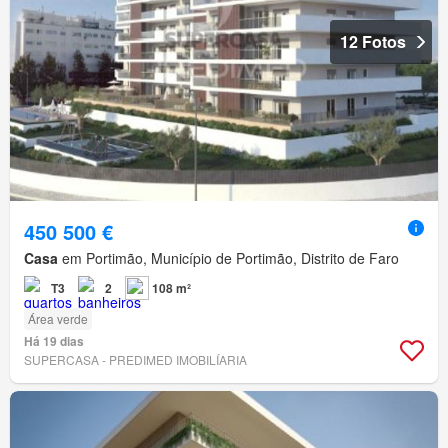
12 Fotos
450 500 €
Casa
em Portimão, Município de Portimão, Distrito de Faro
T3
2
108 m²
Área verde
Há 19 dias
SUPERCASA - PREDIMED IMOBILÍARIA