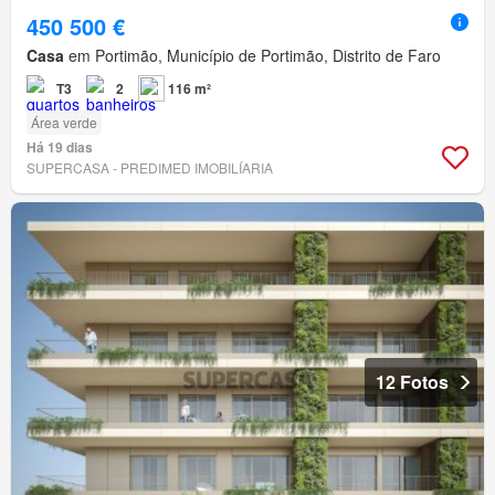
450 500 €
Casa
em Portimão, Município de Portimão, Distrito de Faro
T3
2
116 m²
Área verde
Há 19 dias
SUPERCASA - PREDIMED IMOBILÍARIA
12 Fotos