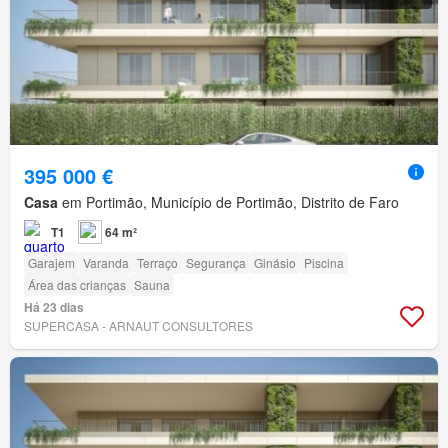
395 000 €
Casa
em Portimão, Município de Portimão, Distrito de Faro
T1
64 m²
Garajem
Varanda
Terraço
Segurança
Ginásio
Piscina
Área das crianças
Sauna
Há 23 dias
SUPERCASA - ARNAUT CONSULTORES