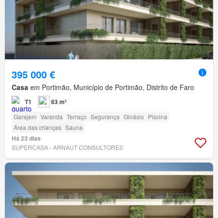
395 000 €
Casa
em Portimão, Município de Portimão, Distrito de Faro
T1
63 m²
Garajem
Varanda
Terraço
Segurança
Ginásio
Piscina
Área das crianças
Sauna
Há 23 dias
SUPERCASA - ARNAUT CONSULTORES