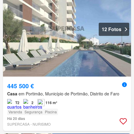
12 Fotos
445 500 €
Casa
em Portimão, Município de Portimão, Distrito de Faro
T2
2
116 m²
Varanda
Segurança
Piscina
Há 20 dias
SUPERCASA - NURISIMO