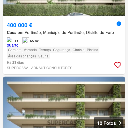
400 000 €
Casa
em Portimão, Município de Portimão, Distrito de Faro
T1
65 m²
Garajem
Varanda
Terraço
Segurança
Ginásio
Piscina
Área das crianças
Sauna
Há 23 dias
SUPERCASA - ARNAUT CONSULTORES
12 Fotos