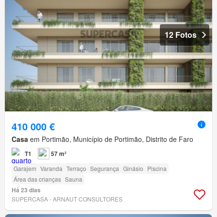
12 Fotos
410 000 €
Casa
em Portimão, Município de Portimão, Distrito de Faro
T1
57 m²
Garajem
Varanda
Terraço
Segurança
Ginásio
Piscina
Área das crianças
Sauna
Há 23 dias
SUPERCASA - ARNAUT CONSULTORES