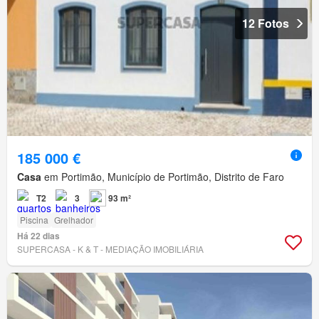
12 Fotos
185 000 €
Casa
em Portimão, Município de Portimão, Distrito de Faro
T2
3
93 m²
Piscina
Grelhador
Há 22 dias
SUPERCASA - K & T - MEDIAÇÃO IMOBILIÁRIA