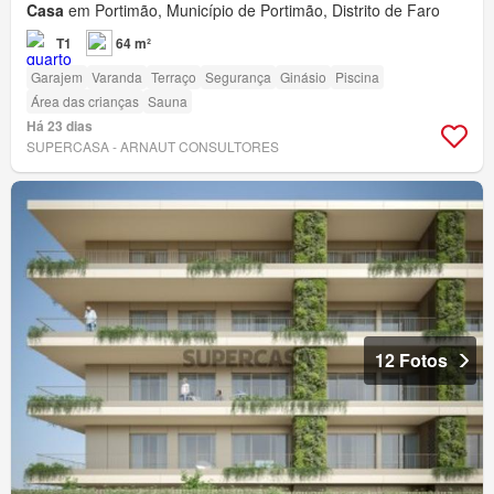
Casa
em Portimão, Município de Portimão, Distrito de Faro
T1
64 m²
Garajem
Varanda
Terraço
Segurança
Ginásio
Piscina
Área das crianças
Sauna
Há 23 dias
SUPERCASA - ARNAUT CONSULTORES
12 Fotos