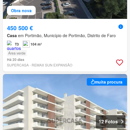
Obra nova
450 500 €
Casa
em Portimão, Município de Portimão, Distrito de Faro
T3
104 m²
Área verde
Há 20 dias
SUPERCASA - REMAX SUN EXPANSÃO
muita procura
12 Fotos