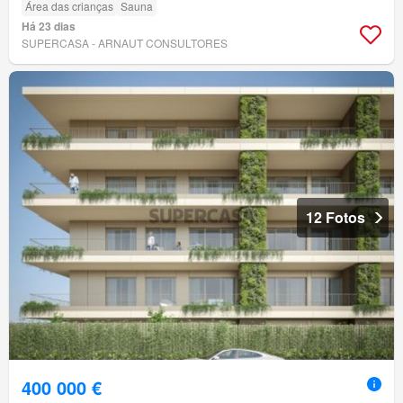
Área das crianças
Sauna
Há 23 dias
SUPERCASA - ARNAUT CONSULTORES
12 Fotos
400 000 €