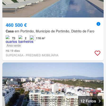
460 500 €
Casa
em Portimão, Município de Portimão, Distrito de Faro
T3
2
116 m²
Área verde
Há 19 dias
SUPERCASA - PREDIMED IMOBILÍARIA
12 Fotos