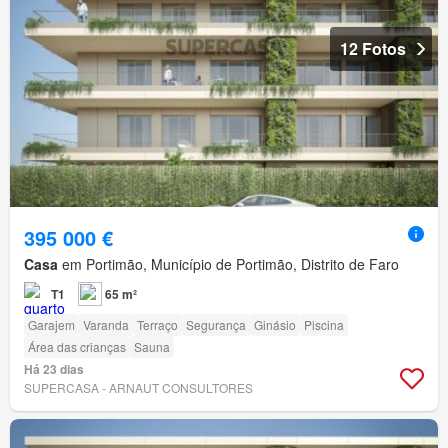
12 Fotos
395 000 €
Casa
em Portimão, Município de Portimão, Distrito de Faro
T1
65 m²
Garajem
Varanda
Terraço
Segurança
Ginásio
Piscina
Área das crianças
Sauna
Há 23 dias
SUPERCASA - ARNAUT CONSULTORES