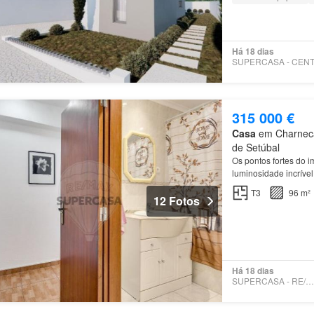
Há 18 dias
315 000 €
Casa
em Charneca 
de Setúbal
Os pontos fortes do 
luminosidade incrível
T3
96 m²
12 Fotos
Há 18 dias
SUPERCASA - RE/MAX EXPO