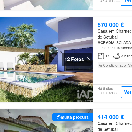
LUXURYESTATE
870 000 €
Casa
em Charneca 
de Setúbal
MORADIA
ISOLADA
numa Zona Residencia
Charneca
de
Capari
T4
4
banh
12 Fotos
Ar Condicionado
Va
Há 8 dias
Ver
LUXURYESTATE
414 000 €
muita procura
Casa
em Charneca 
de Setúbal