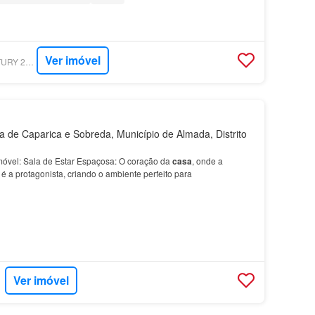
Ver imóvel
SUPERCASA - CENTURY 21 REALTY ART M&J
de Caparica e Sobreda, Município de Almada, Distrito
imóvel: Sala de Estar Espaçosa: O coração da
casa
, onde a
 é a protagonista, criando o ambiente perfeito para
Ver imóvel