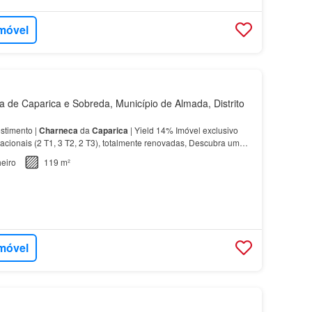
imóvel
de Caparica e Sobreda, Município de Almada, Distrito
stimento |
Charneca
da
Caparica
| Yield 14% Imóvel exclusivo
acionais (2 T1, 3 T2, 2 T3), totalmente renovadas, Descubra uma
 investimento na zona nobre da
Charneca
…
eiro
119 m²
imóvel