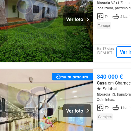
Moradia
V3+1 Zona d
localizada, próximo 
T4
2
banh
Ver foto
Terraço
Há 17 dias
Ver 
IDEALISTA.PT
340 000 €
muita procura
Casa
em Charneca 
de Setúbal
Moradia
T3, transfor
Quintinhas.
T2
1
banh
Ver foto
Garajem