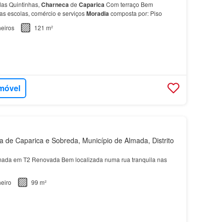
as Quintinhas,
Charneca
de
Caparica
Com terraço Bem
das escolas, comércio e serviços
Moradia
composta por: Piso
eiros
121 m²
imóvel
de Caparica e Sobreda, Município de Almada, Distrito
mada em T2 Renovada Bem localizada numa rua tranquila nas
eiro
99 m²