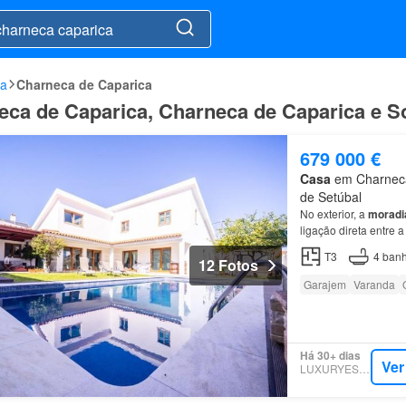
da
Charneca de Caparica
eca de Caparica, Charneca de Caparica e S
679 000 €
Casa
em Charneca 
de Setúbal
No exterior, a
moradi
ligação direta entre 
é um dos seus pontos
T3
4
banh
12 Fotos
Garajem
Varanda
Há 30+ dias
Ver
LUXURYESTATE