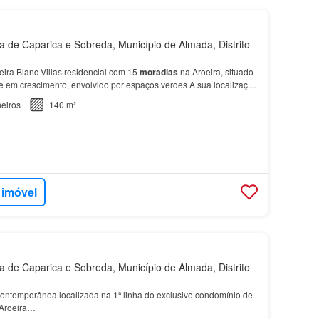
de Caparica e Sobreda, Município de Almada, Distrito
ra Blanc Villas residencial com 15
moradias
na Aroeira, situado
e em crescimento, envolvido por espaços verdes A sua localização
 da Aroeira Golf Resort, comércio,…
eiros
140 m²
 imóvel
de Caparica e Sobreda, Município de Almada, Distrito
ontemporânea localizada na 1ª linha do exclusivo condomínio de
 Aroeira…