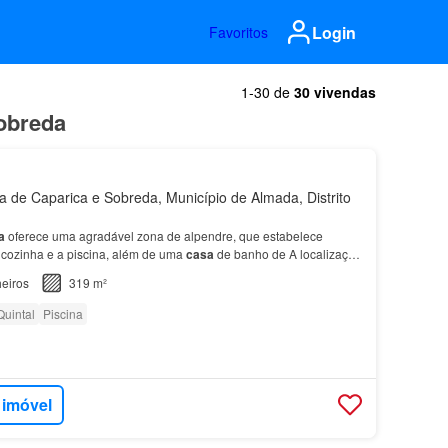
Login
Favoritos
1-30 de
30 vivendas
obreda
de Caparica e Sobreda, Município de Almada, Distrito
a
oferece uma agradável zona de alpendre, que estabelece
a cozinha e a piscina, além de uma
casa
de banho de A localização
 fortes, situando-se em zona calma e res…
eiros
319 m²
Quintal
Piscina
 imóvel