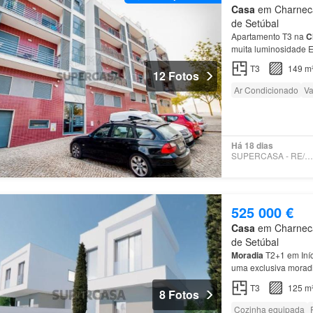
Casa
em Charneca 
de Setúbal
Apartamento T3 na
C
muita luminosidade E
numa das melhores 
T3
149 m
12 Fotos
Ar Condicionado
Va
Há 18 dias
SUPERCASA - RE/MAX EXPO
525 000 €
Casa
em Charneca 
de Setúbal
Moradia
T2+1 em Iní
uma exclusiva moradi
Caparica
, inserida 
T3
125 m
8 Fotos
Cozinha equipada