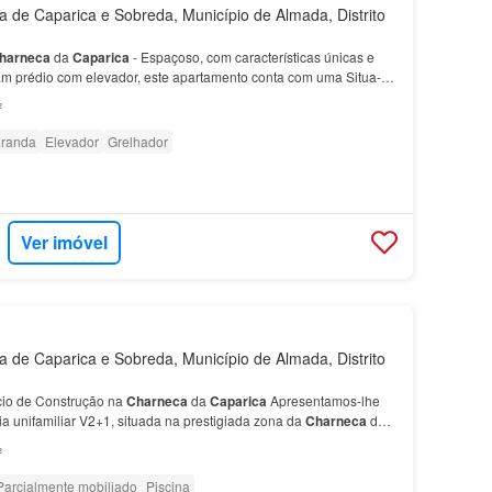
de Caparica e Sobreda, Município de Almada, Distrito
harneca
da
Caparica
- Espaçoso, com características únicas e
m prédio com elevador, este apartamento conta com uma Situa-se
zonas da
Charneca
de
Caparica
em zona calma…
²
randa
Elevador
Grelhador
Ver imóvel
de Caparica e Sobreda, Município de Almada, Distrito
cio de Construção na
Charneca
da
Caparica
Apresentamos-lhe
a unifamiliar V2+1, situada na prestigiada zona da
Charneca
da
num lote de 233m².…
²
Parcialmente mobiliado
Piscina