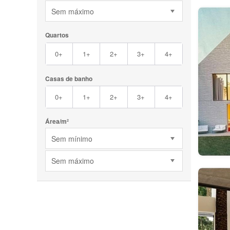
Sem máximo
Quartos
0+
1+
2+
3+
4+
Casas de banho
0+
1+
2+
3+
4+
Área/m²
Sem mínimo
Sem máximo