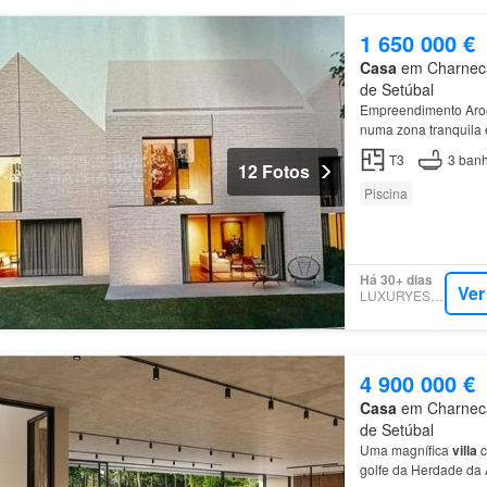
1 650 000 €
Casa
em Charneca 
de Setúbal
Empreendimento Aroei
numa zona tranquila 
privilegiada, próxima
T3
3
banh
12 Fotos
Piscina
Há 30+ dias
Ver
LUXURYESTATE
4 900 000 €
Casa
em Charneca 
de Setúbal
Uma magnífica
villa
c
golfe da Herdade da