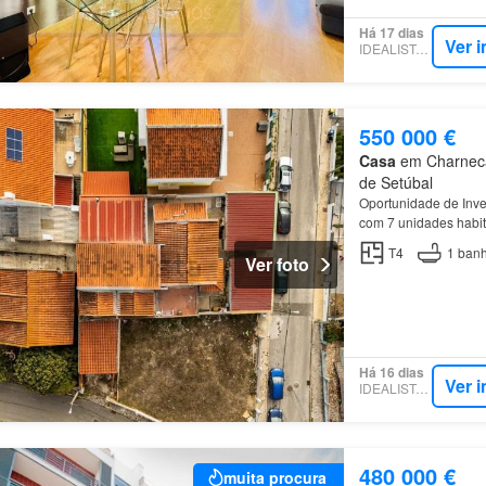
Há 17 dias
Ver 
IDEALISTA.PT
550 000 €
Casa
em Charneca 
de Setúbal
Oportunidade de Inve
com 7 unidades habit
oportunidade rara de
T4
1
banh
Ver foto
Há 16 dias
Ver 
IDEALISTA.PT
480 000 €
muita procura