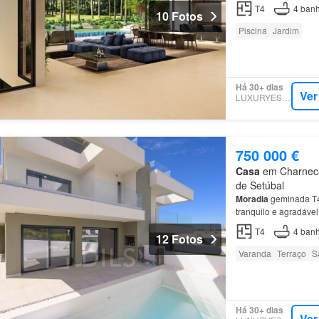
T4
4
banh
10 Fotos
Piscina
Jardim
Há 30+ dias
Ver
LUXURYESTATE
750 000 €
Casa
em Charneca 
de Setúbal
Moradia
geminada T4
tranquilo e agradável
segundo piso, a
mora
T4
4
banh
12 Fotos
Varanda
Terraço
S
Há 30+ dias
Ver