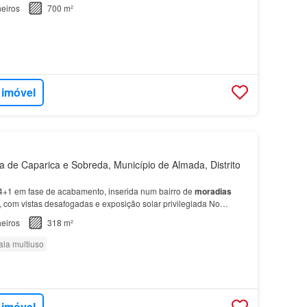
eiros
700 m²
 imóvel
de Caparica e Sobreda, Município de Almada, Distrito
+1 em fase de acabamento, inserida num bairro de
moradias
, com vistas desafogadas e exposição solar privilegiada No
dia
dispõe de dois quartos com acesso a varandas…
eiros
318 m²
ala multiuso
 imóvel