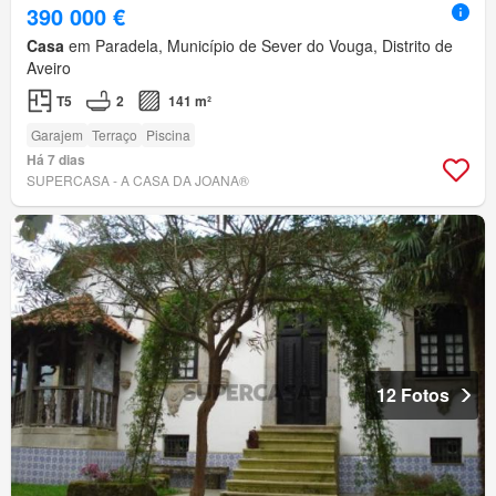
390 000 €
Casa
em Paradela, Município de Sever do Vouga, Distrito de
Aveiro
T5
2
141 m²
Garajem
Terraço
Piscina
Há 7 dias
SUPERCASA - A CASA DA JOANA®
12 Fotos