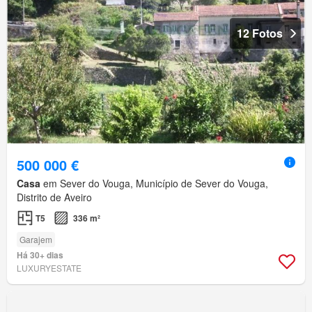
12 Fotos
500 000 €
Casa
em Sever do Vouga, Município de Sever do Vouga,
Distrito de Aveiro
T5
336 m²
Garajem
Há 30+ dias
LUXURYESTATE