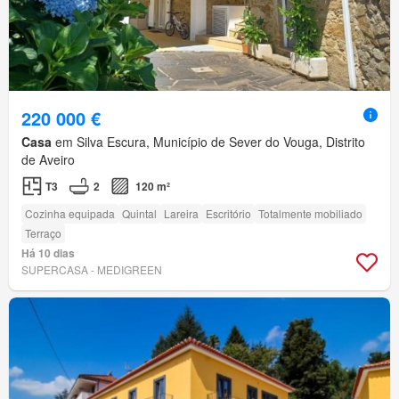
220 000 €
Casa
em Silva Escura, Município de Sever do Vouga, Distrito
de Aveiro
T3
2
120 m²
Cozinha equipada
Quintal
Lareira
Escritório
Totalmente mobiliado
Terraço
Há 10 dias
SUPERCASA - MEDIGREEN