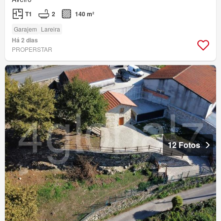
T1
2
140 m²
Garajem
Lareira
Há 2 dias
PROPERSTAR
12 Fotos