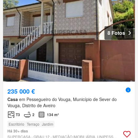
8 Fotos
235 000 €
Casa
em Pessegueiro do Vouga, Município de Sever do
Vouga, Distrito de Aveiro
T3
2
134 m²
Escritório
Terraço
Jardim
Há 30+ dias
SUPERCASA - GRAU 12 - MEDIAÇÃO IMOBILIÁRIA, UNIPESSOAL LDA