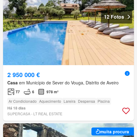
12 Fotos
2 950 000 €
Casa
em Município de Sever do Vouga, Distrito de Aveiro
T7
6
978 m²
Ar Condicionado
Aquecimento
Lareira
Despensa
Piscina
Há 18 dias
SUPERCASA - LT REAL ESTATE
muita procura