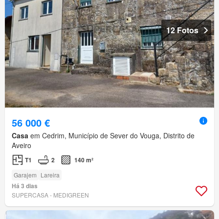
12 Fotos
56 000 €
Casa
em Cedrim, Município de Sever do Vouga, Distrito de
Aveiro
T1
2
140 m²
Garajem
Lareira
Há 3 dias
SUPERCASA - MEDIGREEN