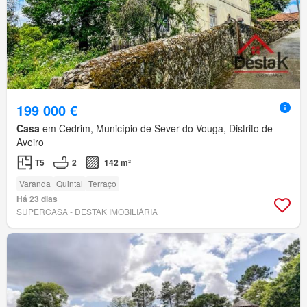
199 000 €
Casa
em Cedrim, Município de Sever do Vouga, Distrito de
Aveiro
T5
2
142 m²
Varanda
Quintal
Terraço
Há 23 dias
SUPERCASA - DESTAK IMOBILIÁRIA