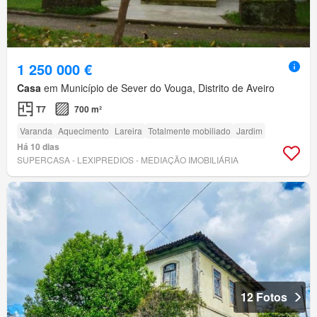
1 250 000 €
Casa
em Município de Sever do Vouga, Distrito de Aveiro
T7
700 m²
Varanda
Aquecimento
Lareira
Totalmente mobiliado
Jardim
Há 10 dias
SUPERCASA - LEXIPREDIOS - MEDIAÇÃO IMOBILIÁRIA
12 Fotos