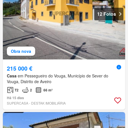
12 Fotos
Obra nova
215 000 €
Casa
em Pessegueiro do Vouga, Município de Sever do
Vouga, Distrito de Aveiro
T2
2
66 m²
Há 15 dias
SUPERCASA - DESTAK IMOBILIÁRIA