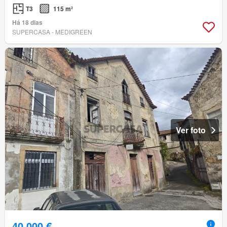
T3
115 m²
Há 18 dias
SUPERCASA - MEDIGREEN
Ver foto
40 000 €