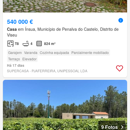
540 000 €
Casa
em Ínsua, Município de Penalva do Castelo, Distrito de
Viseu
T8
4
824 m²
Garajem
Varanda
Cozinha equipada
Parcialmente mobiliado
Terraço
Elevador
Há 17 dias
SUPERCASA - PJAFERREIRA, UNIPESSOAL LDA
9 Fotos