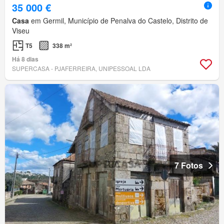
35 000 €
Casa
em Germil, Município de Penalva do Castelo, Distrito de
Viseu
T5
338 m²
Há 8 dias
SUPERCASA - PJAFERREIRA, UNIPESSOAL LDA
7 Fotos