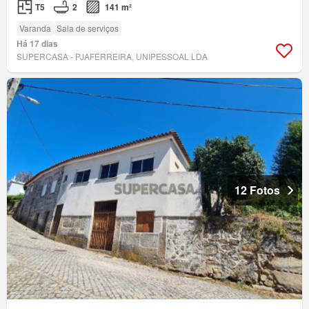
T5
2
141 m²
Varanda
Sala de serviços
Há 17 dias
SUPERCASA - PJAFERREIRA, UNIPESSOAL LDA
12 Fotos