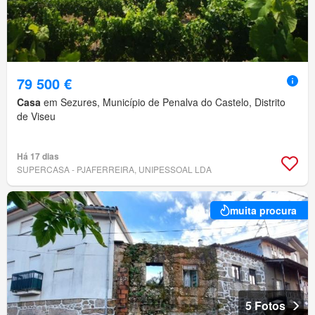
79 500 €
Casa
em Sezures, Município de Penalva do Castelo, Distrito
de Viseu
Há 17 dias
SUPERCASA - PJAFERREIRA, UNIPESSOAL LDA
muita procura
5 Fotos