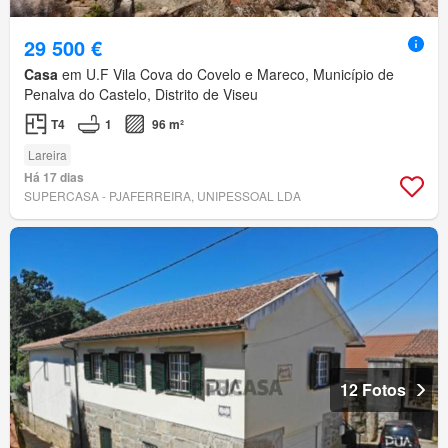
29 500 €
Casa
em U.F Vila Cova do Covelo e Mareco, Município de
Penalva do Castelo, Distrito de Viseu
T4
1
96 m²
Lareira
Há 17 dias
SUPERCASA - PJAFERREIRA, UNIPESSOAL LDA
12 Fotos