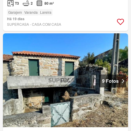
T3
2
80 m²
Garajem
Varanda
Lareira
Há 19 dias
SUPERCASA - CASA COM CASA
9 Fotos