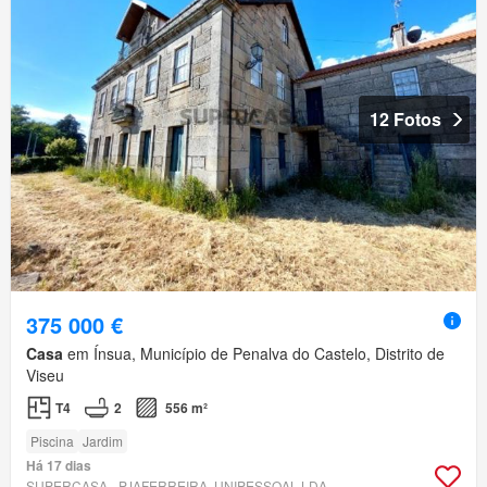
12 Fotos
375 000 €
Casa
em Ínsua, Município de Penalva do Castelo, Distrito de
Viseu
T4
2
556 m²
Piscina
Jardim
Há 17 dias
SUPERCASA - PJAFERREIRA, UNIPESSOAL LDA