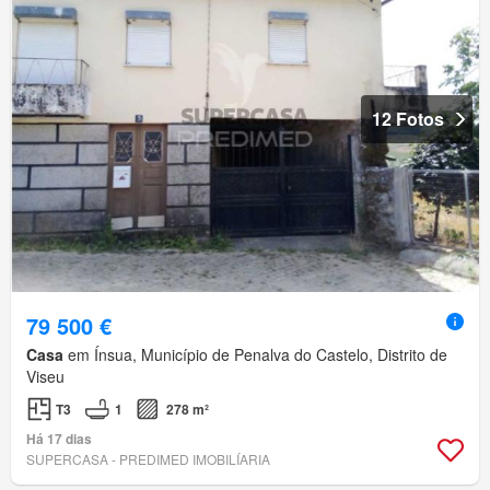
12 Fotos
79 500 €
Casa
em Ínsua, Município de Penalva do Castelo, Distrito de
Viseu
T3
1
278 m²
Há 17 dias
SUPERCASA - PREDIMED IMOBILÍARIA