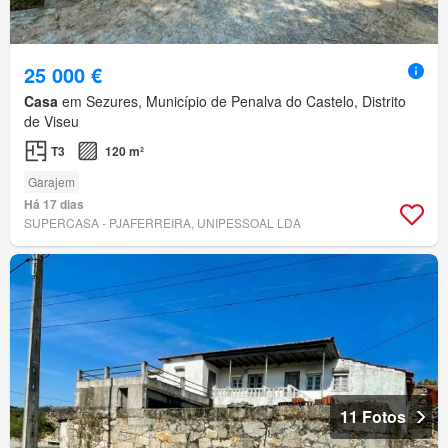
25 000 €
Casa
em Sezures, Município de Penalva do Castelo, Distrito
de Viseu
T3
120 m²
Garajem
Há 17 dias
SUPERCASA - PJAFERREIRA, UNIPESSOAL LDA
11 Fotos