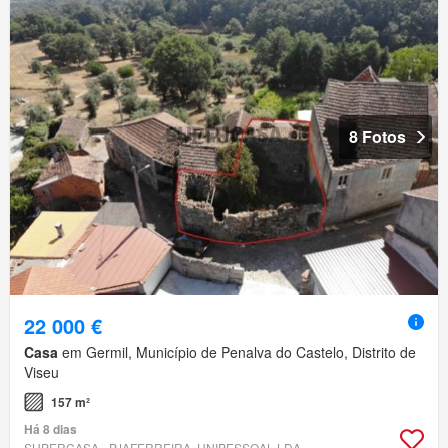
8 Fotos
22 000 €
Casa
em Germil, Município de Penalva do Castelo, Distrito de
Viseu
157 m²
Há 8 dias
SUPERCASA - PJAFERREIRA, UNIPESSOAL LDA