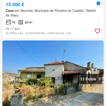
15 500 €
Casa
em Sezures, Município de Penalva do Castelo, Distrito
de Viseu
T2
28 m²
Há 17 dias
SUPERCASA - PJAFERREIRA, UNIPESSOAL LDA
11 Fotos