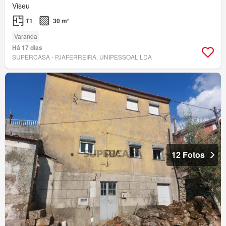
Viseu
T1
30 m²
Varanda
Há 17 dias
SUPERCASA - PJAFERREIRA, UNIPESSOAL LDA
12 Fotos