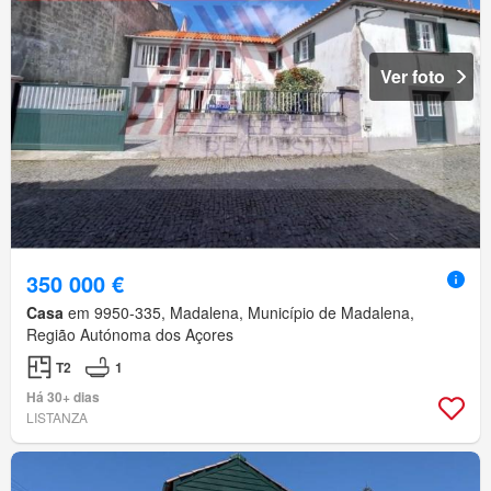
Ver foto
350 000 €
Casa
em 9950-335, Madalena, Município de Madalena,
Região Autónoma dos Açores
T2
1
Há 30+ dias
LISTANZA