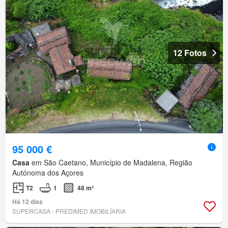
12 Fotos
95 000 €
Casa
em São Caetano, Município de Madalena, Região
Autónoma dos Açores
T2
1
48 m²
Há 12 dias
SUPERCASA - PREDIMED IMOBILÍARIA