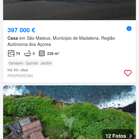
397 000 €
Casa
em São Mateus, Município de Madalena, Região
Autónoma dos Açores
T4
3
226 m²
Garajem
Quintal
Jardim
Há 30+ dias
PROPERSTAR
12 Fotos