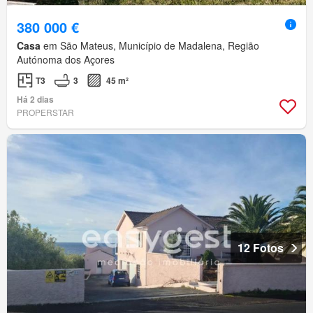
380 000 €
Casa
em São Mateus, Município de Madalena, Região
Autónoma dos Açores
T3
3
45 m²
Há 2 dias
PROPERSTAR
12 Fotos