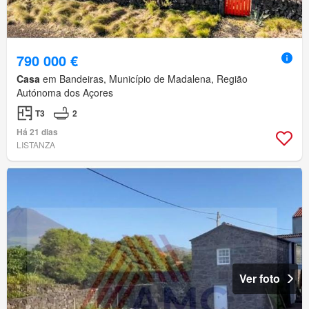
790 000 €
Casa
em Bandeiras, Município de Madalena, Região
Autónoma dos Açores
T3
2
Há 21 dias
LISTANZA
Ver foto