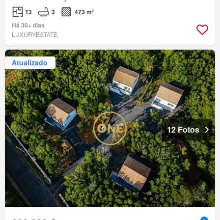
T3
3
473 m²
Há 30+ dias
LUXURYESTATE
Atualizado
12 Fotos