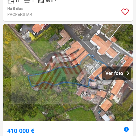
T1
1
66 m²
Há 5 dias
PROPERSTAR
Ver foto
410 000 €