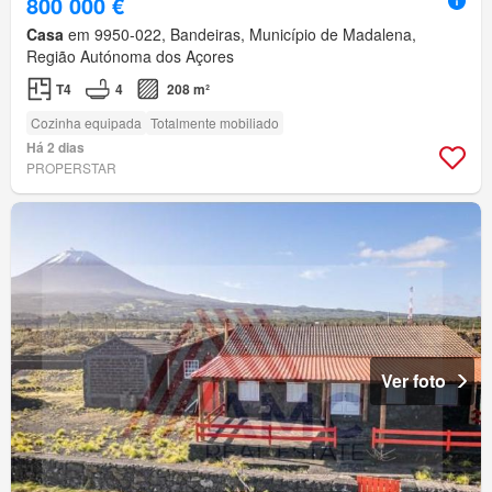
800 000 €
Casa
em 9950-022, Bandeiras, Município de Madalena,
Região Autónoma dos Açores
T4
4
208 m²
Cozinha equipada
Totalmente mobiliado
Há 2 dias
PROPERSTAR
Ver foto