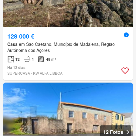
128 000 €
Casa
em São Caetano, Município de Madalena, Região
Autónoma dos Açores
T2
1
48 m²
Há 12 dias
SUPERCASA - KW ALFA LISBOA
12 Fotos