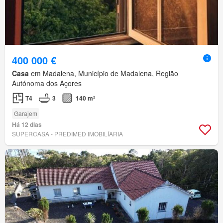
400 000 €
Casa
em Madalena, Município de Madalena, Região
Autónoma dos Açores
T4
3
140 m²
Garajem
Há 12 dias
SUPERCASA - PREDIMED IMOBILÍARIA