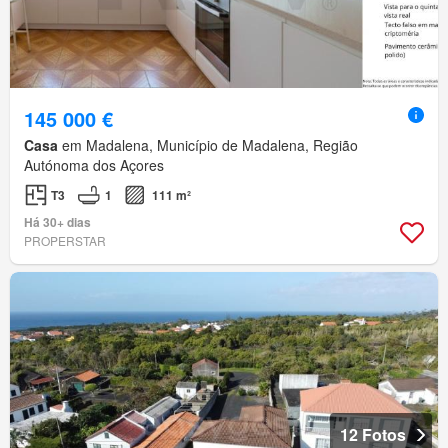
145 000 €
Casa
em Madalena, Município de Madalena, Região
Autónoma dos Açores
T3
1
111 m²
Há 30+ dias
PROPERSTAR
12 Fotos