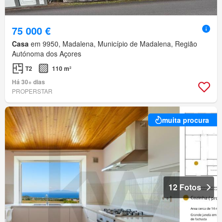
75 000 €
Casa
em 9950, Madalena, Município de Madalena, Região
Autónoma dos Açores
T2
110 m²
Há 30+ dias
PROPERSTAR
muita procura
12 Fotos