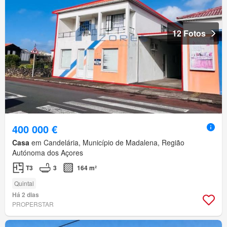
12 Fotos
400 000 €
Casa
em Candelária, Município de Madalena, Região
Autónoma dos Açores
T3
3
164 m²
Quintal
Há 2 dias
PROPERSTAR