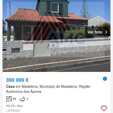
Ver foto
350 000 €
Casa
em Madalena, Município de Madalena, Região
Autónoma dos Açores
T1
1
Há 30+ dias
LISTANZA