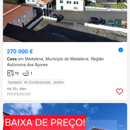
270 000 €
Casa
em Madalena, Município de Madalena, Região
Autónoma dos Açores
T2
1
Garajem
Ar Condicionado
Jardim
Há 30+ dias
PROPERSTAR