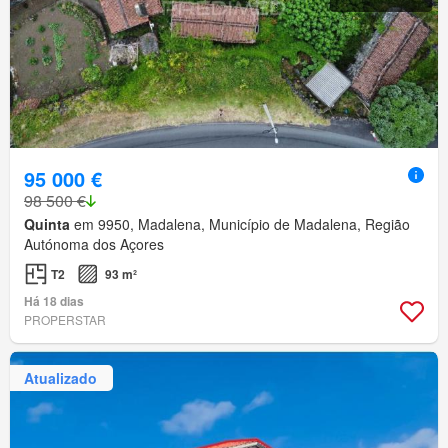
95 000 €
98 500 €
Quinta
em 9950, Madalena, Município de Madalena, Região
Autónoma dos Açores
T2
93 m²
Há 18 dias
PROPERSTAR
Atualizado