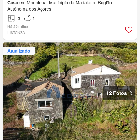
Casa
em Madalena, Município de Madalena, Região
Autónoma dos Açores
T3
1
Há 30+ dias
LISTANZA
Atualizado
12 Fotos