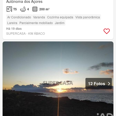
Autónoma dos Açores
T5
4
200 m²
Ar Condicionado
Varanda
Cozinha equipada
Vista panorâmica
Lareira
Parcialmente mobiliado
Jardim
Há 19 dias
SUPERCASA - KW ÁBACO
12 Fotos