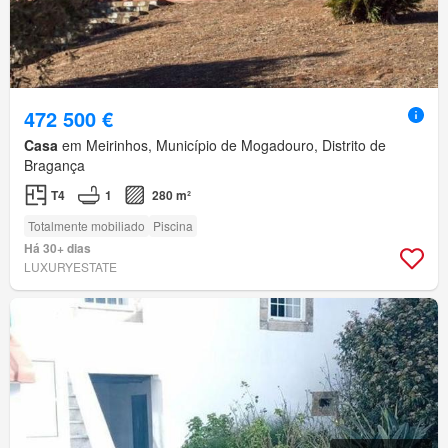
472 500 €
Casa
em Meirinhos, Município de Mogadouro, Distrito de
Bragança
T4
1
280 m²
Totalmente mobiliado
Piscina
Há 30+ dias
LUXURYESTATE