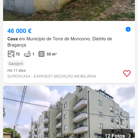
46 000 €
Casa
em Município de Torre de Moncorvo, Distrito de
Bragança
T2
1
55 m²
Garajem
Há 17 dias
SUPERCASA - EASYGEST MEDIAÇÃO IMOBILIÁRIA
12 Fotos