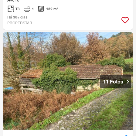
T3
1
132 m²
Há 30+ dias
PROPERSTAR
11 Fotos