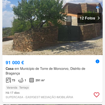
12 Fotos
91 000 €
Casa
em Município de Torre de Moncorvo, Distrito de
Bragança
T3
1
291 m²
Varanda
Terraço
Há 17 dias
SUPERCASA - EASYGEST MEDIAÇÃO IMOBILIÁRIA