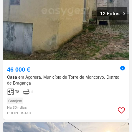
12 Fotos
46 000 €
Casa
em Açoreira, Município de Torre de Moncorvo, Distrito
de Bragança
T2
1
Garajem
Há 30+ dias
PROPERSTAR