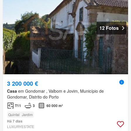
12 Fotos
3 200 000 €
Casa
em Gondomar , Valbom e Jovim, Município de
Gondomar, Distrito do Porto
T11
3
60 000 m²
Quintal
Jardim
Há 7 dias
LUXURYESTATE