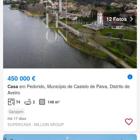
12 Fotos
450 000 €
Casa
em Pedorido, Município de Castelo de Paiva, Distrito de
Aveiro
T4
2
148 m²
Garajem
Há 17 dias
SUPERCASA - MILLION GROUP