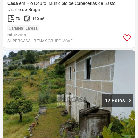
Casa
em Rio Douro, Município de Cabeceiras de Basto,
Distrito de Braga
T3
140 m²
Garajem
Lareira
Há 15 dias
SUPERCASA - REMAX GRUPO MOVE
12 Fotos