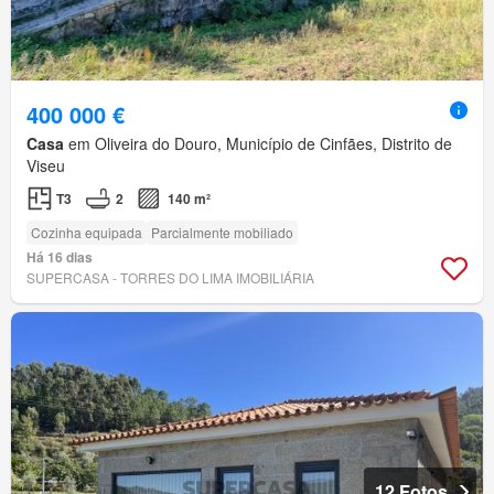
400 000 €
Casa
em Oliveira do Douro, Município de Cinfães, Distrito de
Viseu
T3
2
140 m²
Cozinha equipada
Parcialmente mobiliado
Há 16 dias
SUPERCASA - TORRES DO LIMA IMOBILIÁRIA
12 Fotos