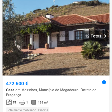
12 Fotos
472 500 €
Casa
em Meirinhos, Município de Mogadouro, Distrito de
Bragança
T4
1
135 m²
Totalmente mobiliado
Piscina