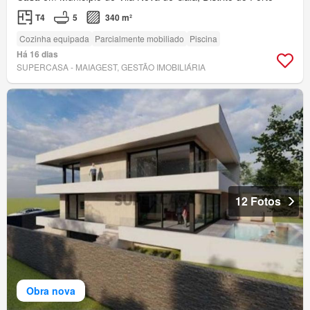
T4
5
340 m²
Cozinha equipada
Parcialmente mobiliado
Piscina
Há 16 dias
SUPERCASA - MAIAGEST, GESTÃO IMOBILIÁRIA
12 Fotos
Obra nova