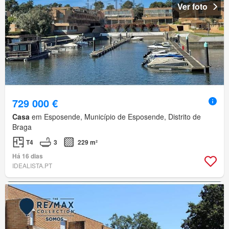
Ver foto
729 000 €
Casa
em Esposende, Município de Esposende, Distrito de
Braga
T4
3
229 m²
Há 16 dias
IDEALISTA.PT