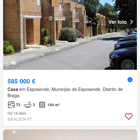
Ver foto
585 000 €
Casa
em Esposende, Município de Esposende, Distrito de
Braga
T3
3
194 m²
Há 16 dias
IDEALISTA.PT