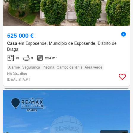
525 000 €
Casa
em Esposende, Município de Esposende, Distrito de
Braga
T3
3
224 m²
Alarme
Segurança
Piscina
Campo de ténis
Área verde
Há 30+ dias
IDEALISTA.PT