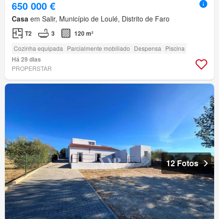
650 000 €
Casa
em Salir, Município de Loulé, Distrito de Faro
T2
3
120 m²
Cozinha equipada
Parcialmente mobiliado
Despensa
Piscina
Há 29 dias
PROPERSTAR
12 Fotos