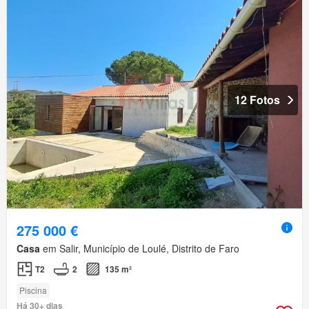
12 Fotos
275 000 €
Casa
em Salir, Município de Loulé, Distrito de Faro
T2
2
135 m²
Piscina
Há 30+ dias