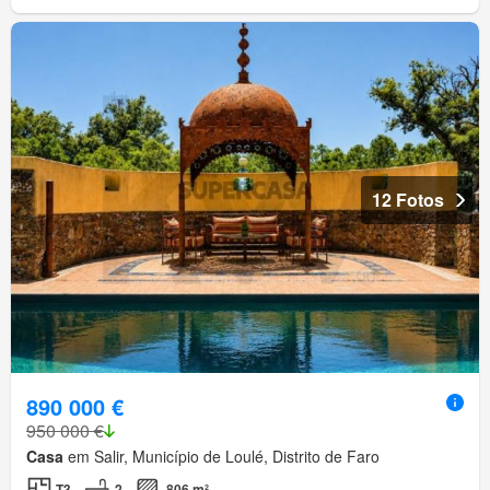
12 Fotos
890 000 €
950 000 €
Casa
em Salir, Município de Loulé, Distrito de Faro
T3
2
806 m²