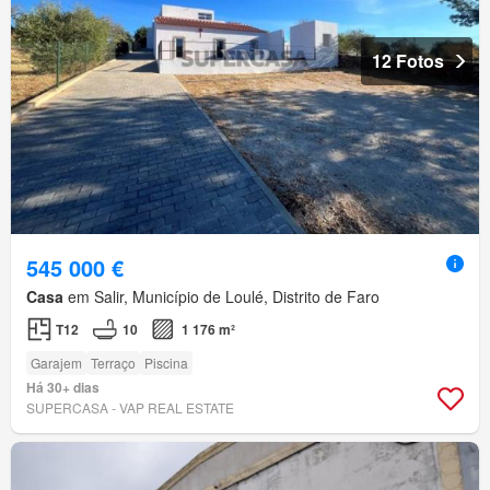
12 Fotos
545 000 €
Casa
em Salir, Município de Loulé, Distrito de Faro
T12
10
1 176 m²
Garajem
Terraço
Piscina
Há 30+ dias
SUPERCASA - VAP REAL ESTATE