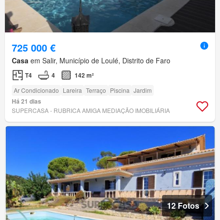
725 000 €
Casa
em Salir, Município de Loulé, Distrito de Faro
T4
4
142 m²
Ar Condicionado
Lareira
Terraço
Piscina
Jardim
Há 21 dias
SUPERCASA - RUBRICA AMIGA MEDIAÇÃO IMOBILIÁRIA
12 Fotos