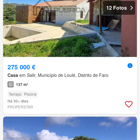
12 Fotos
275 000 €
Casa
em Salir, Município de Loulé, Distrito de Faro
137 m²
Terraço
Piscina
Há 30+ dias
PROPERSTAR