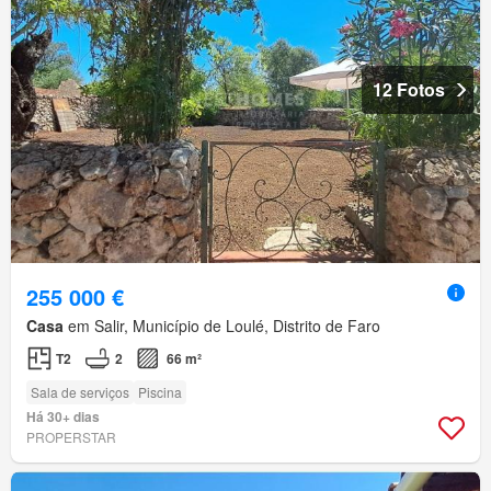
12 Fotos
255 000 €
Casa
em Salir, Município de Loulé, Distrito de Faro
T2
2
66 m²
Sala de serviços
Piscina
Há 30+ dias
PROPERSTAR