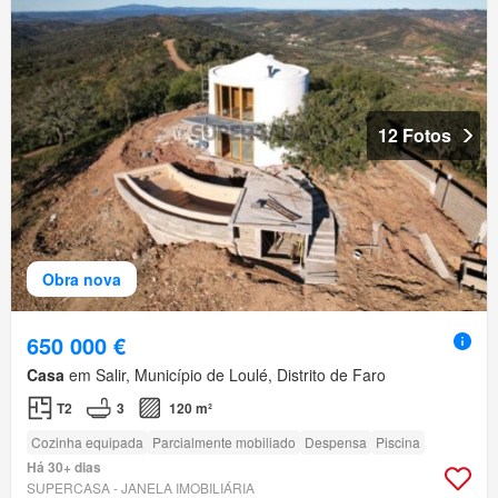
12 Fotos
Obra nova
650 000 €
Casa
em Salir, Município de Loulé, Distrito de Faro
T2
3
120 m²
Cozinha equipada
Parcialmente mobiliado
Despensa
Piscina
Há 30+ dias
SUPERCASA - JANELA IMOBILIÁRIA