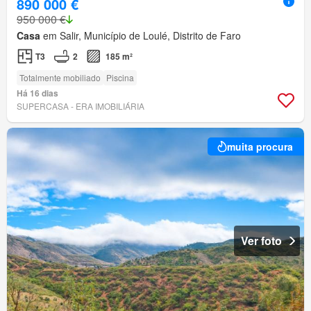
890 000 €
950 000 €
Casa
em Salir, Município de Loulé, Distrito de Faro
T3
2
185 m²
Totalmente mobiliado
Piscina
Há 16 dias
SUPERCASA - ERA IMOBILIÁRIA
muita procura
Ver foto