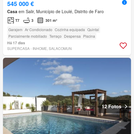
545 000 €
Casa
em Salir, Município de Loulé, Distrito de Faro
T7
3
301 m²
Garajem
Ar Condicionado
Cozinha equipada
Quintal
Parcialmente mobiliado
Terraço
Despensa
Piscina
Há 17 dias
SUPERCASA - INHOME, SALACOMUN
12 Fotos