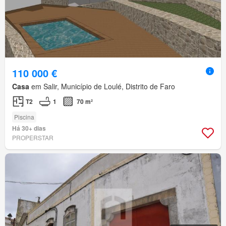
110 000 €
Casa
em Salir, Município de Loulé, Distrito de Faro
T2
1
70 m²
Piscina
Há 30+ dias
PROPERSTAR