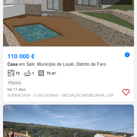
110 000 €
Casa
em Salir, Município de Loulé, Distrito de Faro
T2
1
70 m²
Piscina
Há 17 dias
SUPERCASA - O SEU SONHO - MEDIAÇÃO IMOBILIÁRIA, LDA