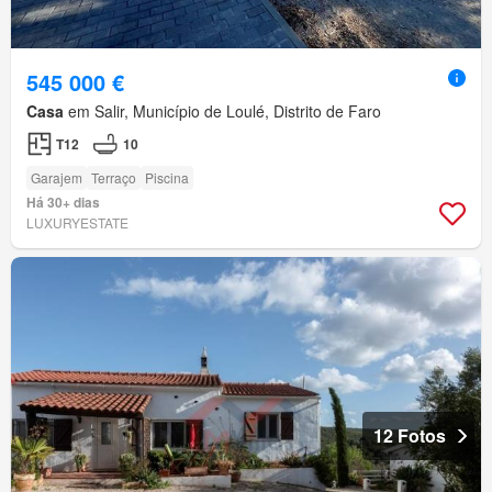
545 000 €
Casa
em Salir, Município de Loulé, Distrito de Faro
T12
10
Garajem
Terraço
Piscina
Há 30+ dias
LUXURYESTATE
12 Fotos