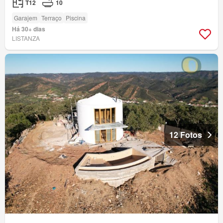
T12
10
Garajem
Terraço
Piscina
Há 30+ dias
LISTANZA
12 Fotos