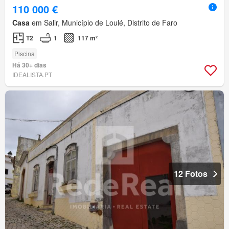
110 000 €
Casa
em Salir, Município de Loulé, Distrito de Faro
T2
1
117 m²
Piscina
Há 30+ dias
IDEALISTA.PT
12 Fotos