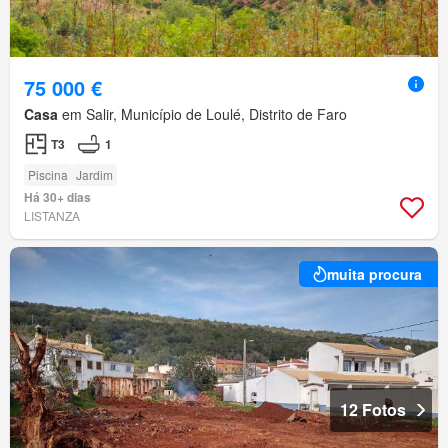
75 000 €
Casa
em Salir, Município de Loulé, Distrito de Faro
T3
1
Piscina
Jardim
Há 30+ dias
LISTANZA
muita procura
12 Fotos