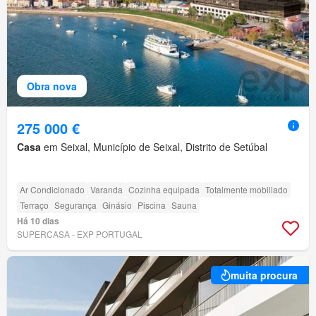
Obra nova
275 000 €
Casa
em Seixal, Município de Seixal, Distrito de Setúbal
Ar Condicionado
Varanda
Cozinha equipada
Totalmente mobiliado
Terraço
Segurança
Ginásio
Piscina
Sauna
Há 10 dias
SUPERCASA - EXP PORTUGAL
muita procura