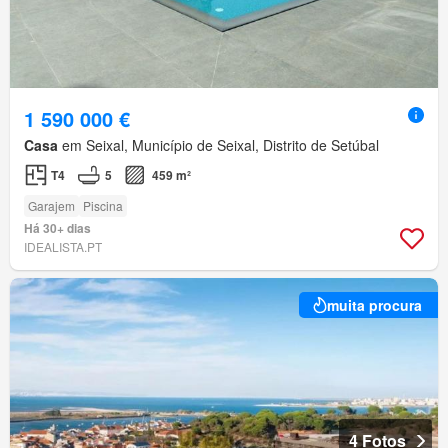
1 590 000 €
Casa
em Seixal, Município de Seixal, Distrito de Setúbal
T4
5
459 m²
Garajem
Piscina
Há 30+ dias
IDEALISTA.PT
muita procura
4 Fotos