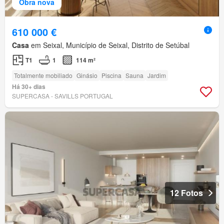
Obra nova
610 000 €
Casa
em Seixal, Município de Seixal, Distrito de Setúbal
T1
1
114 m²
Totalmente mobiliado
Ginásio
Piscina
Sauna
Jardim
Há 30+ dias
SUPERCASA - SAVILLS PORTUGAL
12 Fotos