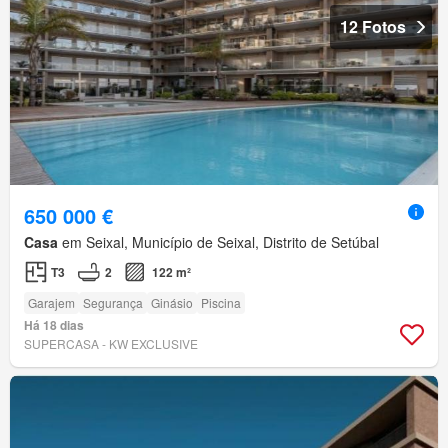
12 Fotos
650 000 €
Casa
em Seixal, Município de Seixal, Distrito de Setúbal
T3
2
122 m²
Garajem
Segurança
Ginásio
Piscina
Há 18 dias
SUPERCASA - KW EXCLUSIVE