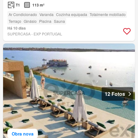
T1
113 m²
Ar Condicionado
Varanda
Cozinha equipada
Totalmente mobiliado
Terraço
Ginásio
Piscina
Sauna
Há 10 dias
SUPERCASA - EXP PORTUGAL
12 Fotos
Obra nova