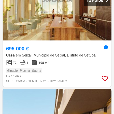
12 Fotos
695 000 €
Casa
em Seixal, Município de Seixal, Distrito de Setúbal
T2
1
108 m²
Ginásio
Piscina
Sauna
Há 10 dias
SUPERCASA - CENTURY 21 - TIPY FAMILY