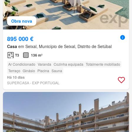
Obra nova
895 000 €
Casa
em Seixal, Município de Seixal, Distrito de Setúbal
T3
136 m²
Ar Condicionado
Varanda
Cozinha equipada
Totalmente mobiliado
Terraço
Ginásio
Piscina
Sauna
Há 10 dias
SUPERCASA - EXP PORTUGAL