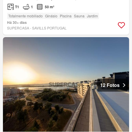
T1
1
50 m²
Totalmente mobiliado
Ginásio
Piscina
Sauna
Jardim
Há 30+ dias
SUPERCASA - SAVILLS PORTUGAL
12 Fotos