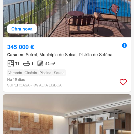
Obra nova
345 000 €
Casa
em Seixal, Município de Seixal, Distrito de Setúbal
T1
1
52 m²
Varanda
Ginásio
Piscina
Sauna
Há 10 dias
SUPERCASA - KW ALFA LISBOA