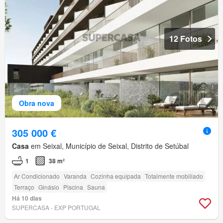
12 Fotos
Obra nova
305 000 €
Casa
em Seixal, Município de Seixal, Distrito de Setúbal
1
38 m²
Ar Condicionado
Varanda
Cozinha equipada
Totalmente mobiliado
Terraço
Ginásio
Piscina
Sauna
Há 10 dias
SUPERCASA - EXP PORTUGAL