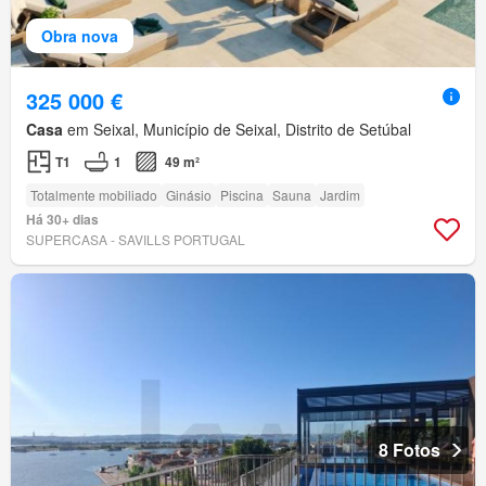
Obra nova
325 000 €
Casa
em Seixal, Município de Seixal, Distrito de Setúbal
T1
1
49 m²
Totalmente mobiliado
Ginásio
Piscina
Sauna
Jardim
Há 30+ dias
SUPERCASA - SAVILLS PORTUGAL
8 Fotos