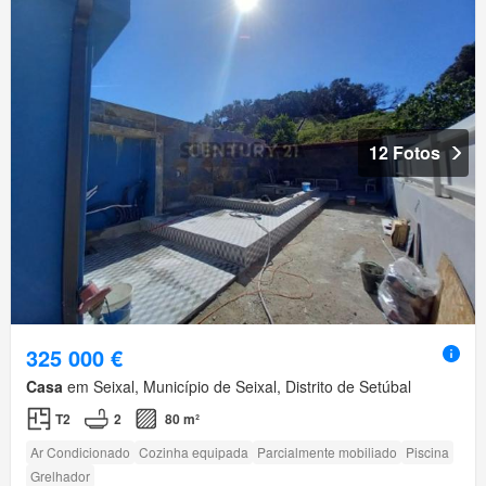
12 Fotos
325 000 €
Casa
em Seixal, Município de Seixal, Distrito de Setúbal
T2
2
80 m²
Ar Condicionado
Cozinha equipada
Parcialmente mobiliado
Piscina
Grelhador