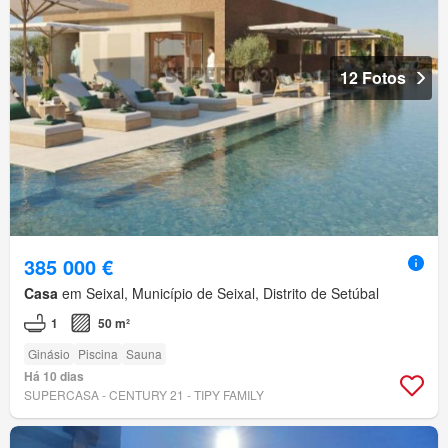
12 Fotos
385 000 €
Casa
em Seixal, Município de Seixal, Distrito de Setúbal
1
50 m²
Ginásio
Piscina
Sauna
Há 10 dias
SUPERCASA - CENTURY 21 - TIPY FAMILY