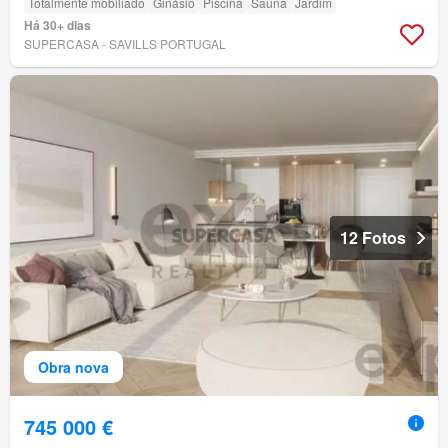
Totalmente mobiliado
Ginásio
Piscina
Sauna
Jardim
Há 30+ dias
SUPERCASA - SAVILLS PORTUGAL
12 Fotos
Obra nova
745 000 €