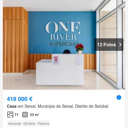
12 Fotos
418 000 €
Casa
em Seixal, Município de Seixal, Distrito de Setúbal
T1
53 m²
Varanda
Ginásio
Piscina