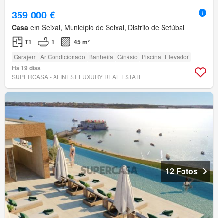
359 000 €
Casa
em Seixal, Município de Seixal, Distrito de Setúbal
T1
1
45 m²
Garajem
Ar Condicionado
Banheira
Ginásio
Piscina
Elevador
Há 19 dias
SUPERCASA - AFINEST LUXURY REAL ESTATE
12 Fotos