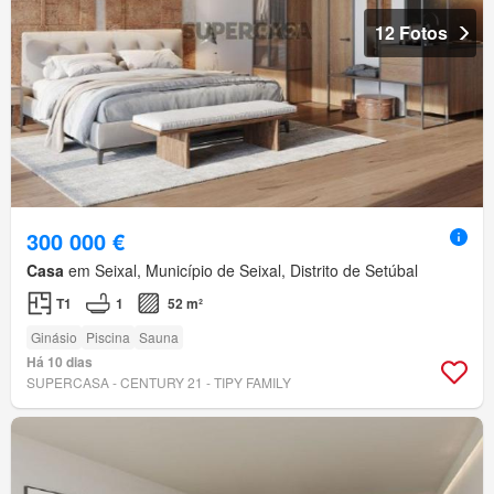
12 Fotos
300 000 €
Casa
em Seixal, Município de Seixal, Distrito de Setúbal
T1
1
52 m²
Ginásio
Piscina
Sauna
Há 10 dias
SUPERCASA - CENTURY 21 - TIPY FAMILY