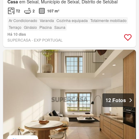
Casa
em Seixal, Município de Seixal, Distrito de Setúbal
T2
2
107 m²
Ar Condicionado
Varanda
Cozinha equipada
Totalmente mobiliado
Terraço
Ginásio
Piscina
Sauna
Há 10 dias
SUPERCASA - EXP PORTUGAL
12 Fotos