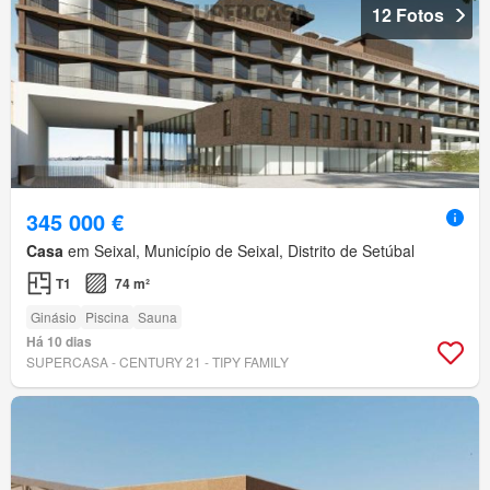
12 Fotos
345 000 €
Casa
em Seixal, Município de Seixal, Distrito de Setúbal
T1
74 m²
Ginásio
Piscina
Sauna
Há 10 dias
SUPERCASA - CENTURY 21 - TIPY FAMILY