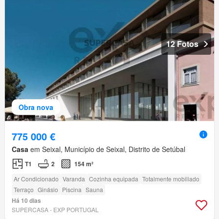
12 Fotos
Obra nova
775 000 €
Casa
em Seixal, Município de Seixal, Distrito de Setúbal
T1
2
154 m²
Ar Condicionado
Varanda
Cozinha equipada
Totalmente mobiliado
Terraço
Ginásio
Piscina
Sauna
Há 10 dias
SUPERCASA - EXP PORTUGAL