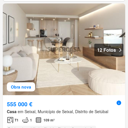
12 Fotos
Obra nova
555 000 €
Casa
em Seixal, Município de Seixal, Distrito de Setúbal
T1
1
109 m²