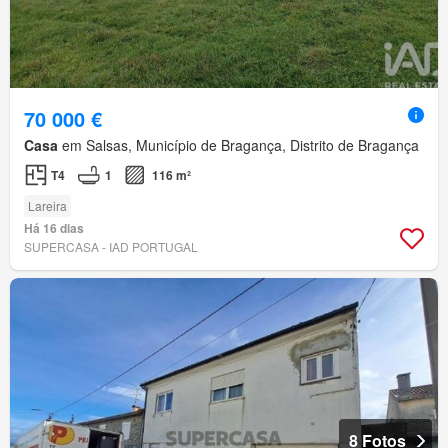
70 000 €
Casa
em Salsas, Município de Bragança, Distrito de Bragança
T4
1
116 m²
Lareira
Há 16 dias
SUPERCASA - IAD PORTUGAL
8 Fotos