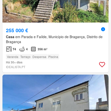
255 000 €
Casa
em Parada e Faílde, Município de Bragança, Distrito de
Bragança
T4
4
356 m²
Varanda
Terraço
Despensa
Piscina
Há 30+ dias
IDEALISTA.PT