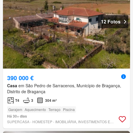
12 Fotos
390 000 €
Casa
em São Pedro de Sarracenos, Município de Bragança,
Distrito de Bragança
T4
3
304 m²
Garajem
Aquecimento
Terraço
Piscina
Há 30+ dias
SUPERCASA - HOMESTEP - IMOBILIÁRIA, INVESTIMENTOS E GESTÃO, LDA