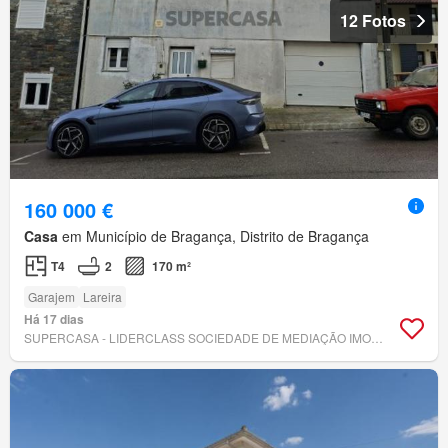
12 Fotos
160 000 €
Casa
em Município de Bragança, Distrito de Bragança
T4
2
170 m²
Garajem
Lareira
Há 17 dias
SUPERCASA - LIDERCLASS SOCIEDADE DE MEDIAÇÃO IMOBILIÁRIA, LDA