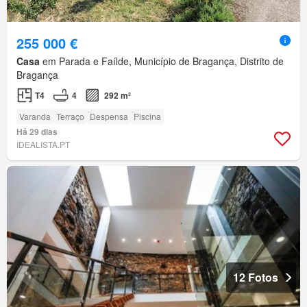
255 000 €
Casa
em Parada e Faílde, Município de Bragança, Distrito de
Bragança
T4
4
292 m²
Varanda
Terraço
Despensa
Piscina
Há 29 dias
IDEALISTA.PT
12 Fotos