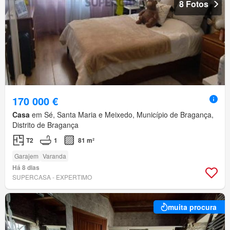
8 Fotos
170 000 €
Casa
em Sé, Santa Maria e Meixedo, Município de Bragança,
Distrito de Bragança
T2
1
81 m²
Garajem
Varanda
Há 8 dias
SUPERCASA - EXPERTIMO
muita procura