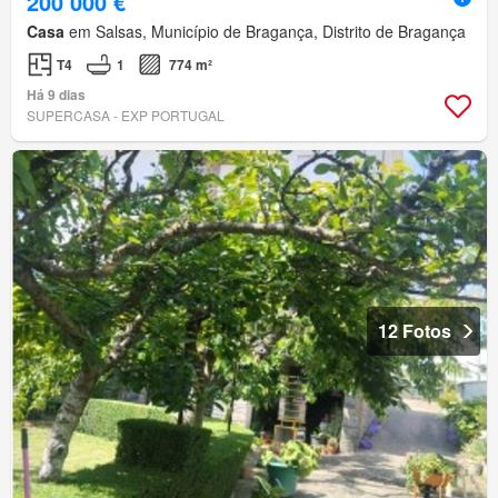
200 000 €
Casa
em Salsas, Município de Bragança, Distrito de Bragança
T4
1
774 m²
Há 9 dias
SUPERCASA - EXP PORTUGAL
12 Fotos