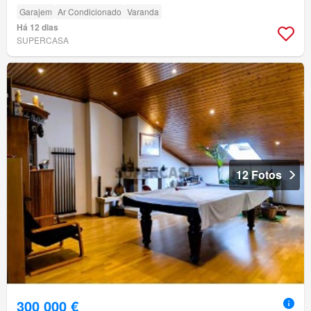
Garajem
Ar Condicionado
Varanda
Há 12 dias
SUPERCASA
12 Fotos
300 000 €