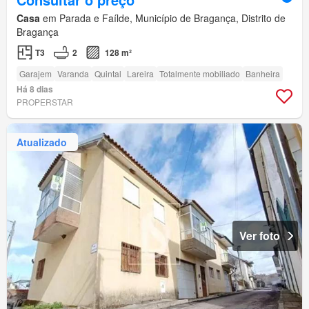
Casa
em Parada e Faílde, Município de Bragança, Distrito de
Bragança
T3
2
128 m²
Garajem
Varanda
Quintal
Lareira
Totalmente mobiliado
Banheira
Há 8 dias
PROPERSTAR
Atualizado
Ver foto