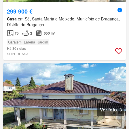
299 900 €
Casa
em Sé, Santa Maria e Meixedo, Município de Bragança,
Distrito de Bragança
T5
2
650 m²
Garajem
Lareira
Jardim
Há 30+ dias
SUPERCASA
Ver foto