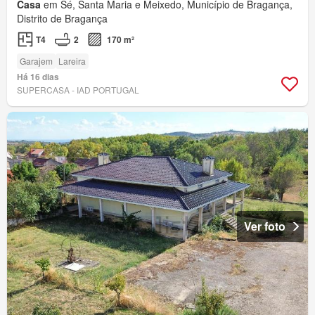
Casa
em Sé, Santa Maria e Meixedo, Município de Bragança,
Distrito de Bragança
T4
2
170 m²
Garajem
Lareira
Há 16 dias
SUPERCASA - IAD PORTUGAL
Ver foto