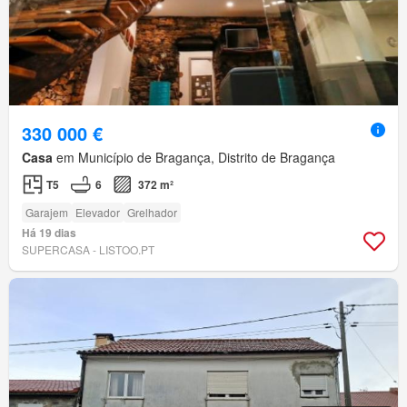
330 000 €
Casa
em Município de Bragança, Distrito de Bragança
T5
6
372 m²
Garajem
Elevador
Grelhador
Há 19 dias
SUPERCASA - LISTOO.PT