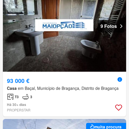
9 Fotos
93 000 €
Casa
em Baçal, Município de Bragança, Distrito de Bragança
T3
3
Há 30+ dias
PROPERSTAR
muita procura