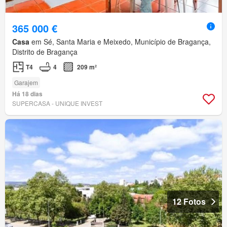
365 000 €
Casa
em Sé, Santa Maria e Meixedo, Município de Bragança,
Distrito de Bragança
T4
4
209 m²
Garajem
Há 18 dias
SUPERCASA - UNIQUE INVEST
12 Fotos