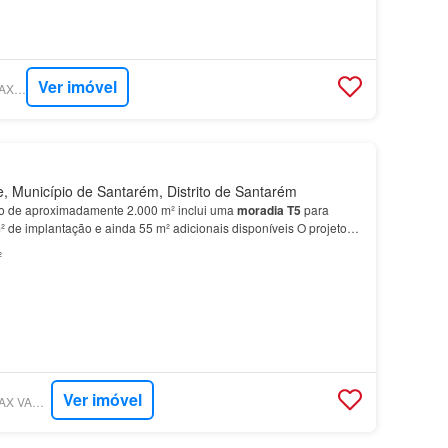
Ver imóvel
SUPERCASA - RE/MAX NEW CYCLE
 Município de Santarém, Distrito de Santarém
so de aproximadamente 2.000 m² inclui uma
moradia
T5
para
² de implantação e ainda 55 m² adicionais disponíveis O projeto
dia
T4
unifamiliar, distribuída por rés do chã…
²
Ver imóvel
SUPERCASA - RE/MAX VANTAGEM RIBATEJO