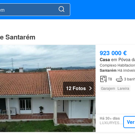
de Santarém
923 000 €
Casa
em Póvoa da 
Complexo Habitaciona
Santarém
Há imóvei
T8
3
banh
12 Fotos
Garajem
Lareira
Há 30+ dias
Ver
LUXURYESTATE