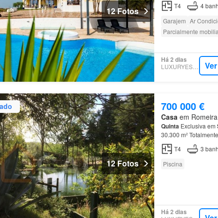
separada da zona pri
T4
4
banh
12 Fotos
Garajem
Ar Condic
Parcialmente mobili
Há 2 dias
Ver
LUXURYESTATE
700 000 €
zado
Casa
em Romeira e
Quinta
Exclusiva em
30.300 m² Totalment
1.º
Piso
- 3 quartos -
T4
3
banh
12 Fotos
Piscina
Há 2 dias
Ver