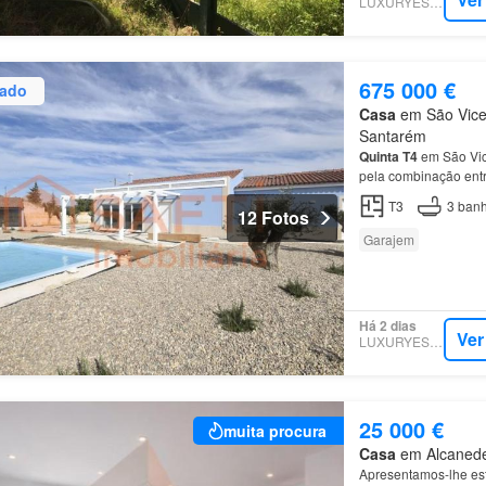
LUXURYESTATE
675 000 €
zado
Casa
em São Vicen
Santarém
Quinta
T4
em São Vic
pela combinação entr
Moradia
Tipologia
T4
T3
3
banh
12 Fotos
Garajem
Há 2 dias
Ver
LUXURYESTATE
25 000 €
muita procura
Casa
em Alcanede,
Apresentamos-lhe est