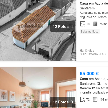
Casa
em Azoia de 
Santarém
Apresenta-se ao me
freguesia de Tremês,
T3
75 m²
12 Fotos
Sala multiuso
Há 13 dias
65 000 €
Casa
em Achete, A
Santarém, Distrit
Moradia
T2
em Achete
moradia
localizada 
T2
103 m
12 Fotos