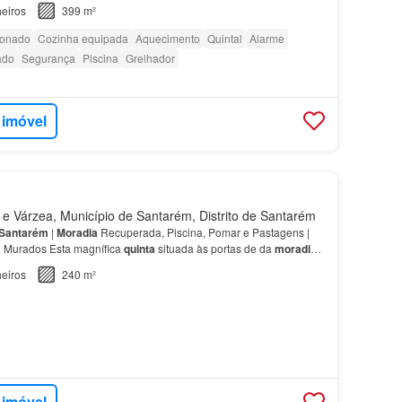
vativa,
quatro quartos
com roupeiros, um…
eiros
399 m²
ionado
Cozinha equipada
Aquecimento
Quintal
Alarme
ado
Segurança
Piscina
Grelhador
 imóvel
 Várzea, Município de Santarém, Distrito de Santarém
Santarém
|
Moradia
Recuperada, Piscina, Pomar e Pastagens |
e Murados Esta magnífica
quinta
situada às portas de da
moradia
:
 1
casa
de banho Rés-do-chão - Cozinha…
eiros
240 m²
 imóvel