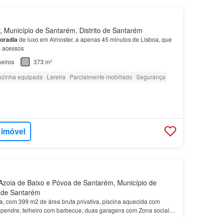
 Município de Santarém, Distrito de Santarém
oradia
de luxo em Almoster, a apenas 45 minutos de Lisboa, que
s acessos
eiros
373 m²
zinha equipada
Lareira
Parcialmente mobiliado
Segurança
 imóvel
zoia de Baixo e Póvoa de Santarém, Município de
o de Santarém
da, com 399 m2 de área bruta privativa, piscina aquecida com
 alpendre, telheiro com barbecue, duas garagens com Zona social