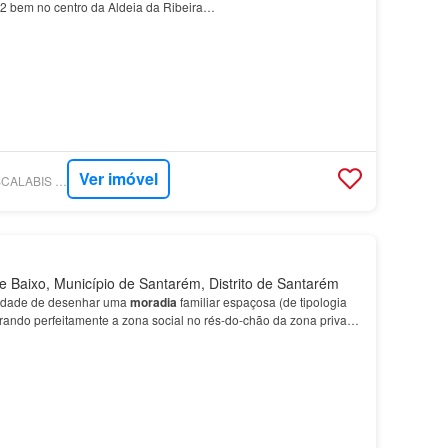
 bem no centro da Aldeia da Ribeira…
Ver imóvel
SUPERCASA - IMO SCALABIS - INVESTIMENTOS E MEDIAÇÃO IMOBILIÁRIA, LDA
 Baixo, Município de Santarém, Distrito de Santarém
berdade de desenhar uma
moradia
familiar espaçosa (de tipologia
rando perfeitamente a zona social no rés-do-chão da zona privada
uperior…