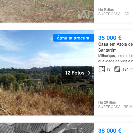
Há 8 dias
SUPERCASA - IAD PO
35 000 €
muita procura
Casa
em Azoia de 
Santarém
Milhariças, uma alde
qualidade de vida e 
T3
134 m
12 Fotos
Há 20 dias
38 000 €