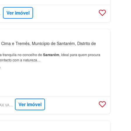
Ver imóvel
RTUGAL
Cima e Tremês, Município de Santarém, Distrito de
ia tranquila no concelho de
Santarém
, ideal para quem procura
contacto com a natureza…
²
Ver imóvel
SUPERCASA - RE/MAX VANTAGEM RIBATEJO