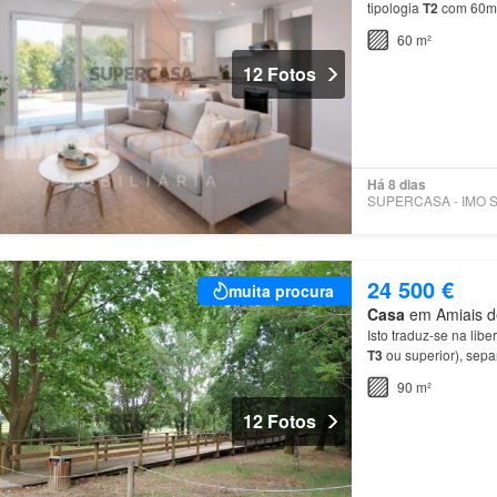
tipologia
T2
com 60m2
60 m²
12 Fotos
Há 8 dias
24 500 €
muita procura
Casa
em Amiais de
Isto traduz-se na li
T3
ou superior), sepa
dos quartos no
piso
s
90 m²
12 Fotos