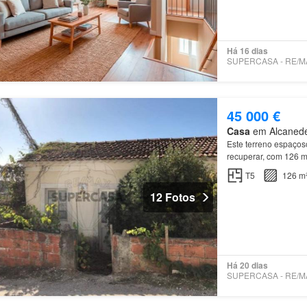
Há 16 dias
45 000 €
Casa
em Alcanede,
Este terreno espaço
recuperar, com 126 m
contempla uma
mora
T5
126 m
12 Fotos
Há 20 dias