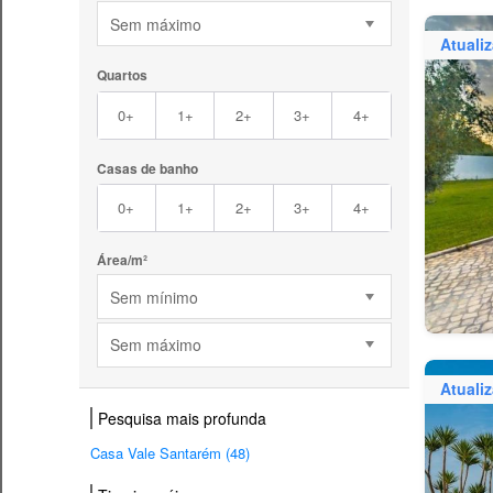
Sem máximo
Atuali
Quartos
0+
1+
2+
3+
4+
Casas de banho
0+
1+
2+
3+
4+
Área/m²
Sem mínimo
Sem máximo
Atuali
Pesquisa mais profunda
Casa Vale Santarém (48)