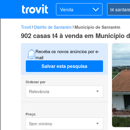
Venda
Trovit
Distrito de Santarém
Município de Santarém
902 casas t4 à venda em Município 
Receba os novos anúncios por e-
mail
Salvar esta pesquisa
Ordenar por
Relevância
Preço
Sem mínimo