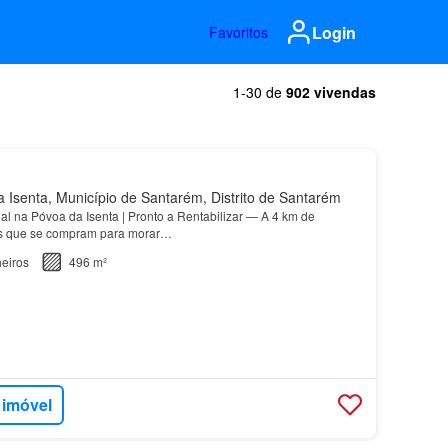
Login
Favoritos
1-30 de
902 vivendas
Isenta, Município de Santarém, Distrito de Santarém
l na Póvoa da Isenta | Pronto a Rentabilizar — A 4 km de
s que se compram para morar…
eiros
496 m²
 imóvel