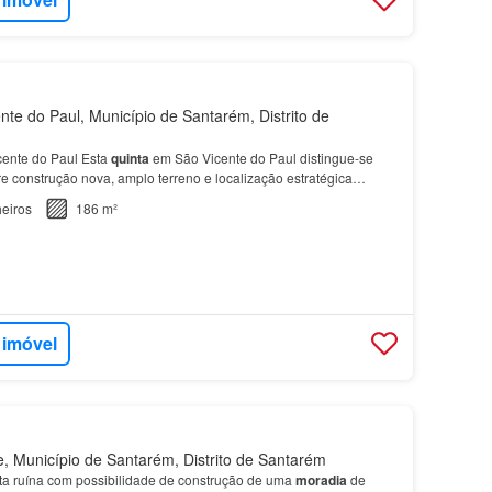
te do Paul, Município de Santarém, Distrito de
ente do Paul Esta
quinta
em São Vicente do Paul distingue-se
e construção nova, amplo terreno e localização estratégica
187 m² de área bruta 159 m² de área útil 3 c…
eiros
186 m²
 imóvel
 Município de Santarém, Distrito de Santarém
a ruína com possibilidade de construção de uma
moradia
de