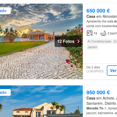
650 000 €
zado
Casa
em Almoster,
Apresento-lhe esta
m
conta com excelente
T4
3
banh
12 Fotos
Ar Condicionado
Co
Jardim
Há 2 dias
Ver
LUXURYESTATE
950 000 €
zado
Casa
em Achete, A
Santarém, Distrit
Moradia
T4
+1, isola
jacuzzi, balneários,