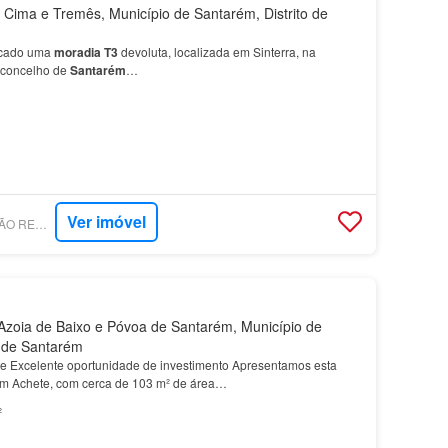
Cima e Tremês, Município de Santarém, Distrito de
rcado uma
moradia
T3
devoluta, localizada em Sinterra, na
 concelho de
Santarém
…
Ver imóvel
SUPERCASA - FALCÃO REAL ESTATE AGENCY
zoia de Baixo e Póvoa de Santarém, Município de
o de Santarém
 Excelente oportunidade de investimento Apresentamos esta
em Achete, com cerca de 103 m² de área…
²