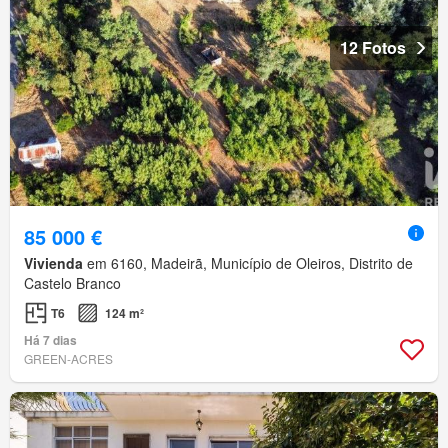
12 Fotos
85 000 €
Vivienda
em 6160, Madeirã, Município de Oleiros, Distrito de
Castelo Branco
T6
124 m²
Há 7 dias
GREEN-ACRES