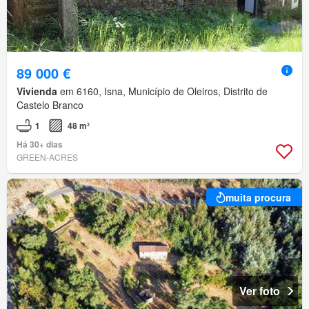
89 000 €
Vivienda
em 6160, Isna, Município de Oleiros, Distrito de
Castelo Branco
1
48 m²
Há 30+ dias
GREEN-ACRES
muita procura
Ver foto