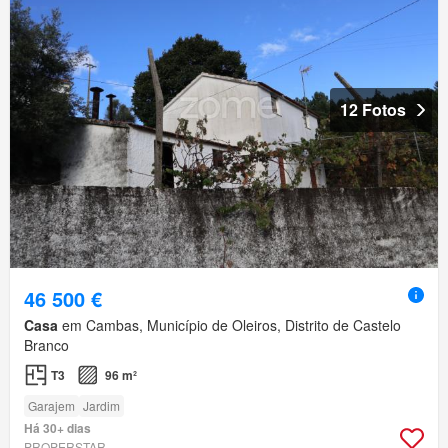
12 Fotos
46 500 €
Casa
em Cambas, Município de Oleiros, Distrito de Castelo
Branco
T3
96 m²
Garajem
Jardim
Há 30+ dias
PROPERSTAR