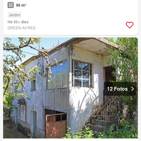
96 m²
Jardim
Há 30+ dias
GREEN-ACRES
12 Fotos