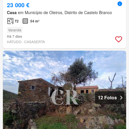
23 000 €
Casa
em Município de Oleiros, Distrito de Castelo Branco
T2
54 m²
Varanda
Há 7 dias
HÁTUDO - CASASERTA
12 Fotos