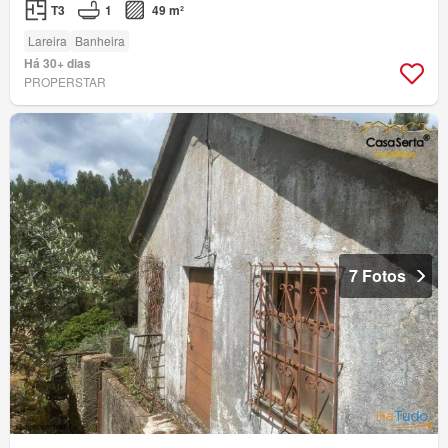
T3
1
49 m²
Lareira
Banheira
Há 30+ dias
PROPERSTAR
7 Fotos