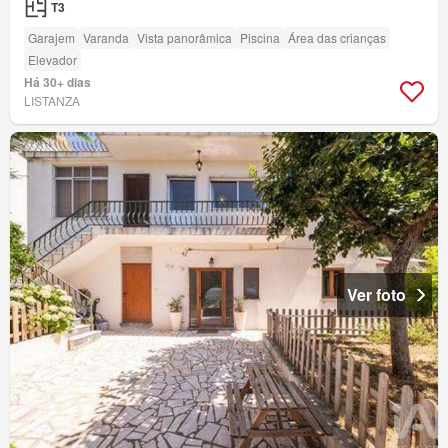
T3
Garajem
Varanda
Vista panorâmica
Piscina
Área das crianças
Elevador
Há 30+ dias
LISTANZA
Ver foto