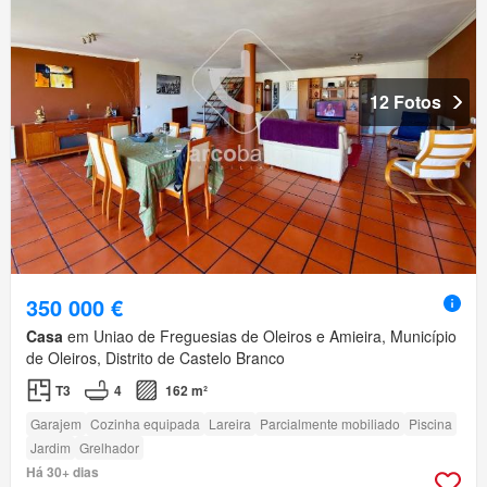
12 Fotos
350 000 €
Casa
em Uniao de Freguesias de Oleiros e Amieira, Município
de Oleiros, Distrito de Castelo Branco
T3
4
162 m²
Garajem
Cozinha equipada
Lareira
Parcialmente mobiliado
Piscina
Jardim
Grelhador
Há 30+ dias