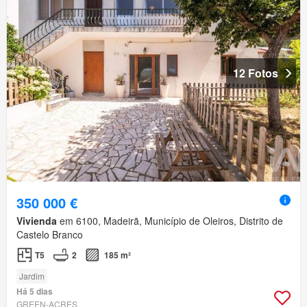
12 Fotos
350 000 €
Vivienda
em 6100, Madeirã, Município de Oleiros, Distrito de
Castelo Branco
T5
2
185 m²
Jardim
Há 5 dias
GREEN-ACRES