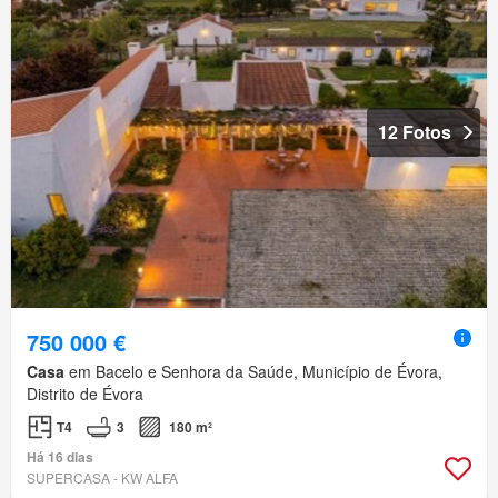
12 Fotos
750 000 €
Casa
em Bacelo e Senhora da Saúde, Município de Évora,
Distrito de Évora
T4
3
180 m²
Há 16 dias
SUPERCASA - KW ALFA