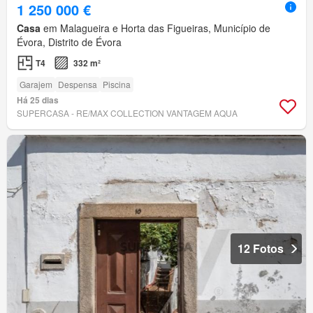
1 250 000 €
Casa
em Malagueira e Horta das Figueiras, Município de
Évora, Distrito de Évora
T4
332 m²
Garajem
Despensa
Piscina
Há 25 dias
SUPERCASA - RE/MAX COLLECTION VANTAGEM AQUA
12 Fotos