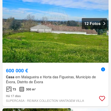
12 Fotos
600 000 €
Casa
em Malagueira e Horta das Figueiras, Município de
Évora, Distrito de Évora
T3
300 m²
Há 17 dias
SUPERCASA - RE/MAX COLLECTION VANTAGEM VILLA