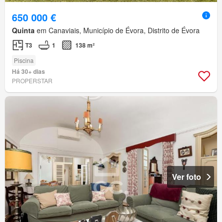
650 000 €
Quinta
em Canaviais, Município de Évora, Distrito de Évora
T3
1
138 m²
Piscina
Há 30+ dias
PROPERSTAR
Ver foto