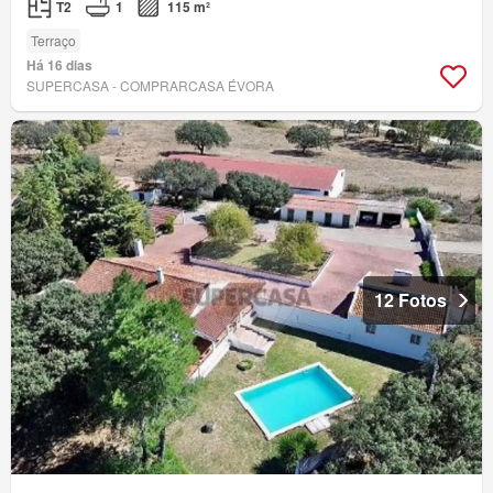
T2
1
115 m²
Terraço
Há 16 dias
SUPERCASA - COMPRARCASA ÉVORA
12 Fotos