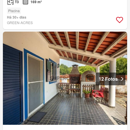
T3
169 m²
Piscina
Há 30+ dias
GREEN-ACRES
12 Fotos