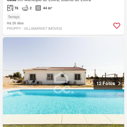
T6
2
44 m²
Terraço
Há 26 dias
PROPPY - VILLAMARKET IMÓVEIS
12 Fotos