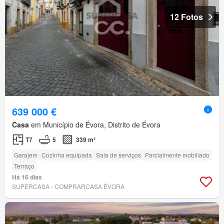
12 Fotos
639 000 €
Casa
em Município de Évora, Distrito de Évora
T7
5
339 m²
Garajem
Cozinha equipada
Sala de serviços
Parcialmente mobiliado
Terraço
Há 16 dias
SUPERCASA - COMPRARCASA ÉVORA