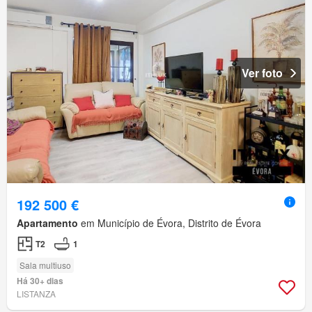
Ver foto
192 500 €
Apartamento
em Município de Évora, Distrito de Évora
T2
1
Sala multiuso
Há 30+ dias
LISTANZA