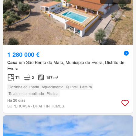
1 280 000 €
Casa
em São Bento do Mato, Município de Évora, Distrito de
Évora
T4
2
157 m²
Cozinha equipada
Aquecimento
Quintal
Lareira
Totalmente mobiliado
Piscina
Há 20 dias
SUPERCASA - DRAFT IN HOMES