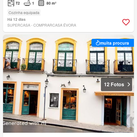
T2
1
80 m²
Cozinha equipada
Há 12 dias
SUPERCASA - COMPRARCASA ÉVORA
muita procura
12 Fotos