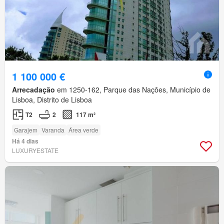
1 100 000 €
Arrecadação
em 1250-162, Parque das Nações, Município de
Lisboa, Distrito de Lisboa
T2
2
117 m²
Garajem
Varanda
Área verde
Há 4 dias
LUXURYESTATE