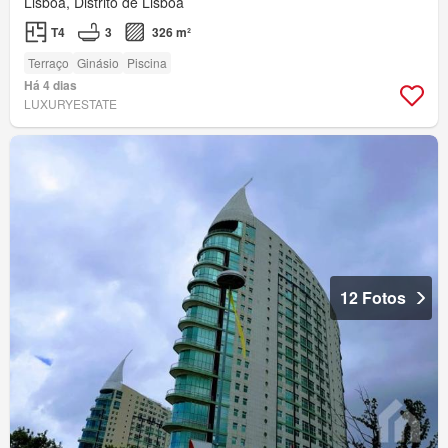
Lisboa, Distrito de Lisboa
T4
3
326 m²
Terraço
Ginásio
Piscina
Há 4 dias
LUXURYESTATE
12 Fotos