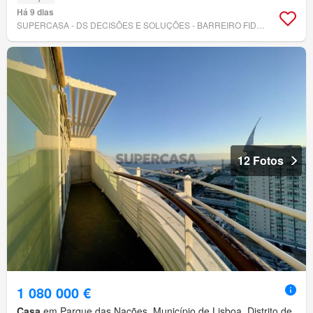
Há 9 dias
SUPERCASA - DS DECISÕES E SOLUÇÕES - BARREIRO FIDALGUINHOS
12 Fotos
1 080 000 €
Casa
em Parque das Nações, Município de Lisboa, Distrito de