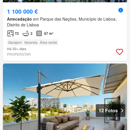
1 100 000 €
Arrecadação
em Parque das Nações, Município de Lisboa,
Distrito de Lisboa
T2
2
87 m²
Garajem
Varanda
Área verde
Há 30+ dias
PROPERSTAR
12 Fotos