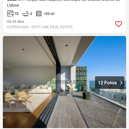
Lisboa
T2
2
152 m²
Há 26 dias
SUPERCASA - SPOT LINE REAL ESTATE
12 Fotos