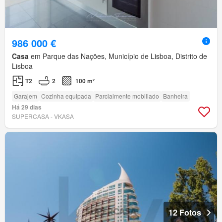
986 000 €
Casa
em Parque das Nações, Município de Lisboa, Distrito de
Lisboa
T2
2
100 m²
Garajem
Cozinha equipada
Parcialmente mobiliado
Banheira
Há 29 dias
SUPERCASA - VKASA
12 Fotos