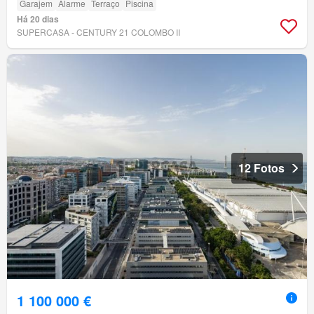
Garajem
Alarme
Terraço
Piscina
Há 20 dias
SUPERCASA - CENTURY 21 COLOMBO II
12 Fotos
1 100 000 €