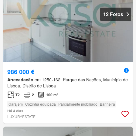
12 Fotos
986 000 €
Arrecadação
em 1250-162, Parque das Nações, Município de
Lisboa, Distrito de Lisboa
T2
2
100 m²
Garajem
Cozinha equipada
Parcialmente mobiliado
Banheira
Há 4 dias
LUXURYESTATE