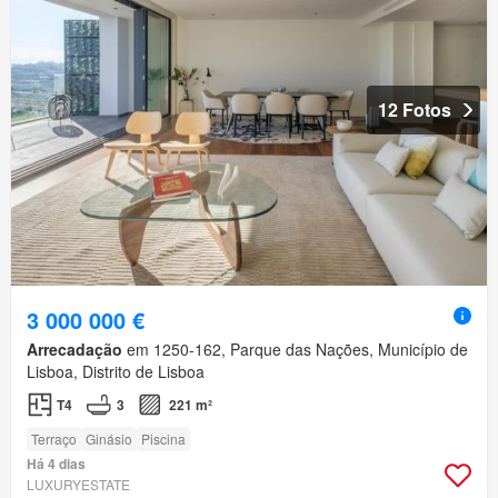
12 Fotos
3 000 000 €
Arrecadação
em 1250-162, Parque das Nações, Município de
Lisboa, Distrito de Lisboa
T4
3
221 m²
Terraço
Ginásio
Piscina
Há 4 dias
LUXURYESTATE