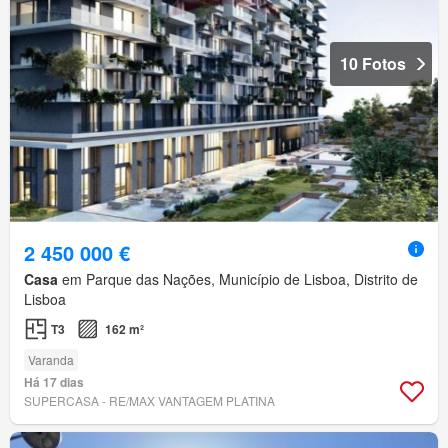
10 Fotos
2 450 000 €
Casa
em Parque das Nações, Município de Lisboa, Distrito de
Lisboa
T3
162 m²
Varanda
Há 17 dias
SUPERCASA - RE/MAX VANTAGEM PLATINA