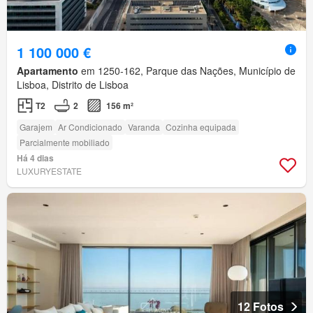
1 100 000 €
Apartamento
em 1250-162, Parque das Nações, Município de
Lisboa, Distrito de Lisboa
T2
2
156 m²
Garajem
Ar Condicionado
Varanda
Cozinha equipada
Parcialmente mobiliado
Há 4 dias
LUXURYESTATE
12 Fotos