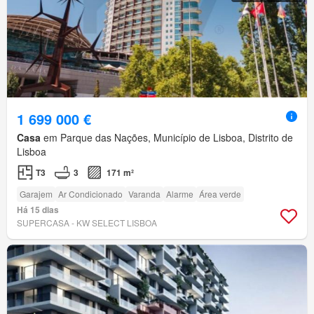
1 699 000 €
Casa
em Parque das Nações, Município de Lisboa, Distrito de
Lisboa
T3
3
171 m²
Garajem
Ar Condicionado
Varanda
Alarme
Área verde
Há 15 dias
SUPERCASA - KW SELECT LISBOA