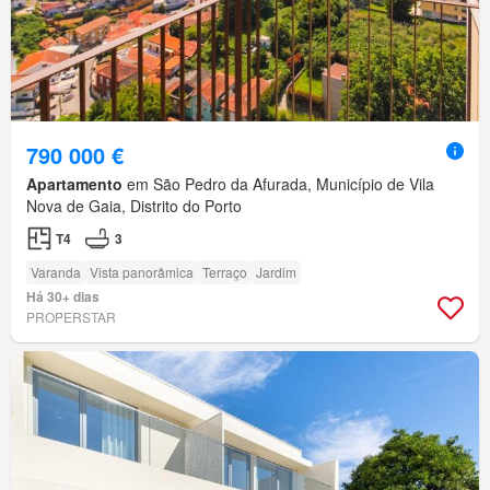
790 000 €
Apartamento
em São Pedro da Afurada, Município de Vila
Nova de Gaia, Distrito do Porto
T4
3
Varanda
Vista panorâmica
Terraço
Jardim
Há 30+ dias
PROPERSTAR