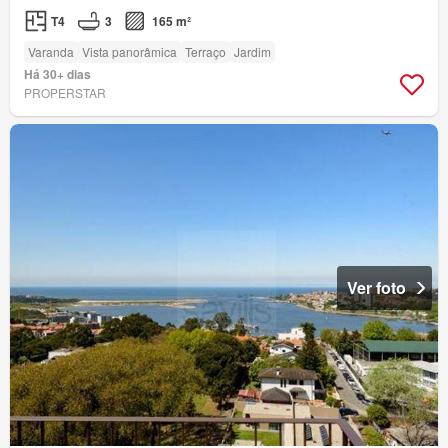
T4
3
165 m²
Varanda
Vista panorâmica
Terraço
Jardim
Há 30+ dias
PROPERSTAR
Ver foto