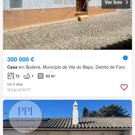
Ver foto
300 000 €
Casa
em Budens, Município de Vila do Bispo, Distrito de Faro
T2
1
62 m²
Há 9 dias
IDEALISTA.PT