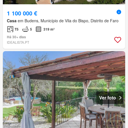
1 100 000 €
Casa
em Budens, Município de Vila do Bispo, Distrito de Faro
T5
5
319 m²
Há 30+ dias
IDEALISTA.PT
Ver foto