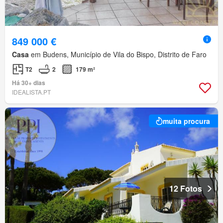
849 000 €
Casa
em Budens, Município de Vila do Bispo, Distrito de Faro
T2
2
179 m²
Há 30+ dias
IDEALISTA.PT
muita procura
12 Fotos