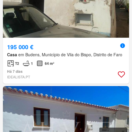
195 000 €
Casa
em Budens, Município de Vila do Bispo, Distrito de Faro
T2
1
64 m²
Há 7 dias
IDEALISTA.PT