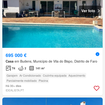
Ver foto
695 000 €
Casa
em Budens, Município de Vila do Bispo, Distrito de Faro
T4
2
141 m²
Garajem
Ar Condicionado
Cozinha equipada
Aquecimento
Parcialmente mobiliado
Piscina
Há 30+ dias
IDEALISTA.PT