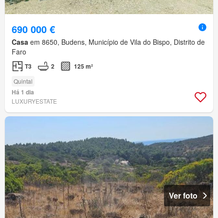
690 000 €
Casa
em 8650, Budens, Município de Vila do Bispo, Distrito de
Faro
T3
2
125 m²
Quintal
Há 1 dia
LUXURYESTATE
Ver foto