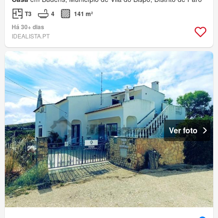
T3
4
141 m²
Há 30+ dias
IDEALISTA.PT
Ver foto