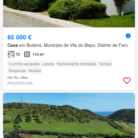
85 000 €
Casa
em Budens, Município de Vila do Bispo, Distrito de Faro
T2
110 m²
Cozinha equipada
Lareira
Parcialmente mobiliado
Terraço
Despensa
Ginásio
Há 30+ dias
PROPERSTAR