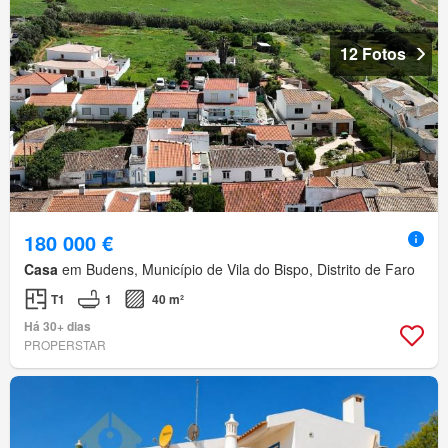
12 Fotos
180 000 €
Casa
em Budens, Município de Vila do Bispo, Distrito de Faro
T1
1
40 m²
Há 30+ dias
PROPERSTAR