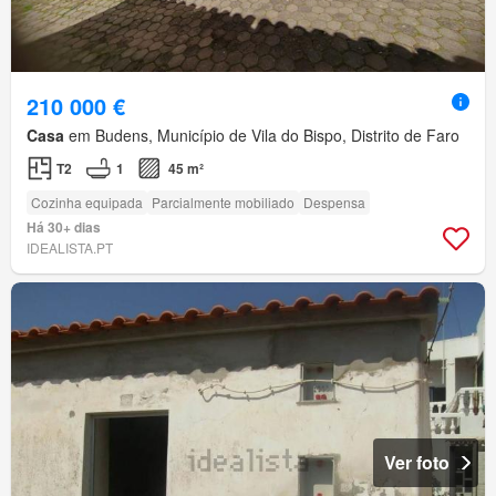
210 000 €
Casa
em Budens, Município de Vila do Bispo, Distrito de Faro
T2
1
45 m²
Cozinha equipada
Parcialmente mobiliado
Despensa
Há 30+ dias
IDEALISTA.PT
Ver foto