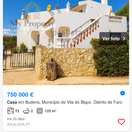
Ver foto
750 000 €
Casa
em Budens, Município de Vila do Bispo, Distrito de Faro
T3
2
125 m²
Há 25 dias
IDEALISTA.PT