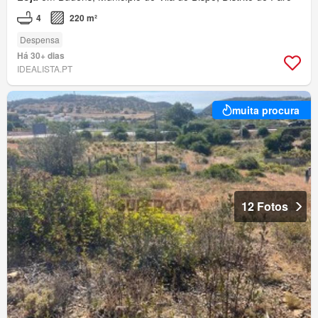
4
220 m²
Despensa
Há 30+ dias
IDEALISTA.PT
muita procura
12 Fotos