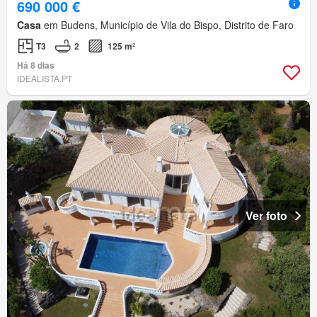
690 000 €
Casa
em Budens, Município de Vila do Bispo, Distrito de Faro
T3
2
125 m²
Há 8 dias
IDEALISTA.PT
Ver foto