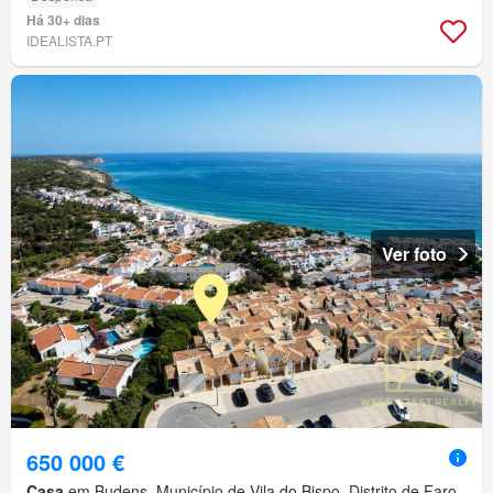
Há 30+ dias
IDEALISTA.PT
Ver foto
650 000 €
Casa
em Budens, Município de Vila do Bispo, Distrito de Faro