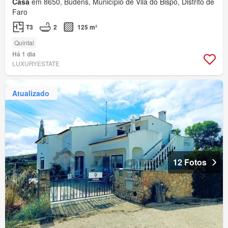
Casa
em 8650, Budens, Município de Vila do Bispo, Distrito de
Faro
T3
2
125 m²
Quintal
Há 1 dia
LUXURYESTATE
Atualizado
12 Fotos