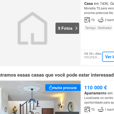
Casa
em 7430, Gaf
Moradia T3 para vend
enorme potencial.No R
T3
2
banh
9 Fotos
Terraço
Grelhador
Há 30+ dias
Ver 
PROPERSTAR
tramos essas casas que você pode estar interessa
110 000 €
muita procura
Apartamento
em M
Localizada no centro
oportunidade para q
T3
1
banh