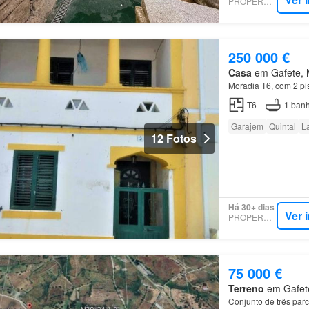
PROPERSTAR
250 000 €
Casa
em Gafete, M
Moradia T6, com 2 pi
T6
1
banh
Garajem
Quintal
La
12 Fotos
Há 30+ dias
Ver 
PROPERSTAR
75 000 €
Terreno
em Gafete,
Conjunto de três parc