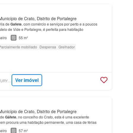
unicípio de Crato, Distrito de Portalegre
vila de
Gafete
, com comércio e serviços por perto e a poucos
telo de Vide e Portalegre, é perfeita para habitação
eiro
55 m²
Parcialmente mobiliado
Despensa
Grelhador
Ver imóvel
SUPERCASA - CENTURY 21 COLOMBO II
unicípio de Crato, Distrito de Portalegre
 de
Gáfete
, no concelho do Crato, esta é uma excelente
uem procura uma habitação permanente, uma casa de férias
eiro
57 m²