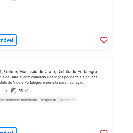
imóvel
 Gafete, Município de Crato, Distrito de Portalegre
vila de
Gafete
, com comércio e serviços por perto e a poucos
telo de Vide e Portalegre, é perfeita para habitação
eiro
55 m²
Parcialmente mobiliado
Despensa
Grelhador
imóvel