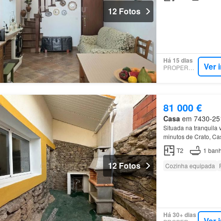
12 Fotos
Há 15 dias
Ver 
PROPERSTAR
81 000 €
Casa
em 7430-251,
Situada na tranquila 
minutos de Crato, Cas
T2
1
banh
12 Fotos
Cozinha equipada
Há 30+ dias
Ver 