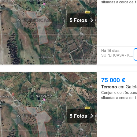
situadas a cerca de 1
5 Fotos
Há 16 dias
SUPERCASA - KW ALFA
75 000 €
Terreno
em Gafete,
Conjunto de três parc
situadas a cerca de 1
5 Fotos