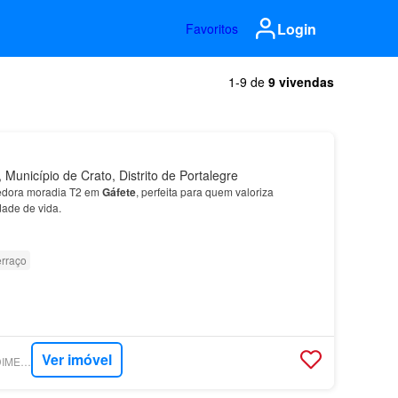
Login
Favoritos
1-9 de
9 vivendas
Município de Crato, Distrito de Portalegre
edora moradia T2 em
Gáfete
, perfeita para quem valoriza
dade de vida.
erraço
Ver imóvel
SUPERCASA - PREDIMED IMOBILÍARIA