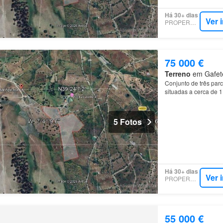
Há 30+ dias
Ver 
PROPERSTAR
75 000 €
Terreno
em Gafete,
Conjunto de três parc
situadas a cerca de 1
5 Fotos
Há 30+ dias
Ver 
PROPERSTAR
55 000 €