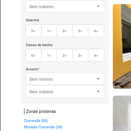
Sem máximo
Quartos
0+
1+
2+
3+
4+
Casas de banho
0+
1+
2+
3+
4+
Área/m²
Sem mínimo
Sem máximo
Zonas próximas
Comenda (55)
Moradia Comenda (39)