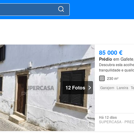
85 000 €
Prédio
em Gafete, 
Descubra esta acolh
tranquilidade e quali
230 m²
12 Fotos
Garajem
Lareira
T
Há 12 dias