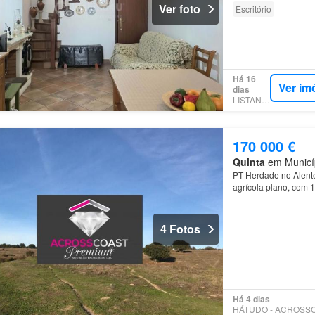
Ver foto
Escritório
Há 16
Ver im
dias
LISTANZA
170 000 €
Quinta
em Municípi
PT Herdade no Alente
agrícola plano, com 1
algumas arvores entr
4 Fotos
Há 4 dias