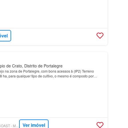
óvel
o de Crato, Distrito de Portalegre
jo na zona de Portalegre, com bons acessos à (IP2) Terreno
8 ha, para qualquer tipo de cultivo, o mesmo é composto por
e elas sobreiros e azinheiras, junto tem tamb…
Ver imóvel
HÁTUDO - ACROSSCOAST - MEDIAÇÃO IMOBILIÁRIA