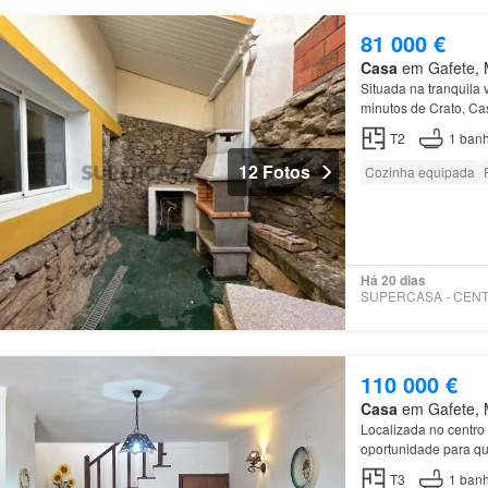
81 000 €
Casa
em Gafete, M
Situada na tranquila 
minutos de Crato, Cas
T2
1
banh
12 Fotos
Cozinha equipada
Há 20 dias
110 000 €
Casa
em Gafete, M
Localizada no centro
oportunidade para q
T3
1
banh