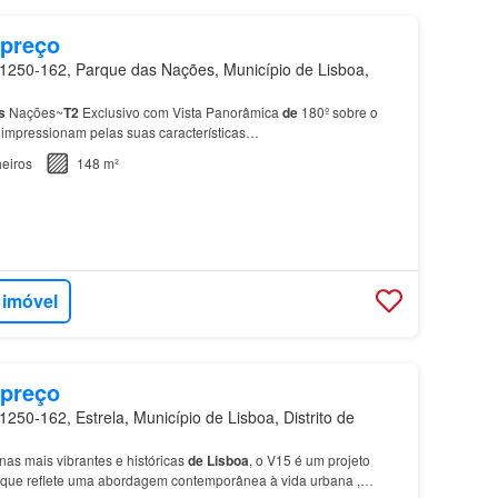
 preço
250-162, Parque das Nações, Município de Lisboa,
s
Nações~
T2
Exclusivo com Vista Panorâmica
de
180º sobre o
impressionam pelas suas características…
eiros
148 m²
 imóvel
 preço
250-162, Estrela, Município de Lisboa, Distrito de
as mais vibrantes e históricas
de
Lisboa
, o V15 é um projeto
o que reflete uma abordagem contemporânea à vida urbana ,