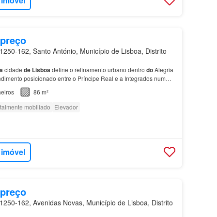
 imóvel
 preço
250-162, Santo António, Município de Lisboa, Distrito
a
cidade
de
Lisboa
define o refinamento urbano dentro
do
Alegria
imento posicionado entre o Príncipe Real e a Integrados num
as com serviços, os residentes benefic…
eiros
86 m²
talmente mobiliado
Elevador
 imóvel
 preço
250-162, Avenidas Novas, Município de Lisboa, Distrito