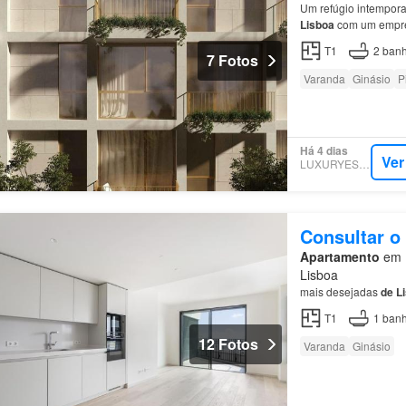
Um refúgio intempor
Lisboa
com um empre
T1
2
banh
7 Fotos
Varanda
Ginásio
P
Há 4 dias
Ver
LUXURYESTATE
Consultar o
Apartamento
em 1
Lisboa
mais desejadas
de
L
T1
1
banh
12 Fotos
Varanda
Ginásio