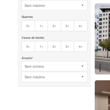
Sem máximo
Quartos
0+
1+
2+
3+
4+
Casas de banho
0+
1+
2+
3+
4+
Área/m²
Sem mínimo
Sem máximo