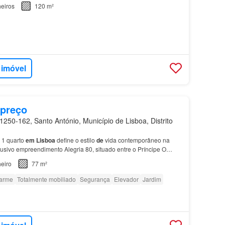
idade
do
bairro
de
Santos.…
eiros
120 m²
 imóvel
 preço
250-162, Santo António, Município de Lisboa, Distrito
1 quarto
em
Lisboa
define o estilo
de
vida contemporâneo na
usivo empreendimento Alegria 80, situado entre o Príncipe O
gue totalmente mobilado e equipado, incluindo…
eiro
77 m²
arme
Totalmente mobiliado
Segurança
Elevador
Jardim