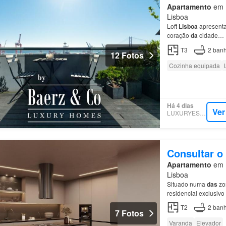
Apartamento
em 1
Lisboa
Loft
Lisboa
apresenta
coração
da
cidade…
T3
2
banh
12 Fotos
Cozinha equipada
Há 4 dias
Ver
LUXURYESTATE
Consultar o
Apartamento
em 1
Lisboa
Situado numa
das
zon
residencial exclusiv
mantendo a autentic
T2
2
banh
7 Fotos
Varanda
Elevador