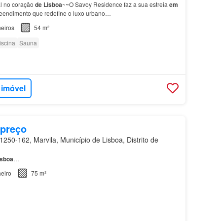
al no coração
de
Lisboa
~~O Savoy Residence faz a sua estreia
em
endimento que redefine o luxo urbano…
eiros
54 m²
iscina
Sauna
 imóvel
 preço
250-162, Marvila, Município de Lisboa, Distrito de
isboa
…
eiro
75 m²