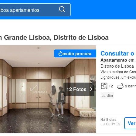
 Grande Lisboa, Distrito de Lisboa
Consultar o
muita procura
Apartamento
em 2
Distrito de Lisboa
Viva o melhor
de
Casc
LightHouse, um exclu
em
plena zona centr
T2
3
banh
12 Fotos
Jardim
Há 8 dias
Ver
LUXURYESTATE