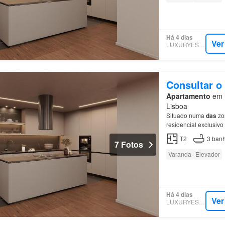
Há 4 dias
Ver
LUXURYESTATE
Consultar o
Apartamento
em 1
Lisboa
Situado numa
das
zon
residencial exclusiv
mantendo a autentic
T2
3
banh
7 Fotos
Varanda
Elevador
Há 4 dias
Ver
LUXURYESTATE