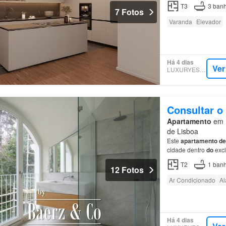
mantendo a autentic
T3
3
banh
7 Fotos
Varanda
Elevador
Há 4 dias
Ver
LUXURYESTATE
Consultar o
Apartamento
em 1
de Lisboa
Este
apartamento
de
cidade dentro
do
excl
apartamento
é entre
T2
1
banh
12 Fotos
Ar Condicionado
Al
Há 4 dias