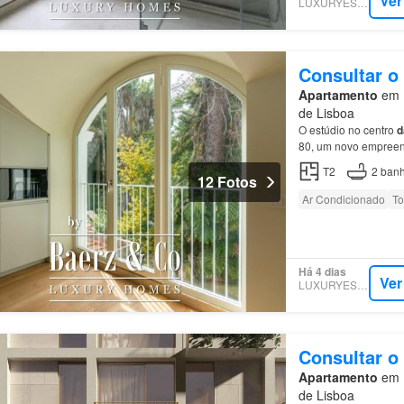
Ver
LUXURYESTATE
Consultar o
Apartamento
em 1
de Lisboa
O estúdio no centro
d
80, um novo empreend
conceito
de
residênci
T2
2
banh
12 Fotos
Ar Condicionado
To
Há 4 dias
Ver
LUXURYESTATE
Consultar o
Apartamento
em 1
de Lisboa