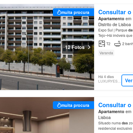
Consultar o
muita procura
Apartamento
em 1
Distrito de Lisboa
Expo Sul | Parque
da
Tejo~Há imóveis que 
T2
2
banh
12 Fotos
Varanda
Há 4 dias
Ver
LUXURYESTATE
Consultar o
muita procura
Apartamento
em 1
Lisboa
Situado numa
das
zon
residencial exclusiv