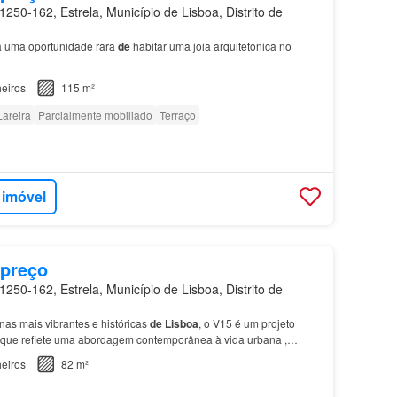
250-162, Estrela, Município de Lisboa, Distrito de
 uma oportunidade rara
de
habitar uma joia arquitetónica no
eiros
115 m²
Lareira
Parcialmente mobiliado
Terraço
 imóvel
 preço
250-162, Estrela, Município de Lisboa, Distrito de
as mais vibrantes e históricas
de
Lisboa
, o V15 é um projeto
o que reflete uma abordagem contemporânea à vida urbana ,
idade
do
bairro
de
Santos.…
eiros
82 m²