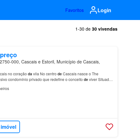
Login
Favoritos
1-30 de
30 vivendas
 preço
750-000, Cascais e Estoril, Município de Cascais,
ais no coração
da
vila No centro
de
Cascais nasce o The
sivo condomínio privado que redefine o conceito
de
viver Situado
al
de
Cascais,
em
frente ao Jardim Visconde…
eiros
 imóvel