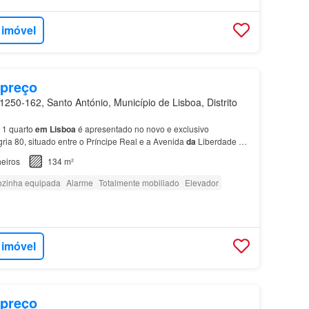
 imóvel
 preço
250-162, Santo António, Município de Lisboa, Distrito
1 quarto
em
Lisboa
é apresentado no novo e exclusivo
ia 80, situado entre o Príncipe Real e a Avenida
da
Liberdade Os
m
de
limpeza semanal
do
apartamento
e troca
de
…
eiros
134 m²
zinha equipada
Alarme
Totalmente mobiliado
Elevador
 imóvel
 preço