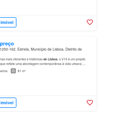
 imóvel
 preço
250-162, Estrela, Município de Lisboa, Distrito de
as mais vibrantes e históricas
de
Lisboa
, o V15 é um projeto
o que reflete uma abordagem contemporânea à vida urbana ,
idade
do
bairro
de
Santos.…
eiros
81 m²
 imóvel