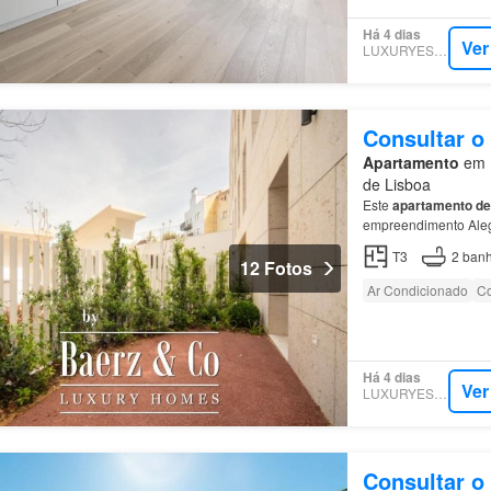
Há 4 dias
Ver
LUXURYESTATE
Consultar o
Apartamento
em 1
de Lisboa
Este
apartamento
de
empreendimento Alegr
residentes beneficia
T3
2
banh
12 Fotos
Ar Condicionado
Co
Há 4 dias
Ver
LUXURYESTATE
Consultar o