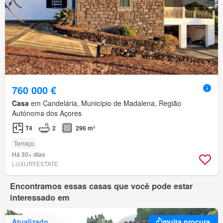
760 000 €
Casa
em Candelária, Município de Madalena, Região
Autónoma dos Açores
T4
2
296 m²
Terraço
Há 30+ dias
LUXURYESTATE
Encontramos essas casas que você pode estar
interessado em
Atualizado
muita procura