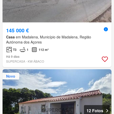
145 000 €
Casa
em Madalena, Município de Madalena, Região
Autónoma dos Açores
T3
1
112 m²
Há 9 dias
SUPERCASA - KW ÁBACO
Novo
12 Fotos