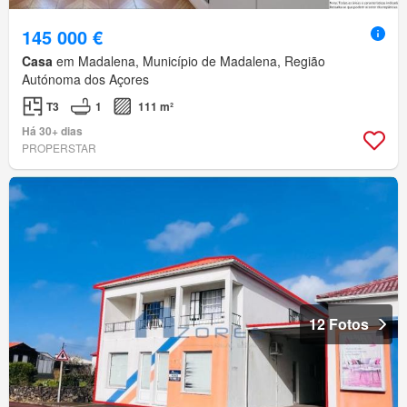
145 000 €
Casa
em Madalena, Município de Madalena, Região
Autónoma dos Açores
T3
1
111 m²
Há 30+ dias
PROPERSTAR
12 Fotos