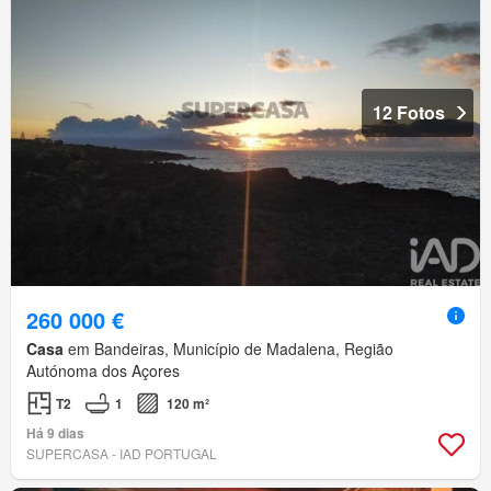
12 Fotos
260 000 €
Casa
em Bandeiras, Município de Madalena, Região
Autónoma dos Açores
T2
1
120 m²
Há 9 dias
SUPERCASA - IAD PORTUGAL