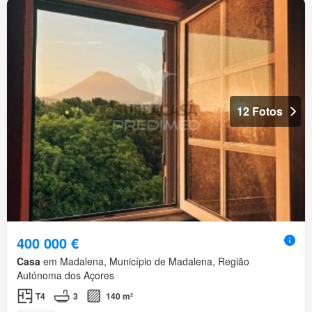
12 Fotos
400 000 €
Casa
em Madalena, Município de Madalena, Região
Autónoma dos Açores
T4
3
140 m²