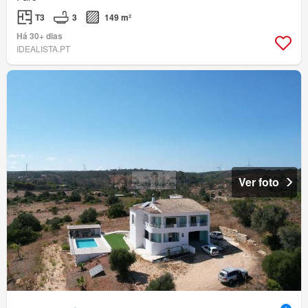
T3
3
149 m²
Há 30+ dias
IDEALISTA.PT
Ver foto