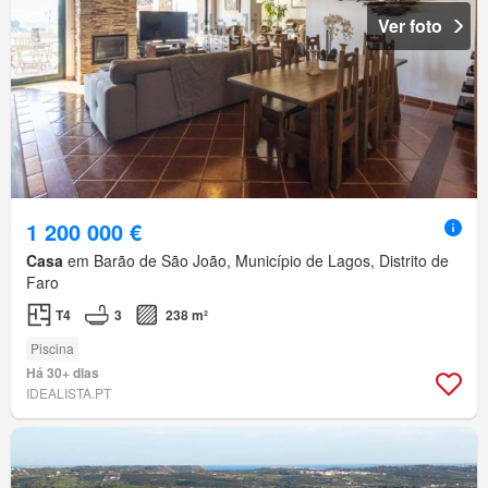
Ver foto
1 200 000 €
Casa
em Barão de São João, Município de Lagos, Distrito de
Faro
T4
3
238 m²
Piscina
Há 30+ dias
IDEALISTA.PT