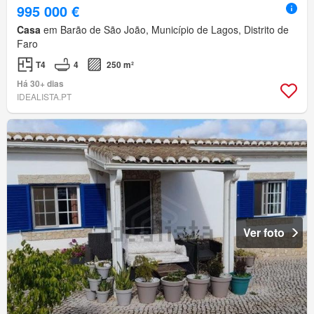
995 000 €
Casa
em Barão de São João, Município de Lagos, Distrito de
Faro
T4
4
250 m²
Há 30+ dias
IDEALISTA.PT
Ver foto