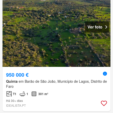
Ver foto
950 000 €
Quinta
em Barão de São João, Município de Lagos, Distrito de
Faro
T1
1
301 m²
Há 30+ dias
IDEALISTA.PT