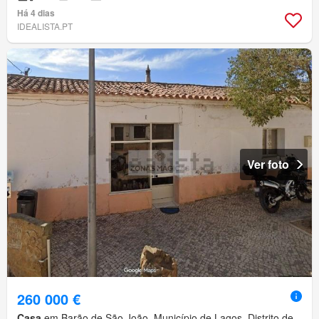
Há 4 dias
IDEALISTA.PT
Ver foto
260 000 €
Casa
em Barão de São João, Município de Lagos, Distrito de