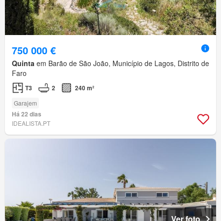
750 000 €
Quinta
em Barão de São João, Município de Lagos, Distrito de
Faro
T3
2
240 m²
Garajem
Há 22 dias
IDEALISTA.PT
Ver foto