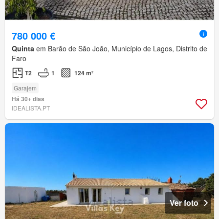
780 000 €
Quinta
em Barão de São João, Município de Lagos, Distrito de
Faro
T2
1
124 m²
Garajem
Há 30+ dias
IDEALISTA.PT
Ver foto