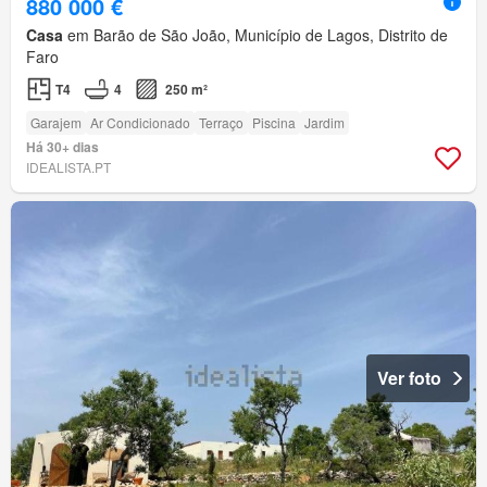
880 000 €
Casa
em Barão de São João, Município de Lagos, Distrito de
Faro
T4
4
250 m²
Garajem
Ar Condicionado
Terraço
Piscina
Jardim
Há 30+ dias
IDEALISTA.PT
Ver foto