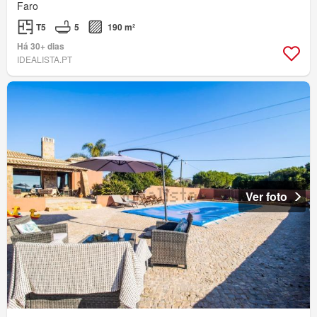
Faro
T5
5
190 m²
Há 30+ dias
IDEALISTA.PT
Ver foto