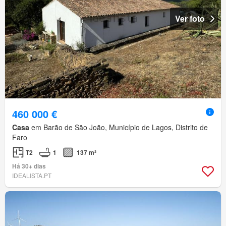
Ver foto
460 000 €
Casa
em Barão de São João, Município de Lagos, Distrito de
Faro
T2
1
137 m²
Há 30+ dias
IDEALISTA.PT