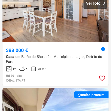
Ver foto
388 000 €
Casa
em Barão de São João, Município de Lagos, Distrito de
Faro
T2
1
70 m²
Há 30+ dias
IDEALISTA.PT
muita procura