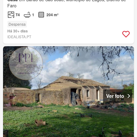
Faro
T4
1
204 m²
Despensa
Há 30+ dias
IDEALISTA.PT
Ver foto