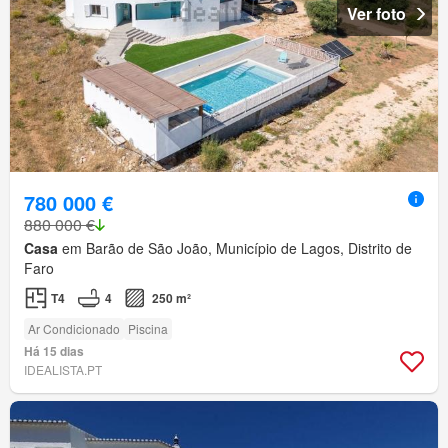
Ver foto
780 000 €
880 000 €
Casa
em Barão de São João, Município de Lagos, Distrito de
Faro
T4
4
250 m²
Ar Condicionado
Piscina
Há 15 dias
IDEALISTA.PT