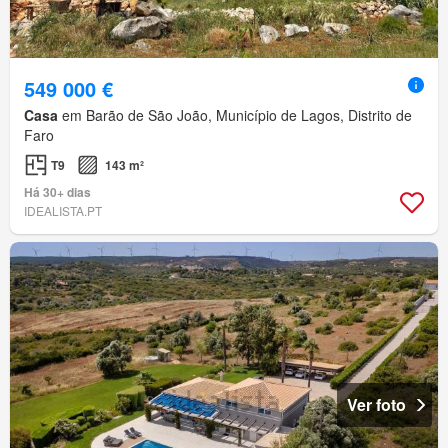
549 000 €
Casa
em Barão de São João, Município de Lagos, Distrito de
Faro
T9
143 m²
Há 30+ dias
IDEALISTA.PT
Ver foto