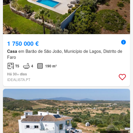
1 750 000 €
Casa
em Barão de São João, Município de Lagos, Distrito de
Faro
T5
4
190 m²
Há 30+ dias
IDEALISTA.PT