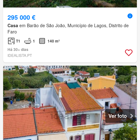
295 000 €
Casa
em Barão de São João, Município de Lagos, Distrito de
Faro
T1
1
140 m²
Há 30+ dias
IDEALISTA.PT
Ver foto