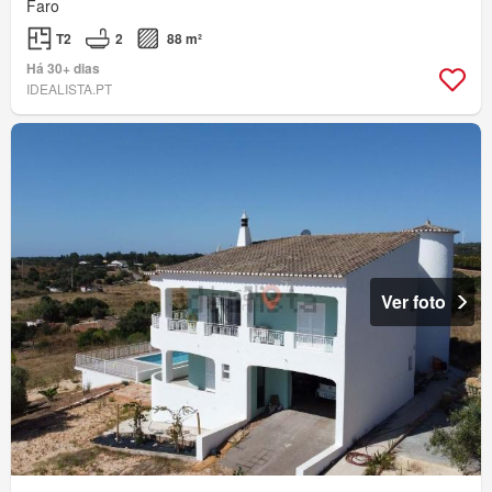
Faro
T2
2
88 m²
Há 30+ dias
IDEALISTA.PT
Ver foto