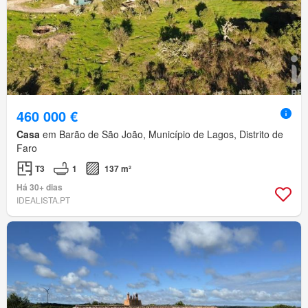
460 000 €
Casa
em Barão de São João, Município de Lagos, Distrito de
Faro
T3
1
137 m²
Há 30+ dias
IDEALISTA.PT