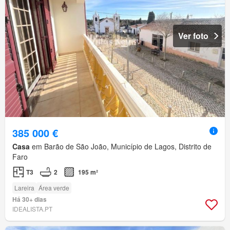
Ver foto
385 000 €
Casa
em Barão de São João, Município de Lagos, Distrito de
Faro
T3
2
195 m²
Lareira
Área verde
Há 30+ dias
IDEALISTA.PT