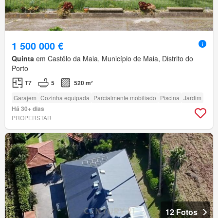
1 500 000 €
Quinta
em Castêlo da Maia, Município de Maia, Distrito do
Porto
T7
5
520 m²
Garajem
Cozinha equipada
Parcialmente mobiliado
Piscina
Jardim
Há 30+ dias
PROPERSTAR
12 Fotos