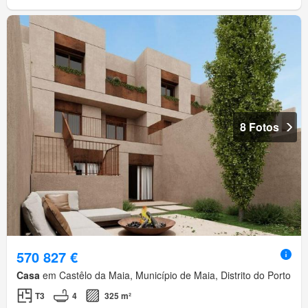
8 Fotos
570 827 €
Casa
em Castêlo da Maia, Município de Maia, Distrito do Porto
T3
4
325 m²