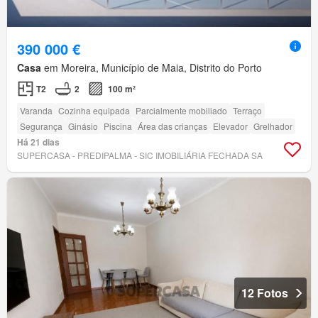
390 000 €
Casa
em Moreira, Município de Maia, Distrito do Porto
T2
2
100 m²
Varanda
Cozinha equipada
Parcialmente mobiliado
Terraço
Segurança
Ginásio
Piscina
Área das crianças
Elevador
Grelhador
Há 21 dias
SUPERCASA - PREDIPALMA - SIC IMOBILIÁRIA FECHADA SA
12 Fotos