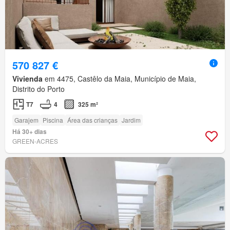
570 827 €
Vivienda
em 4475, Castêlo da Maia, Município de Maia,
Distrito do Porto
T7
4
325 m²
Garajem
Piscina
Área das crianças
Jardim
Há 30+ dias
GREEN-ACRES