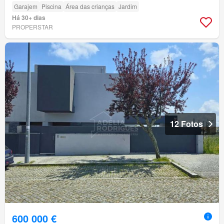
Garajem
Piscina
Área das crianças
Jardim
Há 30+ dias
PROPERSTAR
12 Fotos
600 000 €