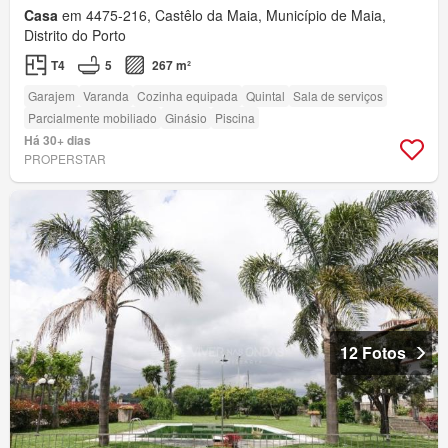
Casa
em 4475-216, Castêlo da Maia, Município de Maia,
Distrito do Porto
T4
5
267 m²
Garajem
Varanda
Cozinha equipada
Quintal
Sala de serviços
Parcialmente mobiliado
Ginásio
Piscina
Há 30+ dias
PROPERSTAR
12 Fotos