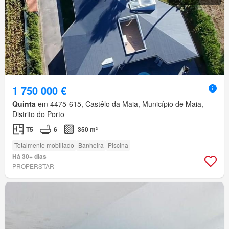
1 750 000 €
Quinta
em 4475-615, Castêlo da Maia, Município de Maia,
Distrito do Porto
T5
6
350 m²
Totalmente mobiliado
Banheira
Piscina
Há 30+ dias
PROPERSTAR