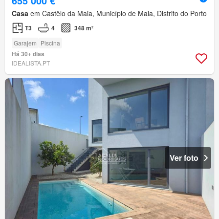
655 000 €
Casa
em Castêlo da Maia, Município de Maia, Distrito do Porto
T3
4
348 m²
Garajem
Piscina
Há 30+ dias
IDEALISTA.PT
Ver foto