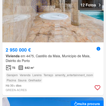
12 Fotos
2 950 000 €
Vivienda
em 4475, Castêlo da Maia, Município de Maia,
Distrito do Porto
T5
642 m²
Garajem
Varanda
Lareira
Terraço
amenity_entertainment_room
Piscina
Sauna
Grelhador
Há 30+ dias
GREEN-ACRES
muita procura