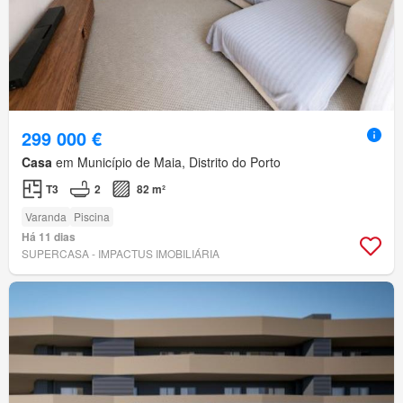
299 000 €
Casa
em Município de Maia, Distrito do Porto
T3
2
82 m²
Varanda
Piscina
Há 11 dias
SUPERCASA - IMPACTUS IMOBILIÁRIA