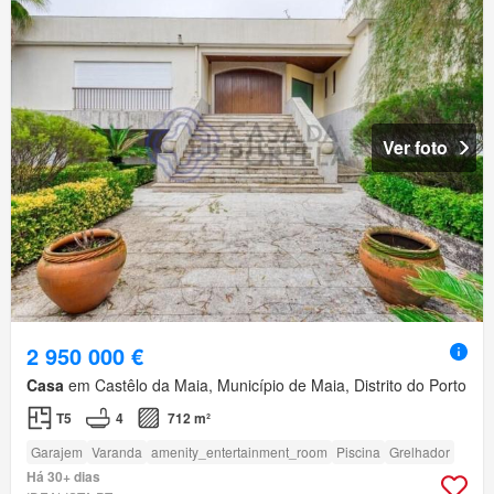
Ver foto
2 950 000 €
Casa
em Castêlo da Maia, Município de Maia, Distrito do Porto
T5
4
712 m²
Garajem
Varanda
amenity_entertainment_room
Piscina
Grelhador
Há 30+ dias