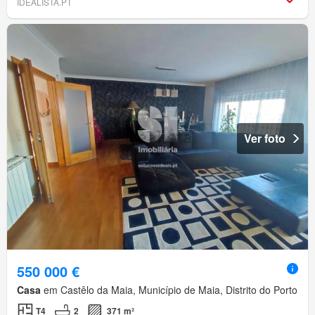
IDEALISTA.PT
Ver foto
550 000 €
Casa
em Castêlo da Maia, Município de Maia, Distrito do Porto
T4
2
371 m²