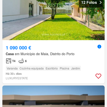
12 Fotos
1 090 000 €
Casa
em Município de Maia, Distrito do Porto
T4
6
Varanda
Cozinha equipada
Escritório
Piscina
Jardim
Há 30+ dias
LUXURYESTATE