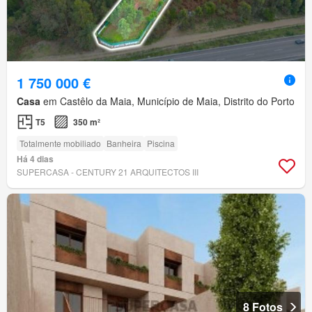
1 750 000 €
Casa
em Castêlo da Maia, Município de Maia, Distrito do Porto
T5
350 m²
Totalmente mobiliado
Banheira
Piscina
Há 4 dias
SUPERCASA - CENTURY 21 ARQUITECTOS III
8 Fotos