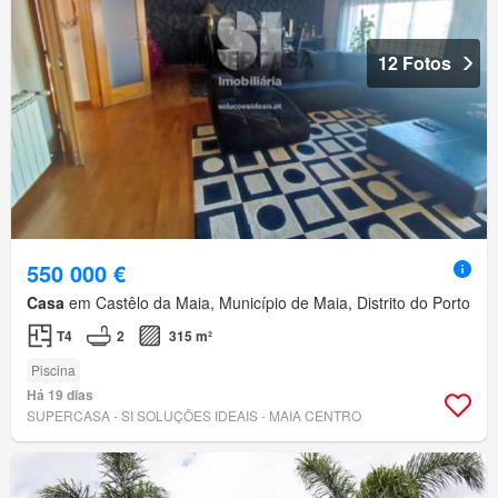
12 Fotos
550 000 €
Casa
em Castêlo da Maia, Município de Maia, Distrito do Porto
T4
2
315 m²
Piscina
Há 19 dias
SUPERCASA - SI SOLUÇÕES IDEAIS - MAIA CENTRO