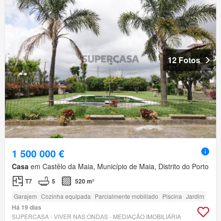
12 Fotos
1 500 000 €
Casa
em Castêlo da Maia, Município de Maia, Distrito do Porto
T7
5
520 m²
Garajem
Cozinha equipada
Parcialmente mobiliado
Piscina
Jardim
Há 19 dias
SUPERCASA - VIVER NAS ONDAS - MEDIAÇÃO IMOBILIÁRIA