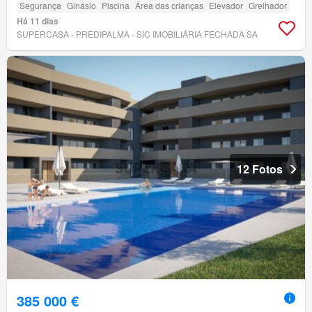
Segurança
Ginásio
Piscina
Área das crianças
Elevador
Grelhador
Há 11 dias
SUPERCASA - PREDIPALMA - SIC IMOBILIÁRIA FECHADA SA
12 Fotos
385 000 €