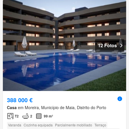
12 Fotos
388 000 €
Casa
em Moreira, Município de Maia, Distrito do Porto
T2
2
99 m²
Varanda
Cozinha equipada
Parcialmente mobiliado
Terraço