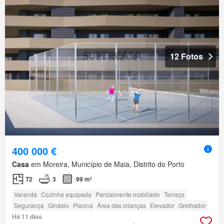
12 Fotos
400 000 €
Casa
em Moreira, Município de Maia, Distrito do Porto
T2
3
99 m²
Varanda
Cozinha equipada
Parcialmente mobiliado
Terraço
Segurança
Ginásio
Piscina
Área das crianças
Elevador
Grelhador
Há 11 dias