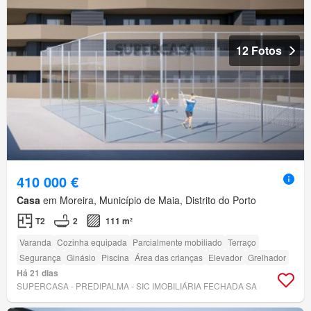
12 Fotos
410 000 €
Casa
em Moreira, Município de Maia, Distrito do Porto
T2
2
111 m²
Varanda
Cozinha equipada
Parcialmente mobiliado
Terraço
Segurança
Ginásio
Piscina
Área das crianças
Elevador
Grelhador
Há 21 dias
SUPERCASA - PREDIPALMA - SIC IMOBILIÁRIA FECHADA SA