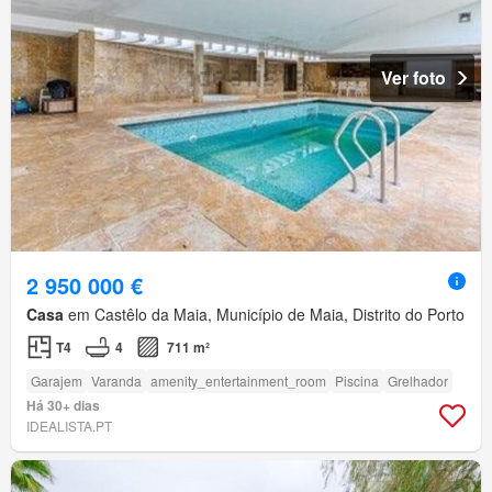
Ver foto
2 950 000 €
Casa
em Castêlo da Maia, Município de Maia, Distrito do Porto
T4
4
711 m²
Garajem
Varanda
amenity_entertainment_room
Piscina
Grelhador
Há 30+ dias
IDEALISTA.PT