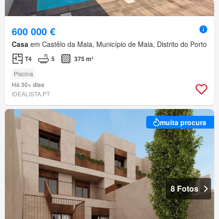
600 000 €
Casa
em Castêlo da Maia, Município de Maia, Distrito do Porto
T4
5
375 m²
Piscina
Há 30+ dias
IDEALISTA.PT
muita procura
8 Fotos