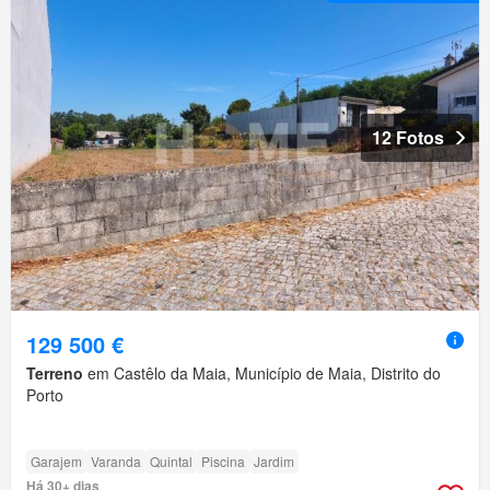
12 Fotos
129 500 €
Terreno
em Castêlo da Maia, Município de Maia, Distrito do
Porto
Garajem
Varanda
Quintal
Piscina
Jardim
Há 30+ dias