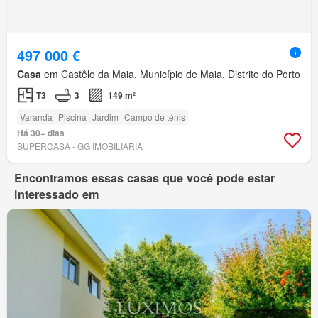
497 000 €
Casa
em Castêlo da Maia, Município de Maia, Distrito do Porto
T3
3
149 m²
Varanda
Piscina
Jardim
Campo de ténis
Há 30+ dias
SUPERCASA - GG IMOBILIARIA
Encontramos essas casas que você pode estar
interessado em