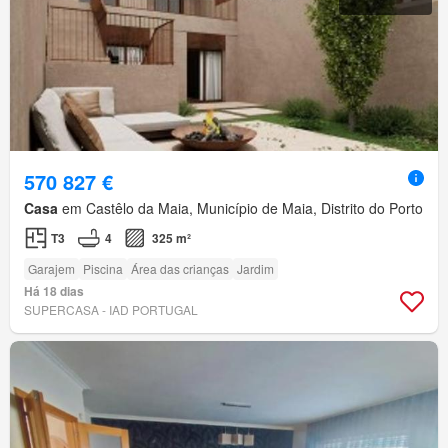
570 827 €
Casa
em Castêlo da Maia, Município de Maia, Distrito do Porto
T3
4
325 m²
Garajem
Piscina
Área das crianças
Jardim
Há 18 dias
SUPERCASA - IAD PORTUGAL