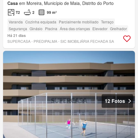
Casa
em Moreira, Município de Maia, Distrito do Porto
T2
2
99 m²
Varanda
Cozinha equipada
Parcialmente mobiliado
Terraço
Segurança
Ginásio
Piscina
Área das crianças
Elevador
Grelhador
Há 21 dias
SUPERCASA - PREDIPALMA - SIC IMOBILIÁRIA FECHADA SA
12 Fotos