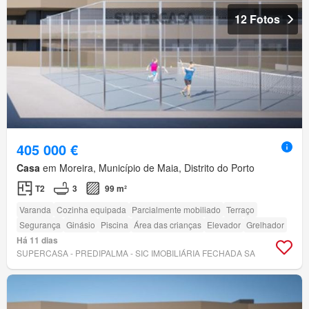
12 Fotos
405 000 €
Casa
em Moreira, Município de Maia, Distrito do Porto
T2
3
99 m²
Varanda
Cozinha equipada
Parcialmente mobiliado
Terraço
Segurança
Ginásio
Piscina
Área das crianças
Elevador
Grelhador
Há 11 dias
SUPERCASA - PREDIPALMA - SIC IMOBILIÁRIA FECHADA SA