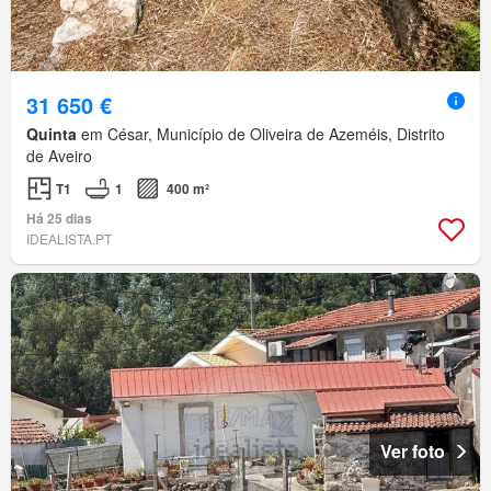
31 650 €
Quinta
em César, Município de Oliveira de Azeméis, Distrito
de Aveiro
T1
1
400 m²
Há 25 dias
IDEALISTA.PT
Ver foto