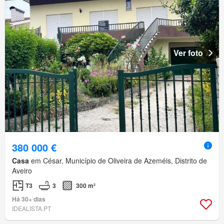
Ver foto
380 000 €
Casa
em César, Município de Oliveira de Azeméis, Distrito de
Aveiro
T3
3
300 m²
Há 30+ dias
IDEALISTA.PT