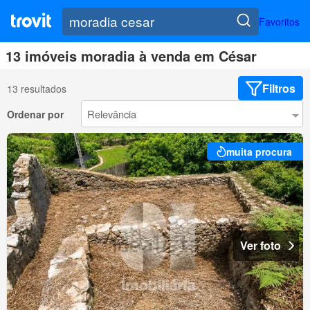
Favoritos
13 imóveis moradia à venda em César
Filtros
13 resultados
Ordenar por
muita procura
Ver foto