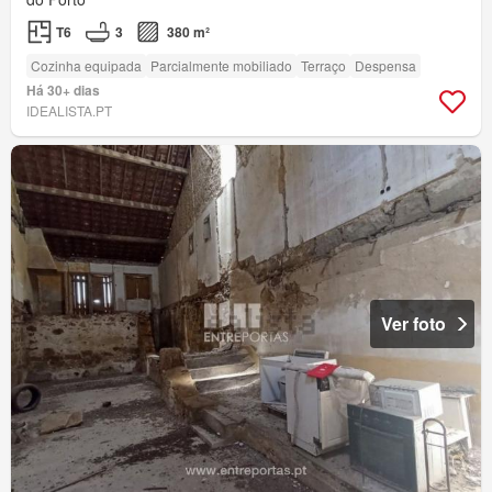
T6
3
380 m²
Cozinha equipada
Parcialmente mobiliado
Terraço
Despensa
Há 30+ dias
IDEALISTA.PT
Ver foto