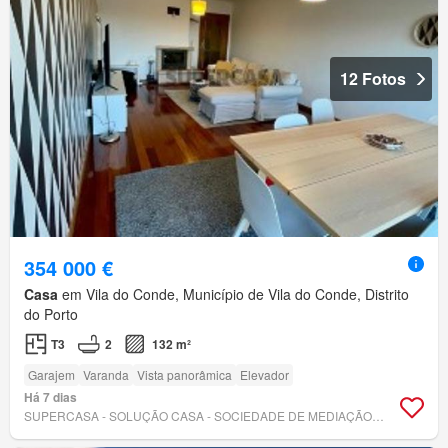
12 Fotos
354 000 €
Casa
em Vila do Conde, Município de Vila do Conde, Distrito
do Porto
T3
2
132 m²
Garajem
Varanda
Vista panorâmica
Elevador
Há 7 dias
SUPERCASA - SOLUÇÃO CASA - SOCIEDADE DE MEDIAÇÃO IMOBILIÁRIA LDA