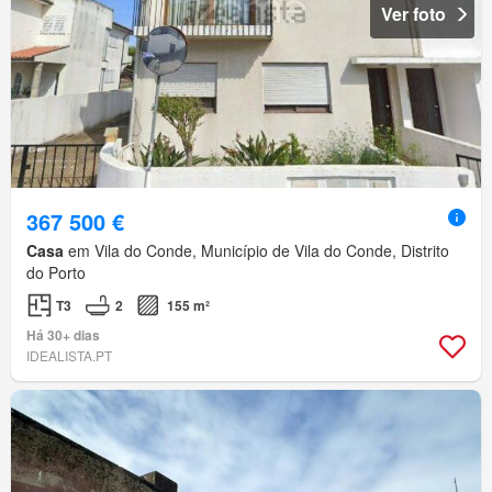
Ver foto
367 500 €
Casa
em Vila do Conde, Município de Vila do Conde, Distrito
do Porto
T3
2
155 m²
Há 30+ dias
IDEALISTA.PT