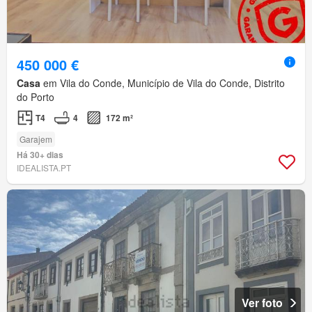
450 000 €
Casa
em Vila do Conde, Município de Vila do Conde, Distrito
do Porto
T4
4
172 m²
Garajem
Há 30+ dias
IDEALISTA.PT
Ver foto