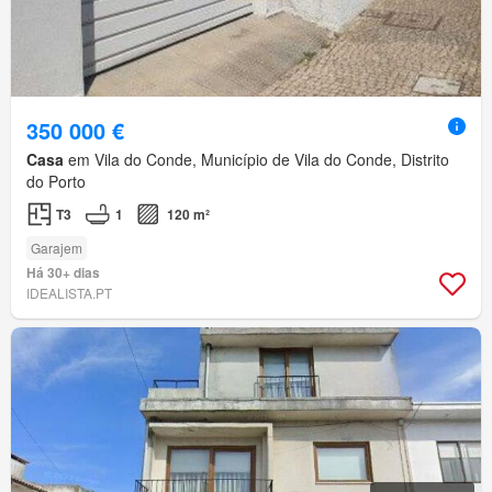
350 000 €
Casa
em Vila do Conde, Município de Vila do Conde, Distrito
do Porto
T3
1
120 m²
Garajem
Há 30+ dias
IDEALISTA.PT