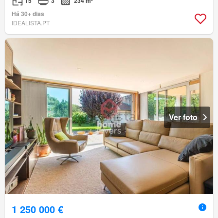
T5
3
234 m²
Há 30+ dias
IDEALISTA.PT
Ver foto
1 250 000 €