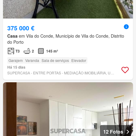
375 000 €
Casa
em Vila do Conde, Município de Vila do Conde, Distrito
do Porto
T3
2
145 m²
Garajem
Varanda
Sala de serviços
Elevador
Há 15 dias
SUPERCASA - ENTRE PORTAS - MEDIAÇÃO IMOBILIÁRIA, UNIPESSOAL, LDA.
12 Fotos