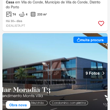
Casa
em Vila do Conde, Município de Vila do Conde, Distrito
do Porto
T4
4
233 m²
Há 30+ dias
IDEALISTA.PT
muita procura
9 Fotos
Obra nova