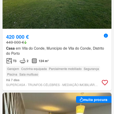
420 000 €
449 000 €
Casa
em Vila do Conde, Município de Vila do Conde, Distrito
do Porto
T3
2
124 m²
Garajem
Cozinha equipada
Parcialmente mobiliado
Segurança
Piscina
Sala multiuso
Há 7 dias
SUPERCASA - TRUNFOS CÉLEBRES - MEDIAÇÃO IMOBILIÁRIA UNIPESSOAL LDA
muita procura