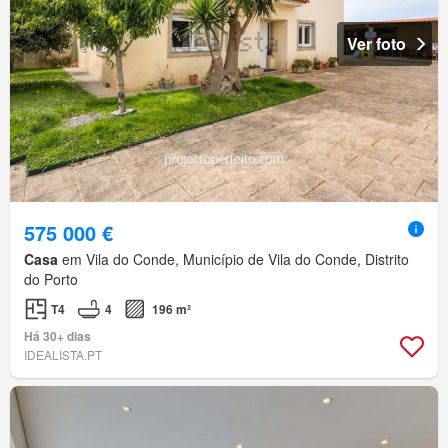
Ver foto
575 000 €
Casa
em Vila do Conde, Município de Vila do Conde, Distrito
do Porto
T4
4
196 m²
Há 30+ dias
IDEALISTA.PT