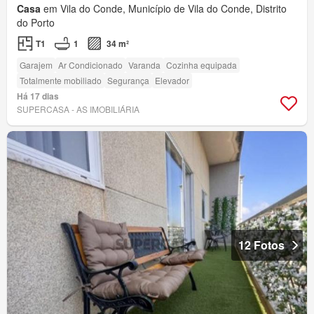
Casa
em Vila do Conde, Município de Vila do Conde, Distrito
do Porto
T1
1
34 m²
Garajem
Ar Condicionado
Varanda
Cozinha equipada
Totalmente mobiliado
Segurança
Elevador
Há 17 dias
SUPERCASA - AS IMOBILIÁRIA
12 Fotos