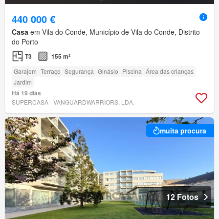
440 000 €
Casa
em Vila do Conde, Município de Vila do Conde, Distrito
do Porto
T3
155 m²
Garajem
Terraço
Segurança
Ginásio
Piscina
Área das crianças
Jardim
Há 19 dias
SUPERCASA - VANGUARDWARRIORS, LDA.
muita procura
12 Fotos