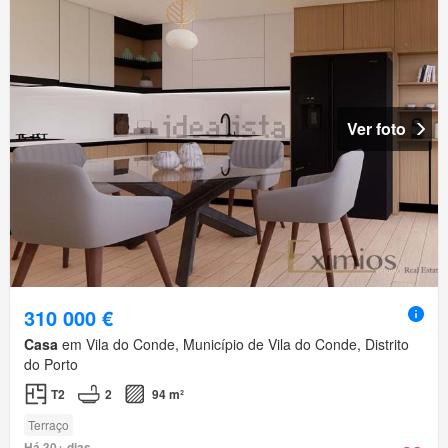
Ver foto
310 000 €
Casa
em Vila do Conde, Município de Vila do Conde, Distrito
do Porto
T2
2
94 m²
Terraço
Há 30+ dias