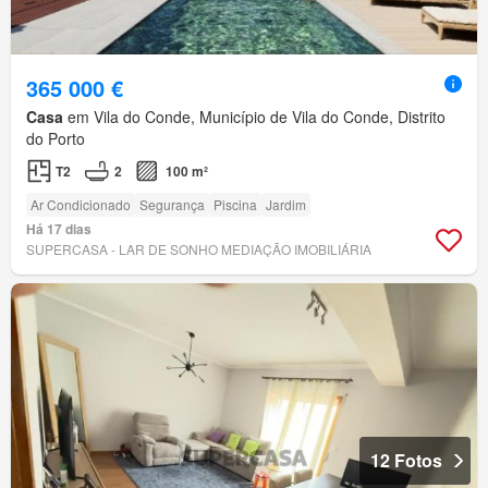
365 000 €
Casa
em Vila do Conde, Município de Vila do Conde, Distrito
do Porto
T2
2
100 m²
Ar Condicionado
Segurança
Piscina
Jardim
Há 17 dias
SUPERCASA - LAR DE SONHO MEDIAÇÃO IMOBILIÁRIA
12 Fotos