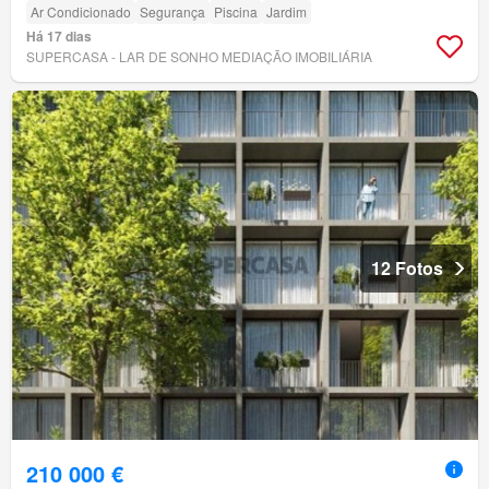
Ar Condicionado
Segurança
Piscina
Jardim
Há 17 dias
SUPERCASA - LAR DE SONHO MEDIAÇÃO IMOBILIÁRIA
12 Fotos
210 000 €