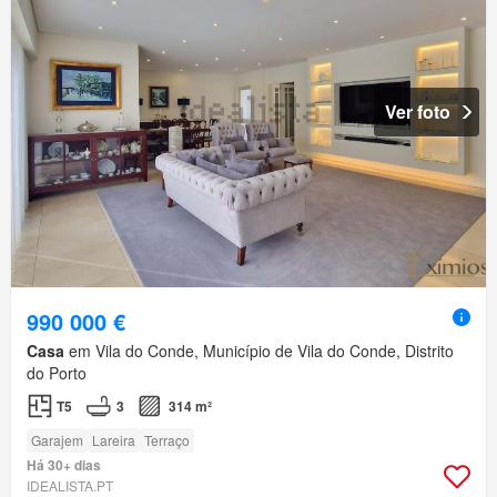
Ver foto
990 000 €
Casa
em Vila do Conde, Município de Vila do Conde, Distrito
do Porto
T5
3
314 m²
Garajem
Lareira
Terraço
Há 30+ dias
IDEALISTA.PT