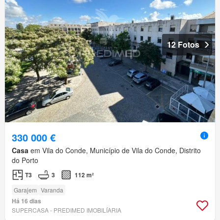
12 Fotos
330 000 €
Casa
em Vila do Conde, Município de Vila do Conde, Distrito
do Porto
T3
3
112 m²
Garajem
Varanda
Há 16 dias
SUPERCASA - PREDIMED IMOBILÍARIA