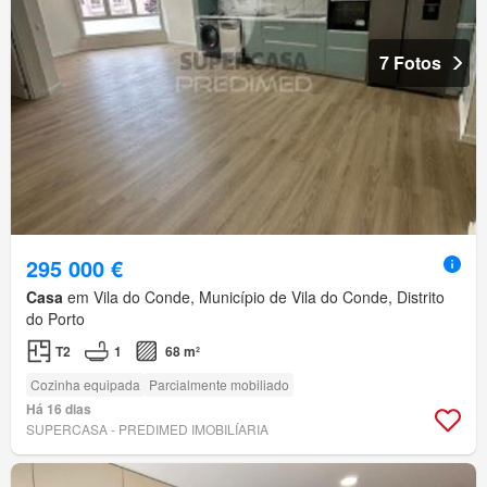
7 Fotos
295 000 €
Casa
em Vila do Conde, Município de Vila do Conde, Distrito
do Porto
T2
1
68 m²
Cozinha equipada
Parcialmente mobiliado
Há 16 dias
SUPERCASA - PREDIMED IMOBILÍARIA