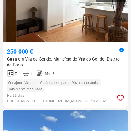
250 000 €
Casa
em Vila do Conde, Município de Vila do Conde, Distrito
do Porto
T1
1
49 m²
Garajem
Varanda
Cozinha equipada
Vista panorâmica
Totalmente mobiliado
Há 22 dias
SUPERCASA - FRESH HOME - MEDIAÇÃO IMOBILIÁRIA LDA