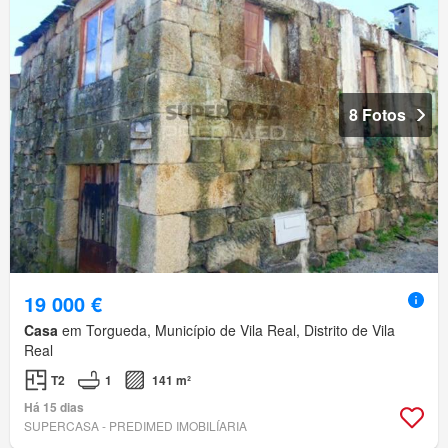
8 Fotos
19 000 €
Casa
em Torgueda, Município de Vila Real, Distrito de Vila
Real
T2
1
141 m²
Há 15 dias
SUPERCASA - PREDIMED IMOBILÍARIA