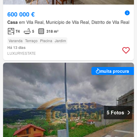
600 000 €
Casa
em Vila Real, Município de Vila Real, Distrito de Vila Real
T4
5
318 m²
Varanda
Terraço
Piscina
Jardim
Há 13 dias
LUXURYESTATE
muita procura
5 Fotos