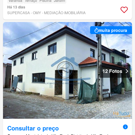
Varanda
Terraço
Piscina
Jardim
Há 13 dias
SUPERCASA - OMY - MEDIAÇÃO IMOBILIÁRIA
muita procura
12 Fotos
Consultar o preço