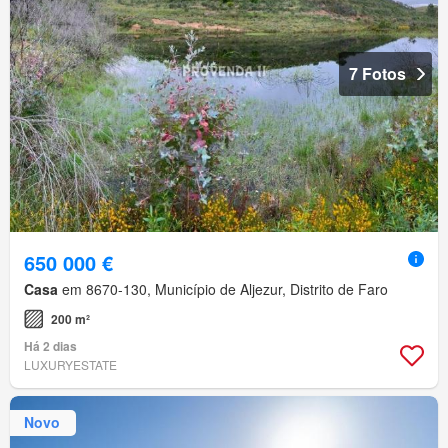
7 Fotos
650 000 €
Casa
em 8670-130, Município de Aljezur, Distrito de Faro
200 m²
Há 2 dias
LUXURYESTATE
Novo