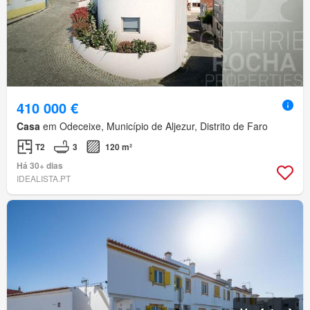
410 000 €
Casa
em Odeceixe, Município de Aljezur, Distrito de Faro
T2
3
120 m²
Há 30+ dias
IDEALISTA.PT