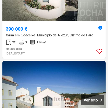
390 000 €
Casa
em Odeceixe, Município de Aljezur, Distrito de Faro
T2
3
114 m²
Há 30+ dias
IDEALISTA.PT
Ver foto