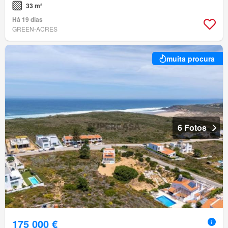
33 m²
Há 19 dias
GREEN-ACRES
muita procura
6 Fotos
175 000 €