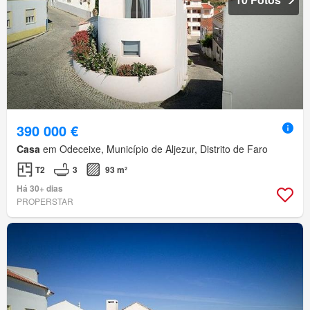
390 000 €
Casa
em Odeceixe, Município de Aljezur, Distrito de Faro
T2
3
93 m²
Há 30+ dias
PROPERSTAR