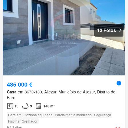
12 Fotos
485 000 €
Casa
em 8670-130, Aljezur, Município de Aljezur, Distrito de
Faro
T3
3
148 m²
Garajem
Cozinha equipada
Parcialmente mobiliado
Segurança
Piscina
Grelhador
Há 2 dias