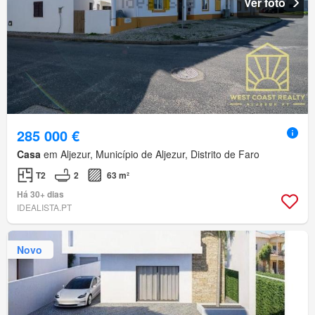
Ver foto
285 000 €
Casa
em Aljezur, Município de Aljezur, Distrito de Faro
T2
2
63 m²
Há 30+ dias
IDEALISTA.PT
Novo