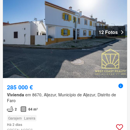
12 Fotos
285 000 €
Vivienda
em 8670, Aljezur, Município de Aljezur, Distrito de
Faro
2
64 m²
Garajem
Lareira
Há 2 dias
GREEN-ACRES