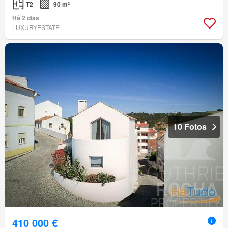
T2
90 m²
Há 2 dias
LUXURYESTATE
10 Fotos
410 000 €