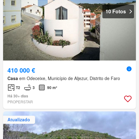
10 Fotos
410 000 €
Casa
em Odeceixe, Município de Aljezur, Distrito de Faro
T2
3
90 m²
Há 30+ dias
PROPERSTAR
Atualizado