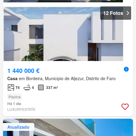
12 Fotos
1 440 000 €
Casa
em Bordeira, Município de Aljezur, Distrito de Faro
T4
4
337 m²
Piscina
Há 1 dia
LUXURYESTATE
Atualizado