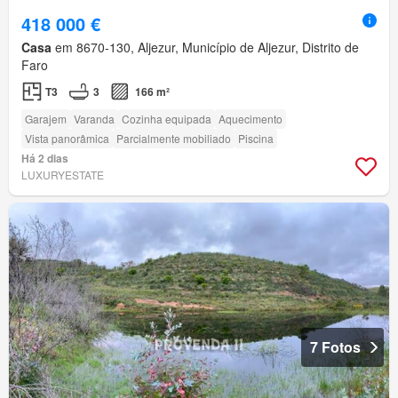
418 000 €
Casa
em 8670-130, Aljezur, Município de Aljezur, Distrito de
Faro
T3
3
166 m²
Garajem
Varanda
Cozinha equipada
Aquecimento
Vista panorâmica
Parcialmente mobiliado
Piscina
Há 2 dias
LUXURYESTATE
7 Fotos