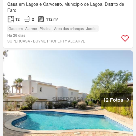
Casa
em Lagoa e Carvoeiro, Município de Lagoa, Distrito de
Faro
T2
2
112 m²
Garajem
Alarme
Piscina
Área das crianças
Jardim
Há 26 dias
SUPERCASA - BUYME PROPERTY ALGARVE
12 Fotos