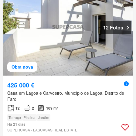
12 Fotos
Obra nova
425 000 €
Casa
em Lagoa e Carvoeiro, Município de Lagoa, Distrito de
Faro
T2
2
109 m²
Terraço
Piscina
Jardim
Há 21 dias
SUPERCASA - LASCASAS REAL ESTATE