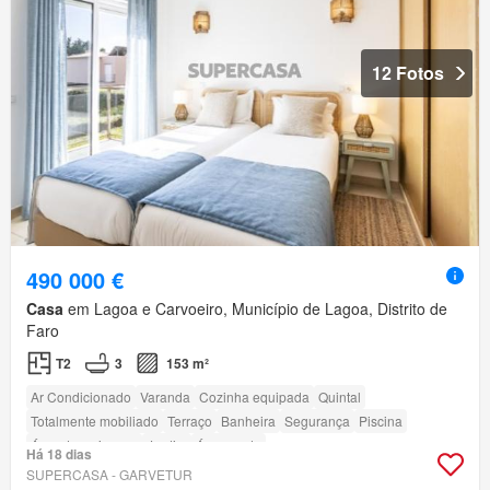
12 Fotos
490 000 €
Casa
em Lagoa e Carvoeiro, Município de Lagoa, Distrito de
Faro
T2
3
153 m²
Ar Condicionado
Varanda
Cozinha equipada
Quintal
Totalmente mobiliado
Terraço
Banheira
Segurança
Piscina
Área das crianças
Jardim
Área verde
Há 18 dias
SUPERCASA - GARVETUR