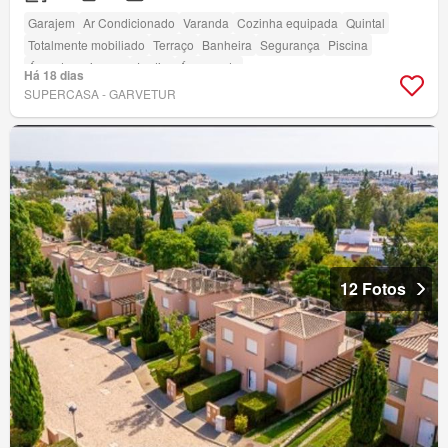
Garajem
Ar Condicionado
Varanda
Cozinha equipada
Quintal
Totalmente mobiliado
Terraço
Banheira
Segurança
Piscina
Área das crianças
Jardim
Área verde
Há 18 dias
SUPERCASA - GARVETUR
12 Fotos