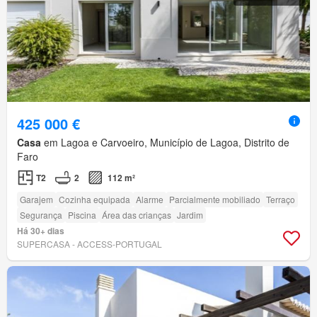
425 000 €
Casa
em Lagoa e Carvoeiro, Município de Lagoa, Distrito de
Faro
T2
2
112 m²
Garajem
Cozinha equipada
Alarme
Parcialmente mobiliado
Terraço
Segurança
Piscina
Área das crianças
Jardim
Há 30+ dias
SUPERCASA - ACCESS-PORTUGAL