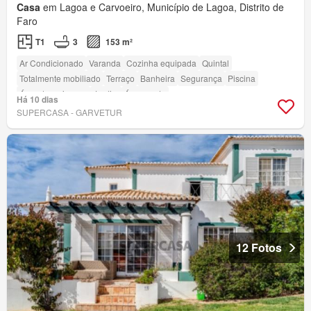
Casa
em Lagoa e Carvoeiro, Município de Lagoa, Distrito de
Faro
T1
3
153 m²
Ar Condicionado
Varanda
Cozinha equipada
Quintal
Totalmente mobiliado
Terraço
Banheira
Segurança
Piscina
Área das crianças
Jardim
Área verde
Há 10 dias
SUPERCASA - GARVETUR
12 Fotos