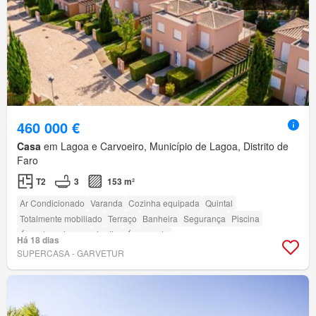
460 000 €
Casa
em Lagoa e Carvoeiro, Município de Lagoa, Distrito de
Faro
T2
3
153 m²
Ar Condicionado
Varanda
Cozinha equipada
Quintal
Totalmente mobiliado
Terraço
Banheira
Segurança
Piscina
Área das crianças
Jardim
Área verde
Há 18 dias
SUPERCASA - GARVETUR