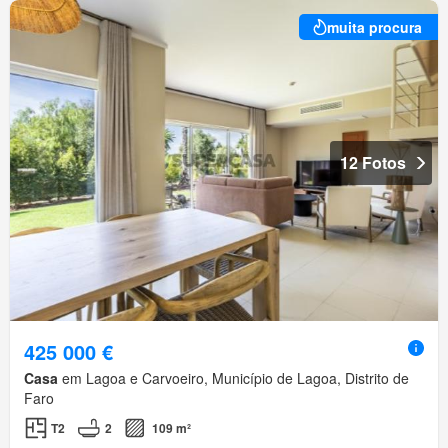
muita procura
12 Fotos
425 000 €
Casa
em Lagoa e Carvoeiro, Município de Lagoa, Distrito de
Faro
T2
2
109 m²