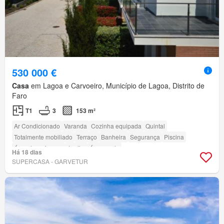
530 000 €
Casa
em Lagoa e Carvoeiro, Município de Lagoa, Distrito de
Faro
T1
3
153 m²
Ar Condicionado
Varanda
Cozinha equipada
Quintal
Totalmente mobiliado
Terraço
Banheira
Segurança
Piscina
Área das crianças
Jardim
Área verde
Há 18 dias
SUPERCASA - GARVETUR