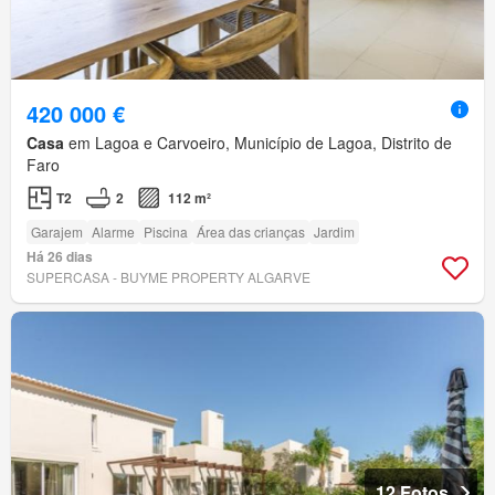
420 000 €
Casa
em Lagoa e Carvoeiro, Município de Lagoa, Distrito de
Faro
T2
2
112 m²
Garajem
Alarme
Piscina
Área das crianças
Jardim
Há 26 dias
SUPERCASA - BUYME PROPERTY ALGARVE
12 Fotos