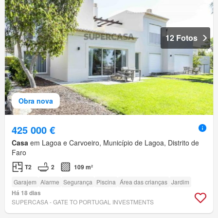
12 Fotos
Obra nova
425 000 €
Casa
em Lagoa e Carvoeiro, Município de Lagoa, Distrito de
Faro
T2
2
109 m²
Garajem
Alarme
Segurança
Piscina
Área das crianças
Jardim
Há 18 dias
SUPERCASA - GATE TO PORTUGAL INVESTMENTS