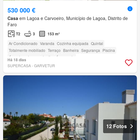
530 000 €
Casa
em Lagoa e Carvoeiro, Município de Lagoa, Distrito de
Faro
T2
3
153 m²
Ar Condicionado
Varanda
Cozinha equipada
Quintal
Totalmente mobiliado
Terraço
Banheira
Segurança
Piscina
Área das crianças
Jardim
Área verde
Há 18 dias
SUPERCASA - GARVETUR
12 Fotos