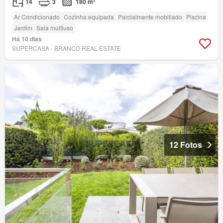
T4
3
180 m²
Ar Condicionado
Cozinha equipada
Parcialmente mobiliado
Piscina
Jardim
Sala multiuso
Há 10 dias
SUPERCASA - BRANCO REAL ESTATE
12 Fotos