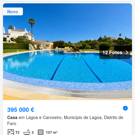
Novo
12 Fotos
395 000 €
Casa
em Lagoa e Carvoeiro, Município de Lagoa, Distrito de
Faro
T2
3
107 m²