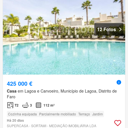
12 Fotos
425 000 €
Casa
em Lagoa e Carvoeiro, Município de Lagoa, Distrito de
Faro
T2
3
112 m²
Cozinha equipada
Parcialmente mobiliado
Terraço
Jardim
Há 20 dias
SUPERCASA - SORTAMI - MEDIAÇÃO IMOBILIÁRIA LDA