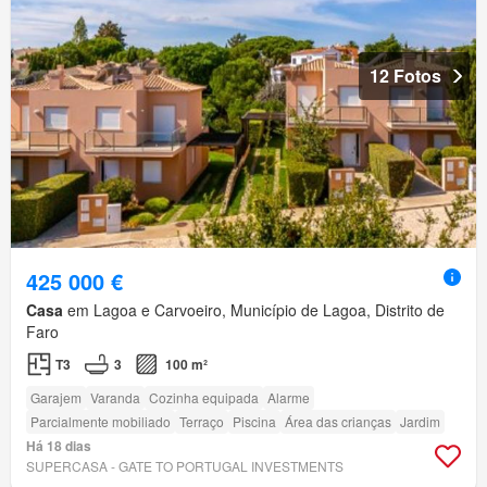
12 Fotos
425 000 €
Casa
em Lagoa e Carvoeiro, Município de Lagoa, Distrito de
Faro
T3
3
100 m²
Garajem
Varanda
Cozinha equipada
Alarme
Parcialmente mobiliado
Terraço
Piscina
Área das crianças
Jardim
Há 18 dias
SUPERCASA - GATE TO PORTUGAL INVESTMENTS