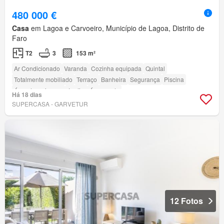
480 000 €
Casa
em Lagoa e Carvoeiro, Município de Lagoa, Distrito de
Faro
T2
3
153 m²
Ar Condicionado
Varanda
Cozinha equipada
Quintal
Totalmente mobiliado
Terraço
Banheira
Segurança
Piscina
Área das crianças
Jardim
Área verde
Há 18 dias
SUPERCASA - GARVETUR
12 Fotos