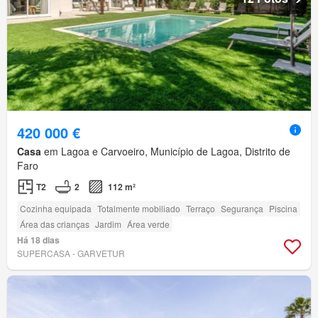
420 000 €
Casa
em Lagoa e Carvoeiro, Município de Lagoa, Distrito de
Faro
T2
2
112 m²
Cozinha equipada
Totalmente mobiliado
Terraço
Segurança
Piscina
Área das crianças
Jardim
Área verde
Há 18 dias
SUPERCASA - GARVETUR