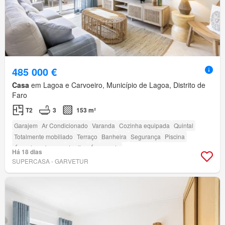
485 000 €
Casa
em Lagoa e Carvoeiro, Município de Lagoa, Distrito de
Faro
T2
3
153 m²
Garajem
Ar Condicionado
Varanda
Cozinha equipada
Quintal
Totalmente mobiliado
Terraço
Banheira
Segurança
Piscina
Área das crianças
Jardim
Área verde
Há 18 dias
SUPERCASA - GARVETUR