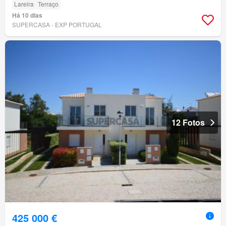
Lareira
Terraço
Há 10 dias
SUPERCASA - EXP PORTUGAL
12 Fotos
425 000 €