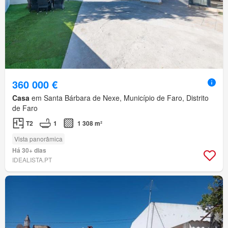
360 000 €
Casa
em Santa Bárbara de Nexe, Município de Faro, Distrito
de Faro
T2
1
1 308 m²
Vista panorâmica
Há 30+ dias
IDEALISTA.PT