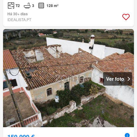
T2
3
128 m²
Há 30+ dias
IDEALISTA.PT
Ver foto
150 000 €