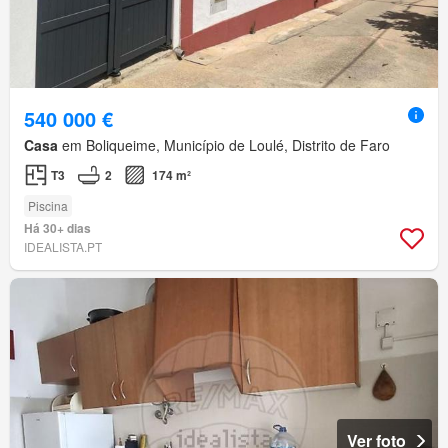
540 000 €
Casa
em Boliqueime, Município de Loulé, Distrito de Faro
T3
2
174 m²
Piscina
Há 30+ dias
IDEALISTA.PT
Ver foto