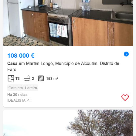
108 000 €
Casa
em Martim Longo, Município de Alcoutim, Distrito de
Faro
T3
2
153 m²
Garajem
Lareira
Há 30+ dias
IDEALISTA.PT