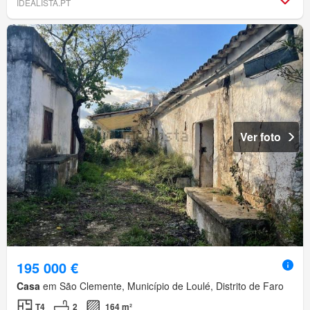
IDEALISTA.PT
Ver foto
195 000 €
Casa
em São Clemente, Município de Loulé, Distrito de Faro
T4
2
164 m²