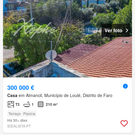
Ver foto
300 000 €
Casa
em Almancil, Município de Loulé, Distrito de Faro
T3
1
210 m²
Terraço
Piscina
Há 30+ dias
IDEALISTA.PT