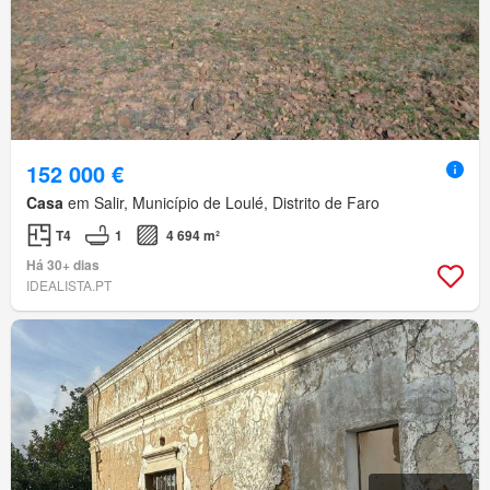
152 000 €
Casa
em Salir, Município de Loulé, Distrito de Faro
T4
1
4 694 m²
Há 30+ dias
IDEALISTA.PT