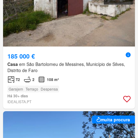
185 000 €
Casa
em São Bartolomeu de Messines, Município de Silves,
Distrito de Faro
T2
2
108 m²
Garajem
Terraço
Despensa
Há 30+ dias
IDEALISTA.PT
muita procura