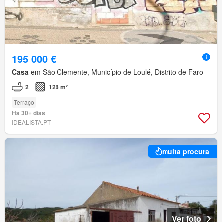
195 000 €
Casa
em São Clemente, Município de Loulé, Distrito de Faro
2
128 m²
Terraço
Há 30+ dias
IDEALISTA.PT
muita procura
Ver foto