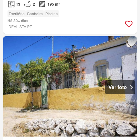
T3
2
195 m²
Escritório
Banheira
Piscina
Há 30+ dias
IDEALISTA.PT
Ver foto