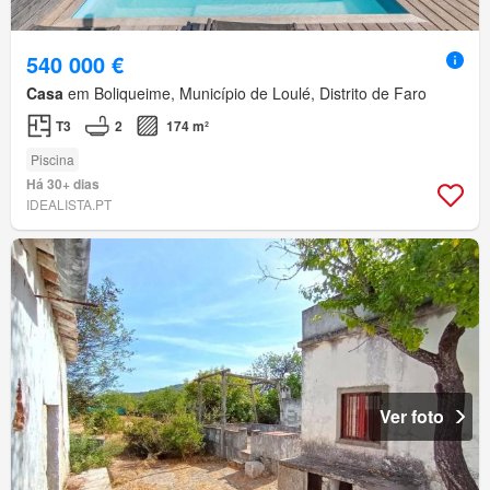
540 000 €
Casa
em Boliqueime, Município de Loulé, Distrito de Faro
T3
2
174 m²
Piscina
Há 30+ dias
IDEALISTA.PT
Ver foto