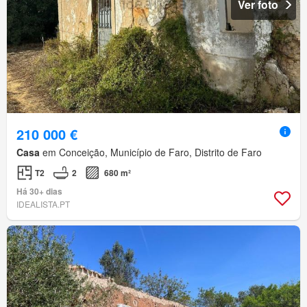
Ver foto
210 000 €
Casa
em Conceição, Município de Faro, Distrito de Faro
T2
2
680 m²
Há 30+ dias
IDEALISTA.PT