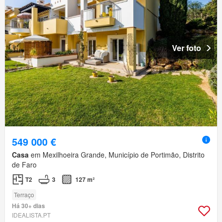
Ver foto
549 000 €
Casa
em Mexilhoeira Grande, Município de Portimão, Distrito
de Faro
T2
3
127 m²
Terraço
Há 30+ dias
IDEALISTA.PT