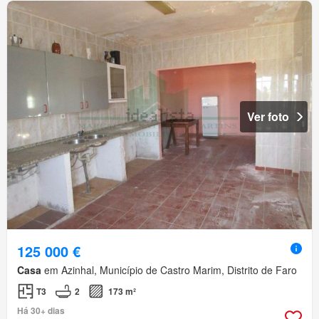
Ver foto
125 000 €
Casa
em Azinhal, Município de Castro Marim, Distrito de Faro
T3
2
173 m²
Há 30+ dias