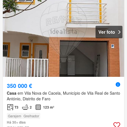
Ver foto
350 000 €
Casa
em Vila Nova de Cacela, Município de Vila Real de Santo
António, Distrito de Faro
T3
2
123 m²
Garajem
Grelhador
Há 30+ dias