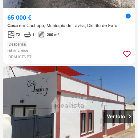
65 000 €
Casa
em Cachopo, Município de Tavira, Distrito de Faro
T2
1
200 m²
Despensa
Há 30+ dias
IDEALISTA.PT
Ver foto