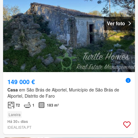
Ver foto
149 000 €
Casa
em São Brás de Alportel, Município de São Brás de
Alportel, Distrito de Faro
T2
1
183 m²
Lareira
Há 30+ dias
IDEALISTA.PT