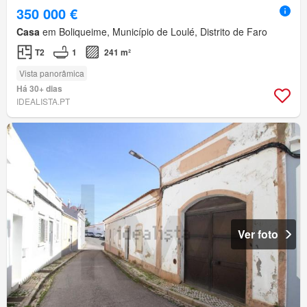
350 000 €
Casa
em Boliqueime, Município de Loulé, Distrito de Faro
T2
1
241 m²
Vista panorâmica
Há 30+ dias
IDEALISTA.PT
Ver foto