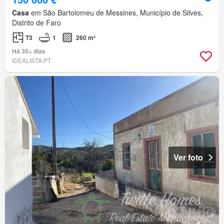
Casa
em São Bartolomeu de Messines, Município de Silves,
Distrito de Faro
T3
1
260 m²
Há 30+ dias
IDEALISTA.PT
Ver foto