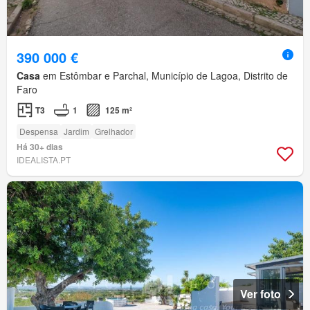
390 000 €
Casa
em Estômbar e Parchal, Município de Lagoa, Distrito de
Faro
T3
1
125 m²
Despensa
Jardim
Grelhador
Há 30+ dias
IDEALISTA.PT
Ver foto