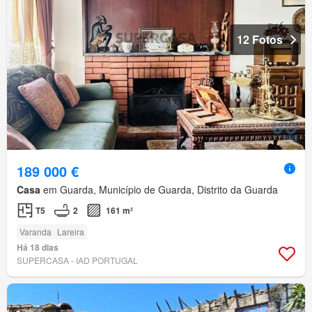
12 Fotos
189 000 €
Casa
em Guarda, Município de Guarda, Distrito da Guarda
T5
2
161 m²
Varanda
Lareira
Há 18 dias
SUPERCASA - IAD PORTUGAL