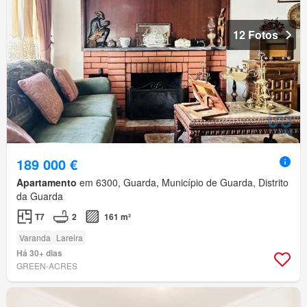
12 Fotos
189 000 €
Apartamento
em 6300, Guarda, Município de Guarda, Distrito
da Guarda
T7
2
161 m²
Varanda
Lareira
Há 30+ dias
GREEN-ACRES