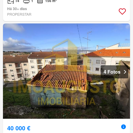
T4
1
156 m²
Há 30+ dias
PROPERSTAR
4 Fotos
40 000 €