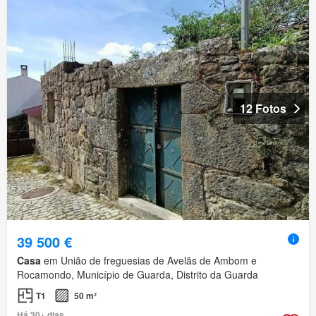
12 Fotos
39 500 €
Casa
em União de freguesias de Avelãs de Ambom e
Rocamondo, Município de Guarda, Distrito da Guarda
T1
50 m²
Há 30+ dias