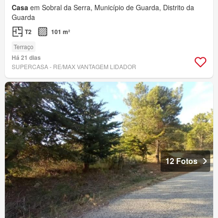
Casa
em Sobral da Serra, Município de Guarda, Distrito da
Guarda
T2
101 m²
Terraço
Há 21 dias
SUPERCASA - RE/MAX VANTAGEM LIDADOR
12 Fotos