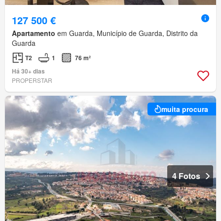
127 500 €
Apartamento
em Guarda, Município de Guarda, Distrito da
Guarda
T2
1
76 m²
Há 30+ dias
PROPERSTAR
muita procura
4 Fotos