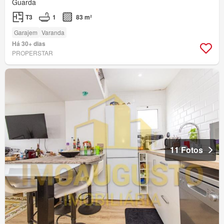
Guarda
T3
1
83 m²
Garajem
Varanda
Há 30+ dias
PROPERSTAR
11 Fotos