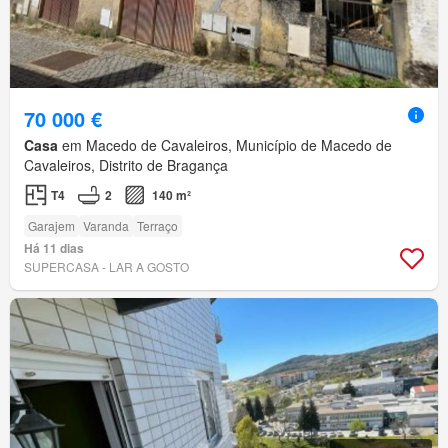
70 000 €
Casa
em Macedo de Cavaleiros, Município de Macedo de
Cavaleiros, Distrito de Bragança
T4
2
140 m²
Garajem
Varanda
Terraço
Há 11 dias
SUPERCASA - LAR A GOSTO