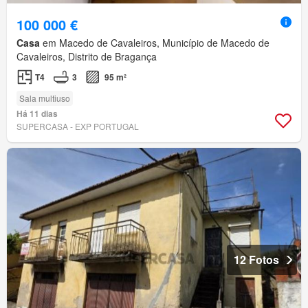
100 000 €
Casa
em Macedo de Cavaleiros, Município de Macedo de
Cavaleiros, Distrito de Bragança
T4
3
95 m²
Sala multiuso
Há 11 dias
SUPERCASA - EXP PORTUGAL
12 Fotos