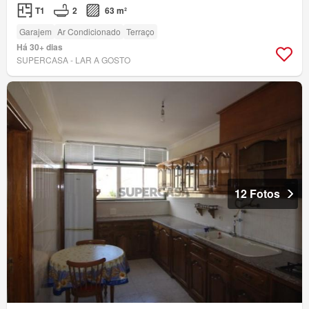
T1
2
63 m²
Garajem
Ar Condicionado
Terraço
Há 30+ dias
SUPERCASA - LAR A GOSTO
12 Fotos