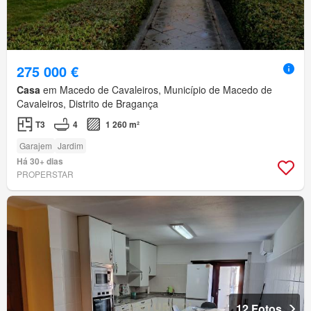
275 000 €
Casa
em Macedo de Cavaleiros, Município de Macedo de
Cavaleiros, Distrito de Bragança
T3
4
1 260 m²
Garajem
Jardim
Há 30+ dias
PROPERSTAR
12 Fotos