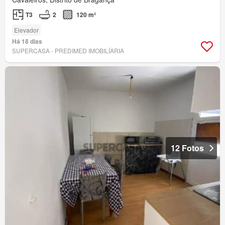
T3
2
120 m²
Elevador
Há 18 dias
SUPERCASA - PREDIMED IMOBILÍARIA
12 Fotos