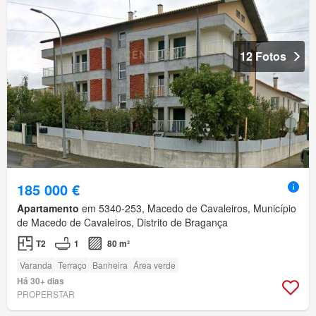
12 Fotos
185 000 €
Apartamento
em 5340-253, Macedo de Cavaleiros, Município
de Macedo de Cavaleiros, Distrito de Bragança
T2
1
80 m²
Varanda
Terraço
Banheira
Área verde
Há 30+ dias
PROPERSTAR