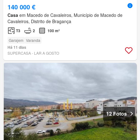
140 000 €
Casa
em Macedo de Cavaleiros, Município de Macedo de
Cavaleiros, Distrito de Bragança
T3
2
100 m²
Garajem
Varanda
Há 11 dias
SUPERCASA - LAR A GOSTO
12 Fotos