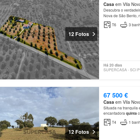
Casa
em Vila Nova
Descubra o verdadeir
Nova de São Bento, 
está equipada com el
T6
3
banh
12 Fotos
Há 20 dias
SU
67 500 €
Casa
em Vila Nova
Situada na tranquila 
encantadora
quinta
c
campo.
T4
1
banh
12 Fotos