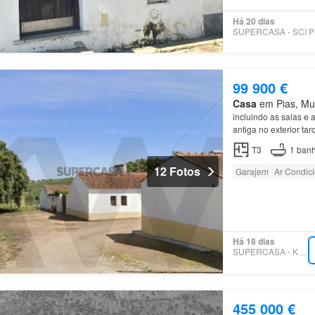
Há 20 dias
SU
99 900 €
Casa
em Pias, Mun
incluindo as salas e
antiga no exterior tar
T3
1
banh
12 Fotos
Garajem
Ar Condic
Há 18 dias
SUPERCASA - KW LEAD
455 000 €