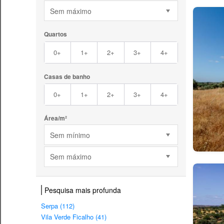
Sem máximo
Quartos
0+
1+
2+
3+
4+
Casas de banho
0+
1+
2+
3+
4+
Área/m²
Sem mínimo
Sem máximo
Pesquisa mais profunda
Serpa (112)
Vila Verde Ficalho (41)