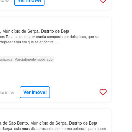
SUPERCASA - RE/MAX VANTAGEM MARKET
 Município de Serpa, Distrito de Beja
hes Trata-se de uma
moradia
composta por dois pisos, que se
irrepreensível em que se encontra…
quipada
Parcialmente mobiliado
Ver imóvel
SUPERCASA - RE/MAX IDEAL PAX E RE/MAX IDEAL MOR
 de São Bento, Município de Serpa, Distrito de Beja
de
Serpa
, esta
moradia
apresenta um enorme potencial para quem