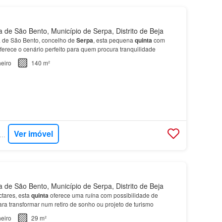
 de São Bento, Município de Serpa, Distrito de Beja
a de São Bento, concelho de
Serpa
, esta pequena
quinta
com
ferece o cenário perfeito para quem procura tranquilidade
eiro
140 m²
Ver imóvel
PERCASA - SCI PROPERTIES
 de São Bento, Município de Serpa, Distrito de Beja
tares, esta
quinta
oferece uma ruína com possibilidade de
ara transformar num retiro de sonho ou projeto de turismo
eiro
29 m²