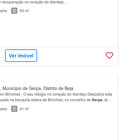
e recuperação no coração do Alentejo…
eiro
50 m²
Ver imóvel
PERCASA - SCI PROPERTIES
 Município de Serpa, Distrito de Beja
m Brinches - O seu refúgio no coração do Alentejo Descubra esta
tuada na tranquila aldeia de Brinches, no concelho de
Serpa
, ideal
alidade de vida, sossego e autenti…
eiro
41 m²