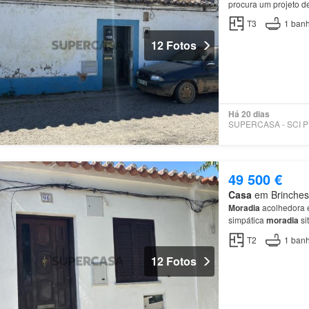
procura um projeto d
T3
1
banh
12 Fotos
Há 20 dias
SU
49 500 €
Casa
em Brinches,
Moradia
acolhedora e
simpática
moradia
si
para quem procura qu
T2
1
banh
12 Fotos