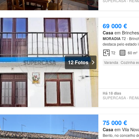
69 000 €
Casa
em Brinches,
MORADIA
T2 - Brinc
destaca pelo estado 
T2
60 m²
12 Fotos
Varanda
Cozinha e
Há 18 dias
75 000 €
Casa
em Vila Nova
Bento, no concelho 