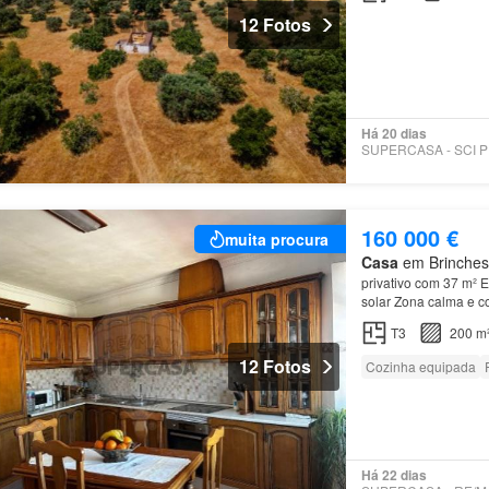
12 Fotos
Há 20 dias
SU
160 000 €
muita procura
Casa
em Brinches,
privativo com 37 m² 
solar Zona calma e c
ou investimento turís
T3
200 m
12 Fotos
Cozinha equipada
Há 22 dias