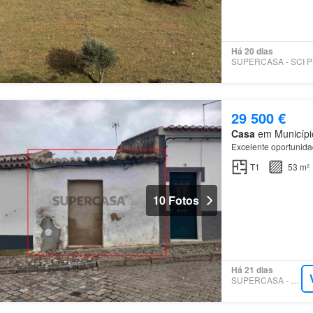
Há 20 dias
SU
29 500 €
Casa
em Município
Excelente oportunid
T1
53 m²
10 Fotos
Há 21 dias
SUPERCASA - FROGS