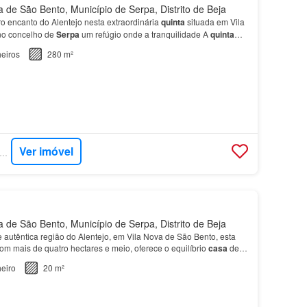
 de São Bento, Município de Serpa, Distrito de Beja
o encanto do Alentejo nesta extraordinária
quinta
situada em Vila
no concelho de
Serpa
um refúgio onde a tranquilidade A
quinta
etricidade da rede, furo com tratament…
eiros
280 m²
Ver imóvel
PERCASA - SCI PROPERTIES
 de São Bento, Município de Serpa, Distrito de Beja
e autêntica região do Alentejo, em Vila Nova de São Bento, esta
om mais de quatro hectares e meio, oferece o equilíbrio
casa
de
eiro
20 m²