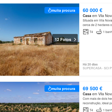
60 000 €
muita procura
Casa
em Vila Nova
Situada em Vila Nov
cerca de 2 hectares o
T4
1
banh
12 Fotos
Há 20 dias
SU
69 500 €
muita procura
Casa
em Vila Nova
Com mais de dois hec
reconstrução, ideal p
T4
1
banh