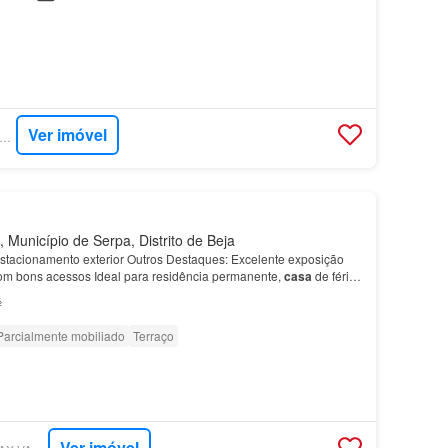
Ver imóvel
PERCASA - SCI PROPERTIES
 Município de Serpa, Distrito de Beja
Estacionamento exterior Outros Destaques: Excelente exposição
om bons acessos Ideal para residência permanente,
casa
de férias
tico Proximidade a comércio local, se…
²
Parcialmente mobiliado
Terraço
Ver imóvel