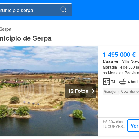
 Serpa
nicípio de Serpa
1 495 000 €
Casa
em Vila Nova
Moradia
T4 de 550 m2
no Monte da Boavist
T4
4
banh
12 Fotos
Garajem
Cozinha e
Há 30+ dias
Ver
LUXURYESTATE