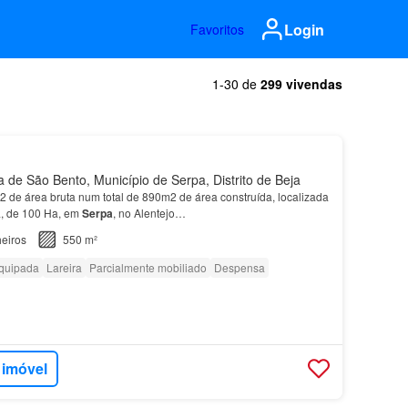
Login
Favoritos
1-30 de
299 vivendas
 de São Bento, Município de Serpa, Distrito de Beja
 de área bruta num total de 890m2 de área construída, localizada
a, de 100 Ha, em
Serpa
, no Alentejo…
eiros
550 m²
quipada
Lareira
Parcialmente mobiliado
Despensa
 imóvel