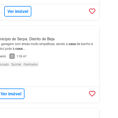
Ver imóvel
PERCASA - SCI PROPERTIES
icípio de Serpa, Distrito de Beja
 a garagem com áreas muito simpáticas, sendo a
casa
de banho à
doz junto à
casa
…
eiro
116 m²
ionado
Quintal
Grelhador
Ver imóvel