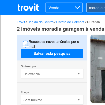
Venda
Trovit
Região do Centro
Distrito de Coimbra
Ourentã
2 imóveis moradia garagem à venda
Receba os novos anúncios por e-
mail
Salvar esta pesquisa
Ordenar por
Relevância
Preço
Sem mínimo