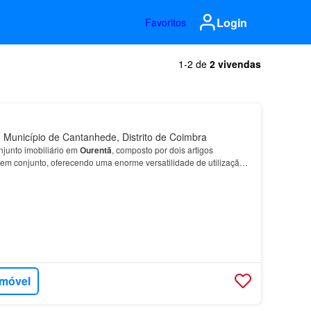
Login
Favoritos
1-2 de
2 vivendas
Município de Cantanhede, Distrito de Coimbra
junto imobiliário em
Ourentã
, composto por dois artigos
m conjunto, oferecendo uma enorme versatilidade de utilização
Artigo Autónomo): Espaço com 54 m², ideal para est…
imóvel