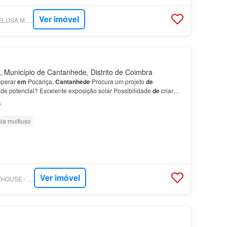
Ver imóvel
SUPERCASA - HOMELUSA MEDIAÇÃO IMOBILIÁRIA
 Município de Cantanhede, Distrito de Coimbra
uperar
em
Pocariça,
Cantanhede
Procura um projeto
de
nde potencial? Excelente exposição solar Possibilidade
de
criar
reas
de
lazer ?…
²
la multiuso
Ver imóvel
SUPERCASA - CENTHOUSE - MEDIAÇÃO DE SEGUROS E IMOBILIÁRIA, LDA