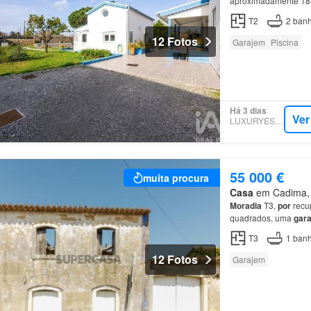
aproximadamente 18
garagem
e os restan
T2
2
banh
12 Fotos
Garajem
Piscina
Há 3 dias
Ver
LUXURYESTATE
55 000 €
muita procura
Casa
em Cadima, M
Moradia
T3,
por
recu
quadrados, uma
gar
do
município
de
Can
T3
1
banh
12 Fotos
Garajem