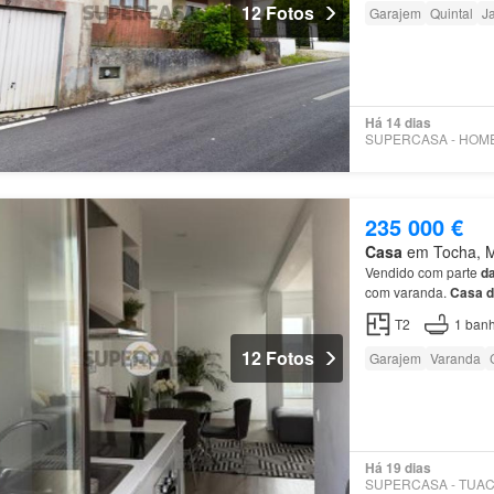
12 Fotos
Garajem
Quintal
J
Há 14 dias
235 000 €
Casa
em Tocha, Mu
Vendido com parte
d
com varanda.
Casa
d
T2
1
banh
12 Fotos
Garajem
Varanda
Há 19 dias