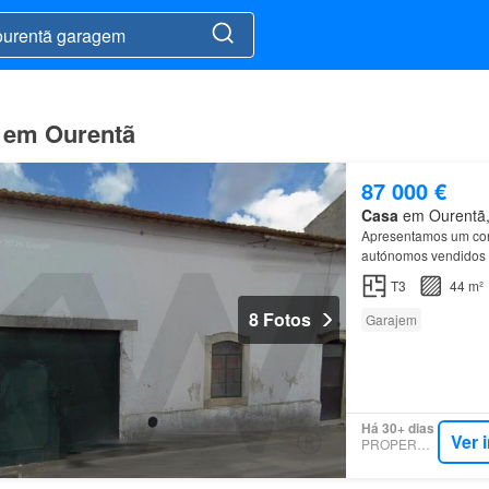
 em Ourentã
87 000 €
Casa
em Ourentã, 
Apresentamos um con
autónomos vendidos e
Garagem
em Anexo (
T3
44 m²
8 Fotos
Garajem
Há 30+ dias
Ver 
PROPERSTAR