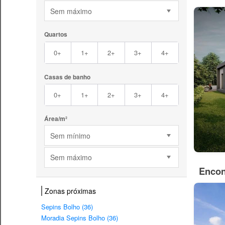
Sem máximo
Quartos
0+
1+
2+
3+
4+
Casas de banho
0+
1+
2+
3+
4+
Área/m²
Sem mínimo
Sem máximo
Encon
Zonas próximas
Sepins Bolho (36)
Moradia Sepins Bolho (36)