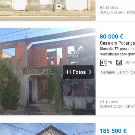
Há 19 dias
80 000 €
Casa
em Pocariça,
Moradia
T5
para
rec
reabilitação com gra
jardim,
garagem
e á
T5
190 m
11 Fotos
Garajem
Jardim
Sa
Há 10 dias
185 500 €