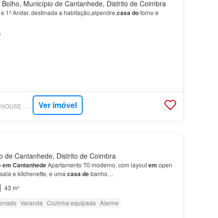
Bolho, Município de Cantanhede, Distrito de Coimbra
 e 1º Andar, destinada a habitação,alpendre,
casa
do
forno e
²
Ver imóvel
SUPERCASA - CENTHOUSE - MEDIAÇÃO DE SEGUROS E IMOBILIÁRIA, LDA
 de Cantanhede, Distrito de Coimbra
o
em
Cantanhede
Apartamento T0 moderno, com layout
em
open
sala e kitchenette, e uma
casa
de
banho…
43 m²
ionado
Varanda
Cozinha equipada
Alarme