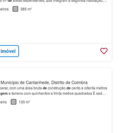
5 m²
de
áreas dependentes, que integram a segunda habitação, a
tes espaços anexos.…
eiros
385 m²
 imóvel
unicípio de Cantanhede, Distrito de Coimbra
perar, com uma área bruta
de
construção
de
cento e oitenta metros
agem
e terreno com quinhentos e trinta metros quadrados É sede
tanhede
que tem 390,88 km²
de
área e 34…
eiro
130 m²