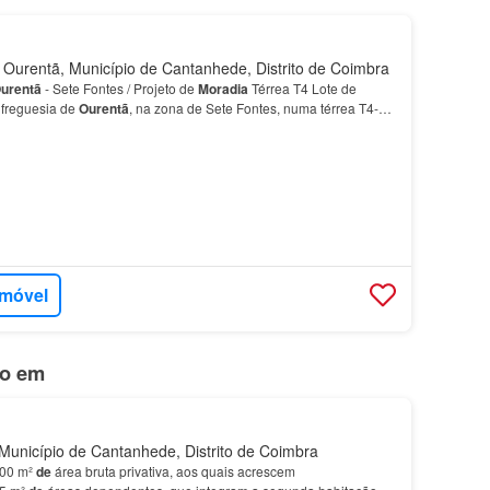
Ourentã, Município de Cantanhede, Distrito de Coimbra
urentã
- Sete Fontes / Projeto de
Moradia
Térrea T4 Lote de
 freguesia de
Ourentã
, na zona de Sete Fontes, numa térrea T4-
Áreas previstas no projeto: • Área de impla…
imóvel
do em
unicípio de Cantanhede, Distrito de Coimbra
00 m²
de
área bruta privativa, aos quais acrescem