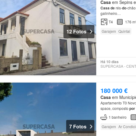
Casa
em Sepins e 
Casa
de
rés-
do
-chão
galinheiro…
T4
176 m
12 Fotos
Garajem
Quintal
Há 10 dias
180 000 €
Casa
em Município
Apartamento T0 Nov
space, composto
por
1
banheiro
7 Fotos
Garajem
Ar Condic