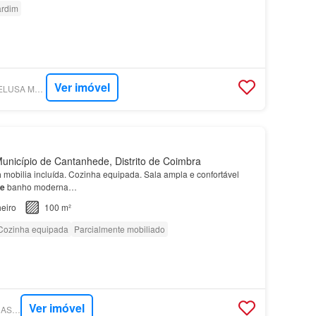
ardim
Ver imóvel
SUPERCASA - HOMELUSA MEDIAÇÃO IMOBILIÁRIA
nicípio de Cantanhede, Distrito de Coimbra
a
mobilia incluída. Cozinha equipada. Sala ampla e confortável
e
banho moderna…
eiro
100 m²
Cozinha equipada
Parcialmente mobiliado
Ver imóvel
SUPERCASA - TUACASA PORTUGAL