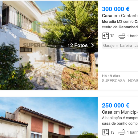
300 000 €
Casa
em Cantanhed
Moradia
M3 centro
C
centro
de
Cantanhed
T3
1
banh
12 Fotos
Garajem
Lareira
J
Há 19 dias
250 000 €
Casa
em Município
A habitação é compo
casa
de
banho comp
T3
1
banh