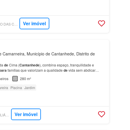
Ver imóvel
SUPERCASA - DIÁRIO DAS CASAS - SOCIEDADE DE MEDIAÇÃO IMOBILIÁRIA, LDA.
Camarneira, Município de Cantanhede, Distrito de
ada
de
Cima (
Cantanhede
), combina espaço, tranquilidade e
para
famílias que valorizam a qualidade
de
vida sem abdicar
quer estação Terreno lateral com 800 m² e 20 metr…
eiros
280 m²
reira
Piscina
Jardim
Ver imóvel
SUPERCASA - IMOBILIÁRIA HORIZONTE