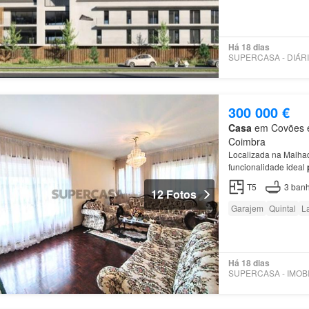
Há 18 dias
300 000 €
Casa
em Covões e 
Coimbra
Localizada na Malh
funcionalidade ideal
acolhedores
em
qual
T5
3
banh
12 Fotos
Garajem
Quintal
La
Há 18 dias