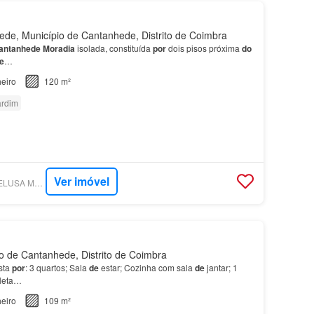
e, Município de Cantanhede, Distrito de Coimbra
antanhede
Moradia
isolada, constituída
por
dois pisos próxima
do
e
…
eiro
120 m²
ardim
Ver imóvel
SUPERCASA - HOMELUSA MEDIAÇÃO IMOBILIÁRIA
 de Cantanhede, Distrito de Coimbra
sta
por
: 3 quartos; Sala
de
estar; Cozinha com sala
de
jantar; 1
leta…
eiro
109 m²