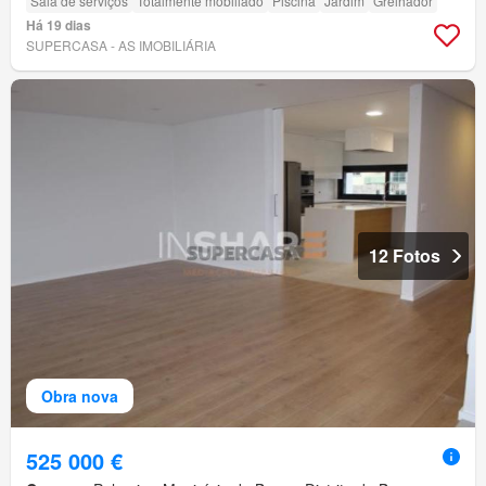
Sala de serviços
Totalmente mobiliado
Piscina
Jardim
Grelhador
Há 19 dias
SUPERCASA - AS IMOBILIÁRIA
12 Fotos
Obra nova
525 000 €