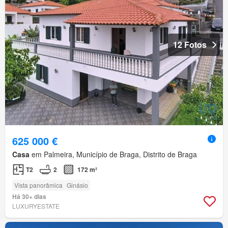
12 Fotos
625 000 €
Casa
em Palmeira, Município de Braga, Distrito de Braga
T2
2
172 m²
Vista panorâmica
Ginásio
Há 30+ dias
LUXURYESTATE