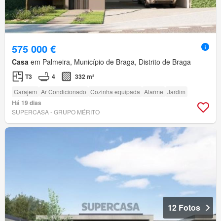
575 000 €
Casa
em Palmeira, Município de Braga, Distrito de Braga
T3
4
332 m²
Garajem
Ar Condicionado
Cozinha equipada
Alarme
Jardim
Há 19 dias
SUPERCASA - GRUPO MÉRITO
12 Fotos