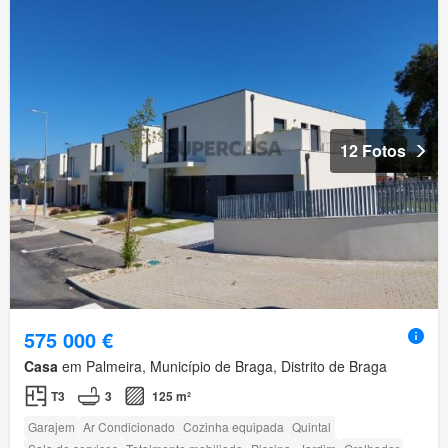
12 Fotos
575 000 €
Casa
em Palmeira, Município de Braga, Distrito de Braga
T3
3
125 m²
Garajem
Ar Condicionado
Cozinha equipada
Quintal