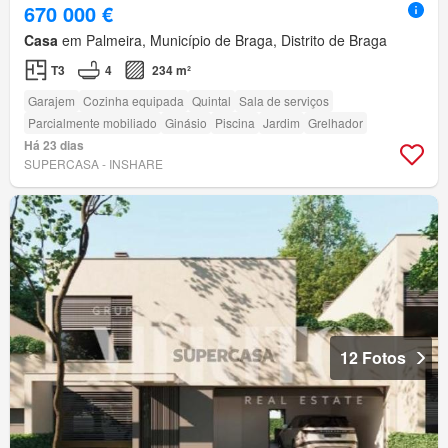
670 000 €
Casa
em Palmeira, Município de Braga, Distrito de Braga
T3
4
234 m²
Garajem
Cozinha equipada
Quintal
Sala de serviços
Parcialmente mobiliado
Ginásio
Piscina
Jardim
Grelhador
Há 23 dias
SUPERCASA - INSHARE
12 Fotos