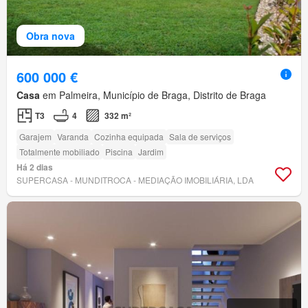
Obra nova
600 000 €
Casa
em Palmeira, Município de Braga, Distrito de Braga
T3
4
332 m²
Garajem
Varanda
Cozinha equipada
Sala de serviços
Totalmente mobiliado
Piscina
Jardim
Há 2 dias
SUPERCASA - MUNDITROCA - MEDIAÇÃO IMOBILIÁRIA, LDA