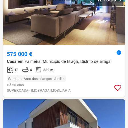
575 000 €
Casa
em Palmeira, Município de Braga, Distrito de Braga
T3
4
332 m²
Garajem
Área das crianças
Jardim
Há 20 dias
SUPERCASA - IMOBRAGA IMOBILIÁRIA