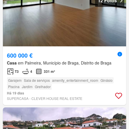
12 Fotos
600 000 €
Casa
em Palmeira, Município de Braga, Distrito de Braga
T3
4
331 m²
Garajem
Sala de serviços
amenity_entertainment_room
Ginásio
Piscina
Jardim
Grelhador
Há 19 dias
SUPERCASA - CLEVER HOUSE REAL ESTATE