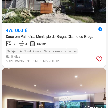
475 000 €
Casa
em Palmeira, Município de Braga, Distrito de Braga
T3
3
150 m²
Garajem
Ar Condicionado
Sala de serviços
Jardim
Há 18 dias
SUPERCASA - PREDIMED IMOBILÍARIA
12 Fotos