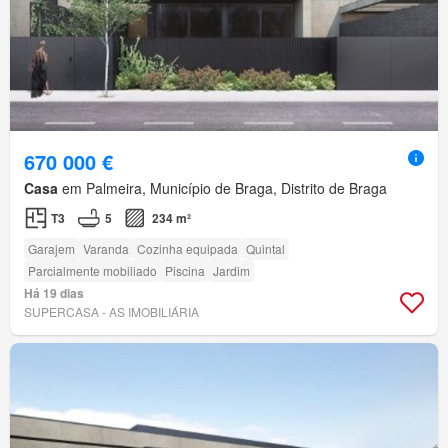
670 000 €
Casa
em Palmeira, Município de Braga, Distrito de Braga
T3
5
234 m²
Garajem
Varanda
Cozinha equipada
Quintal
Parcialmente mobiliado
Piscina
Jardim
Há 19 dias
SUPERCASA - AS IMOBILIÁRIA