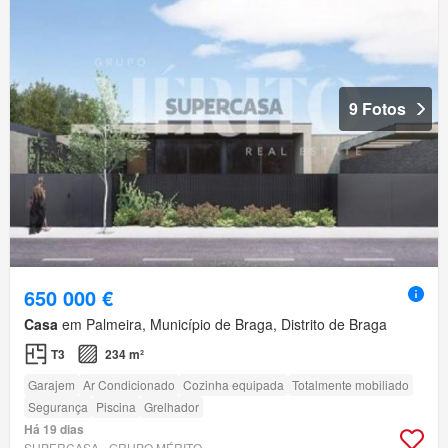
9 Fotos
650 000 €
Casa
em Palmeira, Município de Braga, Distrito de Braga
T3
234 m²
Garajem
Ar Condicionado
Cozinha equipada
Totalmente mobiliado
Segurança
Piscina
Grelhador
Há 19 dias
SUPERCASA - GRUPO MÉRITO