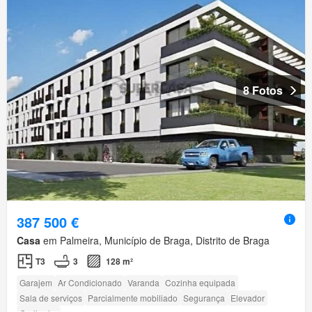
8 Fotos
387 500 €
Casa
em Palmeira, Município de Braga, Distrito de Braga
T3
3
128 m²
Garajem
Ar Condicionado
Varanda
Cozinha equipada
Sala de serviços
Parcialmente mobiliado
Segurança
Elevador