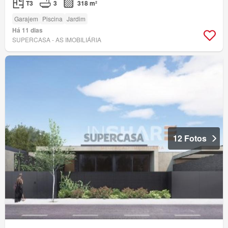
T3
3
318 m²
Garajem
Piscina
Jardim
Há 11 dias
SUPERCASA - AS IMOBILIÁRIA
12 Fotos