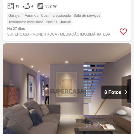
T3
4
332 m²
Garajem
Varanda
Cozinha equipada
Sala de serviços
Totalmente mobiliado
Piscina
Jardim
Há 27 dias
SUPERCASA - MUNDITROCA - MEDIAÇÃO IMOBILIÁRIA, LDA
8 Fotos