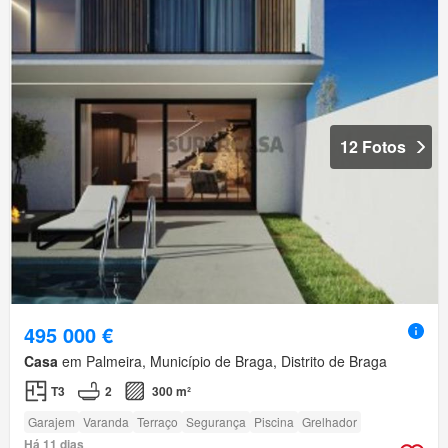
12 Fotos
495 000 €
Casa
em Palmeira, Município de Braga, Distrito de Braga
T3
2
300 m²
Garajem
Varanda
Terraço
Segurança
Piscina
Grelhador
Há 11 dias