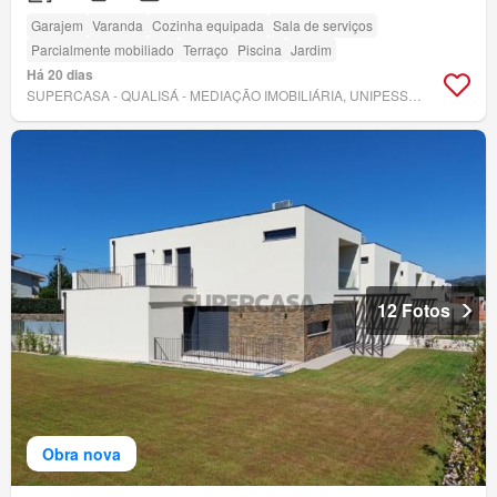
Garajem
Varanda
Cozinha equipada
Sala de serviços
Parcialmente mobiliado
Terraço
Piscina
Jardim
Há 20 dias
SUPERCASA - QUALISÁ - MEDIAÇÃO IMOBILIÁRIA, UNIPESSOAL LDA.
12 Fotos
Obra nova