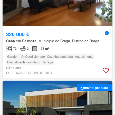
320 000 €
Casa
em Palmeira, Município de Braga, Distrito de Braga
T3
3
137 m²
Garajem
Ar Condicionado
Cozinha equipada
Aquecimento
Parcialmente mobiliado
Terraço
Há 16 dias
SUPERCASA - GRUPO MÉRITO
muita procura