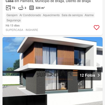
Casa
em Palmeira, Município de Braga, Distrito de Braga
T3
3
324 m²
Garajem
Ar Condicionado
Aquecimento
Sala de serviços
Alarme
Segurança
Há 13 dias
SUPERCASA - INSHARE
12 Fotos