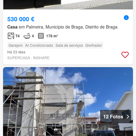
530 000 €
Casa
em Palmeira, Município de Braga, Distrito de Braga
T4
4
178 m²
Garajem
Ar Condicionado
Sala de serviços
Grelhador
Há 23 dias
SUPERCASA - INSHARE
12 Fotos