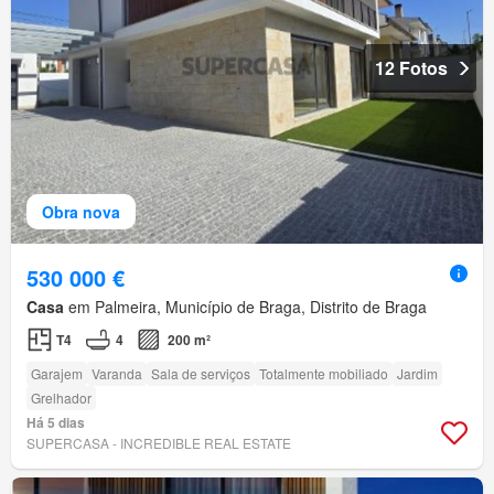
12 Fotos
Obra nova
530 000 €
Casa
em Palmeira, Município de Braga, Distrito de Braga
T4
4
200 m²
Garajem
Varanda
Sala de serviços
Totalmente mobiliado
Jardim
Grelhador
Há 5 dias
SUPERCASA - INCREDIBLE REAL ESTATE