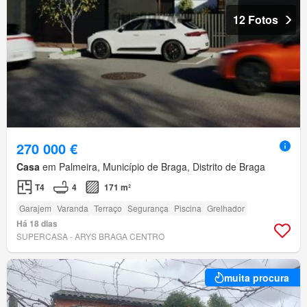
12 Fotos
270 000 €
Casa
em Palmeira, Município de Braga, Distrito de Braga
T4
4
171 m²
Garajem
Varanda
Terraço
Segurança
Piscina
Grelhador
Há 18 dias
SUPERCASA - ARYS BRAGA CENTRO
muita procura