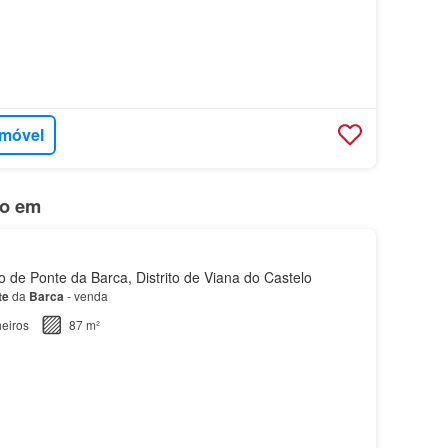
de
! Avenida António Sérgio, 585253 721 751…
imóvel
do em
 de Ponte da Barca, Distrito de Viana do Castelo
te
da
Barca
- venda
eiros
87 m²