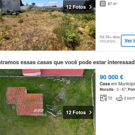
Imobiliária -
Vila
Ver
87 m²
12 Fotos
Há 30+ dias
Ver 
PROPERSTAR
tramos essas casas que você pode estar interessa
90 000 €
Casa
em Município
Moradia
- 2 - 87:
Pon
T2
2
banh
12 Fotos