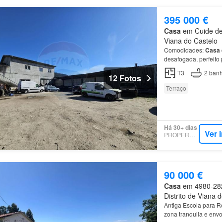
395 000 €
Casa
em Cuide de 
Viana do Castelo
Comodidades:
Casa
desafogada, perfeit
T3
2
banh
12 Fotos
Terraço
Há 30+ dias
Ver 
PROPERSTAR
90 000 €
Casa
em 4980-282,
Distrito de Viana 
Antiga Escola para 
zona tranquila e envo