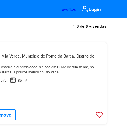
Login
Favoritos
1-3 de
3 vivendas
Vila Verde, Município de Ponte da Barca, Distrito de
 charme e autenticidade, situada em
Cuide
de
Vila
Verde
, no
a
Barca
, a poucos metros do Rio Vade…
eiro
85 m²
imóvel