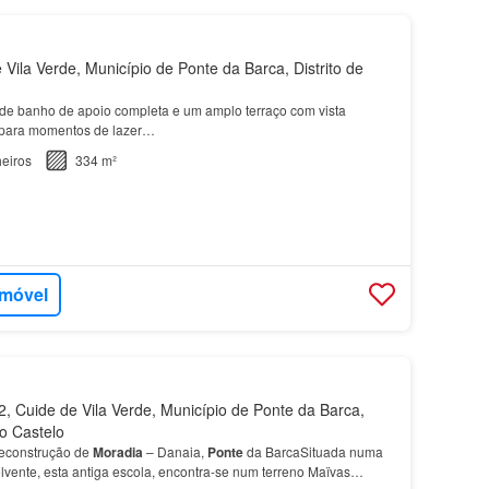
Vila Verde, Município de Ponte da Barca, Distrito de
de banho de apoio completa e um amplo terraço com vista
o para momentos de lazer…
eiros
334 m²
imóvel
 Cuide de Vila Verde, Município de Ponte da Barca,
do Castelo
Reconstrução de
Moradia
– Danaia,
Ponte
da BarcaSituada numa
lvente, esta antiga escola, encontra-se num terreno Maïvas