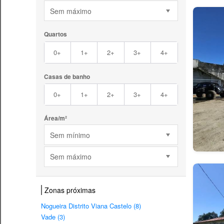
Sem máximo
Quartos
0+
1+
2+
3+
4+
Casas de banho
0+
1+
2+
3+
4+
Área/m²
Sem mínimo
Sem máximo
Zonas próximas
Nogueira Distrito Viana Castelo (8)
Vade (3)