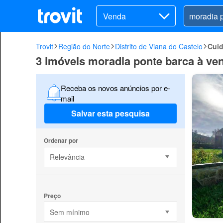
Venda
Trovit
Região do Norte
Distrito de Viana do Castelo
Cuid
3 imóveis moradia ponte barca à ve
Receba os novos anúncios por e-
mail
Salvar esta pesquisa
Ordenar por
Relevância
Preço
Sem mínimo