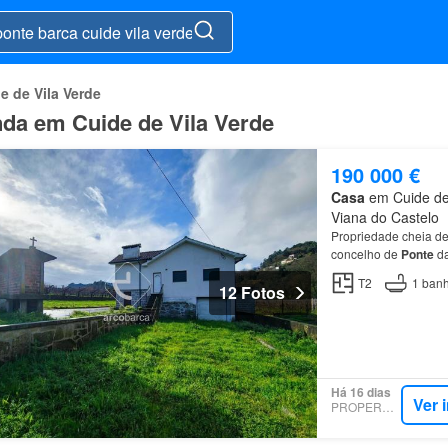
e de Vila Verde
nda em Cuide de Vila Verde
190 000 €
Casa
em Cuide de 
Viana do Castelo
Propriedade cheia de
concelho de
Ponte
d
T2
1
banh
12 Fotos
Há 16 dias
Ver 
PROPERSTAR