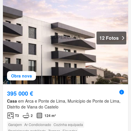
12 Fotos
Obra nova
395 000 €
Casa
em Arca e Ponte de Lima, Município de Ponte de Lima,
Distrito de Viana do Castelo
T3
2
124 m²
Garajem
Ar Condicionado
Cozinha equipada
Parcialmente mobiliado
Terraço
Elevador