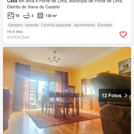
Casa
em Arca e Ponte de Lima, Município de Ponte de Lima,
Distrito de Viana do Castelo
T4
3
130 m²
Garajem
Varanda
Cozinha equipada
Aquecimento
Elevador
Há 8 dias
SUPERCASA
12 Fotos