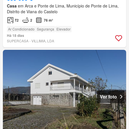
Casa
em Arca e Ponte de Lima, Município de Ponte de Lima,
Distrito de Viana do Castelo
T2
2
76 m²
Ar Condicionado
Segurança
Elevador
Há 18 dias
SUPERCASA - VILLIMIA, LDA
Ver foto