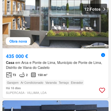
12 Fotos
Obra nova
435 000 €
Casa
em Arca e Ponte de Lima, Município de Ponte de Lima,
Distrito de Viana do Castelo
T3
2
150 m²
Garajem
Ar Condicionado
Varanda
Terraço
Elevador
Há 18 dias
SUPERCASA - VILLIMIA, LDA