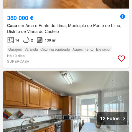
360 000 €
Casa
em Arca e Ponte de Lima, Município de Ponte de Lima,
Distrito de Viana do Castelo
T4
2
130 m²
Garajem
Varanda
Cozinha equipada
Aquecimento
Elevador
Há 10 dias
SUPERCASA
12 Fotos