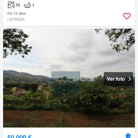
T3
1
Há 15 dias
LISTANZA
Ver foto
50 000 €