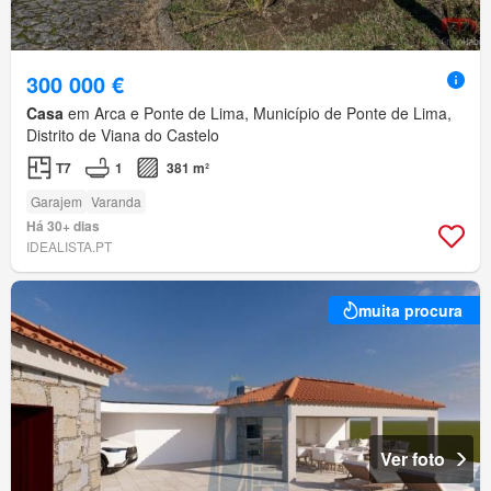
300 000 €
Casa
em Arca e Ponte de Lima, Município de Ponte de Lima,
Distrito de Viana do Castelo
T7
1
381 m²
Garajem
Varanda
Há 30+ dias
IDEALISTA.PT
muita procura
Ver foto