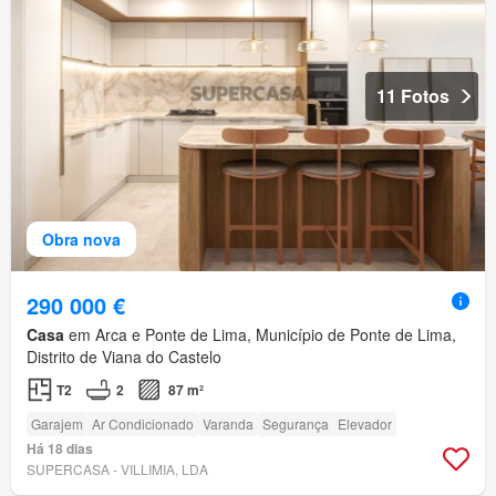
11 Fotos
Obra nova
290 000 €
Casa
em Arca e Ponte de Lima, Município de Ponte de Lima,
Distrito de Viana do Castelo
T2
2
87 m²
Garajem
Ar Condicionado
Varanda
Segurança
Elevador
Há 18 dias
SUPERCASA - VILLIMIA, LDA