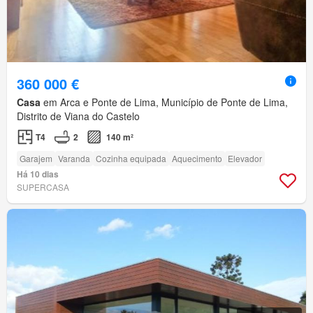
360 000 €
Casa
em Arca e Ponte de Lima, Município de Ponte de Lima,
Distrito de Viana do Castelo
T4
2
140 m²
Garajem
Varanda
Cozinha equipada
Aquecimento
Elevador
Há 10 dias
SUPERCASA