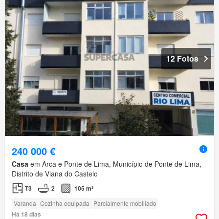
12 Fotos
240 000 €
Casa
em Arca e Ponte de Lima, Município de Ponte de Lima,
Distrito de Viana do Castelo
T3
2
105 m²
Varanda
Cozinha equipada
Parcialmente mobiliado
Há 18 dias