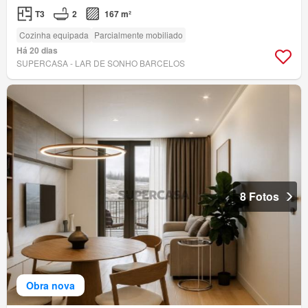
T3
2
167 m²
Cozinha equipada
Parcialmente mobiliado
Há 20 dias
SUPERCASA - LAR DE SONHO BARCELOS
8 Fotos
Obra nova