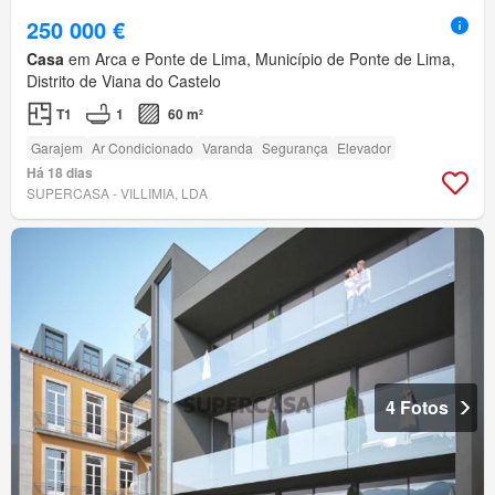
250 000 €
Casa
em Arca e Ponte de Lima, Município de Ponte de Lima,
Distrito de Viana do Castelo
T1
1
60 m²
Garajem
Ar Condicionado
Varanda
Segurança
Elevador
Há 18 dias
SUPERCASA - VILLIMIA, LDA
4 Fotos