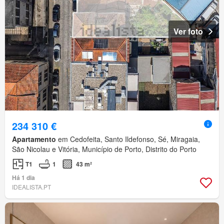
Ver foto
234 310 €
Apartamento
em Cedofeita, Santo Ildefonso, Sé, Miragaia,
São Nicolau e Vitória, Município de Porto, Distrito do Porto
T1
1
43 m²
Há 1 dia
IDEALISTA.PT