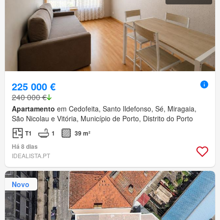
225 000 €
240 000 €
Apartamento
em Cedofeita, Santo Ildefonso, Sé, Miragaia,
São Nicolau e Vitória, Município de Porto, Distrito do Porto
T1
1
39 m²
Há 8 dias
IDEALISTA.PT
Novo