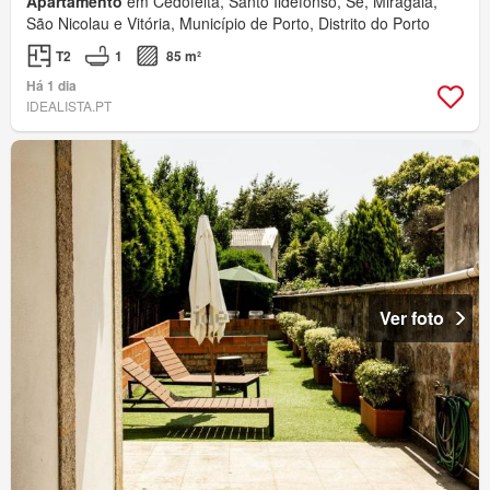
Apartamento
em Cedofeita, Santo Ildefonso, Sé, Miragaia,
São Nicolau e Vitória, Município de Porto, Distrito do Porto
T2
1
85 m²
Há 1 dia
IDEALISTA.PT
Ver foto