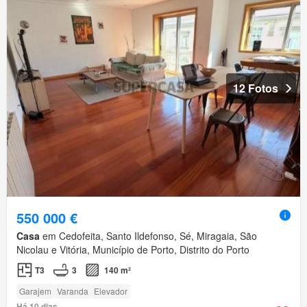
12 Fotos
550 000 €
Casa
em Cedofeita, Santo Ildefonso, Sé, Miragaia, São
Nicolau e Vitória, Município de Porto, Distrito do Porto
T3
3
140 m²
Garajem
Varanda
Elevador
Há 10 dias