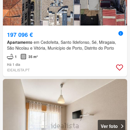
197 096 €
Apartamento
em Cedofeita, Santo Ildefonso, Sé, Miragaia,
São Nicolau e Vitória, Município de Porto, Distrito do Porto
1
35 m²
Há 1 dia
IDEALISTA.PT
Ver foto