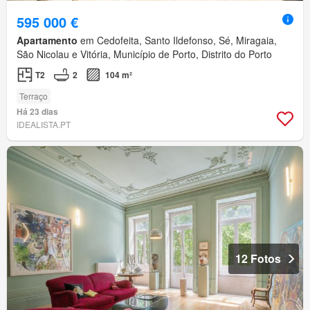
595 000 €
Apartamento
em Cedofeita, Santo Ildefonso, Sé, Miragaia,
São Nicolau e Vitória, Município de Porto, Distrito do Porto
T2
2
104 m²
Terraço
Há 23 dias
IDEALISTA.PT
12 Fotos