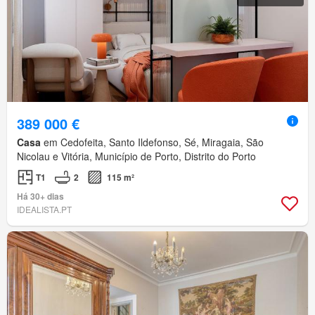
389 000 €
Casa
em Cedofeita, Santo Ildefonso, Sé, Miragaia, São
Nicolau e Vitória, Município de Porto, Distrito do Porto
T1
2
115 m²
Há 30+ dias
IDEALISTA.PT