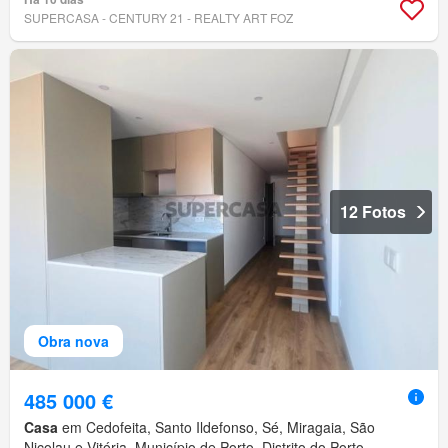
SUPERCASA - CENTURY 21 - REALTY ART FOZ
12 Fotos
Obra nova
485 000 €
Casa
em Cedofeita, Santo Ildefonso, Sé, Miragaia, São
Nicolau e Vitória, Município de Porto, Distrito do Porto