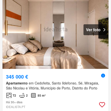
Ver foto
345 000 €
Apartamento
em Cedofeita, Santo Ildefonso, Sé, Miragaia,
São Nicolau e Vitória, Município de Porto, Distrito do Porto
T2
2
85 m²
Há 30+ dias
IDEALISTA.PT