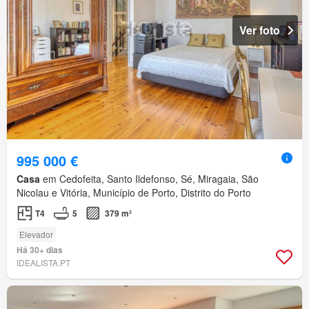
Ver foto
995 000 €
Casa
em Cedofeita, Santo Ildefonso, Sé, Miragaia, São
Nicolau e Vitória, Município de Porto, Distrito do Porto
T4
5
379 m²
Elevador
Há 30+ dias
IDEALISTA.PT