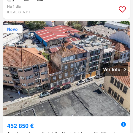
Há 1 dia
IDEALISTA.PT
Novo
Ver foto
452 850 €