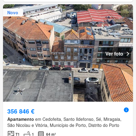
Novo
Ver foto
356 846 €
Apartamento
em Cedofeita, Santo Ildefonso, Sé, Miragaia,
São Nicolau e Vitória, Município de Porto, Distrito do Porto
T1
1
64 m²