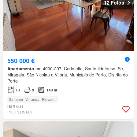
12 Fotos
550 000 €
Apartamento
em 4000-207, Cedofeita, Santo Ildefonso, Sé,
Miragaia, São Nicolau e Vitória, Município de Porto, Distrito do
Porto
T3
3
140 m²
Garajem
Varanda
Elevador
Há 9 dias
PROPERSTAR