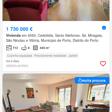
1 730 000 €
Vivienda
em 4050, Cedofeita, Santo Ildefonso, Sé, Miragaia,
São Nicolau e Vitória, Município de Porto, Distrito do Porto
T12
6
440 m²
Cozinha equipada
Parcialmente mobiliado
Jardim
Há 8 dias
GREEN-ACRES
muita procura