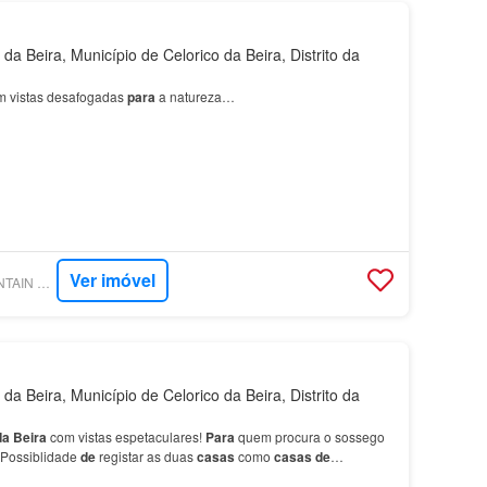
a Beira, Município de Celorico da Beira, Distrito da
m vistas desafogadas
para
a natureza…
Ver imóvel
SUPERCASA - MOUNTAIN HOME IMOBILIÁRIA
a Beira, Município de Celorico da Beira, Distrito da
da
Beira
com vistas espetaculares!
Para
quem procura o sossego
 Possiblidade
de
registar as duas
casas
como
casas
de