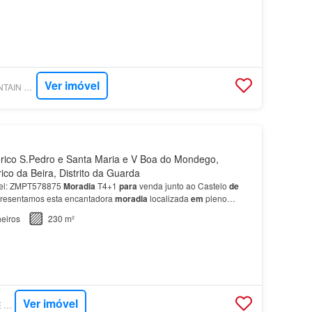
Ver imóvel
SUPERCASA - MOUNTAIN HOME IMOBILIÁRIA
rico S.Pedro e Santa Maria e V Boa do Mondego,
ico da Beira, Distrito da Guarda
el: ZMPT578875
Moradia
T4+1
para
venda junto ao Castelo
de
resentamos esta encantadora
moradia
localizada
em
pleno
Celorico
da
Beira
, a escassos metros
do
seu embl…
eiros
230 m²
Ver imóvel
SUPERCASA - ZOME GRUPO VIVA