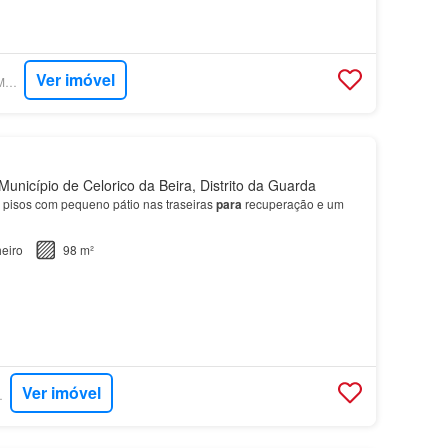
Ver imóvel
SUPERCASA - THE MAJORD'HOME
unicípio de Celorico da Beira, Distrito da Guarda
 pisos com pequeno pátio nas traseiras
para
recuperação e um
eiro
98 m²
Ver imóvel
RTUGAL