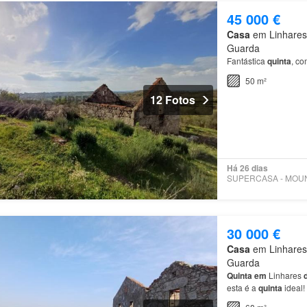
45 000 €
Casa
em Linhares d
Guarda
Fantástica
quinta
, co
50 m²
12 Fotos
Há 26 dias
30 000 €
Casa
em Linhares d
Guarda
Quinta
em
Linhares
esta é a
quinta
ideal!
habitação…