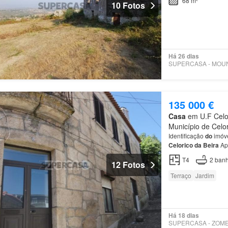
68 m²
10 Fotos
Há 26 dias
135 000 €
Casa
em U.F Celo
Município de Celor
Identificação
do
imóv
Celorico
da
Beira
Ap
coração histórico
de
T4
2
banh
12 Fotos
Terraço
Jardim
Há 18 dias