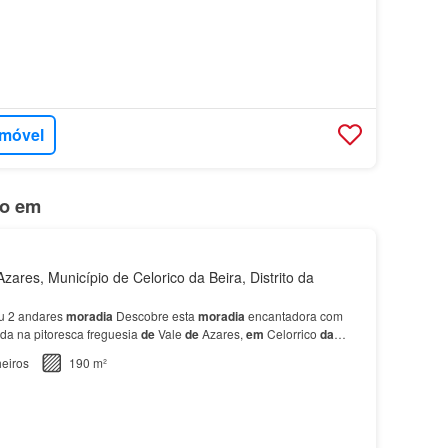
imóvel
do em
ares, Município de Celorico da Beira, Distrito da
ou 2 andares
moradia
Descobre esta
moradia
encantadora com
da na pitoresca freguesia
de
Vale
de
Azares,
em
Celorrico
da
eiros
190 m²