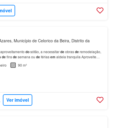
imóvel
ares, Município de Celorico da Beira, Distrito da
 aproveitamento
do
sótão, a necessitar
de
obras
de
remodelação,
a
de
fins
de
semana ou
de
férias
em
aldeia tranquila Aproveite
ra
ter a sua
casa
de
fins de semana ou…
eiro
90 m²
Ver imóvel
RTUGAL