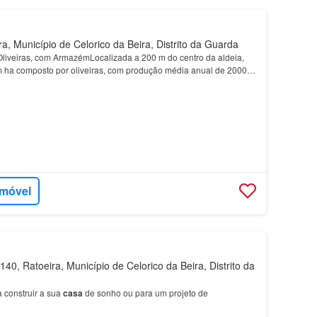
, Município de Celorico da Beira, Distrito da Guarda
liveiras, com ArmazémLocalizada a 200 m do centro da aldeia,
 ha composto por oliveiras, com produção média anual de 20000
azéns, um canil e ainda 1 quarto, 1 wc e…
imóvel
0, Ratoeira, Município de Celorico da Beira, Distrito da
a construir a sua
casa
de sonho ou para um projeto de