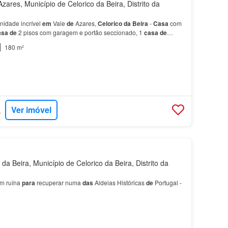
ares, Município de Celorico da Beira, Distrito da
nidade incrível
em
Vale
de
Azares,
Celorico
da
Beira
-
Casa
com
asa
de
2 pisos com garagem e portão seccionado, 1
casa
de
 na lateral e terraço com Vistas Únicas e De…
180 m²
Ver imóvel
RTUGAL
a Beira, Município de Celorico da Beira, Distrito da
m ruína
para
recuperar numa
das
Aldeias Históricas
de
Portugal -