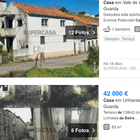
Casa
em Vale de Az
Guarda
Descubra esta oportu
Enorme Potencial!
C
banho, pequeno pátio
1
banheiro
12 Fotos
Garajem
Terraço
Há 18 dias
SUPERCASA - IAD PO
42 000 €
Casa
em Linhares d
Guarda
Terreno
de
138m2 co
Linhares
da
Beira
…
63 m²
6 Fotos