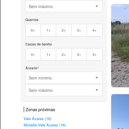
Sem máximo
Quartos
0+
1+
2+
3+
4+
Casas de banho
0+
1+
2+
3+
4+
Área/m²
Sem mínimo
Sem máximo
Zonas próximas
Vale Azares (16)
Moradia Vale Azares (16)