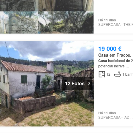
Há 11 dias
19 000 €
Casa
em Prados, M
Casa
tradicional
de
2
potencial incrível…
T2
1
banh
12 Fotos
Há 11 dias
SUPERCASA - IAD PO