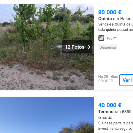
90 000 €
Quinta
em Ratoeira
Vende-se
Quinta
de O
esta
quinta
possui um
euros, e por dois arm
168 m²
12 Fotos
Despensa
Há 30+ dias
Ver 
PROPERSTAR
40 000 €
Terreno
em 6360-14
Guarda
É a base perfeita par
investimento seguro.