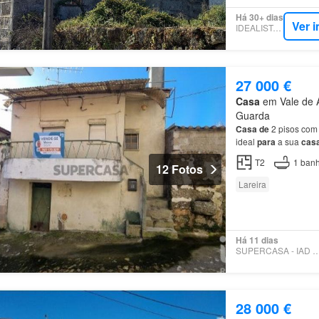
Há 30+ dias
Ver 
IDEALISTA.PT
27 000 €
Casa
em Vale de Az
Guarda
Casa
de
2 pisos com
ideal
para
a sua
cas
esta Oportunidade
pa
T2
1
banh
12 Fotos
Lareira
Há 11 dias
SUPERCASA - IAD PO
28 000 €