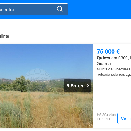
ira
75 000 €
Quinta
em 6360, Ra
Guarda
Quinta
de 5 hectares 
rodeada pela pasiagem
9 Fotos
Há 30+ dias
Ver 
PROPERSTAR