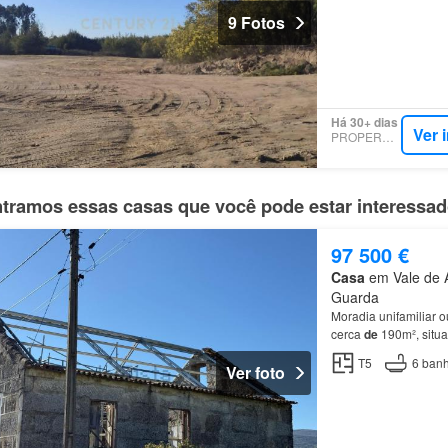
9 Fotos
Há 30+ dias
Ver 
PROPERSTAR
tramos essas casas que você pode estar interessa
97 500 €
Casa
em Vale de Az
Guarda
Moradia unifamiliar 
cerca
de
190m², situa
Beira
…
T5
6
banh
Ver foto