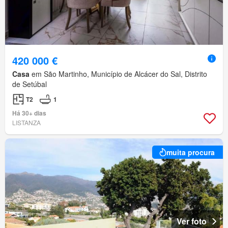
420 000 €
Casa
em São Martinho, Município de Alcácer do Sal, Distrito
de Setúbal
T2
1
Há 30+ dias
LISTANZA
muita procura
Ver foto