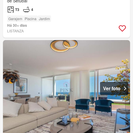
de Setúbal
T3
4
Garajem
Piscina
Jardim
Há 30+ dias
LISTANZA
Ver foto