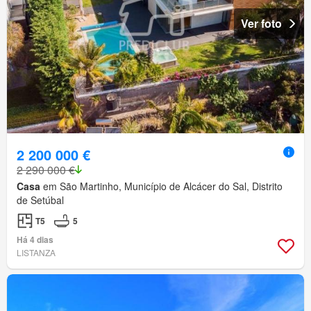
Ver foto
2 200 000 €
2 290 000 €
Casa
em São Martinho, Município de Alcácer do Sal, Distrito
de Setúbal
T5
5
Há 4 dias
LISTANZA