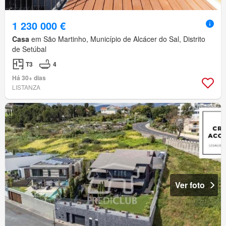
1 230 000 €
Casa
em São Martinho, Município de Alcácer do Sal, Distrito
de Setúbal
T3
4
Há 30+ dias
LISTANZA
Ver foto