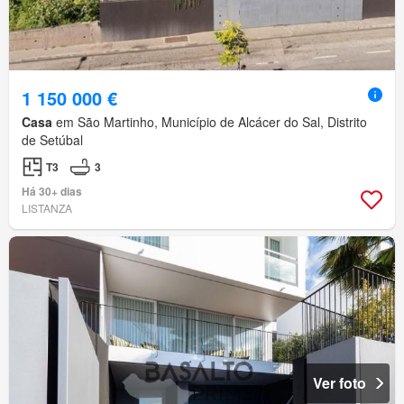
1 150 000 €
Casa
em São Martinho, Município de Alcácer do Sal, Distrito
de Setúbal
T3
3
Há 30+ dias
LISTANZA
Ver foto