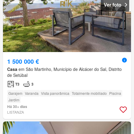
Ver foto
1 500 000 €
Casa
em São Martinho, Município de Alcácer do Sal, Distrito
de Setúbal
T3
3
Garajem
Varanda
Vista panorâmica
Totalmente mobiliado
Piscina
Jardim
Há 30+ dias
LISTANZA