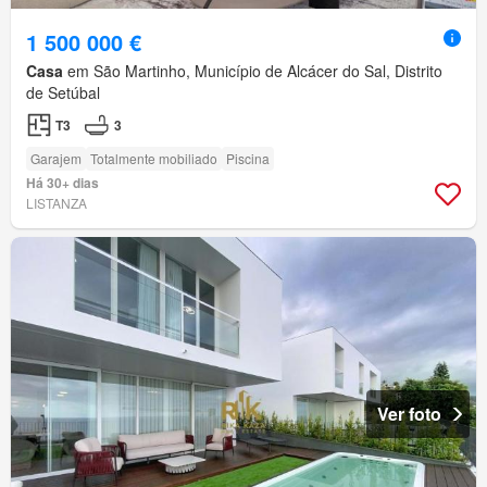
1 500 000 €
Casa
em São Martinho, Município de Alcácer do Sal, Distrito
de Setúbal
T3
3
Garajem
Totalmente mobiliado
Piscina
Há 30+ dias
LISTANZA
Ver foto