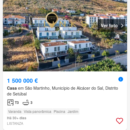
Ver foto
1 500 000 €
Casa
em São Martinho, Município de Alcácer do Sal, Distrito
de Setúbal
T3
3
Varanda
Vista panorâmica
Piscina
Jardim
Há 30+ dias
LISTANZA