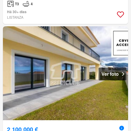
T3
4
Há 30+ dias
LISTANZA
Ver foto
2 100 000 €