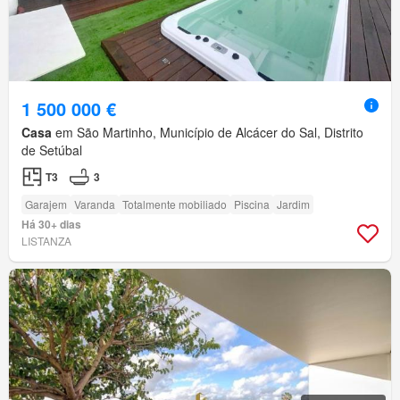
1 500 000 €
Casa
em São Martinho, Município de Alcácer do Sal, Distrito
de Setúbal
T3
3
Garajem
Varanda
Totalmente mobiliado
Piscina
Jardim
Há 30+ dias
LISTANZA