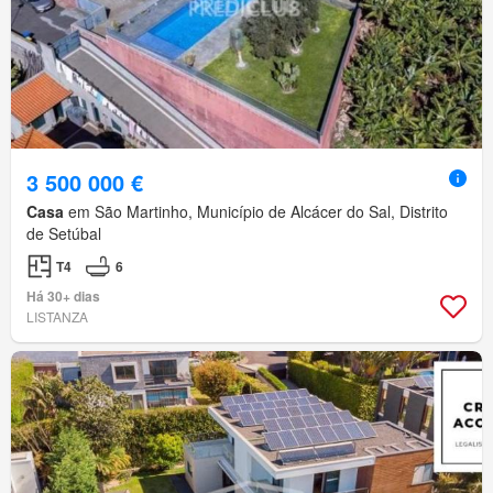
3 500 000 €
Casa
em São Martinho, Município de Alcácer do Sal, Distrito
de Setúbal
T4
6
Há 30+ dias
LISTANZA