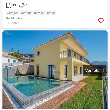
T3
3
Garajem
Varanda
Terraço
Jardim
Há 30+ dias
LISTANZA
Ver foto