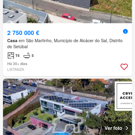
2 750 000 €
Casa
em São Martinho, Município de Alcácer do Sal, Distrito
de Setúbal
T4
5
Há 30+ dias
LISTANZA
Ver foto