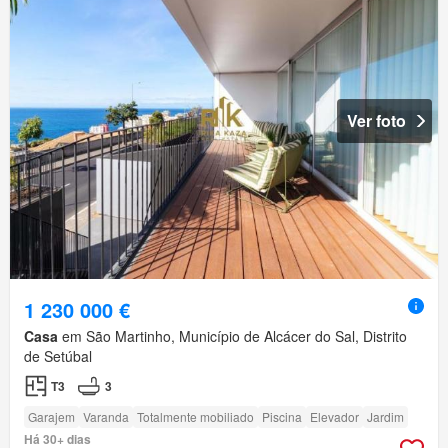
Ver foto
1 230 000 €
Casa
em São Martinho, Município de Alcácer do Sal, Distrito
de Setúbal
T3
3
Garajem
Varanda
Totalmente mobiliado
Piscina
Elevador
Jardim
Há 30+ dias