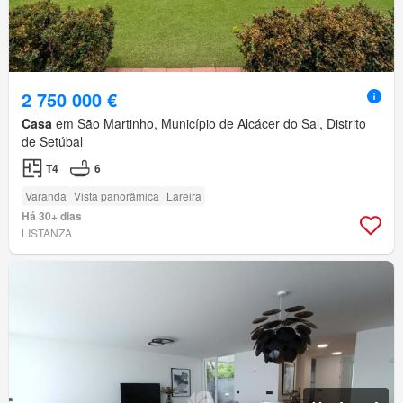
2 750 000 €
Casa
em São Martinho, Município de Alcácer do Sal, Distrito
de Setúbal
T4
6
Varanda
Vista panorâmica
Lareira
Há 30+ dias
LISTANZA