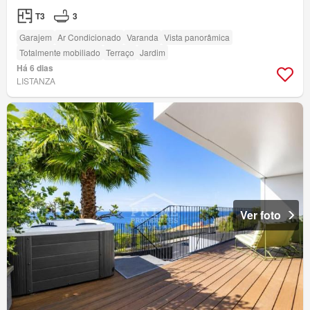
T3
3
Garajem
Ar Condicionado
Varanda
Vista panorâmica
Totalmente mobiliado
Terraço
Jardim
Há 6 dias
LISTANZA
Ver foto