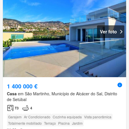
Ver foto
1 400 000 €
Casa
em São Martinho, Município de Alcácer do Sal, Distrito
de Setúbal
T3
4
Garajem
Ar Condicionado
Cozinha equipada
Vista panorâmica
Totalmente mobiliado
Terraço
Piscina
Jardim