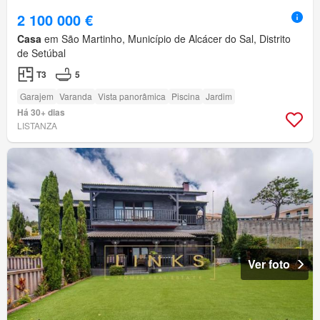
2 100 000 €
Casa
em São Martinho, Município de Alcácer do Sal, Distrito
de Setúbal
T3
5
Garajem
Varanda
Vista panorâmica
Piscina
Jardim
Há 30+ dias
LISTANZA
Ver foto