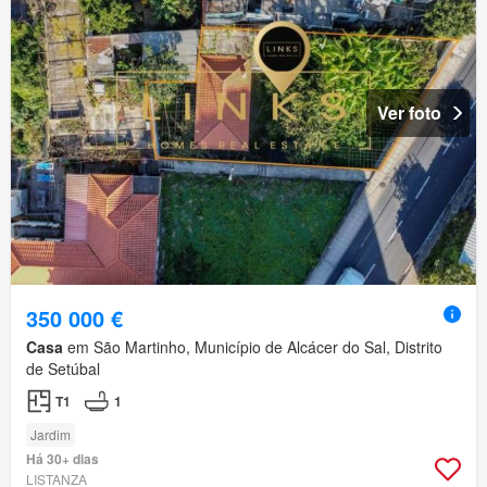
Ver foto
350 000 €
Casa
em São Martinho, Município de Alcácer do Sal, Distrito
de Setúbal
T1
1
Jardim
Há 30+ dias
LISTANZA