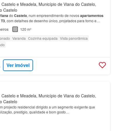
Castelo e Meadela, Município de Viana do Castelo,
do Castelo
Viana
do
Castelo
, num empreendimento de novos
apartamentos
e
T3
, com detalhes de desenho único, projetados para forno e
com
casa
de banho, dois amplos quartos, uma…
eiros
120 m²
ionado
Varanda
Cozinha equipada
Vista panorâmica
ado
Ver imóvel
RTUGAL
Castelo e Meadela, Município de Viana do Castelo,
do Castelo
um projecto residencial dirigido a um segmento exigente que
lização, prestígio, qualidade e bom gosto…