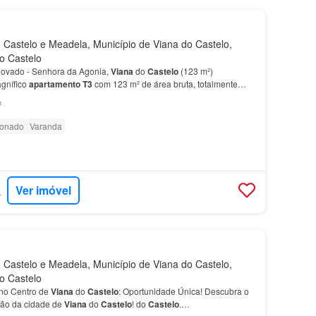
Castelo e Meadela, Município de Viana do Castelo,
do Castelo
vado - Senhora da Agonia,
Viana
do
Castelo
(123 m²)
gnífico
apartamento
T3
com 123 m² de área bruta, totalmente
 na prestigiada zona da Senhora da Agonia, em
Viana
do…
²
ionado
Varanda
Ver imóvel
RTUGAL
Castelo e Meadela, Município de Viana do Castelo,
do Castelo
no Centro de
Viana
do
Castelo
: Oportunidade Única! Descubra o
ção da cidade de
Viana
do
Castelo
! do
Castelo
.…