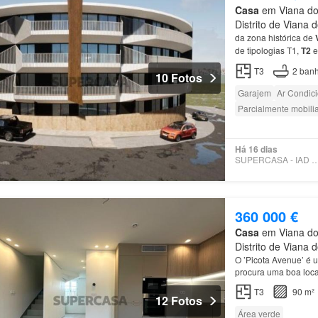
Casa
em Viana do 
Distrito de Viana 
da zona histórica de
de tipologias T1,
T2
exaustor, uma suite 
T3
2
banh
10 Fotos
Garajem
Ar Condic
Parcialmente mobili
Há 16 dias
SUPERCASA - IAD PO
360 000 €
Casa
em Viana do 
Distrito de Viana 
O ’Picota Avenue’ é 
procura uma boa loca
T3
90 m²
12 Fotos
Área verde