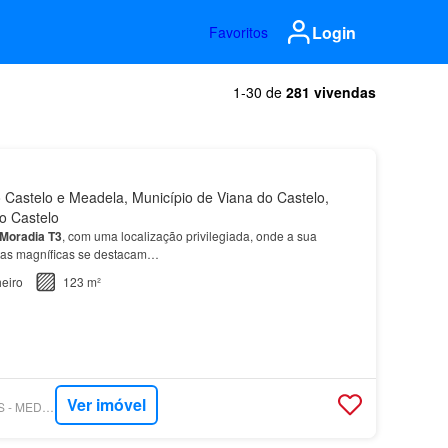
Login
Favoritos
1-30 de
281 vivendas
Castelo e Meadela, Município de Viana do Castelo,
do Castelo
Moradia
T3
, com uma localização privilegiada, onde a sua
stas magníficas se destacam…
eiro
123 m²
Ver imóvel
SUPERCASA - MITOS - MEDIAÇÃO IMOBILIÁRIA