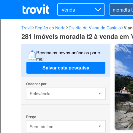
Venda
Trovit
Região do Norte
Distrito de Viana do Castelo
Vian
281 imóveis moradia t2 à venda em 
Receba os novos anúncios por e-
mail
Salvar esta pesquisa
Ordenar por
Relevância
Preço
Sem mínimo