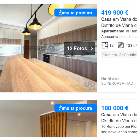
419 900 €
muita procura
Casa
em Viana do 
Distrito de Viana 
Apartamento
T3
Reno
Apresenta-se este ma
renovado, localizado
T3
123 m
12 Fotos
Garajem
Ar Condic
Há 16 dias
SUPERCASA - IAD PO
180 000 €
muita procura
Casa
em Viana do 
Distrito de Viana 
T0 Renovado em Ple
seu novo lar no cora