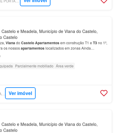
Ver imóvel
SUPERCASA - ENTRE PORTAS - MEDIAÇÃO IMOBILIÁRIA, UNIPESSOAL, LDA.
Castelo e Meadela, Município de Viana do Castelo,
do Castelo
aza,
Viana
do
Castelo
Apartamentos
em construção T1 e
T3
no 1º,
ra os nossos
apartamentos
localizados em zonas Ainda
ás Fração J -
Piso
1 Área
Apartamento
99m2 Lu…
²
quipada
Parcialmente mobiliado
Área verde
Ver imóvel
SUPERCASA - VILA ANDORINHA
Castelo e Meadela, Município de Viana do Castelo,
do Castelo