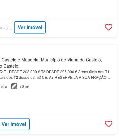
Ver imóvel
SUPERCASA - UNIUM - UNIPESSOAL, LDA.
Castelo e Meadela, Município de Viana do Castelo,
do Castelo
T2
T1 DESDE 208.000 €
T2
DESDE 296.000 € Áreas úteis dos T1
teis dos
T2
desde 52 m2 CE: A+ RESERVE JÁ A SUA FRAÇÃO
 ou vender
casas
, ajudamos pessoas a encontrar o lugar…
eiro
36 m²
Ver imóvel