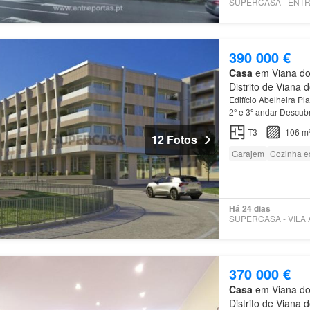
390 000 €
Casa
em Viana do 
Distrito de Viana 
Edifício Abelheira Pl
2º e 3º andar Descub
disponíveis:
T3
Esq Tr
T3
106 m
12 Fotos
Garajem
Cozinha e
Há 24 dias
370 000 €
Casa
em Viana do 
Distrito de Viana 