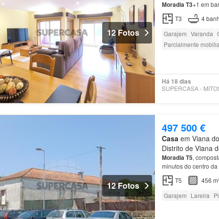
Moradia
T3
+1 em ba
T3
4
banh
12 Fotos
Garajem
Varanda
Parcialmente mobili
Há 18 dias
497 500 €
Casa
em Viana do 
Distrito de Viana 
Moradia
T5
, compost
minutos do centro da
T5
456 m
12 Fotos
Garajem
Lareira
P