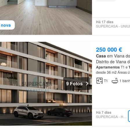
Há 17 dias
 nova
250 000 €
Casa
em Viana do 
Distrito de Viana 
Apartamentos
T1 e
desde 36 m2 Áreas ú
Mais do que comprar
T1
1
banh
9 Fotos
Há 7 dias
SUPERCASA - HABITUAL