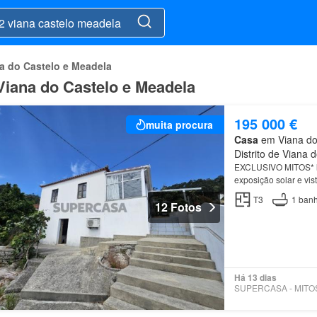
a do Castelo e Meadela
Viana do Castelo e Meadela
195 000 €
muita procura
Casa
em Viana do 
Distrito de Viana 
EXCLUSIVO MITOS*
exposição solar e vi
T3
1
banh
12 Fotos
Há 13 dias