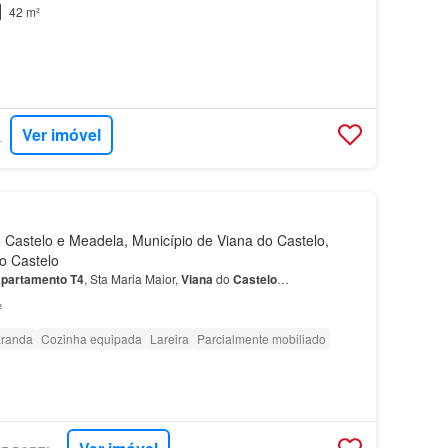
42 m²
Ver imóvel
RTUGAL
Castelo e Meadela, Município de Viana do Castelo,
do Castelo
apartamento
T4
, Sta Maria Maior,
Viana
do
Castelo
…
²
randa
Cozinha equipada
Lareira
Parcialmente mobiliado