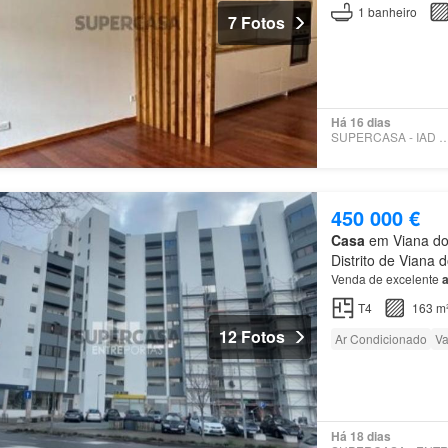
1
banheiro
7 Fotos
Há 16 dias
SUPERCASA - IAD PO
450 000 €
Casa
em Viana do 
Distrito de Viana 
Venda de excelente
T4
163 m
12 Fotos
Ar Condicionado
Va
Há 18 dias