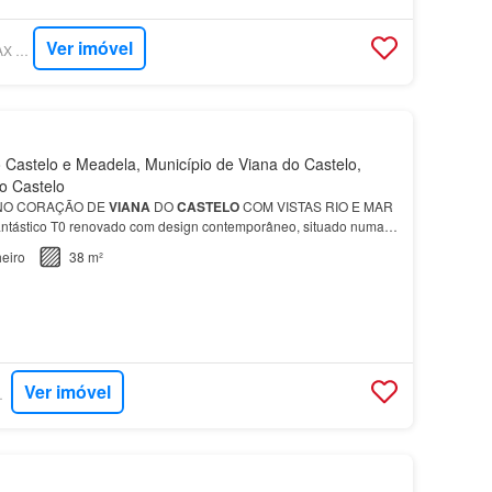
Ver imóvel
SUPERCASA - REMAX GRUPO MOVE
Castelo e Meadela, Município de Viana do Castelo,
do Castelo
 NO CORAÇÃO DE
VIANA
DO
CASTELO
COM VISTAS RIO E MAR
antástico T0 renovado com design contemporâneo, situado numa
micas e procuradas de
Viana
do
Castelo
, junto ao Largo Va…
eiro
38 m²
Ver imóvel
RTUGAL