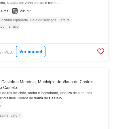
nda, situada em zona bastante calma…
eiros
201 m²
Cozinha equipada
Sala de serviços
Lareira
ado
Terraço
Ver imóvel
SUPERCASA - MITOS - MEDIAÇÃO IMOBILIÁRIA
Castelo e Meadela, Município de Viana do Castelo,
do Castelo
a de rés-do-chão, andar e logradouro, localiza-se a poucos
 lindíssima Cidade de
Viana
do
Castelo
…
²
iscina
Jardim