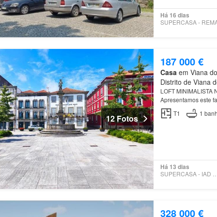
Há 16 dias
187 000 €
Casa
em Viana do 
Distrito de Viana 
LOFT MINIMALISTA
Apresentamos este f
das zonas mais dinâ
T1
1
banh
12 Fotos
Há 13 dias
SUPERCASA - IAD PO
328 000 €